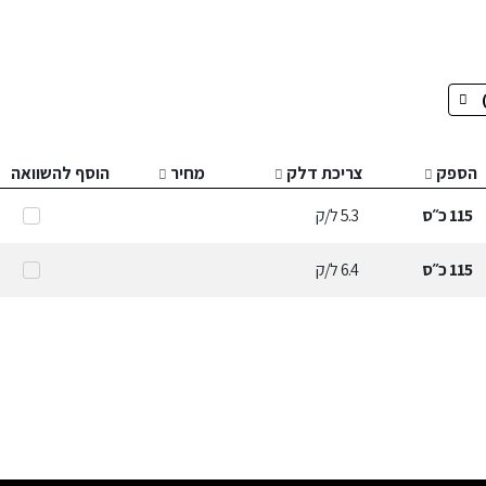
הספק
צריכת דלק
מחיר
הוסף להשוואה
115
כ״ס
5.3
ל/ק
115
כ״ס
6.4
ל/ק