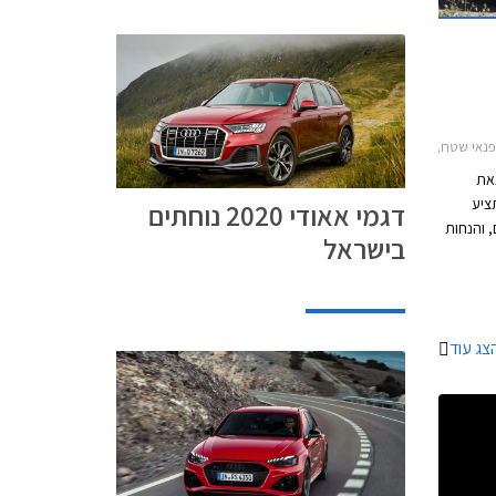
, אאודי A3 ספורטבק 2016-2020אאודי Q2 2017-2021
צאת
גרתו תציע
דגמי אאודי 2020 נוחתים
, והנחות
בישראל
על מגוון דגמי אאודי. המבצע יערך בין התאריכים 6-8
י
צג עוד