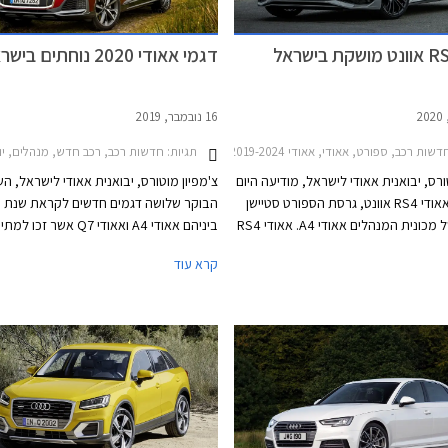
דגמי אאודי 2020 נוחתים בישראל
16 נובמבר, 2019
שות רכב, ספורט, אאודי, אאודי A4 2019-2024, אאודי RS4 אוונט 2020-2024, מחירון רכבאאודי RS4 אוונט 2020
תגיות:
חדשות רכב, רכב חדש, מנהלים, יוקרה, פנאי שטח, אאודי, אאודי -2019
ורס, יבואנית אאודי לישראל, מודיעה היום
צ'מפיון מוטורס, יבואנית אאודי לישראל, ה
על השקת אאודי RS4 אוונט, גרסת הספורט סטיישן
הקיצונית של מכונית המנהלים אאודי A4. אאודי RS4
ביניהם אאודי A4 ואאודי Q7 אשר 
אוונט מצטרפת לאחיות הגדולות אאודי RS6 אוונט
קרא עוד
ואאודי RS7 שהושקו לאחרונה בישראל. הרוכשים
עוד חשפה החברה את תוכניותיה לייבא דגמ
יאלצו להתאזר בסבלנות עד לקבלת
חדשים נוספים בשנה הקרובה, כולל כל דגמ
דשה משום שהדגם ישווק בישראל
הביצועים בסדרת RS.
וחדת בלבד.