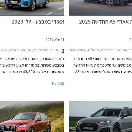
A5 החדשה 2025
אאודי במבצע - יולי 2023
11 יולי, 2023
שות רכב, רכב חדש, מנהלים, אאודי, אאודי A4 2019-2024, אאודי A5 ספורטבק 2021-2024, אאודי A5 סדאן 2024-2026אאודי S5 סדאן 2024-2026
תגיות:
מבצעי רכב, קטנות, מנהלים, פנאי שטח, אאודי, אאודי A4 2019-2024, אאודי A1 ספורטבק 2019-2026, אאודי Q3 2019-2025, אאוד
אאודי מציגה את משפחת דגמי אאודי A5 החדשים
צ'מפיון מוטורס, יבואנית אאודי לישראל, יו
2025 אשר מבוססים על פלטפורמת PPC החדשה
במבצע מכירות במסגרתו תציע לרוכשים ה
וזוכים למנועים עם סיוע חשמלי משופר. אאודי A5
משמעותית של עד 43,300 ₪ ממחי
החדשה מיועדת להחליף גם את אאודי A4 אשר
קרא עוד
לית בלבד, ולכן בניגוד לדור הקודם
בכל אולמות התצוגה של אאודי ברחבי האר
תצורות קופה, קבריולט וספורטבק, הדור
 לראשונה בתצורת אוונט (סטיישן) וסדאן
שה דומה יותר לגרסת הספורטבק
הקודמת ומגיעה במרכב 5 דלתות שימושי. לא נופתע
ופה והקבריולט יוצגו בהמשך בשם שונה
ך שמרצדס ביצעה עם מרצדס CLE.