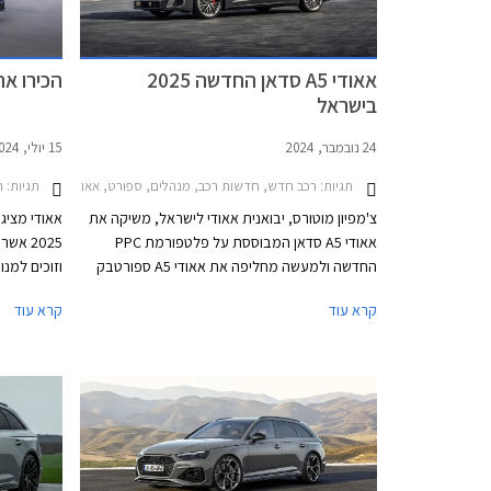
אאודי A5 סדאן החדשה 2025
הכירו את אאודי 
בישראל
24 נובמבר, 2024
15 יולי, 2024
תגיות:
רכב חדש, חדשות רכב, מנהלים, ספורט, אאודי, אאודי A4 2019-2024, אאודי A5 ספורטבק 2021-2024, אאודי A5 סדאן 2024-2026, אאודי S5 סדאן 2024-2026מחירון רכב
תגיות:
חד
צ'מפיון מוטורס, יבואנית אאודי לישראל, משיקה את
אאודי A5 סדאן המבוססת על פלטפורמת PPC
החדשה ולמעשה מחליפה את אאודי A5 ספורטבק
וגם את אאודי A4 אשר תהפוך לחשמלית בלבד.
קרא עוד
קרא עוד
למרות שהדגם משווק כסדאן, מדובר במרכב
תהפוך לחשמ
ליפטבק 5 דלתות בדומה לגרסת הספורטבק
אשר שווק ב
היוצאת. באירופה משווקת A5 גם בתצורת אוונט
החדש ישווק
(סטיישן) שאינה מגיעה אלינו.
שהינה למע
אם דגמי הק
בדומה למהל