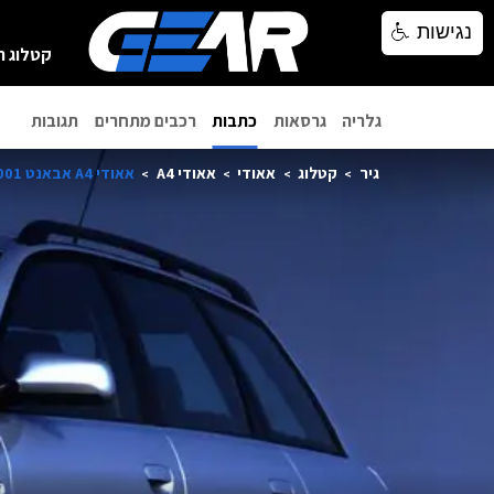
נגישות
נגישות
קטלוג ר
גלריה
גרסאות
כתבות
רכבים מתחרים
תגובות
גיר
קטלוג
אאודי
אאודי A4
אאודי A4 אבאנט 2001