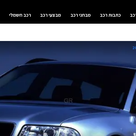
כב
כתבות רכב
מבחני רכב
מבצעי רכב
רכב חשמלי