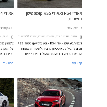
אאודי RS4 ואאודי RS5 קומפטישן
אאודי RS4 אוונט מושקת בישראל
נחשפות
17 מאי, 2022
31 אוקטובר, 2020
תגיות:
חדשות רכב, ספורט, אאודי, אאודי RS4 אוונט 2020-2024, אאודי RS5 קופה 2021-2024אאודי RS5 ספורטבק 2021-2024
תגיות:
חד
דגמי הביצועים אאודי RS4 אוונט (סטיישן) ואאודי RS5
צ'מפיון מוט
זוכים לחבילת קומפטישן קרביות לשיפור התנהגות
הכביש והביצועים בנהיגת מסלול. נזכיר כי אאודי
RS5 היא למעשה גרסת הקופה של אאודי RS4 והן
קרא עוד
קרא עוד
חולקות מכלולים רבים, ביניהם יחידת ההנעה
המורכבת ממנוע טווין טורבו בנזין V6 בנפח 2.9
המאושרים 
ליטרים עם הספק מרבי של 450 כ"ס ומומנט מרבי
המכונית הח
של 61.2 קג"מ, תיבת 8 הילוכים אוטומטית, ומערכת
בהזמנה מי
הנעה כפולה קוואטרו האגדית של אאודי. המהירות
המרבית בדגמים אלה מוגבלת ל- 290 קמ"ש. אאודי
RS4 אוונט קומפטישן מאיצה מעמידה ל- 100 קמ"ש
תוך 3.9 שניות, 0.2 שניות מהר יותר מהגרסה
הסטנדרטית. אאודי RS5 קופה וספורטבק קומפטישן