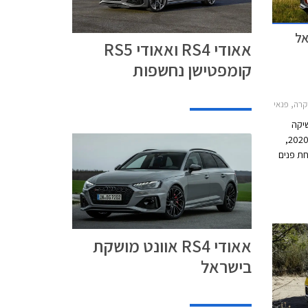
אאודי RS4 ואאודי RS5
קומפטישן נחשפות
A4 2016, אאודי Q7 2015-2019, אאודי A7 2018-2026מחירון רכב
שיקה
הבוקר שלושה דגמים חדשים לקראת שנת 2020,
זכו למתיחת פנים
מקיפה, ואאודי A7 בגרסת פלאג-אין הייבריד (PHEV).
ים
י
אאודי RS4 אוונט מושקת
בישראל