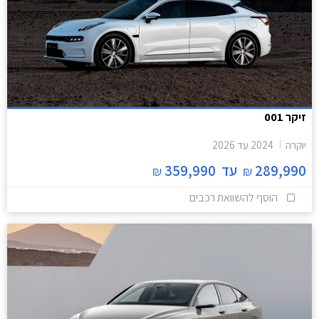
זיקר 001
יוקרה
2024
עד
2026
289,990
עד
359,990
₪
₪
הוסף להשוואת רכבים