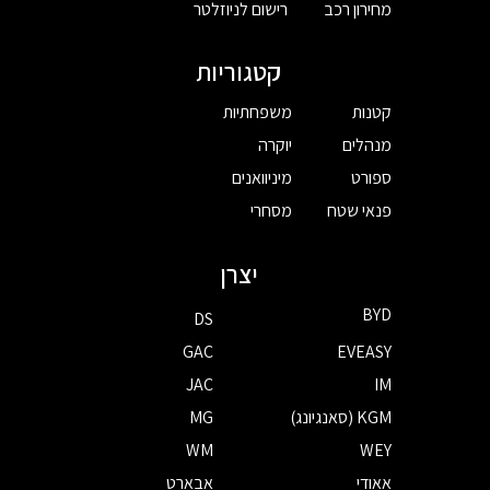
מחירון רכב
רישום לניוזלטר
קטגוריות
קטנות
משפחתיות
מנהלים
יוקרה
ספורט
מיניוואנים
פנאי שטח
מסחרי
יצרן
BYD
DS
GAC
EVEASY
JAC
IM
KGM (סאנגיונג)
MG
WM
WEY
אאודי
אבארט