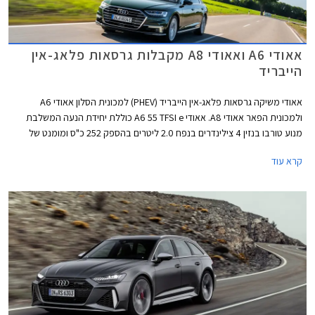
אאודי A6 ואאודי A8 מקבלות גרסאות פלאג-אין
הייבריד
אאודי משיקה גרסאות פלאג-אין הייבריד (PHEV) למכונית הסלון אאודי A6
ולמכונית הפאר אאודי A8. אאודי A6 55 TFSI e כוללת יחידת הנעה המשלבת
מנוע טורבו בנזין 4 צילינדרים בנפח 2.0 ליטרים בהספק 252 כ"ס ומומנט של
37.7 קג"מ עם מנוע חשמלי בהספק 135 כ"ס וסוללת ליתיום-יון בקיבולת 14.1
קרא עוד
קוט"ש. ליחידת הנעה זו הספק משולב של 367 כ"ס ומומנט של 51 קג"מ החל מ-
1,250 סל"ד. תאוצה 0-100 קמ"ש אורכת 5.6 שניות והמהירות המירבית
מוגבלת ל- 250 קמ"ש. טווח הנסיעה החשמלי בגרסה זו עומד על 53 ק"מ
במהירות של עד 135 קמ"ש. העיצוב החיצוני מקבל את חבילת S ליין
הספורטיבית הכוללת פגושים בעיצוב אגרסיבי, גופי תאורה מסוג LED מטריקס,
חישוקי 19 אינץ', קליפרים אדומים, ומתלים מוקשחים.