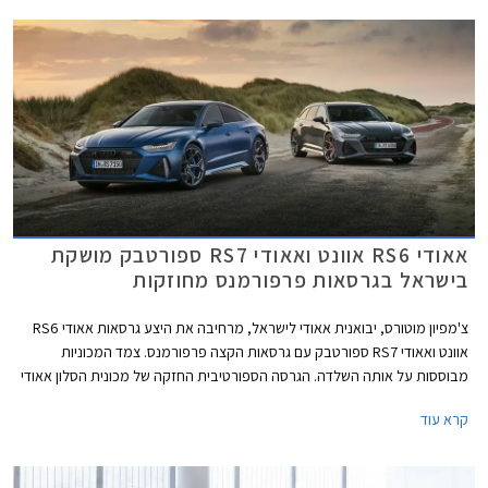
הפרימיום של קבוצת פולקסווגן ומותאמת למנועי בעירה פנימית כך שמדובר
ברכבים שונים לגמרי, למרות השם הדומה.
אאודי RS6 אוונט ואאודי RS7 ספורטבק מושקת
בישראל בגרסאות פרפורמנס מחוזקות
צ'מפיון מוטורס, יבואנית אאודי לישראל, מרחיבה את היצע גרסאות אאודי RS6
אוונט ואאודי RS7 ספורטבק עם גרסאות הקצה פרפורמנס. צמד המכוניות
מבוססות על אותה השלדה. הגרסה הספורטיבית החזקה של מכונית הסלון אאודי
A6, הלא היא אאודי RS6 מוצעת במרכב סטיישן בלבד אשר באאודי מכונה
קרא עוד
אוונט. אאודי A7 היא מכונית קופה 4 דלתות, מרכב אשר זוכה באאודי לשם
ספורטבק.