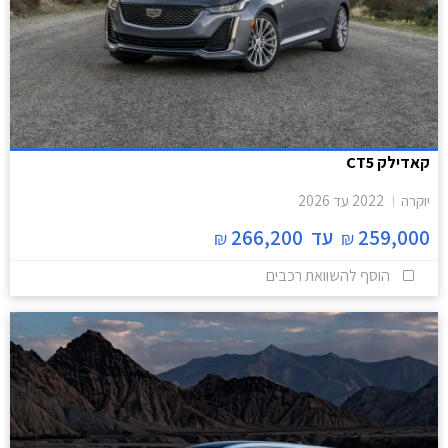
קאדילק CT5
יוקרה
2022
עד
2026
259,000
עד
266,200
₪
₪
הוסף להשוואת רכבים