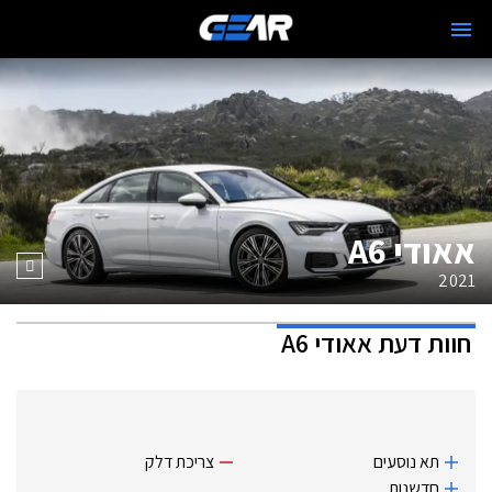
אאודי A6
2021
חוות דעת
אאודי A6
תא נוסעים
צריכת דלק
חדשנות