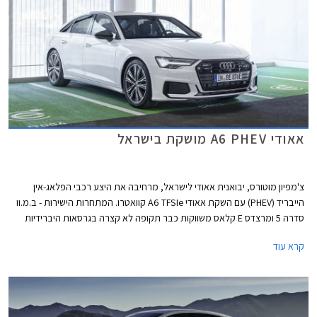
אאודי A6 PHEV מושקת בישראל
צ'מפיון מוטורס, יבואנית אאודי לישראל, מרחיבה את היצע רכבי הפלאג-אין
הייבריד (PHEV) עם השקת אאודי A6 TFSIe קוואטרו. המתחרות הישירות - ב.מ.וו
סדרה 5 ומרצדס E קלאס משווקות כבר תקופה לא קצרה בגרסאות היברידיות
נטענות אשר בזכות הטבת מס הוצעו ברמת אבזור גבוהה ובמחיר אטרקטיבי
קרא עוד
ביחס לגרסאות בנזין מקבילות.