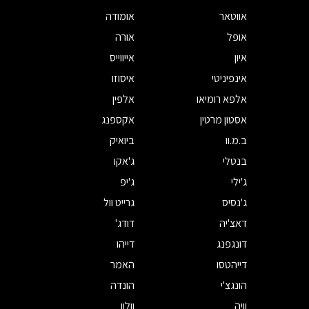
אווטאר
אומודה
אופל
אורה
איון
אייווייס
אינפיניטי
איסוזו
אלפא רומיאו
אלפין
אסטון מרטין
אקספנג
ב.מ.וו
ביואיק
בנטלי
ג'אקו
ג'ילי
ג'יפ
ג'נסיס
גרייט וול
דאצ'יה
דודג'
דונגפנג
דייהו
דייהטסו
האמר
הונגצ'י
הונדה
וויה
וולוו