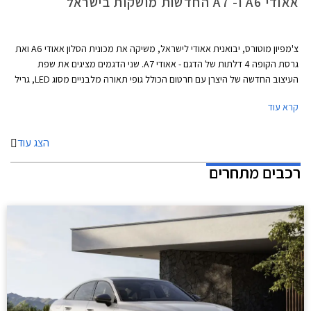
אאודי A6 ו- A7 החדשות מושקות בישראל
צ'מפיון מוטורס, יבואנית אאודי לישראל, משיקה את מכונית הסלון אאודי A6 ואת
גרסת הקופה 4 דלתות של הדגם - אאודי A7. שני הדגמים מציגים את שפת
העיצוב החדשה של היצרן עם חרטום הכולל גופי תאורה מלבניים מסוג LED, גריל
משושה בעיצוב אגרסיבי, ופגוש קדמי הכולל שני פסי אורך מודגשים.
קרא עוד
הצג עוד
רכבים מתחרים