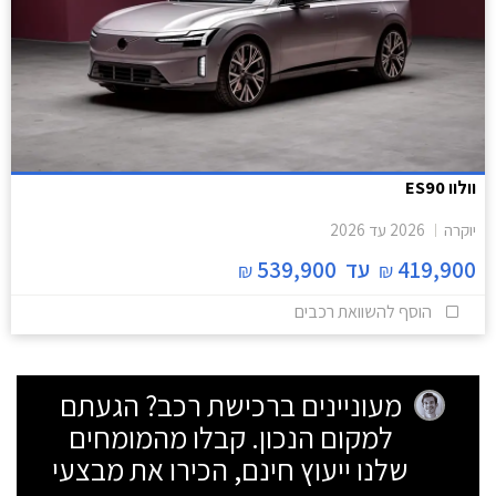
וולוו ES90
יוקרה
2026
עד
2026
419,900
עד
539,900
₪
₪
הוסף להשוואת רכבים
מעוניינים ברכישת רכב? הגעתם
למקום הנכון. קבלו מהמומחים
שלנו ייעוץ חינם, הכירו את מבצעי