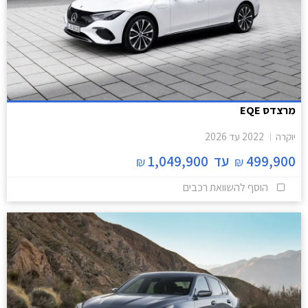
מרצדס EQE
יוקרה
2022
עד
2026
499,900
עד
1,049,900
₪
₪
הוסף להשוואת רכבים