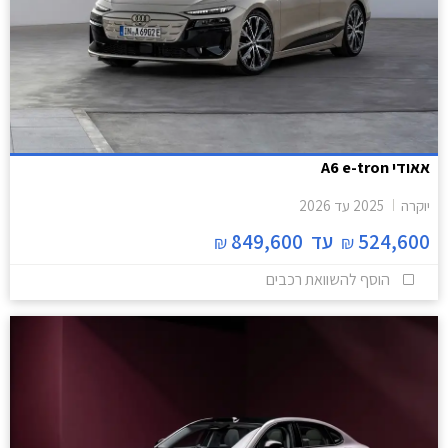
אאודי A6 e-tron
יוקרה
2025
עד
2026
524,600
עד
849,600
₪
₪
הוסף להשוואת רכבים