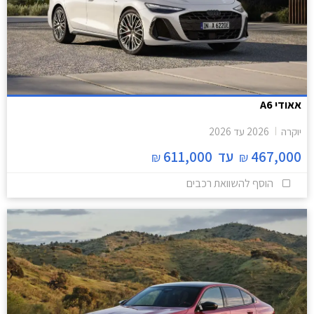
אאודי A6
יוקרה
2026
עד
2026
467,000
עד
611,000
₪
₪
הוסף להשוואת רכבים