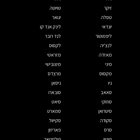
זיקר
טויוטה
טסלה
יגואר
יונדאי
לינק אנד קו
ליפמוטור
לנד רובר
לנצ'יה
לקסוס
מאזדה
מזראטי
מיני
מיצובישי
מקסוס
מרצדס
ניו
ניסאן
סאאב
סובארו
סוזוקי
סיאט
סיטרואן
סמארט
סקודה
סקייוול
סרס
פאריזון
פוטון
פולסטאר