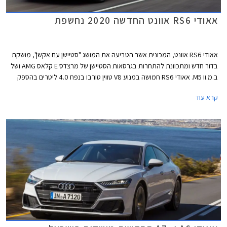
אאודי RS6 אוונט החדשה 2020 נחשפת
אאודי RS6 אוונט, המכונית אשר הטביעה את המושג "סטיישן עם אקשן", מושקת
בדור חדש ומתכוונת להתחרות בגרסאות הסטיישן של מרצדס E קלאס AMG ושל
ב.מ.וו M5. אאודי RS6 חמושה במנוע V8 טווין טורבו בנפח 4.0 ליטרים בהספק
600 כ"ס ומומנט של 81.5 קג"מ בטווח 2,500-4,500 סל"ד המשודך לתיבת 8
קרא עוד
הילוכים אוטומטית פלנטרית. הכוח עובר לארבעת הגלגלים דרך מערכת הנעה
כפולה מסוג קוואטרו המחלקת את המומנט ביחס של 40:60 לטובת הסרן
האחורי או בהתאם לתנאי הדרך על מנת להשיג אחיזה מרבית.