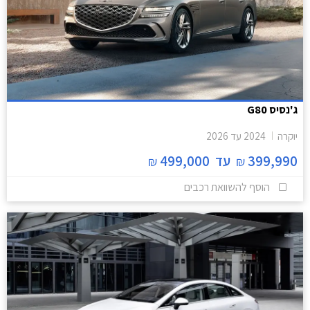
ג'נסיס G80
יוקרה
2024
עד
2026
399,990
עד
499,000
₪
₪
הוסף להשוואת רכבים