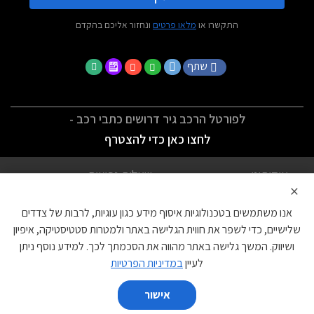
התקשרו או
מלאו פרטים
ונחזור אליכם בהקדם
שתף
לפורטל הרכב גיר דרושים כתבי רכב -
לחצו כאן כדי להצטרף
אודותינו
שאלות נפוצות
×
לתנאי השימוש
מדיניות פרטיות
אנו משתמשים בטכנולוגיות איסוף מידע כגון עוגיות, לרבות של צדדים
הצהרת נגישות
צור קשר
שלישיים, כדי לשפר את חווית הגלישה באתר ולמטרות סטטיסטיקה, איפיון
ושיווק. המשך גלישה באתר מהווה את הסכמתך לכך. למידע נוסף ניתן
עוגיות
לעיין
במדיניות הפרטיות
אישור
השווה