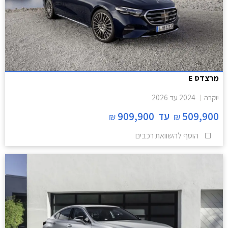
מרצדס E
יוקרה
2024
עד
2026
509,900
עד
909,900
₪
₪
הוסף להשוואת רכבים