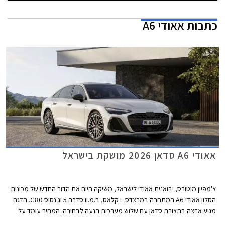
כתבות
אאודי A6
אאודי A6 סדאן 2026 מושקת בישראל
צ'מפיון מוטורס, יבואנית אאודי לישראל, משיקה היום את הדור החדש של מכונית
הסלון אאודי A6 המתחרה במרצדס E קלאס, ב.מ.וו סדרה 5 וג'נסיס G80. הדגם
מגיע ארצה בתצורת סדאן עם שלוש מערכות הנעה לבחירה. המחיר עומד על
החל מ- 467,000 ₪ לגרסת הכניסה ומאמיר לכדי 611,000 ₪ לגרסה הבכירה.