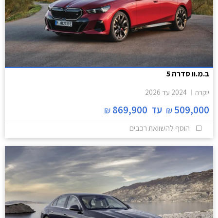
ב.מ.וו סדרה 5
יוקרה
2024
עד
2026
509,000
עד
869,900
₪
₪
הוסף להשוואת רכבים