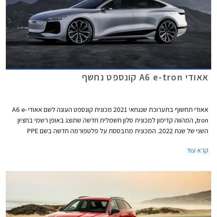
אאודי A6 e-tron קונספט נחשף
אאודי תחשוף בתערוכת שנגחאי 2021 מכונית קונספט העונה לשם אאודי A6 e-
tron, המהווה קדימון למכונית סלון חשמלית חדשה שתוצג באופן רשמי בחציון
השני של שנת 2022. המכונית מתבססת על פלטפורמה חדשה בשם PPE
(Premium Platform Electric) שתשמש בהמשך סדרה של מכונית כביש ורכבי
קרא עוד
פנאי שטח חשמליים. השימוש בשם הדגם A6 מסמן את מיקומו של הדגם החדש
במבחר הדגמים של היצרנית. מדובר במכונית סלון במידות מקבילות לאאודי A6,
שתתחרה בדגמים כגון טסלה מודל S, וברכבי סלון חשמליים נוספים שיגיעו לשוק
בשנים הקרובות.