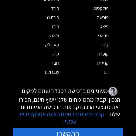
פולקסווגן
פורד
פורשה
פורתינג
פיאט
פיג'ו
פרארי
צ'אנגן
צ'רי
קאדילק
קופרה
קיה
קרייזלר
רובר
רנו
שברולט
מעוניינים ברכישת רכב? הגעתם למקום
הנכון. קבלו מהמומחים שלנו ייעוץ חינם, הכירו
את מבצעי הרכב וקבוצות הרכישה המיוחדות
שלנו.
קבלו מאיתנו בחינם הצעה אטרקטיבית
עכשיו
התקשרו