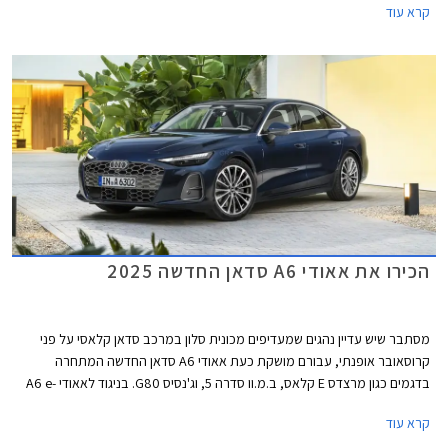
קרא עוד
הכירו את אאודי A6 סדאן החדשה 2025
מסתבר שיש עדיין נהגים שמעדיפים מכונית סלון במרכב סדאן קלאסי על פני
קרוסאובר אופנתי, עבורם מושקת כעת אאודי A6 סדאן החדשה המתחרה
בדגמים כגון מרצדס E קלאס, ב.מ.וו סדרה 5, וג'נסיס G80. בניגוד לאאודי A6 e-
tron החשמלית אשר הוצגה ביולי 2024 ומבוססת על פלטפורמת PPE הייעודית
קרא עוד
לחשמליות, אאודי A6 מבוססת על פלטפורמת PPC המשמשת את רכבי