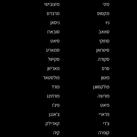
מיני
מיצובישי
מקסוס
מרצדס
ניו
ניסאן
סאאב
סובארו
סוזוקי
סיאט
סיטרואן
סמארט
סקודה
סקייוול
סרס
פאריזון
פוטון
פולסטאר
פולקסווגן
פורד
פורשה
פורתינג
פיאט
פיג'ו
פרארי
צ'אנגן
צ'רי
קאדילק
קופרה
קיה