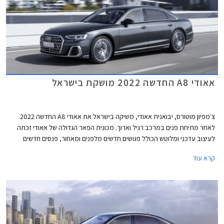
אאודי A8 החדשה 2022 מושקת בישראל
צ׳מפיון מוטורס, יבואנית אאודי, משיקה בישראל את אאודי A8 החדשה 2022
לאחר מתיחת פנים במרכב רגיל וארוך. מכונית הפאר הגדולה של אאודי זכתה
לעיצוב עדכני ומלוטש הכולל פגושים חדשים מלפנים ומאחור, פנסים חדשים
המיישרים קו עם שפת העיצוב העדכנית של המותג, עיטורי כרום בולטים מבעבר,
קרא עוד
וחישוקים בעיצובים שונים.