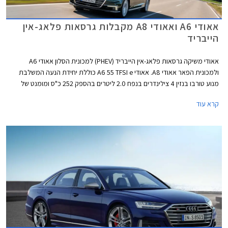
אאודי A6 ואאודי A8 מקבלות גרסאות פלאג-אין
הייבריד
אאודי משיקה גרסאות פלאג-אין הייבריד (PHEV) למכונית הסלון אאודי A6
ולמכונית הפאר אאודי A8. אאודי A6 55 TFSI e כוללת יחידת הנעה המשלבת
מנוע טורבו בנזין 4 צילינדרים בנפח 2.0 ליטרים בהספק 252 כ"ס ומומנט של
37.7 קג"מ עם מנוע חשמלי בהספק 135 כ"ס וסוללת ליתיום-יון בקיבולת 14.1
קרא עוד
קוט"ש. ליחידת הנעה זו הספק משולב של 367 כ"ס ומומנט של 51 קג"מ החל מ-
1,250 סל"ד. תאוצה 0-100 קמ"ש אורכת 5.6 שניות והמהירות המירבית
מוגבלת ל- 250 קמ"ש. טווח הנסיעה החשמלי בגרסה זו עומד על 53 ק"מ
במהירות של עד 135 קמ"ש. העיצוב החיצוני מקבל את חבילת S ליין
הספורטיבית הכוללת פגושים בעיצוב אגרסיבי, גופי תאורה מסוג LED מטריקס,
חישוקי 19 אינץ', קליפרים אדומים, ומתלים מוקשחים.