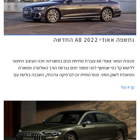
נחשפה אאודי A8 2022 החדשה
מכונית הפאר אאודי A8 עוברת מתיחת פנים במסגרתה זוכה העיצוב החיצוני
לליטוש קל כפי שנחשף לפני מספר ימים בגרסת הורך האולטרה מפוארת
המיועדת לשוק הסיני. פנסי החזית זכו לגרפיקה עדכנית, השבכה בולטת עם
עיטורי כרום עבים, וכונסי האוויר בפגוש גדולים ומודגשים. מבט מהדופן יפגיש
קרא עוד
אותנו עם חישוקים בעיצוב חדש, ומאחור נרשם רענון קליל. לראשונה בדגם יוכלו
הרוכשים לבחור חבילת עיצוב S ליין ספורטיבית, חבילת עיטורי כרום או עיטורים
מושחרים, וצבעי מרכב בגימור מט.