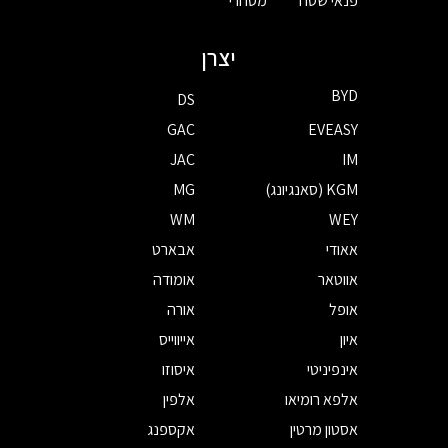
פנאי שטח
מסחרי
יצרן
BYD
DS
GAC
EVEASY
JAC
IM
KGM (סאנגיונג)
MG
WM
WEY
אאודי
אבארט
אווטאר
אומודה
אופל
אורה
איון
אייווייס
אינפיניטי
איסוזו
אלפא רומיאו
אלפין
אסטון מרטין
אקספנג