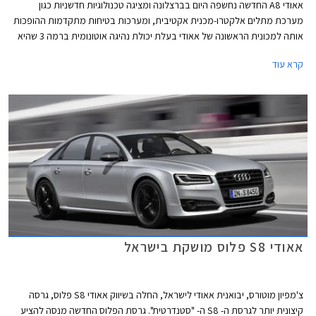
אאודי A8 החדשה נחשפה היום בברצלונה ומציגה טכנולוגיות חדשניות כגון
מערכת מתלים אלקטרו-מכנית אקטיבית, ומערכות בטיחות מתקדמות ההופכות
אותה למכונית הראשונה של אאודי בעלת יכולת נהיגה אוטונומית ברמה 3 שהיא
רמה אחת לפני רכב אוטונומי ללא צורך בנהג אנושי. ספינת הדגל החדשה של
קרא עוד
אאודי תתחרה בסגמנט היוקרתי ביותר מול מכוניות פאר דוגמת מרצדס S קלאס,
ב.מ.וו סדרה 7, יגואר XJ, ולקסוס LS.
אאודי S8 פלוס מושקת בישראל
צ'מפיון מוטורס, יבואנית אאודי לישראל, החלה בשיווק אאודי S8 פלוס, גרסה
קיצונית יותר לגרסת ה- S8 ה- "סטנדרטית". גרסת הפלוס החדשה מנסה להציע