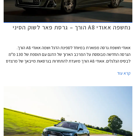
נחשפה אאודי A8 הורך – גרסת פאר לשוק הסיני
אאודי חושפת גרסה מפוארת במיוחד לספינת הדגל ושמה אאודי A8 הורך.
הגרסה החדשה מבוססת על המרכב הארוך של הדגם עם תוספת של 130 מ"מ
לבסיס הגלגלים. אאודי A8 הורך מיועדת להתחרות בגרסאות מייבאך של מרצדס
S קלאס. הגרסה החדשה קרויה הורך, על שם מייסד אאודי אוגוסט הורך שהקים
קרא עוד
את החברה בשנת 1,910.