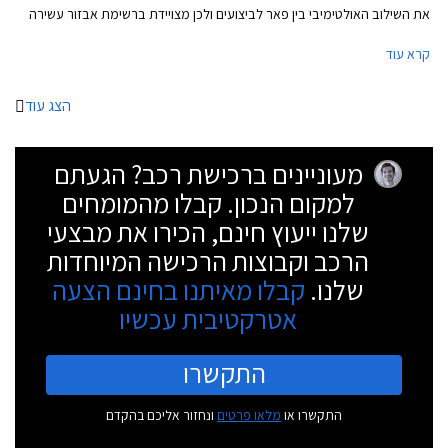
את השילוב האולטימיבי בין פאר לביצועים ולכן מצויידת ברשימת אבזור עשירה
במיוחד וביחידת הנעה עם נתונים השמורים בד"כ לרכבי על. גם מידותיה של
קרא עוד
אאודי S8 פלוס אינן צנועות. אורכה 5,147 מ"מ, רוחבה 1,949 מ"מ, מרווח
הסרנים עומד על 2,994 מ"מ, ותא המטען בנפח 520 ליטר.
הצג עוד
מעוניינים ברכישת רכב? הגעתם
למקום הנכון. קבלו מהמומחים
שלנו ייעוץ חינם, הכירו את מבצעי
הרכב וקבוצות הרכישה המיוחדות
שלנו.
קבלו מאיתנו בחינם הצעה
אטרקטיבית עכשיו
התקשרו
התקשרו או
מלאו פרטים
ונחזור אליכם בהקדם