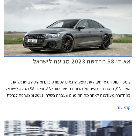
אאודי S8 החדשה 2023 מגיעה לישראל
צ'מפיון מוטורס מרחיבה את היצע הדגמים הספורטיביים ומשיקה בישראל את
אאודי S8, גרסת הביצועים של מכונית הפאר אאודי A8. אאודי S8 מגיעה לישראל
במהדורה מעודכנת לאחר מתיחת פנים שעברה בשלהי 2021 ומצטרפת לגרסת
ה- PHEV של אאודי A8 שהושקה בישראל לפני שנה. אאודי S8 תוצע בישראל
קרא עוד
במחיר של החל מ- 1,350,000 ₪.