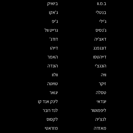
ב.מ.וו
ביואיק
בנטלי
ג'אקו
ג'ילי
ג'יפ
ג'נסיס
גרייט וול
דאצ'יה
דודג'
דונגפנג
דייהו
דייהטסו
האמר
הונגצ'י
הונדה
וויה
וולוו
זיקר
טויוטה
טסלה
יגואר
יונדאי
לינק אנד קו
ליפמוטור
לנד רובר
לנצ'יה
לקסוס
מאזדה
מזראטי