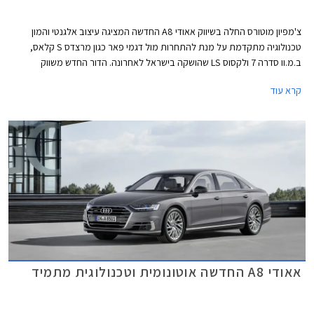
צ'מפיון מוטורס החלה בשיווק אאודי A8 החדשה המציגה עיצוב אלגנטי והמון
טכנולוגיה מתקדמת על מנת להתחרות מול דגמי פאר כגון מרצדס S קלאס,
ב.מ.וו סדרה 7 ולקסוס LS שהושקה בישראל לאחרונה. הדור החדש משווק
במרכב רגיל וארוך במחירים של 749,000 ₪ ו- 779,000 ₪ בהתאמה.
קרא עוד
אאודי A8 החדשה אוטונומית וטכנולוגית מתמיד