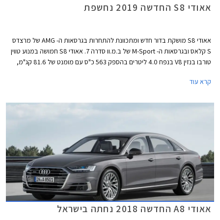
אאודי S8 החדשה 2019 נחשפת
אאודי S8 מושקת בדור חדש ומתכוונת להתחרות בגרסאות ה- AMG של מרצדס
S קלאס ובגרסאות ה- M-Sport של ב.מ.וו סדרה 7. אאודי S8 חמושה במנוע טווין
טורבו בנזין V8 בנפח 4.0 ליטרים בהספק 563 כ"ס עם מומנט של 81.6 קג"מ,
המשודך לתיבת 8 הילוכים אוטומטית פלנטרית ולהנעה כפולה מסוג קוואטרו.
קרא עוד
המנוע מצוייד במערכת מיקרו-היברידית הכוללת אלטרנטור-מתנע במתח 48V
וסוללת ליתיום הממוקמת על הציר האחורי. נתוני ביצועים וצריכת דלק טרם
פורסמו.
אאודי A8 החדשה 2018 נחתה בישראל