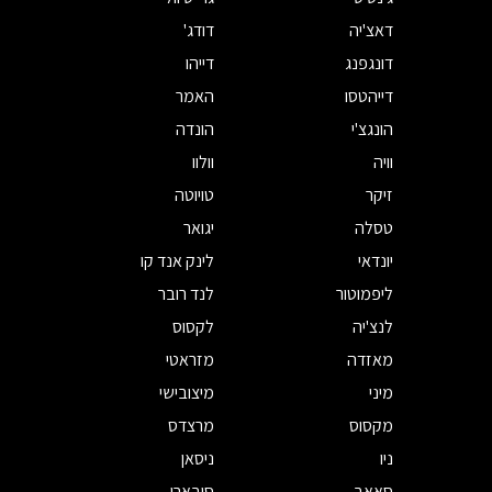
דאצ'יה
דודג'
דונגפנג
דייהו
דייהטסו
האמר
הונגצ'י
הונדה
וויה
וולוו
זיקר
טויוטה
טסלה
יגואר
יונדאי
לינק אנד קו
ליפמוטור
לנד רובר
לנצ'יה
לקסוס
מאזדה
מזראטי
מיני
מיצובישי
מקסוס
מרצדס
ניו
ניסאן
סאאב
סובארו