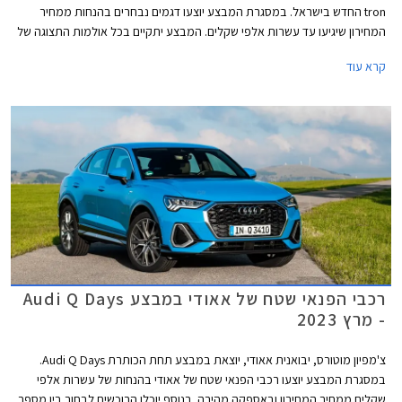
tron החדש בישראל. במסגרת המבצע יוצעו דגמים נבחרים בהנחות ממחיר
המחירון שיגיעו עד עשרות אלפי שקלים. המבצע יתקיים בכל אולמות התצוגה של
אאודי בין התאריכים 14-19 במאי.
קרא עוד
רכבי הפנאי שטח של אאודי במבצע Audi Q Days
- מרץ 2023
צ'מפיון מוטורס, יבואנית אאודי, יוצאת במבצע תחת הכותרת Audi Q Days.
במסגרת המבצע יוצעו רכבי הפנאי שטח של אאודי בהנחות של עשרות אלפי
שקלים ממחיר המחירון ובאספקה מהירה. בנוסף יוכלו הרוכשים לבחור בין מספר