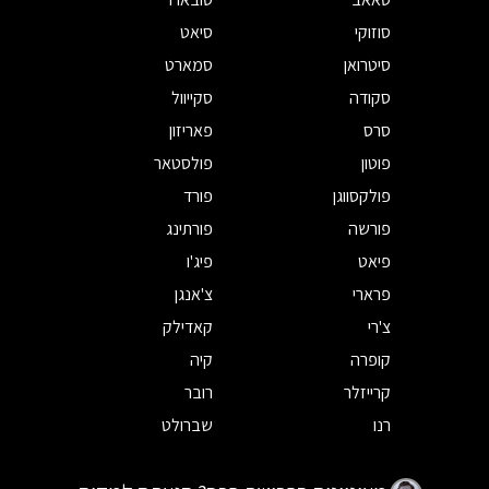
סוזוקי
סיאט
סיטרואן
סמארט
סקודה
סקייוול
סרס
פאריזון
פוטון
פולסטאר
פולקסווגן
פורד
פורשה
פורתינג
פיאט
פיג'ו
פרארי
צ'אנגן
צ'רי
קאדילק
קופרה
קיה
קרייזלר
רובר
רנו
שברולט