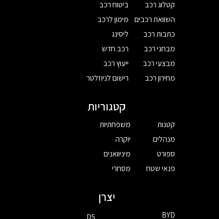
קטלוג רכב
ביטוח רכב
השוואת רכבים
מימון לרכב
כתבות רכב
ליסינג
מבחני רכב
רכב חדש
מבצעי רכב
ייעוץ רכב
מחירון רכב
רישום לניוזלטר
קטגוריות
קטנות
משפחתיות
מנהלים
יוקרה
ספורט
מיניוואנים
פנאי שטח
מסחרי
יצרן
BYD
DS