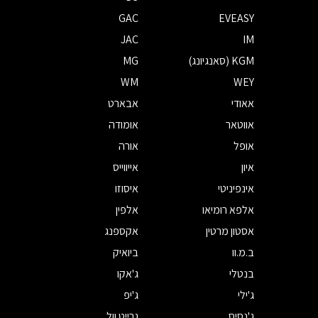
GAC
EVEASY
JAC
IM
KGM (סאנגיונג)
MG
WM
WEY
אאודי
אבארט
אווטאר
אומודה
אופל
אורה
איון
אייווייס
אינפיניטי
איסוזו
אלפא רומיאו
אלפין
אסטון מרטין
אקספנג
ב.מ.וו
ביואיק
בנטלי
ג'אקו
ג'ילי
ג'יפ
ג'נסיס
גרייט וול