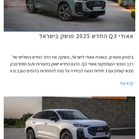
אאודי Q3 החדש 2025 מושק בישראל
צ'מפיון מוטורס, יבואנית אאודי לישראל, משיקה את הדור החדש והשלישי של
רכב הפנאי הקומפקטי אאודי Q3. הדגם החדש ישווק בתצורות SUV וספורטבק
(פנאי קופה) עם 3 יחידות הנעה לבחירה על מנת להתחרות בדגמים כגון ב.מ.וו
X1, ב.מ.וו X2 ומרצדס GLA. בהמשך יצטרפו להיצע גם גרסאות פלאג-אין הייבריד.
קרא עוד