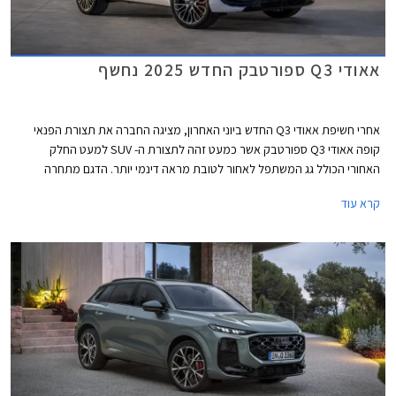
אאודי Q3 ספורטבק החדש 2025 נחשף
אחרי חשיפת אאודי Q3 החדש ביוני האחרון, מציגה החברה את תצורת הפנאי
קופה אאודי Q3 ספורטבק אשר כמעט זהה לתצורת ה- SUV למעט החלק
האחורי הכולל גג המשתפל לאחור לטובת מראה דינמי יותר. הדגם מתחרה
בעיקר בב.מ.וו X2 וישווק עם מגוון יחידות הנעה כולל מערכת פלאג-אין הייבריד
קרא עוד
עם טווח נסיעה חשמלי של עד 118 ק"מ.