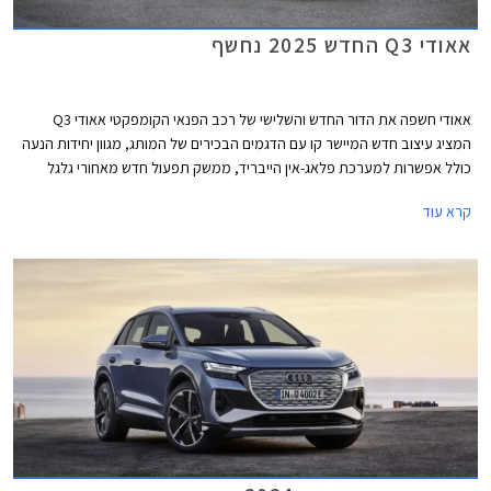
אאודי Q3 החדש 2025 נחשף
אאודי חשפה את הדור החדש והשלישי של רכב הפנאי הקומפקטי אאודי Q3
המציג עיצוב חדש המיישר קו עם הדגמים הבכירים של המותג, מגוון יחידות הנעה
כולל אפשרות למערכת פלאג-אין הייבריד, ממשק תפעול חדש מאחורי גלגל
ההגה, טכנולוגיות חדשות ומרווח פנימי משופר. כל אלו על מנת להתחרות
קרא עוד
במרצדס GLA ובב.מ.וו X1.