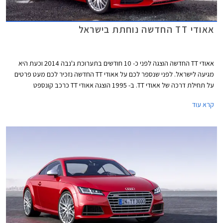
אאודי TT החדשה נוחתת בישראל
אאודי TT החדשה הוצגה לפני כ- 10 חודשים בתערוכת ג'נבה 2014 וכעת היא
מגיעה לישראל. לפני שנספר לכם על אאודי TT החדשה נזכיר לכם מעט פרטים
על תחילת דרכה של אאודי TT. ב- 1995 הוצגה אאודי TT כרכב קונספט
בתערוכת פרנקפורט. בשנת 1998 החלה אאודי בשיווק סדיר של הדור הראשון
קרא עוד
של אאודי TT שמיודענו פטייר שרייר, האחראי כיום על מחלקות העיצוב ביונדאי
וקיה, היה שותף לעיצובו. שמה של אאודי TT מגיע ממירוצי האופנועים שהתקיימו
בראשית המאה הקודמת תחת השם (Isle of Man TT (Tourist Trophy, יצרן
העבר NSU שהתמזג לימים לתוך אאודי נטל חלק בתחרות והוא שנתן את
ההשראה לשם הרכב.