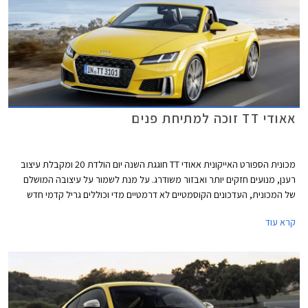
אאודי TT זוכה למתיחת פנים
מכונית הספורט האייקונית אאודי TT חוגגת השנה יום הולדת 20 ומקבלת עיצוב
רענן, מנועים חזקים יותר ואבזור משודרג. על מנת לשמור על עיצובה המושלם
של המכונית, העדכונים הקוסמטיים לא דרמטיים מדי וכוללים גריל קדמי חדש
בסגנון כוורת, פגושים שריריים מלפנים ומאחור, והבלטת קווי הרוחב מאחור על
קרא עוד
מנת להדגיש את רוחבה של המכונית. שלושה צבעי מרכב נוספו להיצע וכן
חישוקים בעיצובים חדשים.