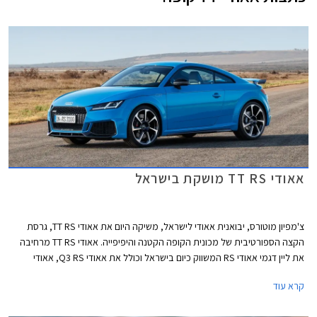
אאודי TT RS מושקת בישראל
צ'מפיון מוטורס, יבואנית אאודי לישראל, משיקה היום את אאודי TT RS, גרסת
הקצה הספורטיבית של מכונית הקופה הקטנה והיפיפייה. אאודי TT RS מרחיבה
את ליין דגמי אאודי RS המשווק כיום בישראל וכולל את אאודי Q3 RS, אאודי
RS6, אאודי RS7, ואאודי RS4 שהושקה אף היא היום בישראל. אאודי TT RS
קרא עוד
תשווק בישראל בהזמנה מיוחדת במחיר של החל מ- 552,800 ₪. חבילת אבזור
RS מוצעת בעלות נוספת של 43,200 ₪.