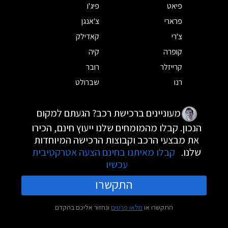
פיאט
פיג'ו
פרארי
צ'אנגן
צ'רי
קאדילק
קופרה
קיה
קרייזלר
רובר
רנו
שברולט
מעוניינים ברכישת רכב? הגעתם למקום
הנכון. קבלו מהמומחים שלנו ייעוץ חינם, הכירו
את מבצעי הרכב וקבוצות הרכישה המיוחדות
שלנו.
קבלו מאיתנו בחינם הצעה אטרקטיבית
עכשיו
התקשרו
התקשרו או
מלאו פרטים
ונחזור אליכם בהקדם