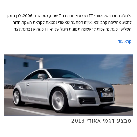
גלגולה הנוכחי של אאודי TT נמצא איתנו כבר 7 שנים, מאז שנת 2006. לכן הזמן
להציג מחליפה קרב ובא ואין זו הפתעה שאאודי נמצאת לקראת השקת הדור
השלישי. כעת נחשפות לראשונה תמונות ריגול של ה- TT כשהיא נבחנת לצד
מתחרותיה העיקריות - מרצדס SLK וב.מ.וו Z4 כשהיא תחת הסוואה המסתירה
קרא עוד
את כל חלקי המרכב.
מבצע דגמי אאודי 2013