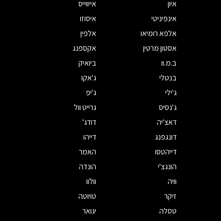
איון
אייווייס
אינפיניטי
איסוזו
אלפא רומיאו
אלפין
אסטון מרטין
אקספנג
ב.מ.וו
ביואיק
בנטלי
ג'אקו
ג'ילי
ג'יפ
ג'נסיס
גרייט וול
דאצ'יה
דודג'
דונגפנג
דייהו
דייהטסו
האמר
הונגצ'י
הונדה
וויה
וולוו
זיקר
טויוטה
טסלה
יגואר