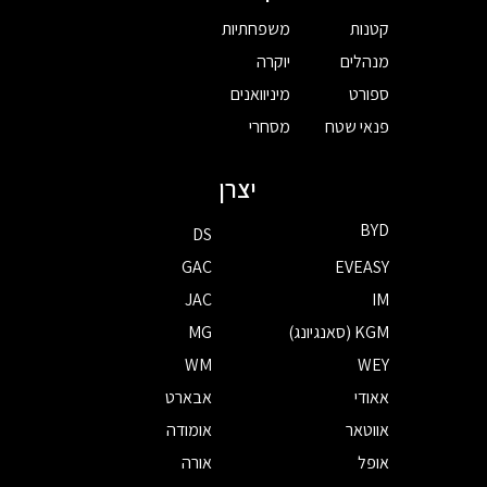
קטנות
משפחתיות
מנהלים
יוקרה
ספורט
מיניוואנים
פנאי שטח
מסחרי
יצרן
BYD
DS
GAC
EVEASY
JAC
IM
KGM (סאנגיונג)
MG
WM
WEY
אאודי
אבארט
אווטאר
אומודה
אופל
אורה