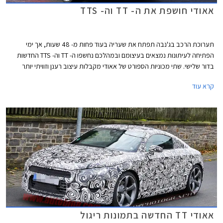
אאודי חושפת את ה- TT וה- TTS
תערוכת הרכב בג'נבה תפתח את שעריה בעוד פחות מ- 48 שעות, אך ימי
הפתיחה לעיתונות נמצאים בעיצומם ובמהלכם נחשפו ה- TT וה- TTS החדשות
בדור שלישי. שתי מכוניות הספורט של אאודי מקבלות עיצוב רענן וזוויתי יותר
מבעבר, תא נוסעים מינימליסטי עם ממשק חכם, לוח מחוונים דיגיטלי ומגוון
קרא עוד
טכנולוגיות נוספות כמו גם מנועים חדשים עם הספקים של עד 310 כ"ס.
אאודי TT החדשה בתמונות ריגול