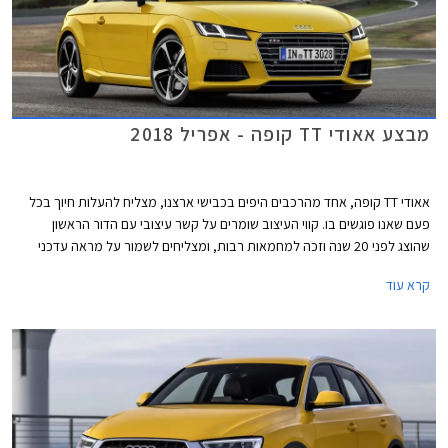
מבצע אאודי TT קופה - אפריל 2018
אאודי TT קופה, אחד מהרכבים היפים בכבישי ארצנו, מצליח להעלות חיוך בכל
פעם שאנו פוגשים בו. קווי העיצוב שומרים על קשר עיצובי עם הדור הראשון
שהוצג לפני 20 שנה וזכה למחמאות רבות, ומצליחים לשמור על מראה עדכני
ורענן על אף שהושק בשנת 2014. על אף השתייכותו למותג פרימיום, ניתן כעת
קרא עוד
לרכוש אאודי TT קופה עם מנוע טורבו בנזין בנפח 1.8 ליטרים בהספק 180 כ"ס,
במחיר נגיש יחסית של החל מ- 259,000 ₪ המגלם הנחה של 20,300 ₪ ממחיר
המחירון העומד על 279,300 ₪.