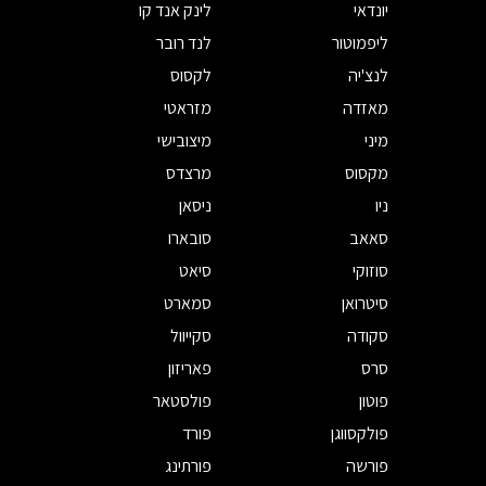
יונדאי
לינק אנד קו
ליפמוטור
לנד רובר
לנצ'יה
לקסוס
מאזדה
מזראטי
מיני
מיצובישי
מקסוס
מרצדס
ניו
ניסאן
סאאב
סובארו
סוזוקי
סיאט
סיטרואן
סמארט
סקודה
סקייוול
סרס
פאריזון
פוטון
פולסטאר
פולקסווגן
פורד
פורשה
פורתינג