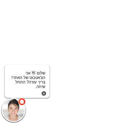
שלום 👋 אני
הצ'אטבוט של האתר!
צריך עזרה? התחל
שיחה.