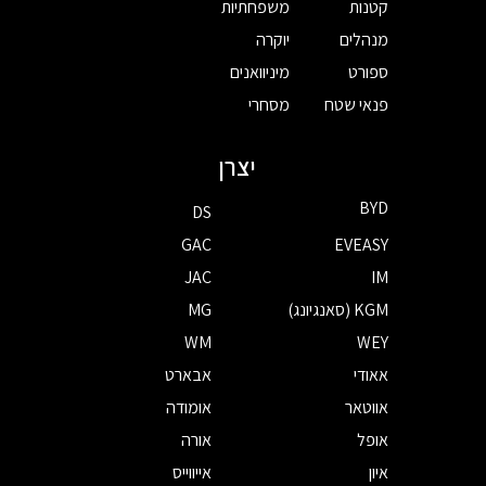
קטנות
משפחתיות
מנהלים
יוקרה
ספורט
מיניוואנים
פנאי שטח
מסחרי
יצרן
BYD
DS
GAC
EVEASY
JAC
IM
KGM (סאנגיונג)
MG
WM
WEY
אאודי
אבארט
אווטאר
אומודה
אופל
אורה
איון
אייווייס