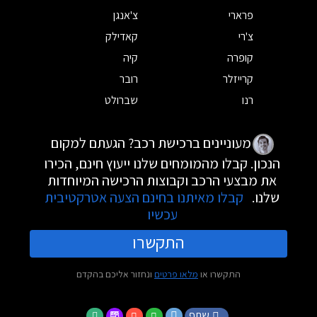
פרארי
צ'אנגן
צ'רי
קאדילק
קופרה
קיה
קרייזלר
רובר
רנו
שברולט
מעוניינים ברכישת רכב? הגעתם למקום
הנכון. קבלו מהמומחים שלנו ייעוץ חינם, הכירו
את מבצעי הרכב וקבוצות הרכישה המיוחדות
שלנו.
קבלו מאיתנו בחינם הצעה אטרקטיבית
עכשיו
התקשרו
התקשרו או
מלאו פרטים
ונחזור אליכם בהקדם
שתף