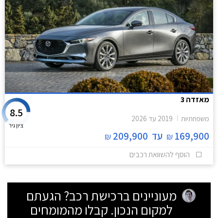
מאזדה 3
8.5
משפחתיות
2019
עד
2026
ציון גיר
169,900
עד
209,900
₪
₪
הוסף להשוואת רכבים
מעוניינים ברכישת רכב? הגעתם
למקום הנכון. קבלו מהמומחים