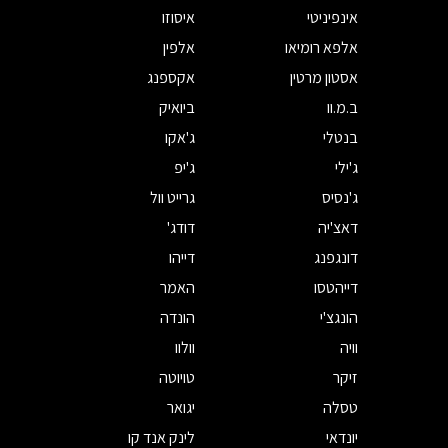
אינפיניטי
איסוזו
אלפא רומיאו
אלפין
אסטון מרטין
אקספנג
ב.מ.וו
ביואיק
בנטלי
ג'אקו
ג'ילי
ג'יפ
ג'נסיס
גרייט וול
דאצ'יה
דודג'
דונגפנג
דייהו
דייהטסו
האמר
הונגצ'י
הונדה
וויה
וולוו
זיקר
טויוטה
טסלה
יגואר
יונדאי
לינק אנד קו