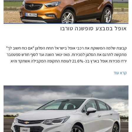
אופל במבצע סופשנה טורבו
קבוצת שלמה המשווקת את רכבי אופל בישראל תחת הסלוגן "אם כוח חשוב לך"
מתקשה לתרגם את הסלוגן למכירות. מאז ינואר השנה ועד לסוף חודש ספטמבר
ירדו מכירות אופל בארץ בכ- 21.6% לעומת התקופה המקבילה אשתקד והיא
ממוקמת במקום ה- 21 בטבלת המכירות של יצרניות הרכב בארץ, עם 3,364
קרא עוד
מסירות רכבים בלבד מתחילת השנה.