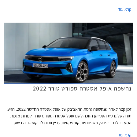
מהמיתוג החדש שעוברת אופל בישראל, תוצע אופל אסטרה ברמת אבזור אחת
קרא עוד
עשירה ביחס למקובל, אולם בשל כך הוצמד לה תג מחיר גבוה העומד על
158,990 ₪.
נחשפה אופל אסטרה ספורט טורר 2022
זמן קצר לאחר שנחשפה גרסת ההאצ'בק של אופל אסטרה החדשה 2022, הגיע
תורה של גרסת הסטיישן הזוכה לשם אופל אסטרה ספורט טורר. למרות מגמת
המעבר לרכבי פנאי, משפחתיות קומפקטיות עדיין זוכות לביקוש גבוה בשוק
הרכב האירופאי - המגרש הביתי של אופל אסטרה, וגם גרסאות הסטיישן נהנות
קרא עוד
שם מקהל רוכשים משמעותי.