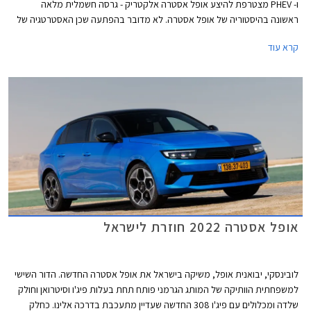
ו- PHEV מצטרפת להיצע אופל אסטרה אלקטריק - גרסה חשמלית מלאה
ראשונה בהיסטוריה של אופל אסטרה. לא מדובר בהפתעה שכן האסטרטגיה של
מותגי אופל, סיטרואן, ופיג'ו מבית סטלנטיס היא הצעת גרסאות חשמליות
קרא עוד
למרבית הדגמים, האחות פיג'ו 308 כבר הוצגה בגרסה חשמלית מוקדם יותר
השנה.
אופל אסטרה 2022 חוזרת לישראל
לובינסקי, יבואנית אופל, משיקה בישראל את אופל אסטרה החדשה. הדור השישי
למשפחתית הוותיקה של המותג הגרמני פותח תחת בעלות פיג'ו וסיטרואן וחולק
שלדה ומכלולים עם פיג'ו 308 החדשה שעדיין מתעכבת בדרכה אלינו. כחלק