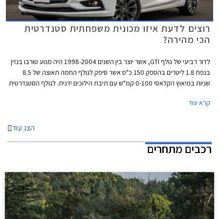
רוצים לדעת איזו מכונית משפחתית סטנדרטית
הכי מהירה?
לדור רביעי של גולף GTI, אשר יוצר בין השנים 1998-2004 היה מנוע טורבו בנזין
בנפח 1.8 ליטרים בהספק 150 כ"ס אשר סיפק לגולף החמה תאוצה של 8.5
שניות במיאוץ הקלאסי 0-100 קמ"ש עם תיבת הילוכים ידנית. לגולף הסטנדרטית
באותם שנים היו רק 100 כ"ס שסיפקו נתון תאוצה 0-100 קמ"ש תוך 12.9 שניות
קרא עוד
ארוכות. בזמנים ההם נחשבה הגולף GTI לבעלת נתונים מרשימים, אשר הקנו לה
מקום מכובד בצמרת מכוניות ההוט האצ'. נזכיר כי לגולף GTI המודרנית מנוע
בהספק 230 כ"ס ונתון תאוצה 0-100 תוך 6.5 שניות.
הצג עוד
רכבים מתחרים