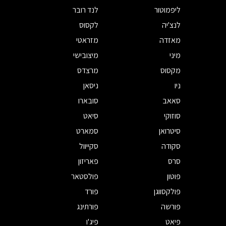
ליפמוטור
לנד רובר
לנצ'יה
לקסוס
מאזדה
מזראטי
מיני
מיצובישי
מקסוס
מרצדס
ניו
ניסאן
סאאב
סובארו
סוזוקי
סיאט
סיטרואן
סמארט
סקודה
סקייוול
סרס
פאריזון
פוטון
פולסטאר
פולקסווגן
פורד
פורשה
פורתינג
פיאט
פיג'ו