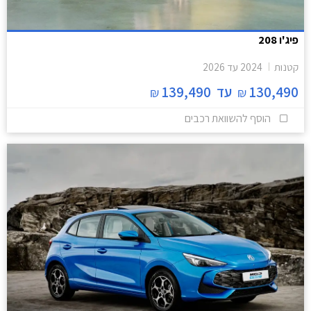
פיג'ו 208
קטנות
2024
עד
2026
130,490
עד
139,490
₪
₪
הוסף להשוואת רכבים