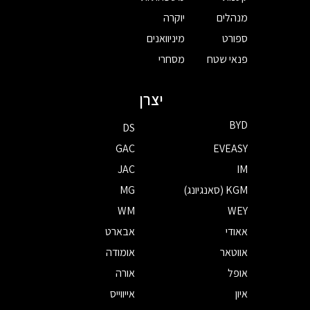
מנהלים
יוקרה
ספורט
מיניוואנים
פנאי שטח
מסחרי
יצרן
BYD
DS
GAC
EVEASY
JAC
IM
KGM (סאנגיונג)
MG
WM
WEY
אאודי
אבארט
אווטאר
אומודה
אופל
אורה
איון
אייווייס