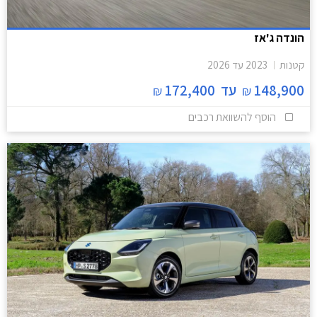
הונדה ג'אז
קטנות
2023
עד
2026
148,900
עד
172,400
₪
₪
הוסף להשוואת רכבים