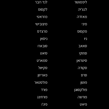
ליפמוטור
לנד רובר
לנצ'יה
לקסוס
מאזדה
מזראטי
מיני
מיצובישי
מקסוס
מרצדס
ניו
ניסאן
סאאב
סובארו
סוזוקי
סיאט
סיטרואן
סמארט
סקודה
סקייוול
סרס
פאריזון
פוטון
פולסטאר
פולקסווגן
פורד
פורשה
פורתינג
פיאט
פיג'ו