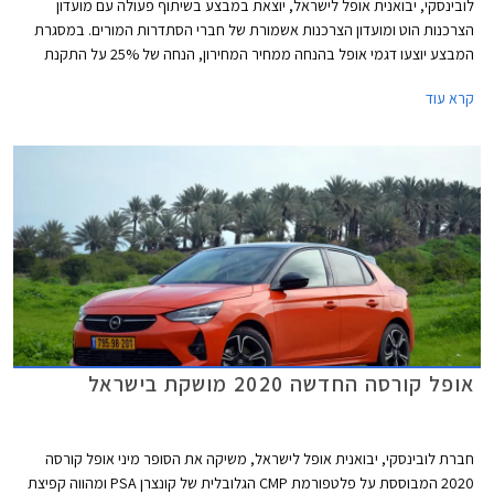
לובינסקי, יבואנית אופל לישראל, יוצאת במבצע בשיתוף פעולה עם מועדון
הצרכנות הוט ומועדון הצרכנות אשמורת של חברי הסתדרות המורים. במסגרת
המבצע יוצעו דגמי אופל בהנחה ממחיר המחירון, הנחה של 25% על התקנת
אבזור נוסף, אפשרות לתשלום של עד 30,000 ₪ בכרטיס האשראי של המועדון,
קרא עוד
וארבע שנות אחריות. המבצע יתקיים בכל אולמות התצוגה של אופל ברחבי
הארץ בין התאריכים 05.08.2020 – 05.07.2020.
אופל קורסה החדשה 2020 מושקת בישראל
חברת לובינסקי, יבואנית אופל לישראל, משיקה את הסופר מיני אופל קורסה
2020 המבוססת על פלטפורמת CMP הגלובלית של קונצרן PSA ומהווה קפיצת