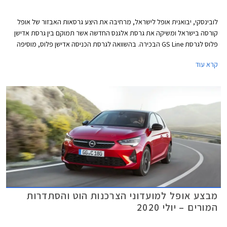
לובינסקי, יבואנית אופל לישראל, מרחיבה את היצע גרסאות האבזור של אופל
קורסה בישראל ומשיקה את גרסת אלגנס החדשה אשר תמוקם בין גרסת אדישן
פלוס לגרסת GS Line הבכירה. בהשוואה לגרסת הכניסה אדישן פלוס, מוסיפה
גרסת אלגנס אבזור בטיחות הכולל מערכת בלימה אוטונומית הפועלת בטווח
קרא עוד
מוגדל עד 140 קמ״ש, התרעה ובלימה אוטונומית בזיהוי רכב דו-גלגלי, שמירה
אקטיבית על נתיב הנסיעה, בקרת שיוט אדפטיבית הכוללת פונקציית עצירה,
ניטור שטחים מתים, ומערכת לזיהוי תמרורים.
מבצע אופל למועדוני הצרכנות הוט והסתדרות
המורים – יולי 2020