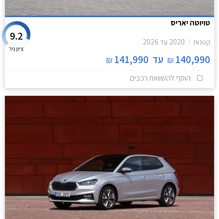
טויוטה יאריס
9.2
קטנות
2020
עד
2026
ציון גיר
140,990
עד
141,990
₪
₪
הוסף להשוואת רכבים