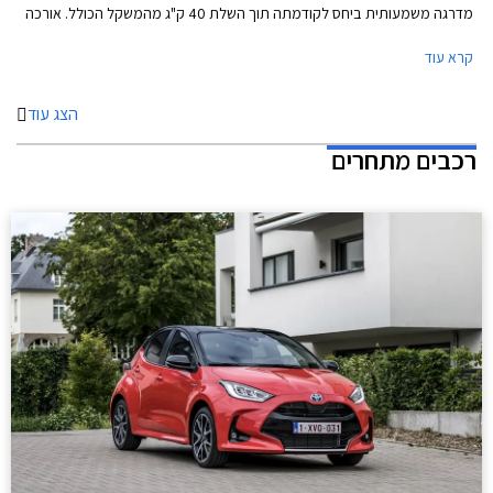
מדרגה משמעותית ביחס לקודמתה תוך השלת 40 ק"ג מהמשקל הכולל. אורכה
הכולל של אופל קורסה עומד על 4,055 מ"מ, רוחבה 1,745 מ"מ, גובהה 1,430
קרא עוד
מ"מ, ובסיס גלגליה באורך 2,540 מ"מ. תא המטען בנפח 309 ליטרים.
הצג עוד
רכבים מתחרים