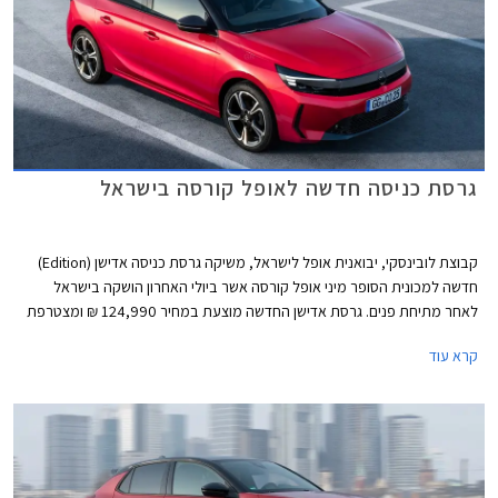
גרסת כניסה חדשה לאופל קורסה בישראל
קבוצת לובינסקי, יבואנית אופל לישראל, משיקה גרסת כניסה אדישן (Edition)
חדשה למכונית הסופר מיני אופל קורסה אשר ביולי האחרון הושקה בישראל
לאחר מתיחת פנים. גרסת אדישן החדשה מוצעת במחיר 124,990 ₪ ומצטרפת
לגרסת GS החזקה והמאובזרת יותר המוצעת במחיר 134,990 ₪.
קרא עוד