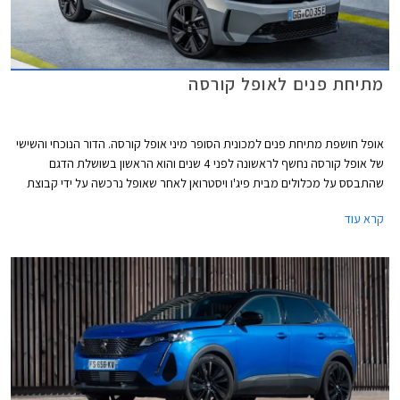
מתיחת פנים לאופל קורסה
אופל חושפת מתיחת פנים למכונית הסופר מיני אופל קורסה. הדור הנוכחי והשישי
של אופל קורסה נחשף לראשונה לפני 4 שנים והוא הראשון בשושלת הדגם
שהתבסס על מכלולים מבית פיג'ו ויסטרואן לאחר שאופל נרכשה על ידי קבוצת
PSA. הדור הנוכחי של אופל קורסה הוא גם הראשון שהוצע בגרסה חשמלית
קרא עוד
כחלק מאסטרטגיית החשמול של הקבוצה. באירופה נהנה הדור הנוכחי של אופל
קורסה מהצלחה כשהוא מחזיק בתואר הרכב הנמכר ביותר בבריטניה והסופר
מיני הנמכרת ביותר בגרמניה.