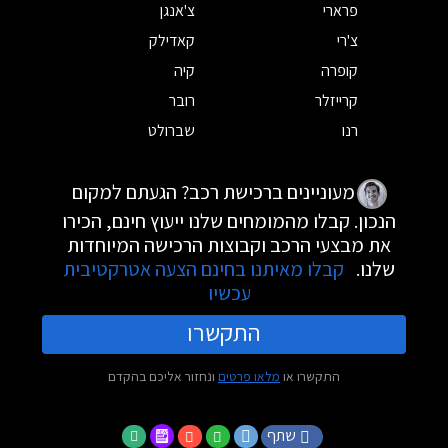
פרארי
צ'אנגן
צ'רי
קאדילק
קופרה
קיה
קרייזלר
רובר
רנו
שברולט
מעוניינים ברכישת רכב? הגעתם למקום
הנכון. קבלו מהמומחים שלנו ייעוץ חינם, הכירו
את מבצעי הרכב וקבוצות הרכישה המיוחדות
שלנו.
קבלו מאיתנו בחינם הצעה אטרקטיבית
עכשיו
התקשרו
התקשרו או
מלאו פרטים
ונחזור אליכם בהקדם
שתף