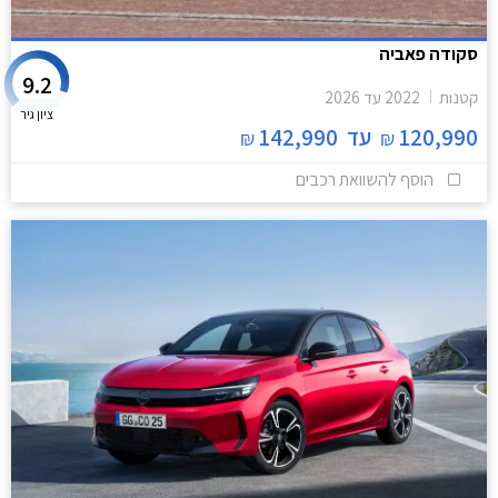
סקודה פאביה
9.2
קטנות
2022
עד
2026
ציון גיר
120,990
עד
142,990
₪
₪
הוסף להשוואת רכבים