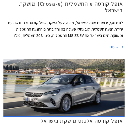
אופל קורסה e החשמלית (Crosa-e) מושקת
בישראל
לובינסקי, יבואנית אופל לישראל, מודיעה על השקת אופל קורסה e החדשה עם
יחידת הנעה חשמלית. לובינסקי פעילה במיוחד בתחום ההנעה החשמלית
ומשווקת היום בישראל את MG ZS EV החשמלית, פיג'ו 208 חשמלית, פיג'ו
2008 חשמלית, ופיג'ו 3008 עם יחידת הנעה היברידית נטענת PHEV.
קרא עוד
אופל קורסה אלגנס מושקת בישראל