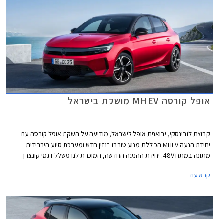
אופל קורסה MHEV מושקת בישראל
קבוצת לובינסקי, יבואנית אופל לישראל, מודיעה על השקת אופל קורסה עם
יחידת הנעה MHEV הכוללת מנוע טורבו בנזין חדש ומערכת סיוע היברידית
מתונה במתח 48V. יחידת ההנעה החדשה, המוכרת לנו משלל דגמי קונצרן
סטלנטיס, מציעה צריכת דלק חסכונית ביחס לקודמתה ושיפור קל בביצועים.
קרא עוד
אופל קורסה MHEV תשווק ברמת אבזור GS הבכירה במחיר זהה לגרסת GS
היוצאת, העומד על 134,990 ₪.