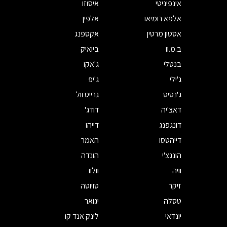
אינפיניטי
איסוזו
אלפא רומיאו
אלפין
אסטון מרטין
אקספנג
ב.מ.וו
ביואיק
בנטלי
ג'אקו
ג'ילי
ג'יפ
ג'נסיס
גרייט וול
דאצ'יה
דודג'
דונגפנג
דייהו
דייהטסו
האמר
הונגצ'י
הונדה
וויה
וולוו
זיקר
טויוטה
טסלה
יגואר
יונדאי
לינק אנד קו