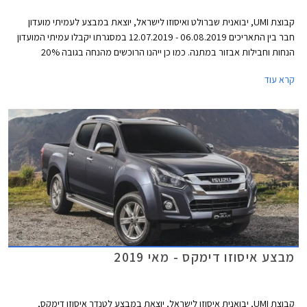
קבוצת UMI, יבואנית שברולט ואיסוזו לישראל, יוצאת במבצע לעמיתי מועדון
חבר בין התאריכים 06.08.2019 - 12.07.2019 במסגרתו יקבלו עמיתי המועדון
הנחות וחבילות אבזור במתנה. כמו כן ייהנו הרוכשים מהנחה בגובה 20%
בהזמנת אביזרים בהתקנה מקומית, וממסלול מימון של עד 100% משווי הרכב
קרא עוד
או עד 150,000 ₪ לתקופה של עד 5 שנים בריבית פריים מינוס 0.4% ללקוחות
בנק אוצר החייל.
מבצע איסוזו דימקס - מאי 2019
קבוצת UMI, יבואנית איסוזו לישראל, יוצאת במבצע לטנדר איסוזו דימקס,