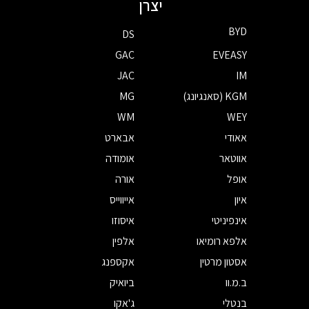
יצרן
BYD
DS
GAC
EVEASY
JAC
IM
KGM (סאנגיונג)
MG
WM
WEY
אאודי
אבארט
אווטאר
אומודה
אופל
אורה
איון
אייווייס
אינפיניטי
איסוזו
אלפא רומיאו
אלפין
אסטון מרטין
אקספנג
ב.מ.וו
ביואיק
בנטלי
ג'אקו