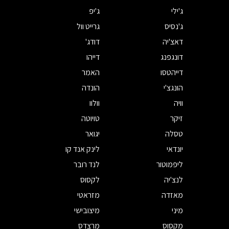
ג'ילי
ג'יפ
ג'נסיס
גרייט וול
דאצ'יה
דודג'
דונגפנג
דייהו
דייהטסו
האמר
הונגצ'י
הונדה
וויה
וולוו
זיקר
טויוטה
טסלה
יגואר
יונדאי
לינק אנד קו
ליפמוטור
לנד רובר
לנצ'יה
לקסוס
מאזדה
מזראטי
מיני
מיצובישי
מקסוס
מרצדס