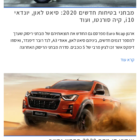
מבחני בטיחות חדשים 2020: סיאט לאון, יונדאי
i10, קיה סורנטו, ועוד
ארגון Euro Ncap מפרסם גם החודש את תוצאותיהם של מבחני ריסוק שערך
למספר דגמים חדשים, ביניהם סיאט לאון, אאודי A3, לנד רובר דיפנדר, ואיסוזו
דימקס אשר זכו לציון מרבי של 5 כוכבים. סדרת מבחני הריסוק האחרונה
מצביעה בבירור על מגמת השתפרות כוללת בתעשיית הרכב, לצד החמרת
קרא עוד
דרישות הבטיחות העומדות בפני היצרנים.