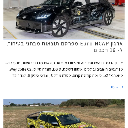
ארגון Euro NCAP מפרסם תוצאות מבחני בטיחות
ל- 16 רכבים
ארגון הבטיחות האירופאי Euro NCAP מפרסם תוצאות מבחני בטיחות שנערכו ל-
16 דגמים חשובים ובולטים: איסוזו דימקס, DS 9, הונדה סיוויק, Wey Coffe 02,
טויוטה bZ4X, טויוטה קורולה קרוס, טסלה מודל S, יונדאי איוניק 6, לנד רובר
ריינג' רובר, לנד רובר ריינג' רובר ספורט, ניסאן אקס טרייל, ניסאן אריה, סובארו
קרא עוד
סולטרה, סמארט #1, ניו ET7, ורנו אוסטרל. למעט DS 9 כל הדגמים זכו לציון
מרבי של 5 כוכבים מתוך 5.