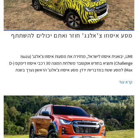
מסע איסוזו צ'אלנג' חוזר ואתם יכולים להשתתף
UMI, יבואנית איסוזו לישראל, מחזירה את מסעות איסוזו צ'אלנג' (Isuzu
Challenge) ותוציא בחודש אוקטובר משלחת המונה 30 רכבי איסוזו דימקס (D-
Max) למסע שטח במדבריות ירדן. מסע איסוזו צ'אלנג' הראשון נערך בשנת
1998 בנמיביה ולאחר מכן יצאו מסעות דומים לאוסטרליה, לסין, לפטגוניה,
קרא עוד
להימילאיה, לוייאטנם וללאוס, בכולם נעשה שימוש ברכבי איסוזו מדגמי העבר
ביניהם איסוזו טרופר ואיסוזו רודיאו צבועים בשחור וצהוב בדוגמת זברה.