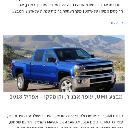
במסגרתו יהנו הרוכשים מהנחה בגובה 8% ממחיר המחירון. כמו כן, יהנו
הרוכשים ממימון של 100% מסך העסקה בריבית שנתית של 3.3%. המבצע
תקף עד ליום 31.5.2019 בכל סוכנויות UMI ברחבי ישראל.
קרא עוד
מבצע UMI, עופר אבניר, וקומסקו - אפריל 2018
קבוצת UMI, יבואנית שברולט, ואיסוזו לישראל, בשיתוף פעולה עם עופר אבניר,
יבואן CAN AM, SEA DOO, CFMOTO ו- MAVERICK לישראל, יחד עם קומסקו,