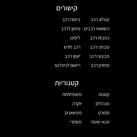
קישורים
קטלוג רכב
ביטוח רכב
השוואת רכבים
מימון לרכב
כתבות רכב
ליסינג
מבחני רכב
רכב חדש
מבצעי רכב
ייעוץ רכב
מחירון רכב
רישום לניוזלטר
קטגוריות
קטנות
משפחתיות
מנהלים
יוקרה
ספורט
מיניוואנים
פנאי שטח
מסחרי