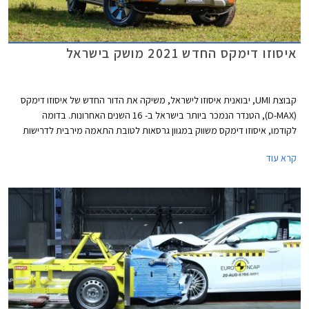
איסוזו דימקס החדש 2021 מושק בישראל
קבוצת UMI, יבואנית איסוזו לישראל, משיקה את הדור החדש של איסוזו דימקס
(D-MAX), הטנדר הנמכר ביותר בישראל ב- 16 השנים האחרונות. בדומה
לקודמו, איסוזו דימקס משווק במגוון גרסאות לטובת התאמה מירבית לדרישות
הצרכנים ומוצע בארבע רמות אבזור, מרכב קבינה יחידה או קבינה כפולה, גיר
קרא עוד
ידני או אוטומטי, והנעה אחורית או כפולה 4x4.