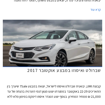
יבואנית מחפרונים וכלי צמ"ה, יוצאים במבצע משותף, הנועד לתת מענה
לרוכשים בכל תחומי הפנאי תחת קורת גג אחת. המבצע יערך בין 26.04.2018
קרא עוד
בשעה 14:00 ל- 27.04.2018 בשעה 14:00 בבית UMI בלוד. במסגרת המבצע
יהנו הרוכשים מהנחות, חבילות תחזוקה, חבילות אבזור, ואפשרויות מימון.
שברולט ואיסוזו במבצע אוקטובר 2017
קבוצת UMI, יבואנית שברולט ואיסוזו לישראל, יוצאת במבצע 7Sale שיערך בין
התאריכים 22-29 באוקטובר במסגרתו יוצעו מגוון דגמי היצרנית בהנחה של עד
21,000 ₪ ממחיר המחירון. בנוסף יוצע הטנדר איסוזו דימקס במימון מלא ללא
ריבית.