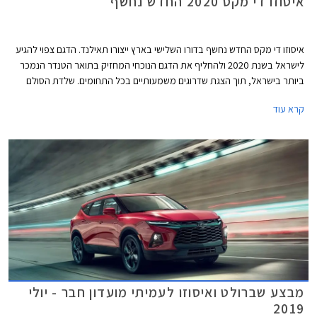
איסוזו די מקס 2020 החדש נחשף
איסוזו די מקס החדש נחשף בדורו השלישי בארץ ייצורו תאילנד. הדגם צפוי להגיע
לישראל בשנת 2020 ולהחליף את הדגם הנוכחי המחזיק בתואר הטנדר הנמכר
ביותר בישראל, תוך הצגת שדרוגים משמעותיים בכל התחומים. שלדת הסולם
והמרכב החדשים קשיחים יותר לטובת בטיחות והתנהגות כביש משופרות ביחס
קרא עוד
לדור הקודם. אורכו של המרכב נמתח לכדי 5,260 מ"מ, רוחבו 1,870 מ"מ,
ובסיס הגלגלים באורך 3,120 מ"מ.
מבצע שברולט ואיסוזו לעמיתי מועדון חבר - יולי
2019