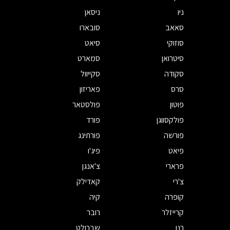
ניו
ניסאן
סאאב
סובארו
סוזוקי
סיאט
סיטרואן
סמארט
סקודה
סקייוול
סרס
פאריזון
פוטון
פולסטאר
פולקסווגן
פורד
פורשה
פורתינג
פיאט
פיג'ו
פרארי
צ'אנגן
צ'רי
קאדילק
קופרה
קיה
קרייזלר
רובר
רנו
שברולט