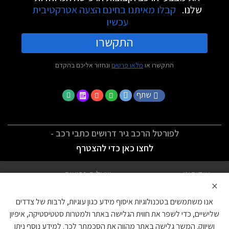
שלנו.
קבלו מאיתנו בחינם הצעה אטרקטיבית
עכשיו
התקשרו
התקשרו או
מלאו פרטים
ונחזור אליכם בהקדם
שתף
לפורטל הרכב גיר דרושים כתבי רכב -
לחצו כאן כדי להצטרף
אודותינו
שאלות נפוצות
×
לתנאי השימוש
מדיניות פרטיות
אנו משתמשים בטכנולוגיות איסוף מידע כגון עוגיות, לרבות של צדדים
הצהרת נגישות
צור קשר
שלישיים, כדי לשפר את חווית הגלישה באתר ולמטרות סטטיסטיקה, איפיון
ושיווק. המשך גלישה באתר מהווה את הסכמתך לכך. למידע נוסף ניתן