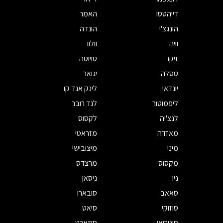
דייהטסו
האמר
הונגצ'י
הונדה
וויה
וולוו
זיקר
טויוטה
טסלה
יגואר
יונדאי
לינק אנד קו
ליפמוטור
לנד רובר
לנצ'יה
לקסוס
מאזדה
מזראטי
מיני
מיצובישי
מקסוס
מרצדס
ניו
ניסאן
סאאב
סובארו
סוזוקי
סיאט
סיטרואן
סמארט