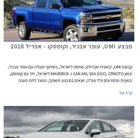
מבצע UMI, עופר אבניר, וקומסקו - אפריל 2018
קבוצת UMI, יבואנית שברולט, ואיסוזו לישראל, בשיתוף פעולה עם עופר אבניר,
יבואן CAN AM, SEA DOO, CFMOTO ו- MAVERICK לישראל, יחד עם קומסקו,
יבואנית מחפרונים וכלי צמ"ה, יוצאים במבצע משותף, הנועד לתת מענה
לרוכשים בכל תחומי הפנאי תחת קורת גג אחת. המבצע יערך בין 26.04.2018
קרא עוד
בשעה 14:00 ל- 27.04.2018 בשעה 14:00 בבית UMI בלוד. במסגרת המבצע
יהנו הרוכשים מהנחות, חבילות תחזוקה, חבילות אבזור, ואפשרויות מימון.