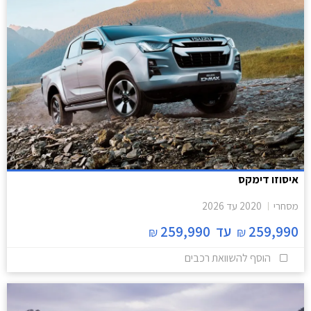
איסוזו דימקס
מסחרי
2020
עד
2026
259,990
עד
259,990
₪
₪
הוסף להשוואת רכבים