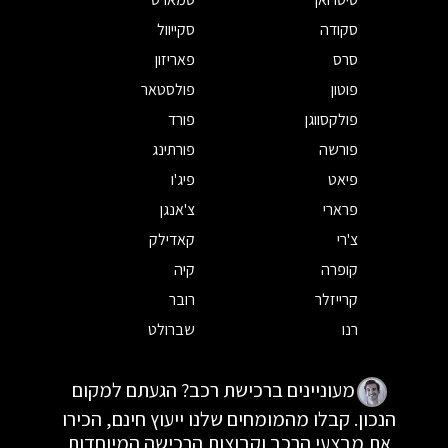
סקודה
סקייוול
סרס
פאריזון
פוטון
פולסטאר
פולקסווגן
פורד
פורשה
פורתינג
פיאט
פיג'ו
פרארי
צ'אנגן
צ'רי
קאדילק
קופרה
קיה
קרייזלר
רובר
רנו
שברולט
מעוניינים ברכישת רכב? הגעתם למקום
הנכון. קבלו מהמומחים שלנו ייעוץ חינם, הכירו
את מבצעי הרכב וקבוצות הרכישה המיוחדות