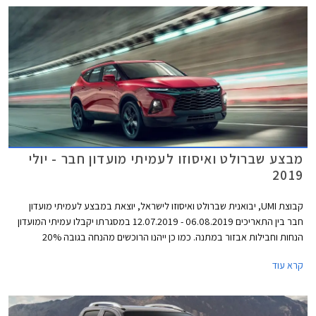
מבצע שברולט ואיסוזו לעמיתי מועדון חבר - יולי
2019
קבוצת UMI, יבואנית שברולט ואיסוזו לישראל, יוצאת במבצע לעמיתי מועדון
חבר בין התאריכים 06.08.2019 - 12.07.2019 במסגרתו יקבלו עמיתי המועדון
הנחות וחבילות אבזור במתנה. כמו כן ייהנו הרוכשים מהנחה בגובה 20%
בהזמנת אביזרים בהתקנה מקומית, וממסלול מימון של עד 100% משווי הרכב
קרא עוד
או עד 150,000 ₪ לתקופה של עד 5 שנים בריבית פריים מינוס 0.4% ללקוחות
בנק אוצר החייל.