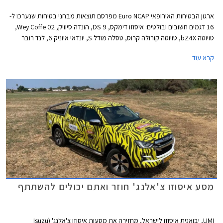
ארגון הבטיחות האירופאי Euro NCAP מפרסם תוצאות מבחני בטיחות שנערכו ל-
16 דגמים חשובים ובולטים: איסוזו דימקס, DS 9, הונדה סיוויק, Wey Coffe 02,
טויוטה bZ4X, טויוטה קורולה קרוס, טסלה מודל S, יונדאי איוניק 6, לנד רובר
ריינג' רובר, לנד רובר ריינג' רובר ספורט, ניסאן אקס טרייל, ניסאן אריה, סובארו
קרא עוד
סולטרה, סמארט #1, ניו ET7, ורנו אוסטרל. למעט DS 9 כל הדגמים זכו לציון
מרבי של 5 כוכבים מתוך 5.
מסע איסוזו צ'אלנג' חוזר ואתם יכולים להשתתף
UMI, יבואנית איסוזו לישראל, מחזירה את מסעות איסוזו צ'אלנג' (Isuzu