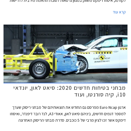
לקודמו, איסוזו דימקס משווק במגוון גרסאות לטובת התאמה מירבית לדרישות
הצרכנים ומוצע בארבע רמות אבזור, מרכב קבינה יחידה או קבינה כפולה, גיר
קרא עוד
ידני או אוטומטי, והנעה אחורית או כפולה 4x4.
מבחני בטיחות חדשים 2020: סיאט לאון, יונדאי
i10, קיה סורנטו, ועוד
ארגון Euro Ncap מפרסם גם החודש את תוצאותיהם של מבחני ריסוק שערך
למספר דגמים חדשים, ביניהם סיאט לאון, אאודי A3, לנד רובר דיפנדר, ואיסוזו
דימקס אשר זכו לציון מרבי של 5 כוכבים. סדרת מבחני הריסוק האחרונה
מצביעה בבירור על מגמת השתפרות כוללת בתעשיית הרכב, לצד החמרת