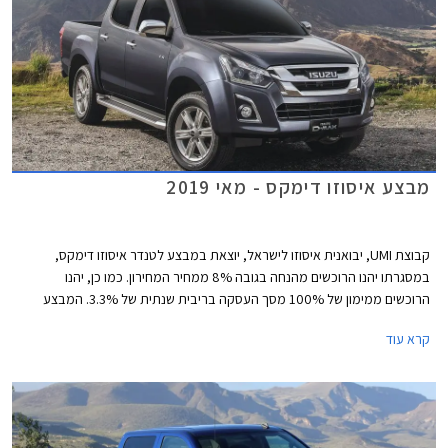
מבצע איסוזו דימקס - מאי 2019
קבוצת UMI, יבואנית איסוזו לישראל, יוצאת במבצע לטנדר איסוזו דימקס,
במסגרתו יהנו הרוכשים מהנחה בגובה 8% ממחיר המחירון. כמו כן, יהנו
הרוכשים ממימון של 100% מסך העסקה בריבית שנתית של 3.3%. המבצע
תקף עד ליום 31.5.2019 בכל סוכנויות UMI ברחבי ישראל.
קרא עוד