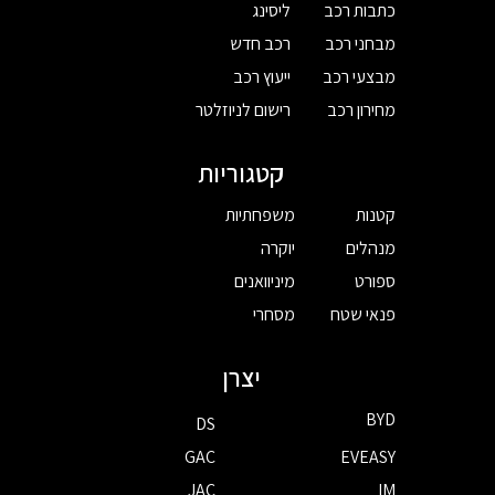
כתבות רכב
ליסינג
מבחני רכב
רכב חדש
מבצעי רכב
ייעוץ רכב
מחירון רכב
רישום לניוזלטר
קטגוריות
קטנות
משפחתיות
מנהלים
יוקרה
ספורט
מיניוואנים
פנאי שטח
מסחרי
יצרן
BYD
DS
GAC
EVEASY
JAC
IM