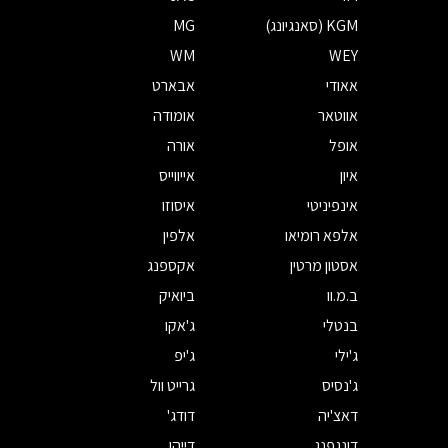
KGM (סאנגיונג)
MG
WM
WEY
אאודי
אבארט
אווטאר
אומודה
אופל
אורה
איון
אייווייס
אינפיניטי
איסוזו
אלפא רומיאו
אלפין
אסטון מרטין
אקספנג
ב.מ.וו
ביואיק
בנטלי
ג'אקו
ג'ילי
ג'יפ
ג'נסיס
גרייט וול
דאצ'יה
דודג'
דונגפנג
דייהו