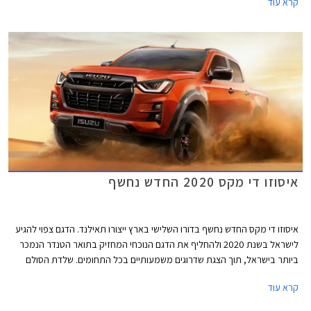
קרא עוד
דרישות הבטיחות העומדות בפני היצרנים.
איסוזו די מקס 2020 החדש נחשף
איסוזו די מקס החדש נחשף בדורו השלישי בארץ ייצורו תאילנד. הדגם צפוי להגיע
לישראל בשנת 2020 ולהחליף את הדגם הנוכחי המחזיק בתואר הטנדר הנמכר
ביותר בישראל, תוך הצגת שדרוגים משמעותיים בכל התחומים. שלדת הסולם
והמרכב החדשים קשיחים יותר לטובת בטיחות והתנהגות כביש משופרות ביחס
קרא עוד
לדור הקודם. אורכו של המרכב נמתח לכדי 5,260 מ"מ, רוחבו 1,870 מ"מ,
ובסיס הגלגלים באורך 3,120 מ"מ.