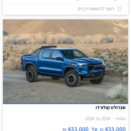
הוסף להשוואת רכבים
שברולט קולורדו
מסחרי
2024
עד
2026
433,000
עד
433,000
₪
₪