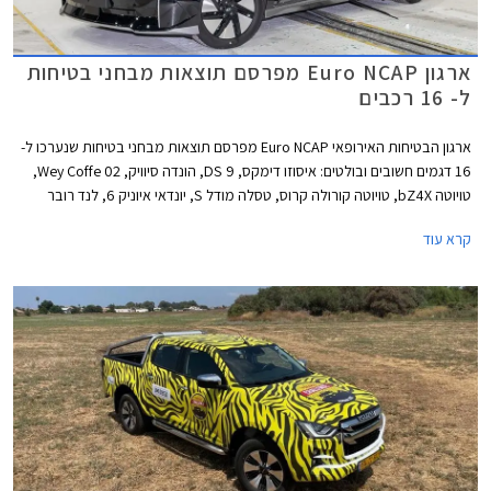
ארגון Euro NCAP מפרסם תוצאות מבחני בטיחות
ל- 16 רכבים
ארגון הבטיחות האירופאי Euro NCAP מפרסם תוצאות מבחני בטיחות שנערכו ל-
16 דגמים חשובים ובולטים: איסוזו דימקס, DS 9, הונדה סיוויק, Wey Coffe 02,
טויוטה bZ4X, טויוטה קורולה קרוס, טסלה מודל S, יונדאי איוניק 6, לנד רובר
ריינג' רובר, לנד רובר ריינג' רובר ספורט, ניסאן אקס טרייל, ניסאן אריה, סובארו
קרא עוד
סולטרה, סמארט #1, ניו ET7, ורנו אוסטרל. למעט DS 9 כל הדגמים זכו לציון
מרבי של 5 כוכבים מתוך 5.