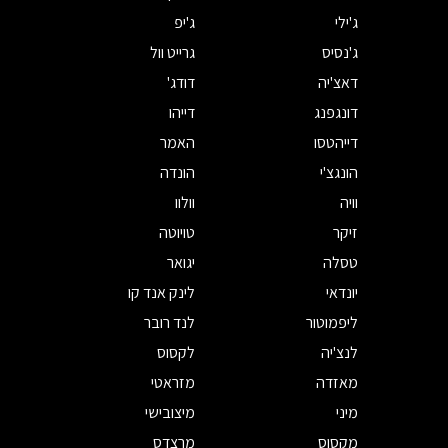
ג'ילי
ג'יפ
ג'נסיס
גרייט וול
דאצ'יה
דודג'
דונגפנג
דייהו
דייהטסו
האמר
הונגצ'י
הונדה
וויה
וולוו
זיקר
טויוטה
טסלה
יגואר
יונדאי
לינק אנד קו
ליפמוטור
לנד רובר
לנצ'יה
לקסוס
מאזדה
מזראטי
מיני
מיצובישי
מקסוס
מרצדס