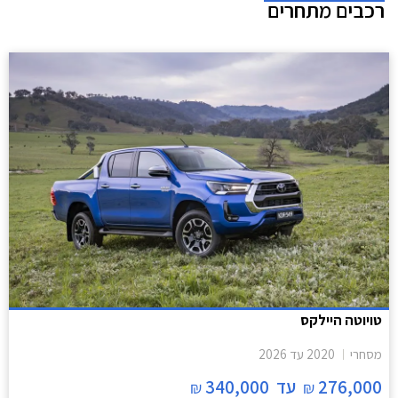
רכבים מתחרים
טויוטה היילקס
מסחרי
2020
עד
2026
276,000
עד
340,000
₪
₪