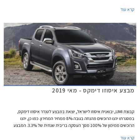
בהזמנת אביזרים בהתקנה מקומית, וממסלול מימון של עד 100% משווי הרכב
קרא עוד
או עד 150,000 ₪ לתקופה של עד 5 שנים בריבית פריים מינוס 0.4% ללקוחות
בנק אוצר החייל.
מבצע איסוזו דימקס - מאי 2019
קבוצת UMI, יבואנית איסוזו לישראל, יוצאת במבצע לטנדר איסוזו דימקס,
במסגרתו יהנו הרוכשים מהנחה בגובה 8% ממחיר המחירון. כמו כן, יהנו
הרוכשים ממימון של 100% מסך העסקה בריבית שנתית של 3.3%. המבצע
תקף עד ליום 31.5.2019 בכל סוכנויות UMI ברחבי ישראל.
קרא עוד