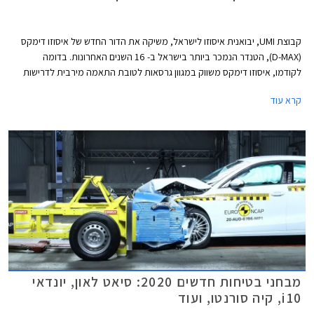
קבוצת UMI, יבואנית איסוזו לישראל, משיקה את הדור החדש של איסוזו דימקס
(D-MAX), הטנדר הנמכר ביותר בישראל ב- 16 השנים האחרונות. בדומה
לקודמו, איסוזו דימקס משווק במגוון גרסאות לטובת התאמה מירבית לדרישות
הצרכנים ומוצע בארבע רמות אבזור, מרכב קבינה יחידה או קבינה כפולה, גיר
קרא עוד
ידני או אוטומטי, והנעה אחורית או כפולה 4x4.
מבחני בטיחות חדשים 2020: סיאט לאון, יונדאי
i10, קיה סורנטו, ועוד