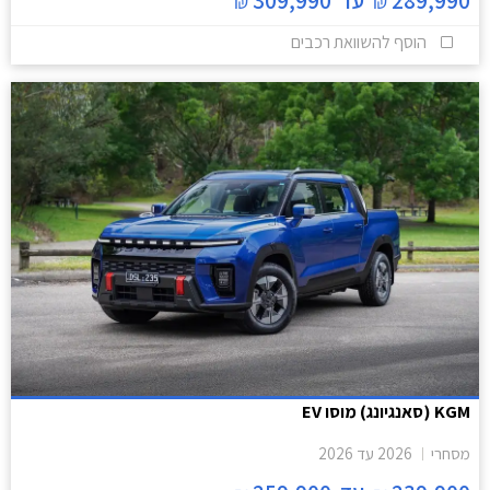
289,990
עד
309,990
₪
₪
הוסף להשוואת רכבים
KGM (סאנגיונג) מוסו EV
מסחרי
2026
עד
2026