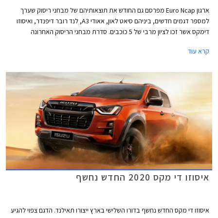
ארגון Euro Ncap מפרסם גם החודש את תוצאותיהם של מבחני ריסוק שערך
למספר דגמים חדשים, ביניהם סיאט לאון, אאודי A3, לנד רובר דיפנדר, ואיסוזו
דימקס אשר זכו לציון מרבי של 5 כוכבים. סדרת מבחני הריסוק האחרונה
מצביעה בבירור על מגמת השתפרות כוללת בתעשיית הרכב, לצד החמרת
קרא עוד
דרישות הבטיחות העומדות בפני היצרנים.
איסוזו די מקס 2020 החדש נחשף
איסוזו די מקס החדש נחשף בדורו השלישי בארץ ייצורו תאילנד. הדגם צפוי להגיע