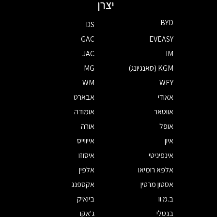
יצרן
BYD
DS
GAC
EVEASY
JAC
IM
KGM (סאנגיונג)
MG
WM
WEY
אאודי
אבארט
אווטאר
אומודה
אופל
אורה
איון
אייווייס
אינפיניטי
איסוזו
אלפא רומיאו
אלפין
אסטון מרטין
אקספנג
ב.מ.וו
ביואיק
בנטלי
ג'אקו