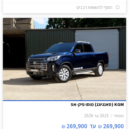
הוסף להשוואת רכבים
KGM (סאנגיונג) מוסו פיק-אפ
מסחרי
2023
עד
2026
269,900
עד
269,900
₪
₪