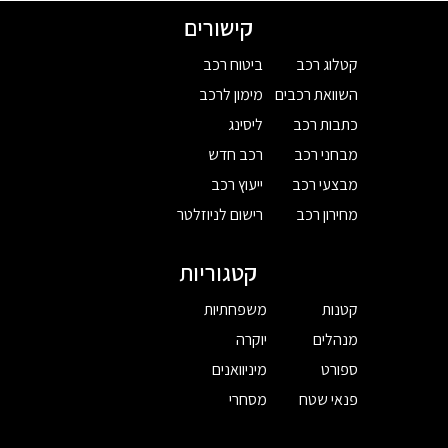
קישורים
קטלוג רכב
ביטוח רכב
השוואת רכבים
מימון לרכב
כתבות רכב
ליסינג
מבחני רכב
רכב חדש
מבצעי רכב
ייעוץ רכב
מחירון רכב
רישום לניוזלטר
קטגוריות
קטנות
משפחתיות
מנהלים
יוקרה
ספורט
מיניוואנים
פנאי שטח
מסחרי