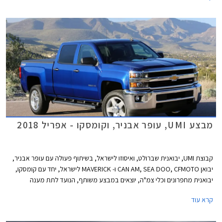
מבצע UMI, עופר אבניר, וקומסקו - אפריל 2018
קבוצת UMI, יבואנית שברולט, ואיסוזו לישראל, בשיתוף פעולה עם עופר אבניר,
יבואן CAN AM, SEA DOO, CFMOTO ו- MAVERICK לישראל, יחד עם קומסקו,
יבואנית מחפרונים וכלי צמ"ה, יוצאים במבצע משותף, הנועד לתת מענה
לרוכשים בכל תחומי הפנאי תחת קורת גג אחת. המבצע יערך בין 26.04.2018
קרא עוד
בשעה 14:00 ל- 27.04.2018 בשעה 14:00 בבית UMI בלוד. במסגרת המבצע
יהנו הרוכשים מהנחות, חבילות תחזוקה, חבילות אבזור, ואפשרויות מימון.