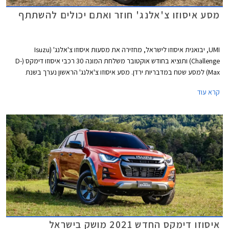
מסע איסוזו צ'אלנג' חוזר ואתם יכולים להשתתף
UMI, יבואנית איסוזו לישראל, מחזירה את מסעות איסוזו צ'אלנג' (Isuzu
Challenge) ותוציא בחודש אוקטובר משלחת המונה 30 רכבי איסוזו דימקס (D-
Max) למסע שטח במדבריות ירדן. מסע איסוזו צ'אלנג' הראשון נערך בשנת
1998 בנמיביה ולאחר מכן יצאו מסעות דומים לאוסטרליה, לסין, לפטגוניה,
קרא עוד
להימילאיה, לוייאטנם וללאוס, בכולם נעשה שימוש ברכבי איסוזו מדגמי העבר
ביניהם איסוזו טרופר ואיסוזו רודיאו צבועים בשחור וצהוב בדוגמת זברה.
איסוזו דימקס החדש 2021 מושק בישראל