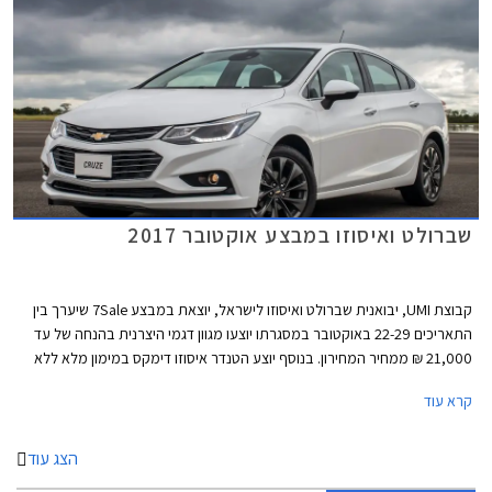
שברולט ואיסוזו במבצע אוקטובר 2017
קבוצת UMI, יבואנית שברולט ואיסוזו לישראל, יוצאת במבצע 7Sale שיערך בין
התאריכים 22-29 באוקטובר במסגרתו יוצעו מגוון דגמי היצרנית בהנחה של עד
21,000 ₪ ממחיר המחירון. בנוסף יוצע הטנדר איסוזו דימקס במימון מלא ללא
ריבית.
קרא עוד
הצג עוד