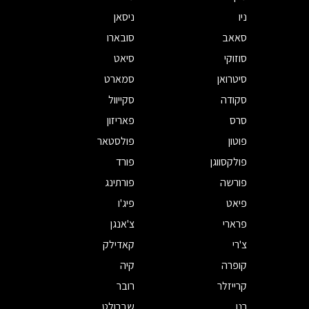
ניו
ניסאן
סאאב
סובארו
סוזוקי
סיאט
סיטרואן
סמארט
סקודה
סקייוול
סרס
פאריזון
פוטון
פולסטאר
פולקסווגן
פורד
פורשה
פורתינג
פיאט
פיג'ו
פרארי
צ'אנגן
צ'רי
קאדילק
קופרה
קיה
קרייזלר
רובר
רנו
שברולט