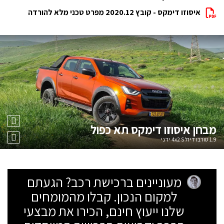
איסוזו דימקס - קובץ 2020.12 מפרט טכני מלא להורדה
מבחן
איסוזו דימקס תא כפול
1.9 טורבו דיזל 4x2 S ידני
מעוניינים ברכישת רכב? הגעתם
למקום הנכון. קבלו מהמומחים
שלנו ייעוץ חינם, הכירו את מבצעי