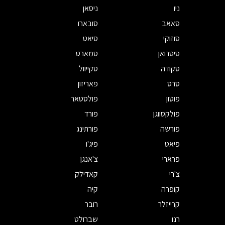
ניו
ניסאן
סאאב
סובארו
סוזוקי
סיאט
סיטרואן
סמארט
סקודה
סקייוול
סרס
פאריזון
פוטון
פולסטאר
פולקסווגן
פורד
פורשה
פורתינג
פיאט
פיג'ו
פרארי
צ'אנגן
צ'רי
קאדילק
קופרה
קיה
קרייזלר
רובר
רנו
שברולט