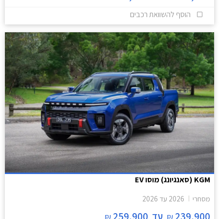
הוסף להשוואת רכבים
KGM (סאנגיונג) מוסו EV
מסחרי
2026
עד
2026
239,900
עד
259,900
₪
₪