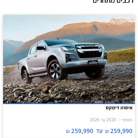
רכבים מתחרים
איסוזו דימקס
מסחרי
2020
עד
2026
259,990
עד
259,990
₪
₪