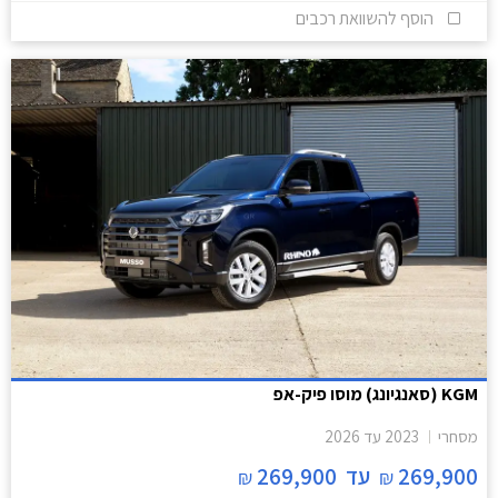
הוסף להשוואת רכבים
KGM (סאנגיונג) מוסו פיק-אפ
מסחרי
2023
עד
2026
269,900
עד
269,900
₪
₪