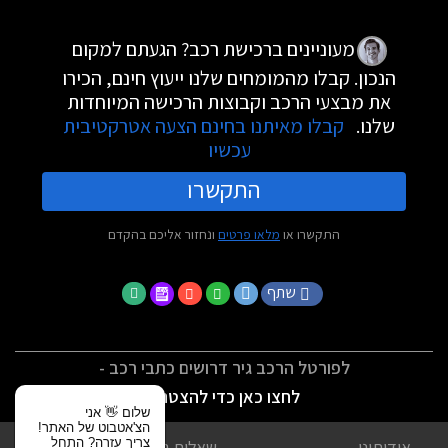
מעוניינים ברכישת רכב? הגעתם למקום
הנכון. קבלו מהמומחים שלנו ייעוץ חינם, הכירו
את מבצעי הרכב וקבוצות הרכישה המיוחדות
שלנו.
קבלו מאיתנו בחינם הצעה אטרקטיבית
עכשיו
התקשרו
התקשרו או
מלאו פרטים
ונחזור אליכם בהקדם
שתף
לפורטל הרכב גיר דרושים כתבי רכב -
לחצו כאן כדי להצטרף
שלום 👋 אני
הצ'אטבוט של האתר!
צריך עזרה? התחל
אודותינו
שאלות נפוצות