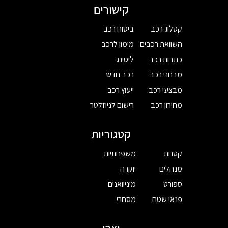
קישורים
קטלוג רכב
ביטוח רכב
השוואת רכבים
מימון לרכב
כתבות רכב
ליסינג
מבחני רכב
רכב חדש
מבצעי רכב
ייעוץ רכב
מחירון רכב
רישום לניוזלטר
קטגוריות
קטנות
משפחתיות
מנהלים
יוקרה
ספורט
מיניוואנים
פנאי שטח
מסחרי