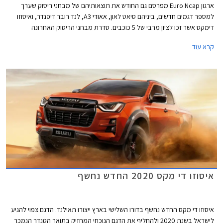
ארגון Euro Ncap מפרסם גם החודש את תוצאותיהם של מבחני ריסוק שערך
למספר דגמים חדשים, ביניהם סיאט לאון, אאודי A3, לנד רובר דיפנדר, ואיסוזו
דימקס אשר זכו לציון מרבי של 5 כוכבים. סדרת מבחני הריסוק האחרונה
מצביעה בבירור על מגמת השתפרות כוללת בתעשיית הרכב, לצד החמרת
קרא עוד
דרישות הבטיחות העומדות בפני היצרנים.
איסוזו די מקס 2020 החדש נחשף
איסוזו די מקס החדש נחשף בדורו השלישי בארץ ייצורו תאילנד. הדגם צפוי להגיע
לישראל בשנת 2020 ולהחליף את הדגם הנוכחי המחזיק בתואר הטנדר הנמכר