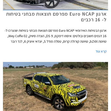
ארגון Euro NCAP מפרסם תוצאות מבחני בטיחות
ל- 16 רכבים
ארגון הבטיחות האירופאי Euro NCAP מפרסם תוצאות מבחני בטיחות שנערכו ל-
16 דגמים חשובים ובולטים: איסוזו דימקס, DS 9, הונדה סיוויק, Wey Coffe 02,
טויוטה bZ4X, טויוטה קורולה קרוס, טסלה מודל S, יונדאי איוניק 6, לנד רובר
ריינג' רובר, לנד רובר ריינג' רובר ספורט, ניסאן אקס טרייל, ניסאן אריה, סובארו
קרא עוד
סולטרה, סמארט #1, ניו ET7, ורנו אוסטרל. למעט DS 9 כל הדגמים זכו לציון
מרבי של 5 כוכבים מתוך 5.