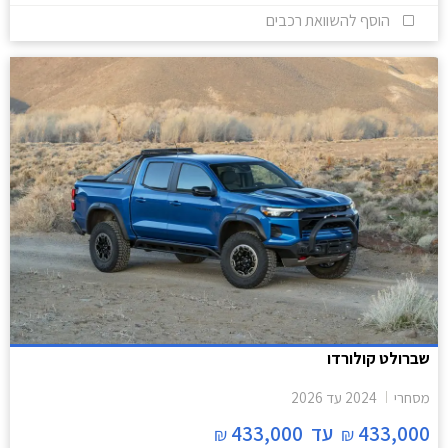
הוסף להשוואת רכבים
שברולט קולורדו
מסחרי
2024
עד
2026
433,000
עד
433,000
₪
₪