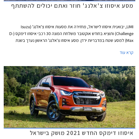
מסע איסוזו צ'אלנג' חוזר ואתם יכולים להשתתף
UMI, יבואנית איסוזו לישראל, מחזירה את מסעות איסוזו צ'אלנג' (Isuzu
Challenge) ותוציא בחודש אוקטובר משלחת המונה 30 רכבי איסוזו דימקס (D-
Max) למסע שטח במדבריות ירדן. מסע איסוזו צ'אלנג' הראשון נערך בשנת
1998 בנמיביה ולאחר מכן יצאו מסעות דומים לאוסטרליה, לסין, לפטגוניה,
קרא עוד
להימילאיה, לוייאטנם וללאוס, בכולם נעשה שימוש ברכבי איסוזו מדגמי העבר
ביניהם איסוזו טרופר ואיסוזו רודיאו צבועים בשחור וצהוב בדוגמת זברה.
איסוזו דימקס החדש 2021 מושק בישראל