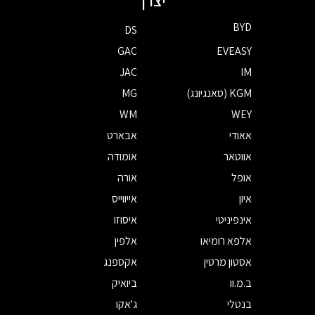
יצרן
BYD
DS
GAC
EVEASY
JAC
IM
KGM (סאנגיונג)
MG
WM
WEY
אאודי
אבארט
אווטאר
אומודה
אופל
אורה
איון
אייווייס
אינפיניטי
איסוזו
אלפא רומיאו
אלפין
אסטון מרטין
אקספנג
ב.מ.וו
ביואיק
בנטלי
ג'אקו