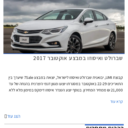
שברולט ואיסוזו במבצע אוקטובר 2017
קבוצת UMI, יבואנית שברולט ואיסוזו לישראל, יוצאת במבצע 7Sale שיערך בין
התאריכים 22-29 באוקטובר במסגרתו יוצעו מגוון דגמי היצרנית בהנחה של עד
21,000 ₪ ממחיר המחירון. בנוסף יוצע הטנדר איסוזו דימקס במימון מלא ללא
ריבית.
קרא עוד
הצג עוד