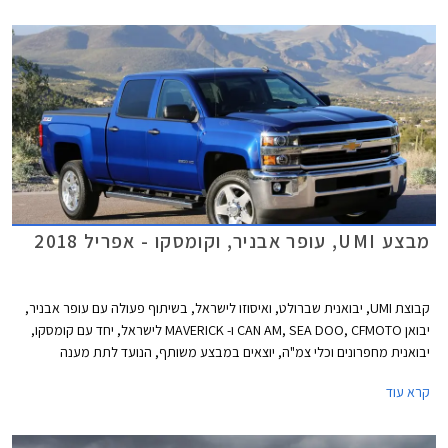
מבצע UMI, עופר אבניר, וקומסקו - אפריל 2018
קבוצת UMI, יבואנית שברולט, ואיסוזו לישראל, בשיתוף פעולה עם עופר אבניר,
יבואן CAN AM, SEA DOO, CFMOTO ו- MAVERICK לישראל, יחד עם קומסקו,
יבואנית מחפרונים וכלי צמ"ה, יוצאים במבצע משותף, הנועד לתת מענה
לרוכשים בכל תחומי הפנאי תחת קורת גג אחת. המבצע יערך בין 26.04.2018
קרא עוד
בשעה 14:00 ל- 27.04.2018 בשעה 14:00 בבית UMI בלוד. במסגרת המבצע
יהנו הרוכשים מהנחות, חבילות תחזוקה, חבילות אבזור, ואפשרויות מימון.