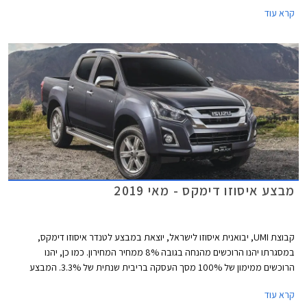
בהזמנת אביזרים בהתקנה מקומית, וממסלול מימון של עד 100% משווי הרכב
קרא עוד
או עד 150,000 ₪ לתקופה של עד 5 שנים בריבית פריים מינוס 0.4% ללקוחות
בנק אוצר החייל.
מבצע איסוזו דימקס - מאי 2019
קבוצת UMI, יבואנית איסוזו לישראל, יוצאת במבצע לטנדר איסוזו דימקס,
במסגרתו יהנו הרוכשים מהנחה בגובה 8% ממחיר המחירון. כמו כן, יהנו
הרוכשים ממימון של 100% מסך העסקה בריבית שנתית של 3.3%. המבצע
תקף עד ליום 31.5.2019 בכל סוכנויות UMI ברחבי ישראל.
קרא עוד