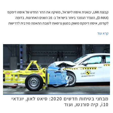
קבוצת UMI, יבואנית איסוזו לישראל, משיקה את הדור החדש של איסוזו דימקס
(D-MAX), הטנדר הנמכר ביותר בישראל ב- 16 השנים האחרונות. בדומה
לקודמו, איסוזו דימקס משווק במגוון גרסאות לטובת התאמה מירבית לדרישות
הצרכנים ומוצע בארבע רמות אבזור, מרכב קבינה יחידה או קבינה כפולה, גיר
קרא עוד
ידני או אוטומטי, והנעה אחורית או כפולה 4x4.
מבחני בטיחות חדשים 2020: סיאט לאון, יונדאי
i10, קיה סורנטו, ועוד