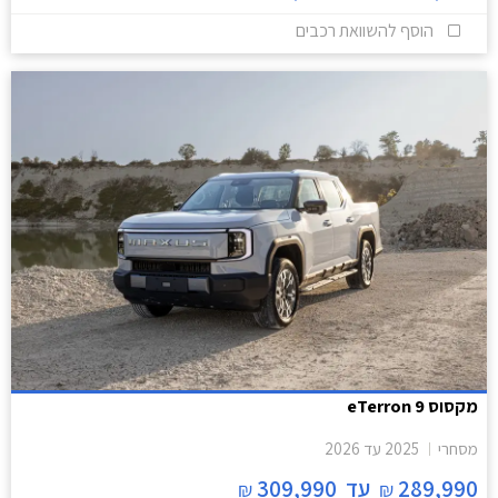
הוסף להשוואת רכבים
מקסוס eTerron 9
מסחרי
2025
עד
2026
289,990
עד
309,990
₪
₪