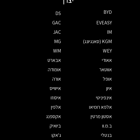
יצרן
BYD
DS
GAC
EVEASY
JAC
IM
KGM (סאנגיונג)
MG
WM
WEY
אאודי
אבארט
אווטאר
אומודה
אופל
אורה
איון
אייווייס
אינפיניטי
איסוזו
אלפא רומיאו
אלפין
אסטון מרטין
אקספנג
ב.מ.וו
ביואיק
בנטלי
ג'אקו