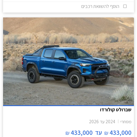
הוסף להשוואת רכבים
שברולט קולורדו
מסחרי
2024
עד
2026
433,000
עד
433,000
₪
₪