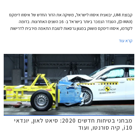
קבוצת UMI, יבואנית איסוזו לישראל, משיקה את הדור החדש של איסוזו דימקס
(D-MAX), הטנדר הנמכר ביותר בישראל ב- 16 השנים האחרונות. בדומה
לקודמו, איסוזו דימקס משווק במגוון גרסאות לטובת התאמה מירבית לדרישות
הצרכנים ומוצע בארבע רמות אבזור, מרכב קבינה יחידה או קבינה כפולה, גיר
קרא עוד
ידני או אוטומטי, והנעה אחורית או כפולה 4x4.
מבחני בטיחות חדשים 2020: סיאט לאון, יונדאי
i10, קיה סורנטו, ועוד