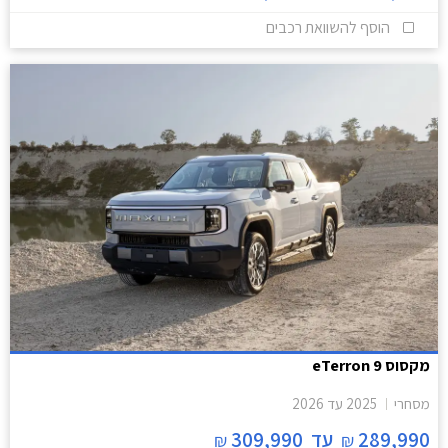
הוסף להשוואת רכבים
מקסוס eTerron 9
מסחרי
2025
עד
2026
289,990
עד
309,990
₪
₪