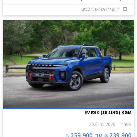
הוסף להשוואת רכבים
KGM (סאנגיונג) מוסו EV
מסחרי
2026
עד
2026
239,900
עד
259,900
₪
₪