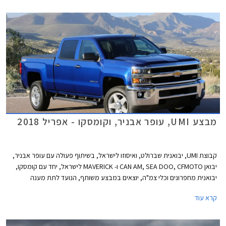
מבצע UMI, עופר אבניר, וקומסקו - אפריל 2018
קבוצת UMI, יבואנית שברולט, ואיסוזו לישראל, בשיתוף פעולה עם עופר אבניר,
יבואן CAN AM, SEA DOO, CFMOTO ו- MAVERICK לישראל, יחד עם קומסקו,
יבואנית מחפרונים וכלי צמ"ה, יוצאים במבצע משותף, הנועד לתת מענה
לרוכשים בכל תחומי הפנאי תחת קורת גג אחת. המבצע יערך בין 26.04.2018
קרא עוד
בשעה 14:00 ל- 27.04.2018 בשעה 14:00 בבית UMI בלוד. במסגרת המבצע
יהנו הרוכשים מהנחות, חבילות תחזוקה, חבילות אבזור, ואפשרויות מימון.