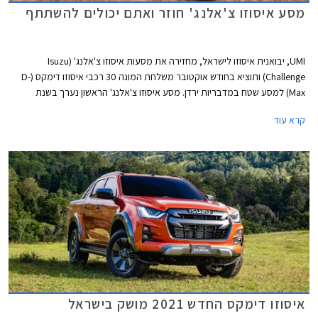
מסע איסוזו צ'אלנג' חוזר ואתם יכולים להשתתף
UMI, יבואנית איסוזו לישראל, מחזירה את מסעות איסוזו צ'אלנג' (Isuzu
Challenge) ותוציא בחודש אוקטובר משלחת המונה 30 רכבי איסוזו דימקס (D-
Max) למסע שטח במדבריות ירדן. מסע איסוזו צ'אלנג' הראשון נערך בשנת
1998 בנמיביה ולאחר מכן יצאו מסעות דומים לאוסטרליה, לסין, לפטגוניה,
קרא עוד
להימילאיה, לוייאטנם וללאוס, בכולם נעשה שימוש ברכבי איסוזו מדגמי העבר
ביניהם איסוזו טרופר ואיסוזו רודיאו צבועים בשחור וצהוב בדוגמת זברה.
איסוזו דימקס החדש 2021 מושק בישראל