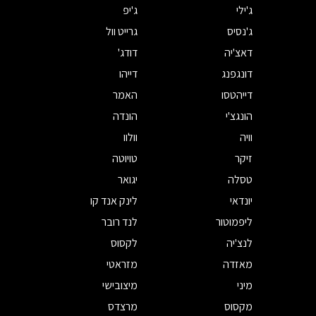
ג'ילי
ג'יפ
ג'נסיס
גרייט וול
דאצ'יה
דודג'
דונגפנג
דייהו
דייהטסו
האמר
הונגצ'י
הונדה
וויה
וולוו
זיקר
טויוטה
טסלה
יגואר
יונדאי
לינק אנד קו
ליפמוטור
לנד רובר
לנצ'יה
לקסוס
מאזדה
מזראטי
מיני
מיצובישי
מקסוס
מרצדס