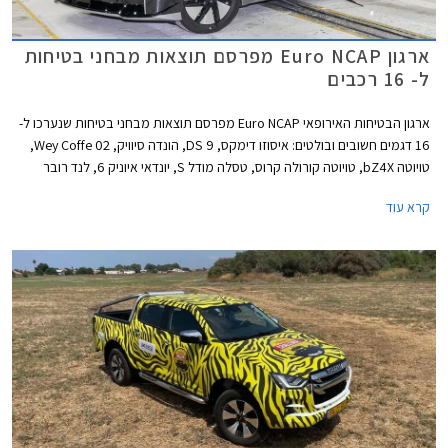
ארגון Euro NCAP מפרסם תוצאות מבחני בטיחות
ל- 16 רכבים
ארגון הבטיחות האירופאי Euro NCAP מפרסם תוצאות מבחני בטיחות שנערכו ל-
16 דגמים חשובים ובולטים: איסוזו דימקס, DS 9, הונדה סיוויק, Wey Coffe 02,
טויוטה bZ4X, טויוטה קורולה קרוס, טסלה מודל S, יונדאי איוניק 6, לנד רובר
ריינג' רובר, לנד רובר ריינג' רובר ספורט, ניסאן אקס טרייל, ניסאן אריה, סובארו
קרא עוד
סולטרה, סמארט #1, ניו ET7, ורנו אוסטרל. למעט DS 9 כל הדגמים זכו לציון
מרבי של 5 כוכבים מתוך 5.