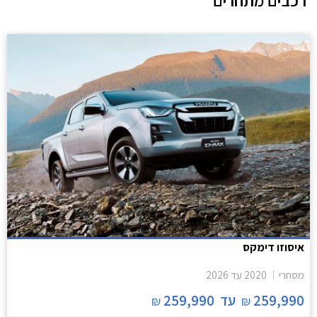
רכבים מתחרים
איסוזו דימקס
מסחרי
2020
עד
2026
259,990
עד
259,990
₪
₪