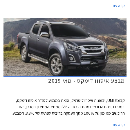
בהזמנת אביזרים בהתקנה מקומית, וממסלול מימון של עד 100% משווי הרכב
קרא עוד
או עד 150,000 ₪ לתקופה של עד 5 שנים בריבית פריים מינוס 0.4% ללקוחות
בנק אוצר החייל.
מבצע איסוזו דימקס - מאי 2019
קבוצת UMI, יבואנית איסוזו לישראל, יוצאת במבצע לטנדר איסוזו דימקס,
במסגרתו יהנו הרוכשים מהנחה בגובה 8% ממחיר המחירון. כמו כן, יהנו
הרוכשים ממימון של 100% מסך העסקה בריבית שנתית של 3.3%. המבצע
תקף עד ליום 31.5.2019 בכל סוכנויות UMI ברחבי ישראל.
קרא עוד