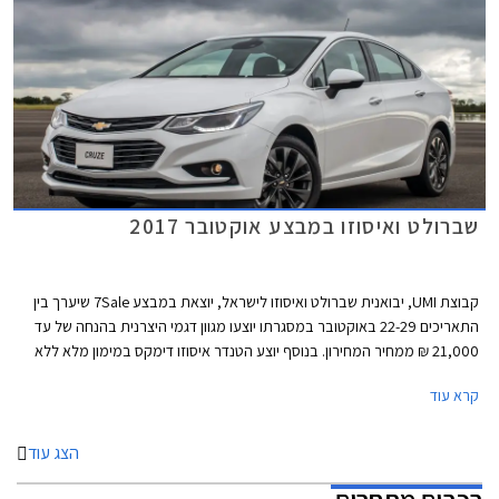
שברולט ואיסוזו במבצע אוקטובר 2017
קבוצת UMI, יבואנית שברולט ואיסוזו לישראל, יוצאת במבצע 7Sale שיערך בין
התאריכים 22-29 באוקטובר במסגרתו יוצעו מגוון דגמי היצרנית בהנחה של עד
21,000 ₪ ממחיר המחירון. בנוסף יוצע הטנדר איסוזו דימקס במימון מלא ללא
ריבית.
קרא עוד
הצג עוד