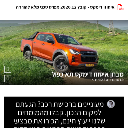
איסוזו דימקס - קובץ 2020.12 מפרט טכני מלא להורדה
מבחן
איסוזו דימקס תא כפול
1.9 טורבו דיזל 4x2 S ידני
מעוניינים ברכישת רכב? הגעתם
למקום הנכון. קבלו מהמומחים
שלנו ייעוץ חינם, הכירו את מבצעי