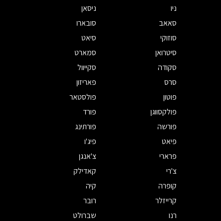
ניו
ניסאן
סאאב
סובארו
סוזוקי
סיאט
סיטרואן
סמארט
סקודה
סקייוול
סרס
פאריזון
פוטון
פולסטאר
פולקסווגן
פורד
פורשה
פורתינג
פיאט
פיג'ו
פרארי
צ'אנגן
צ'רי
קאדילק
קופרה
קיה
קרייזלר
רובר
רנו
שברולט