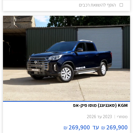
הוסף להשוואת רכבים
KGM (סאנגיונג) מוסו פיק-אפ
מסחרי
2023
עד
2026
269,900
עד
269,900
₪
₪