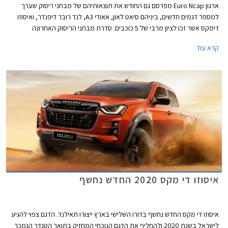
ארגון Euro Ncap מפרסם גם החודש את תוצאותיהם של מבחני ריסוק שערך
למספר דגמים חדשים, ביניהם סיאט לאון, אאודי A3, לנד רובר דיפנדר, ואיסוזו
דימקס אשר זכו לציון מרבי של 5 כוכבים. סדרת מבחני הריסוק האחרונה
מצביעה בבירור על מגמת השתפרות כוללת בתעשיית הרכב, לצד החמרת
קרא עוד
דרישות הבטיחות העומדות בפני היצרנים.
איסוזו די מקס 2020 החדש נחשף
איסוזו די מקס החדש נחשף בדורו השלישי בארץ ייצורו תאילנד. הדגם צפוי להגיע
לישראל בשנת 2020 ולהחליף את הדגם הנוכחי המחזיק בתואר הטנדר הנמכר