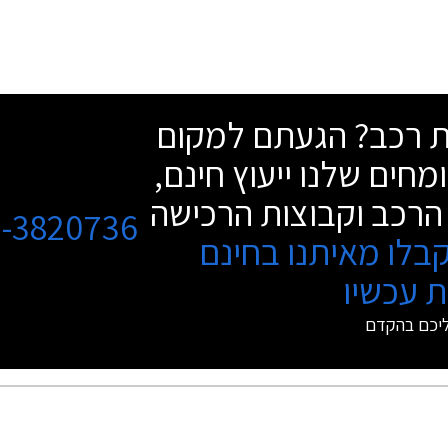
שת רכב? הגעתם למקום
מחים שלנו ייעוץ חינם,
הרכב וקבוצות הרכישה
3-3820736
בלו מאיתנו בחינם
 עכשיו
ליכם בהקדם