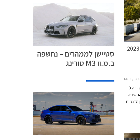
ים בקוטר
דרה 3 המעודכנת
 ומגלמים התייקרות
משמעותית ביחס לדגם היוצא בסך 30,000 ₪
סטיישן לממהרים – נחשפה
ב.מ.וו M3 טורינג
2019-20ב.מ.וו סדרה 3 2022-2026
אתמול חשפנו תמונות ראשונות של ב.מ.וו סדרה 3
ה החשיפה
רה 3 נמנית בין הדגמים
ב
הבווארית, והדור השביעי שהושק בשלהי שנת 2018
י הדגם,