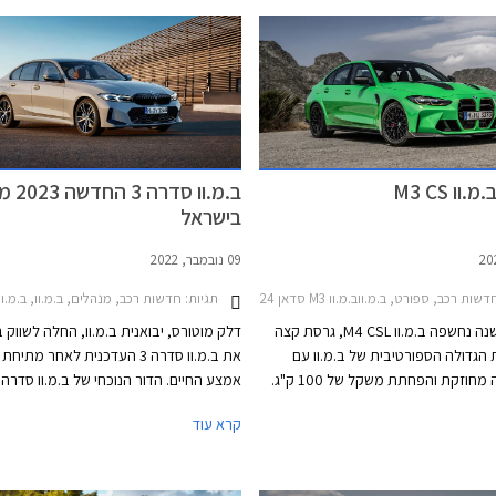
ו M3 CS
ב.מ.וו ס
בישראל
09 נובמבר, 2022
דשות רכב, ספורט, ב.מ.ווב.מ.וו M3 סדאן 2021-2024
תגיות:
חדשות רכב, מנהלים, ב.מ.וו, ב.מ.וו סדרה 3 סדאן 2019-2022, ב.מ.וו סדרה 3 026
לפני כחצי שנה נחשפה ב.מ.וו M4 CSL, גרסת קצה
דלק מוטורס, יבואנית ב.מ.וו, החלה לשווק 
גדולה הספורטיבית של ב.מ.וו עם
את ב.מ.וו סדרה 3 העדכנית לאחר מת
יחידת הנעה מחוזקת והפחתת משקל של 100 ק"ג.
ראשי התיבות CSL מייצגים Competition, Sport,
בשנת 2018 ומתיחת הפנים נחשפה לפני
קרא עוד
Lightweight (תחרות, ספורט, ומשקל קל). אותה
העיצוב החיצוני של ב.מ.וו
 חלק מחגיגות היובל של חטיבת הספורט
המייצרות מראה מודרני וספורטיבי יותר. ל
M של ב.מ.וו ויוצרה ב- 1,000 עותקים בלבד. לא
הכניסה כל הדגמים ישווקו בישראל עם חביל