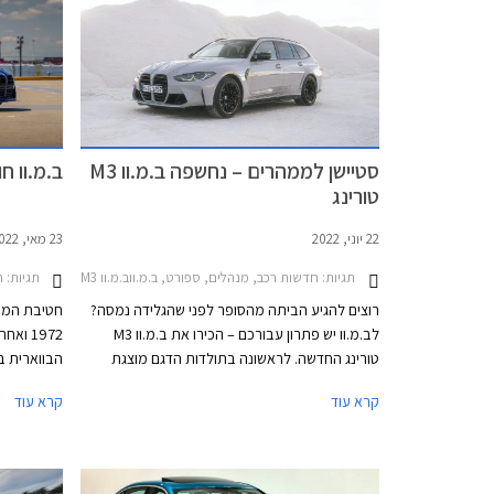
מדובר גם בחיסול מלאי לקראת השקת הדור הבא
אשר צפוי להחליף את הדור הנוכחי הוותיק.
CS היא ה
עותקים היא
להניח שגם כ
דלק מוטורס 
3 CS
2023.
סטיישן לממהרים – נחשפה ב.מ.וו M3
ב.מ.וו חוגגת 50 שנ
טורינג
22 יוני, 2022
23 מאי, 2022
תגיות:
חדשות רכב, מנהלים, ספורט, ב.מ.ווב.מ.וו M3 סדאן 2021-2024
תגיות:
חד
רוצים להגיע הביתה מהסופר לפני שהגלידה נמסה?
לב.מ.וו יש פתרון עבורכם – הכירו את ב.מ.וו M3
1972 ו
טורינג החדשה. לראשונה בתולדות הדגם מוצגת
הבווארית ב
ב.מ.וו M3 גם במרכב סטיישן שימושי לצד גרסת
קרא עוד
קרא עוד
הסדאן המוכרת וגרסאות הקופה והקבריולט
הממותגות בשנים האחרונות כב.מ.וו M4. המתחרות
האמינו יותר בתצורת הסטיישן עד כדי כך שאאודי
וב.מ.וו M4.
מציעה את RS4 בתצורת אוונט (סטיישן) בלבד.