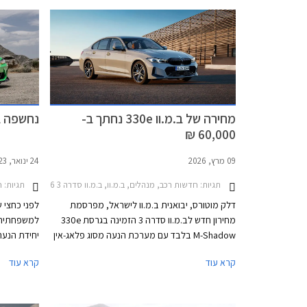
מחירה של ב.מ.וו 330e נחתך ב-
נחשפה ב.מ.ו
60,000 ₪
09 מרץ, 2026
24 ינואר, 2023
תגיות:
חדשות רכב, מנהלים, ב.מ.וו, ב.מ.וו סדרה 3 2022-2026מחירון רכב
תגיות:
ח
דלק מוטורס, יבואנית ב.מ.וו לישראל, מפרסמת
מחירון חדש לב.מ.וו סדרה 3 הזמינה בגרסת 330e
למשפחתית ה
M-Shadow בלבד עם מערכת הנעה מסוג פלאג-אין
הייבריד. מחירה החדש עומד על 369,900 ₪ ומגלם
קרא עוד
קרא עוד
הוזלה משמעותית של 60,000 ₪ מהמחיר הקודם
שעמד על 429,900 ₪ והרחיק את הרוכשים. כמו כן,
גרסה הייתה
המלאי מוגבל ועומד על 50 רכבים בלבד כך שאולי