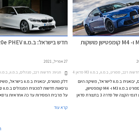
ב.מ.וו M3 ו- M4 קומפטישן מושקות
חדש בישראל: ב.מ.וו 320e PHEV
27 אפריל, 2021
שות רכב, ספורט, ב.מ.וו, ב.מ.וו M3 סדאן 2021-2024ב.מ.וו M4 קופה 2021-2024
תגיות:
חדשות רכב, מנהלים, ב.מ.וו, ב.מ.וו סדרה 3 סדאן 019-2022
 יבואנית ב.מ.וו לישראל, משיקה היום
דלק מוטורס, יבואנית ב.מ.וו בישראל, משי
את דגמי הספורט ב.מ.וו M3 ו- M4 קומפטישן,
המהוות את דגמי הקצה של סדרה 3 בתצורת סדאן
רה 4 בתצורת קופה. גרסאות הביצועים חמושות
ההיברידיות הנטענות שמעניקות תמורה טו
קרא עוד
במנוע טורבו בנזין 6 צילינדרים טורי בנפח 3.0
למחיר בזכות הנחות מיסוי משמעותיות. כע
ליטרים עם הספק מרבי של 510 כ"ס ומומנט מרבי
מרחיבה ב.מ.וו את מבחר הגרסאות ההיברי
של 66.3 קג"מ. המנוע משודך לתיבת 8 הילוכים
הנטענות עם גרסת כניסה חדשה ומוזלת - ב.
ה
ם יחסי העברה ראשונים מקוצרים,
320e.
ת אלקטרונית לטובת גז ביניים בעת