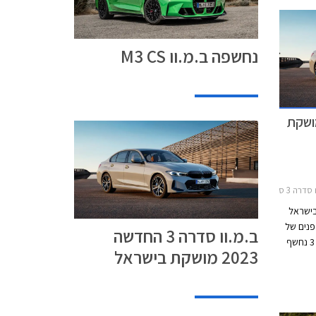
נחשפה ב.מ.וו M3 CS
דרה 3 החדשה 2023 מושקת
2022-2מחירון רכב
בישראל
יחת פנים של
ב.מ.וו סדרה 3 החדשה
אמצע החיים. הדור הנוכחי של ב.מ.וו סדרה 3 נחשף
2023 מושקת בישראל
 כחצי שנה.
 סדרה 3 זכה לנגיעות קלות
מעט גרסת
ות אבזור