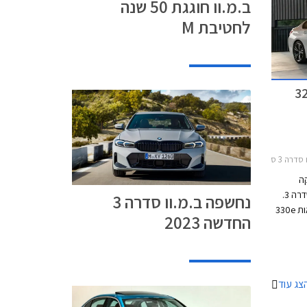
ב.מ.וו חוגגת 50 שנה
לחטיבת M
2מחירון רכב
קה
גרסאות חדשות למכונית המנהלים ב.מ.וו סדרה 3.
נחשפה ב.מ.וו סדרה 3
על מרבית המסירות עד כה אחראיות גרסאות 330e
החדשה 2023
בה
ת
דיות
מ.וו
צג עוד