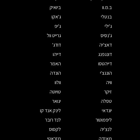
ב.מ.וו
ביואיק
בנטלי
ג'אקו
ג'ילי
ג'יפ
ג'נסיס
גרייט וול
דאצ'יה
דודג'
דונגפנג
דייהו
דייהטסו
האמר
הונגצ'י
הונדה
וויה
וולוו
זיקר
טויוטה
טסלה
יגואר
יונדאי
לינק אנד קו
ליפמוטור
לנד רובר
לנצ'יה
לקסוס
מאזדה
מזראטי