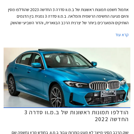
אתמול חשפנו תמונות ראשונות של ב.מ.וו סדרה 3 החדשה 2023 שהודלפו מסין
והיום מגיעה החשיפה הרשמית והמלאה. ב.מ.וו סדרה 3 נמנית בין הדגמים
הוותיקים והמוערכים ביותר של יצרנית הרכב הבווארית, והדור השביעי שהושק
בשלהי שנת 2018 זוכה כעת למתיחת פנים של אמצע מחזור חיי הדגם,
קרא עוד
שתאפשר לו להמשיך להתמודד בכבוד עם המתחרות בסגמנט התחרותי.
הודלפו תמונות ראשונות של ב.מ.וו סדרה 3
החדשה 2022
שוק הרכב הסיני מייצר לא מעט כותרות עבור ב.מ.וו. בחודש מרץ נחשפה שם