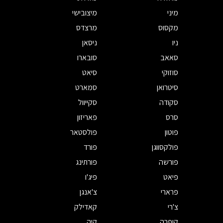
מיני
מיצובישי
מקסוס
מרצדס
ניו
ניסאן
סאאב
סובארו
סוזוקי
סיאט
סיטרואן
סמארט
סקודה
סקייוול
סרס
פאריזון
פוטון
פולסטאר
פולקסווגן
פורד
פורשה
פורתינג
פיאט
פיג'ו
פרארי
צ'אנגן
צ'רי
קאדילק
קופרה
קיה