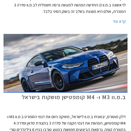
לראשונה ב.מ.וו i3 החדשה המהווה למעשה גרסה חשמלית לב.מ.וו סדרה 3
המוכרת, אולם היא מוצעת בשלב זה בשוק הסיני בלבד.
קרא עוד
ב.מ.וו M3 ו- M4 קומפטישן מושקות בישראל
דלק מוטורס, יבואנית ב.מ.וו לישראל, משיקה היום את דגמי הספורט ב.מ.וו M3 ו-
M4 קומפטישן, המהוות את דגמי הקצה של סדרה 3 בתצורת סדאן וסדרה 4
בתצורת קופה. גרסאות הביצועים חמושות במנוע טורבו בנזין 6 צילינדרים טורי