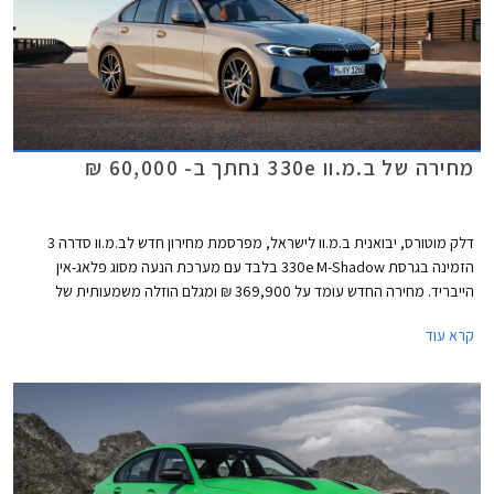
מחירה של ב.מ.וו 330e נחתך ב- 60,000 ₪
דלק מוטורס, יבואנית ב.מ.וו לישראל, מפרסמת מחירון חדש לב.מ.וו סדרה 3
הזמינה בגרסת 330e M-Shadow בלבד עם מערכת הנעה מסוג פלאג-אין
הייבריד. מחירה החדש עומד על 369,900 ₪ ומגלם הוזלה משמעותית של
60,000 ₪ מהמחיר הקודם שעמד על 429,900 ₪ והרחיק את הרוכשים. כמו כן,
קרא עוד
המלאי מוגבל ועומד על 50 רכבים בלבד כך שאולי מדובר גם בחיסול מלאי
לקראת השקת הדור הבא אשר צפוי להחליף את הדור הנוכחי הוותיק.