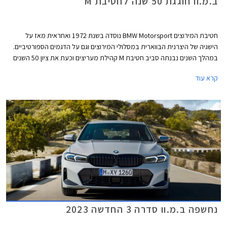
ב.מ.וו חוגגת 50 שנה לחטיבת M
חטיבת המירוצים BMW Motorsport נוסדה בשנת 1972 ואחראית מאז על
הישגיה של היצרנית הבווארית במסלולי המירוצים וגם על הדגמים הספורטיביים.
במהלך השנים נבנתה סביב חטיבת M קהילת מעריצים וכעת את ציון 50 השנים
להיווסדה חוגגת החטיבה עם מהדורה מיוחדת לדגמי ב.מ.וו M3 וב.מ.וו M4.
קרא עוד
נחשפה ב.מ.וו סדרה 3 החדשה 2023