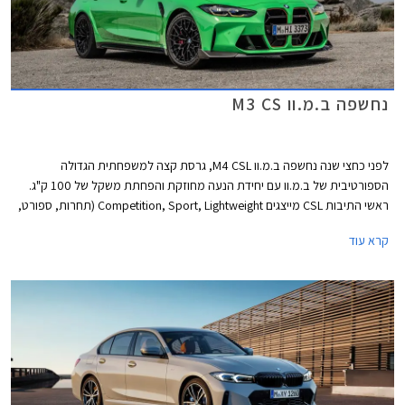
נחשפה ב.מ.וו M3 CS
לפני כחצי שנה נחשפה ב.מ.וו M4 CSL, גרסת קצה למשפחתית הגדולה
הספורטיבית של ב.מ.וו עם יחידת הנעה מחוזקת והפחתת משקל של 100 ק"ג.
ראשי התיבות CSL מייצגים Competition, Sport, Lightweight (תחרות, ספורט,
ומשקל קל). אותה גרסה הייתה חלק מחגיגות היובל של חטיבת הספורט M של
קרא עוד
ב.מ.וו ויוצרה ב- 1,000 עותקים בלבד. לא הספקתם להניח את ידכם על אחת?
יתכן שב.מ.וו M3 CS היא התשובה עבורכם. ב.מ.וו לא פרסמה כמה עותקים היא
מתכוונת לייצר מגרסה זו אך סביר להניח שגם כאן הייצור מוגבל לכמה אלפי
מכוניות. דלק מוטורס יבואנית ב.מ.וו לישאל מסרה כי ב.מ.וו M3 CS צפויה להגיע
לישראל ברבעון השלישי לשנת 2023.