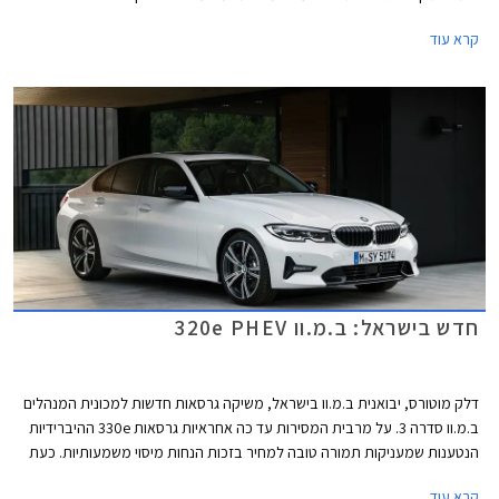
בנפח 3.0 ליטרים עם הספק מרבי של 510 כ"ס ומומנט מרבי של 66.3 קג"מ.
קרא עוד
המנוע משודך לתיבת 8 הילוכים אוטומטית עם יחסי העברה ראשונים מקוצרים,
פתיחת מצערת אלקטרונית לטובת גז ביניים בעת העברת הילוכים, ופונקציית
בקרת שיגור המאפשרת תאוצה מעמידה למאה קמ"ש תוך 3.9 שניות, למאתיים
קמ"ש תוך 12.5 שניות, ולמהירות מרבית מוגבלת אלקטרונית עד 250 קמ"ש.
חדש בישראל: ב.מ.וו 320e PHEV
דלק מוטורס, יבואנית ב.מ.וו בישראל, משיקה גרסאות חדשות למכונית המנהלים
ב.מ.וו סדרה 3. על מרבית המסירות עד כה אחראיות גרסאות 330e ההיברידיות
הנטענות שמעניקות תמורה טובה למחיר בזכות הנחות מיסוי משמעותיות. כעת
מרחיבה ב.מ.וו את מבחר הגרסאות ההיברידיות הנטענות עם גרסת כניסה חדשה
קרא עוד