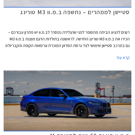
סטיישן לממהרים – נחשפה ב.מ.וו M3 טורינג
רוצים להגיע הביתה מהסופר לפני שהגלידה נמסה? לב.מ.וו יש פתרון עבורכם –
הכירו את ב.מ.וו M3 טורינג החדשה. לראשונה בתולדות הדגם מוצגת ב.מ.וו M3
גם במרכב סטיישן שימושי לצד גרסת הסדאן המוכרת וגרסאות הקופה והקבריולט
הממותגות בשנים האחרונות כב.מ.וו M4. המתחרות האמינו יותר בתצורת
קרא עוד
הסטיישן עד כדי כך שאאודי מציעה את RS4 בתצורת אוונט (סטיישן) בלבד.