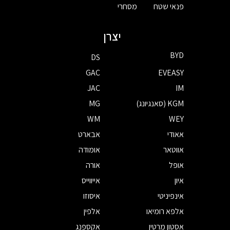
פנאי שטח
מסחרי
יצרן
BYD
DS
GAC
EVEASY
JAC
IM
KGM (סאנגיונג)
MG
WM
WEY
אאודי
אבארט
אווטאר
אומודה
אופל
אורה
איון
אייווייס
אינפיניטי
איסוזו
אלפא רומיאו
אלפין
אסטון מרטין
אקספנג