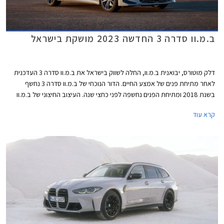
ב.מ.וו סדרה 3 החדשה 2023 מושקת בישראל
דלק מוטורס, יבואנית ב.מ.וו, החלה לשווק בישראל את ב.מ.וו סדרה 3 העדכנית
לאחר מתיחת פנים של אמצע החיים. הדור הנוכחי של ב.מ.וו סדרה 3 נחשף
בשנת 2018 ומתיחת הפנים נחשפה לפני כחצי שנה. העיצוב החיצוני של ב.מ.וו
סדרה 3 זכה לנגיעות קלות המייצרות מראה מודרני וספורטיבי יותר. למעט גרסת
קרא עוד
הכניסה כל הדגמים ישווקו בישראל עם חבילות אבזור M הכוללת פגושים
ספורטיביים וחישוקים קלים בקוטר 18 אינץ'. מחיריה של ב.מ.וו סדרה 3
המעודכנת עומדים על החל מ- 290,000 ₪ ומגלמים התייקרות משמעותית
ביחס לדגם היוצא בסך 30,000 ₪ לגרסת הבנזין ו- 20,000 ₪ לגרסאות
ההיברידיות.