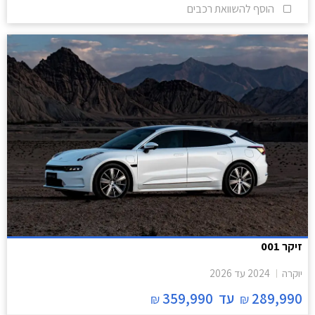
הוסף להשוואת רכבים
זיקר 001
יוקרה
2024
עד
2026
289,990
עד
359,990
₪
₪