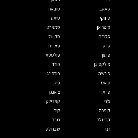
סאאב
סובארו
סוזוקי
סיאט
סיטרואן
סמארט
סקודה
סקייוול
סרס
פאריזון
פוטון
פולסטאר
פולקסווגן
פורד
פורשה
פורתינג
פיאט
פיג'ו
פרארי
צ'אנגן
צ'רי
קאדילק
קופרה
קיה
קרייזלר
רובר
רנו
שברולט