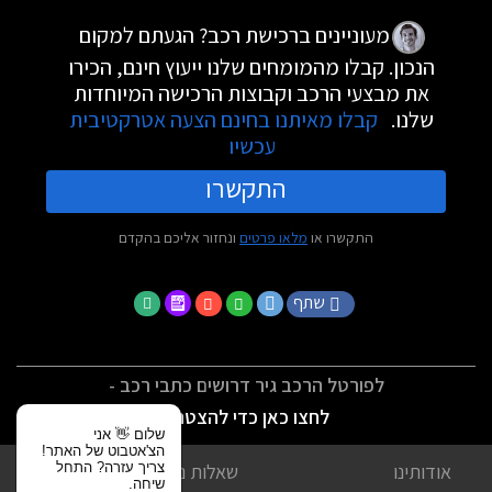
מעוניינים ברכישת רכב? הגעתם למקום
הנכון. קבלו מהמומחים שלנו ייעוץ חינם, הכירו
את מבצעי הרכב וקבוצות הרכישה המיוחדות
שלנו.
קבלו מאיתנו בחינם הצעה אטרקטיבית
עכשיו
התקשרו
התקשרו או
מלאו פרטים
ונחזור אליכם בהקדם
שתף
לפורטל הרכב גיר דרושים כתבי רכב -
לחצו כאן כדי להצטרף
שלום 👋 אני
הצ'אטבוט של האתר!
צריך עזרה? התחל
אודותינו
שאלות נפוצות
שיחה.