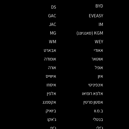
BYD
DS
GAC
EVEASY
JAC
IM
KGM (סאנגיונג)
MG
WM
WEY
אאודי
אבארט
אווטאר
אומודה
אופל
אורה
איון
אייווייס
אינפיניטי
איסוזו
אלפא רומיאו
אלפין
אסטון מרטין
אקספנג
ב.מ.וו
ביואיק
בנטלי
ג'אקו
ג'ילי
ג'יפ