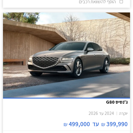
הוסף להשוואת רכבים
ג'נסיס G80
יוקרה
2024
עד
2026
399,990
עד
499,000
₪
₪