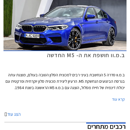
ב.מ.וו חושפת את ה- M5 החדשה
ב.מ.וו סדרה 5 הנחשבת בעיני רבים למכונית הסלון הטובה בעולם, מוצגת עתה
בגרסת הביצועים הנחשקת M5. הרעיון ליצירת מכונית סלון יוקרתית ופרקטית עם
יכולת דינמית של חיית מסלול, הוצגה עם ב.מ.וו M5 הראשונה בשנת 1984.
לראשונה מוצעת ב.מ.וו M5 עם הנעה כפולה xDrive משוכללת שפותחה במיוחד
קרא עוד
עבורה ולה יתרונות רבים בכל הנוגע לאחיזת כביש והעברת הכוח אל האספלט.
ב- M5 מדובר במערכת הנעה בעלת דיפרנציאל מרכזי ודיפרנציאל אחורי מוגבל
החלקה. המערכת מאפשרת לנהג בחירה בין 5 מצבי נהיגה ביניהם מצב הנעה
הצג עוד
אחורית טהורה לחובבי הדריפטים. בקרת היציבות ניתנת לניתוק מלא.
רכבים מתחרים