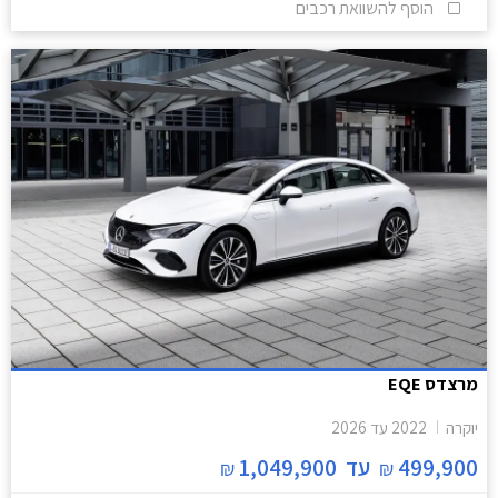
הוסף להשוואת רכבים
מרצדס EQE
יוקרה
2022
עד
2026
499,900
עד
1,049,900
₪
₪