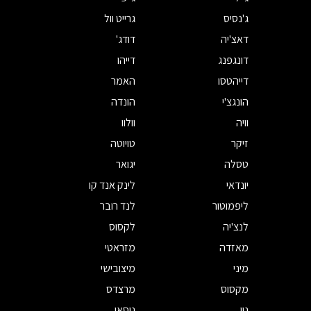
ג'נסיס
גרייט וול
דאצ'יה
דודג'
דונגפנג
דייהו
דייהטסו
האמר
הונגצ'י
הונדה
וויה
וולוו
זיקר
טויוטה
טסלה
יגואר
יונדאי
לינק אנד קו
ליפמוטור
לנד רובר
לנצ'יה
לקסוס
מאזדה
מזראטי
מיני
מיצובישי
מקסוס
מרצדס
ניו
ניסאן