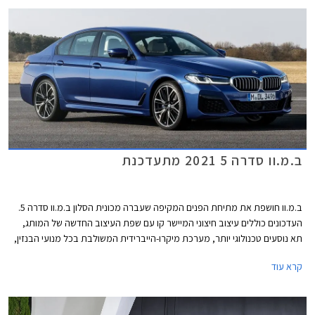
ב.מ.וו סדרה 5 2021 מתעדכנת
ב.מ.וו חושפת את מתיחת הפנים המקיפה שעברה מכונית הסלון ב.מ.וו סדרה 5.
העדכונים כוללים עיצוב חיצוני המיישר קו עם שפת העיצוב החדשה של המותג,
תא נוסעים טכנולוגי יותר, מערכת מיקרו-הייברידית המשולבת בכל מנועי הבנזין,
וגרסת פלאג-אין הייבריד חדשה בהספק 394 כ"ס.
קרא עוד