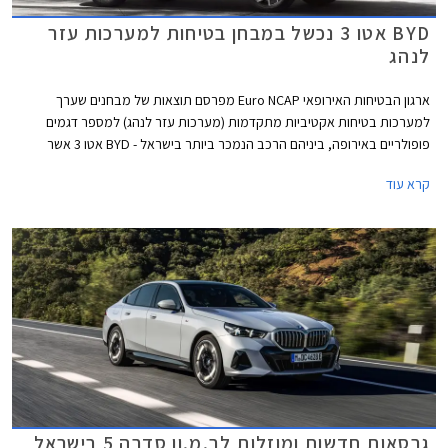
BYD אטו 3 נכשל במבחן בטיחות למערכות עזר
לנהג
ארגון הבטיחות האירופאי Euro NCAP מפרסם תוצאות של מבחנים שערך
למערכות בטיחות אקטיביות מתקדמות (מערכות עזר לנהג) למספר דגמים
פופולריים באירופה, ביניהם הרכב הנמכר ביותר בישראל - BYD אטו 3 אשר
נכשל במבחנים אלו עם ציון של 0 מתוך 4. למעשה מומחי הבטיחות של הארגון
קרא עוד
ממליצים שלא להשתמש במערכות הבטיחות האקטיביות של BYD אטו 3
בכבישים בין-עירוניים.
גרסאות חדשות ומוזלות לב.מ.וו סדרה 5 בישראל