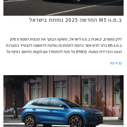
ב.מ.וו M5 החדשה 2025 נוחתת בישראל
דלק מוטורס, יבואנית ב.מ.וו לישראל, משיקה הבוקר את מכונית הספורט סלון
ב.מ.וו M5 בדור חדש אשר בדומה למתחרות נאלצת לראשונה להצטייד במערכת
הנעה היברידית נטענת (PHEV) על מנת להתמודד עם תקנות הזיהום. כפיצוי על
תוספת המשקל הגדולה, מקבלים הספק אדיר של 727 כ"ס וטווח נסיעה חשמלי
קרא עוד
של עד 68 ק"מ. מחירה של ב.מ.וו M5 החדשה 2025 עומד על 1,199,900 ₪.