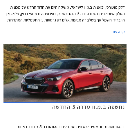
דלק מוטורס, יבואנית ב.מ.וו לישראל, משיקה היום את הדור החדש של מכונית
הסלון הפופולרית ב.מ.וו סדרה 5. הדגם משווק באירופה עם מנועי בנזין, פלאג-אין
הייבריד וחשמל אך בשלב זה מגיעות אלינו רק גרסאות i5 החשמליות המתחרות
בדגמים כגון מרצדס EQE, טסלה מודל S, וג'נסיס G80 החשמליות.
קרא עוד
נחשפה ב.מ.וו סדרה 5 החדשה
ב.מ.וו חושפת דור שמיני למכונית המנהלים ב.מ.וו סדרה 5. מדובר באחת