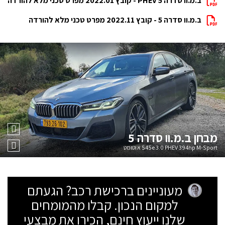
ב.מ.וו סדרה 5 PHEV - קובץ 2022.01 מפרט טכני מלא להורדה
ב.מ.וו סדרה 5 - קובץ 2022.11 מפרט טכני מלא להורדה
מבחן
ב.מ.וו סדרה 5
545e 3.0 PHEV 394hp M-Sport אוטומט
מעוניינים ברכישת רכב? הגעתם
למקום הנכון. קבלו מהמומחים
שלנו ייעוץ חינם, הכירו את מבצעי