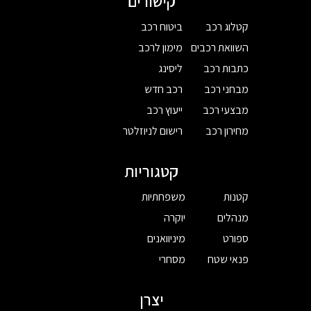
קישורים
קטלוג רכב
ביטוח רכב
השוואת רכבים
מימון לרכב
כתבות רכב
ליסינג
מבחני רכב
רכב חדש
מבצעי רכב
ייעוץ רכב
מחירון רכב
רישום לניוזלטר
קטגוריות
קטנות
משפחתיות
מנהלים
יוקרה
ספורט
מיניוואנים
פנאי שטח
מסחרי
יצרן