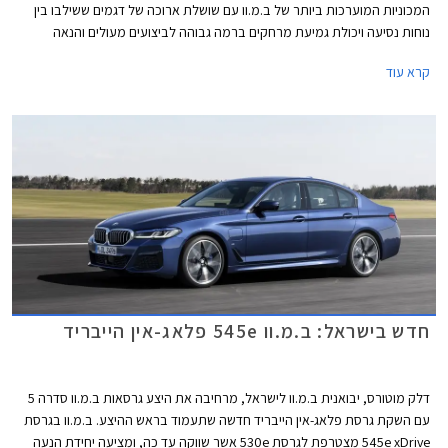
המכוניות המוערכות ביותר של ב.מ.וו עם שושלת ארוכה של דגמים ששילבו בין
נוחות נסיעה ויכולת גמיעת מרחקים ברמה גבוהה לביצועים מעולים והנאה
מנהיגה, במהלך השנה צפויה לחגוג הסדרה 10 מיליון יחידות שירדו מפסי הייצור
קרא עוד
מאז הושק הדור הראשון בשנת 1972. הדור היוצא הביא עמו את בשורת ה- PHEV
אל השושלת, והדור החדש הוא הראשון שיוצע גם עם יחידות הנעה חשמליות.
הדור החדש של ב.מ.וו סדרה 5 נחשף כמעט במקביל למתחרה הנצחית מרצדס
E קלאס אך הוא צפוי להתחרות גם במרצדס EQE החשמלית. לעומת ב.מ.וו
ומרצדס אאודי החליטה לוותר לחלוטין על גרסאות הבנזין וצפויה להציג דור חדש
לאאודי A6 על טהרת ההנעה החשמלית.
חדש בישראל: ב.מ.וו 545e פלאג-אין הייבריד
דלק מוטורס, יבואנית ב.מ.וו לישראל, מרחיבה את היצע גרסאות ב.מ.וו סדרה 5
עם השקת גרסת פלאג-אין הייבריד חדשה שתעמוד בראש ההיצע. ב.מ.וו בגרסת
545e xDrive מצטרפת לגרסת 530e אשר שווקה עד כה, ומציעה יחידת הנעה