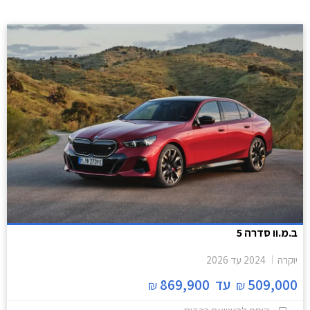
ב.מ.וו סדרה 5
יוקרה
2024
עד
2026
509,000
עד
869,900
₪
₪