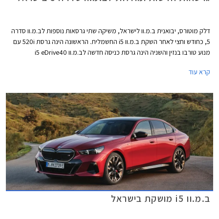
דלק מוטורס, יבואנית ב.מ.וו לישראל, משיקה שתי גרסאות נוספות לב.מ.וו סדרה
5, כחודש וחצי לאחר השקת ב.מ.וו i5 החשמלית. הראשונה הינה גרסת 520i עם
מנוע טורבו בנזין והשניה הינה גרסת כניסה חדשה לב.מ.וו i5 eDrive40
החשמלית הנקראת אלגנט. שתי הגרסאות החדשות מוצעות במחיר נגיש יותר
קרא עוד
ביחס לגרסאות ההשקה ומחירן עומד על החל מ- 469,000 ₪ ו- 579,000 ₪
בהתאמה.
ב.מ.וו i5 מושקת בישראל