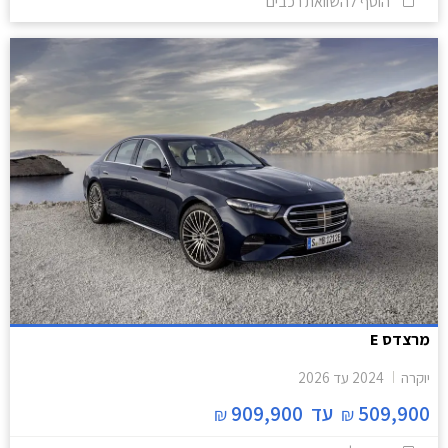
הוסף להשוואת רכבים
מרצדס E
יוקרה
2024
עד
2026
509,900
עד
909,900
₪
₪