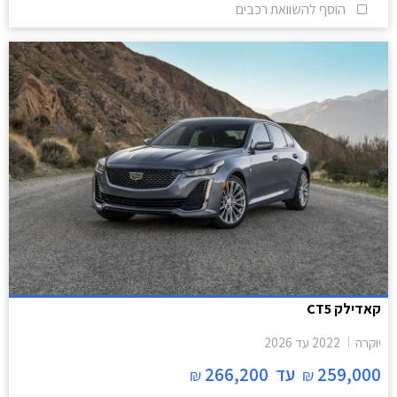
הוסף להשוואת רכבים
קאדילק CT5
יוקרה
2022
עד
2026
259,000
עד
266,200
₪
₪