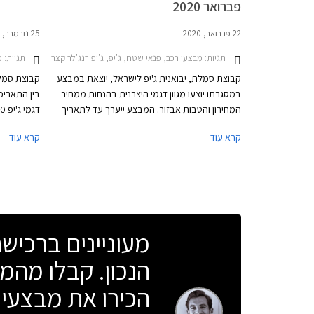
פברואר 2020
22 פברואר, 2020
25 נובמבר, 2019
תגיות:
מבצעי רכב, פנאי שטח, ג'יפ, ג'יפ רנג'לר קצר 2018-2024ג'יפ גרנד צ'ירוקי 2013-2022
תגיות:
מב
קבוצת סמלת, יבואנית ג'יפ לישראל, יוצאת במבצע
קבוצת סמל"
במסגרתו יוצעו מגוון דגמי היצרנית בהנחות ממחיר
המחירון והטבות אבזור. המבצע ייערך עד לתאריך
06.03.2020 בכל אולמות התצוגה של ג'יפ ברחבי
ממחיר המחי
קרא עוד
קרא עוד
הארץ וכולל מלאי מינימלי של 10 יחידות מכל דגם
מימון ללא 
משתתף במבצע.
התצוגה של 
מעוניינים ברכי
הנכון. קבלו מהמו
הכירו את מבצעי 