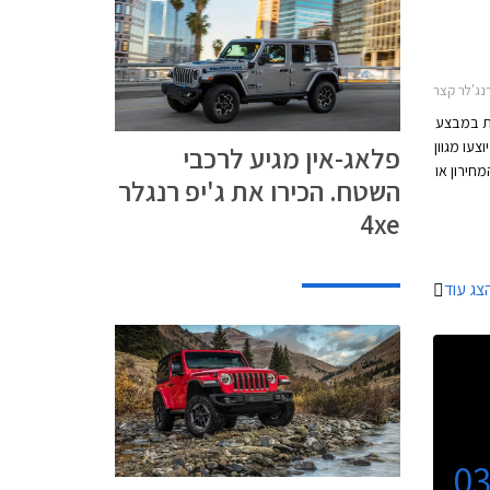
י 2013-2022ג'יפ קומפאס 2017-2022
את במבצע
תו יוצעו מגוון
פלאג-אין מגיע לרכבי
חירון או
השטח. הכירו את ג'יפ רנגלר
רך בכל
4xe
צג עוד
0