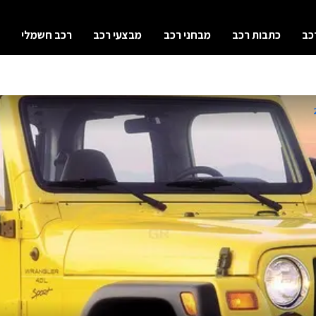
כב
כתבות רכב
מבחני רכב
מבצעי רכב
רכב חשמלי