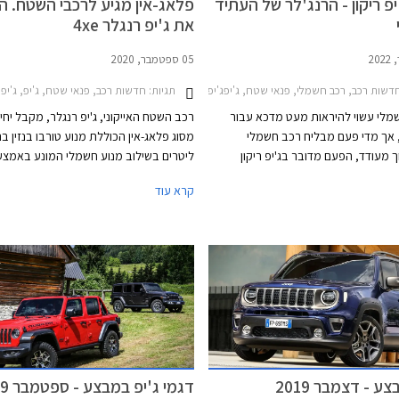
פ ריקון - הרנג'לר של העתיד
פלאג-אין מגיע לרכבי השטח. הכ
את ג'יפ רנגלר 4xe
05 ספטמבר, 2020
דשות רכב, רכב חשמלי, פנאי שטח, ג'יפג'יפ רנג'לר ארוך 2018-2024
תגיות:
חדשות רכב, פנאי שטח, ג'יפ, ג'יפ רנג'לר ארוך 2018-2024ג'יפ
מלי עשוי להיראות מעט מדכא עבור
רכב השטח האייקוני, ג'יפ רנגלר, מקבל יח
 אך מדי פעם מבליח רכב חשמלי
 מעודד, הפעם מדובר בג'יפ ריקון
ליטרים בשילוב מנוע חשמלי המונע באמצע
 חשפה לאחרונה סדרה של רכבי פנאי
קרא עוד
גיעו בשנים הקרובות אל הכבישים,
וואט. ההספק המרבי הכולל של יחידת ההנ
ביניהם ג'יפ אוונג'ר הקטן וג'יפ וואגוניר EV המפואר.
על 375 כ"ס והמומנט המרבי 65 ק
 גם ג'יפ ריקון שנראה כמו היורש של
משודכת לתיבת 8 הילוכים אוטומטית פל
ר הקשוח. בשלב זה שלושת הדגמים
ונספט אך נראים קרובים מאוד לפס
כאשר הסוללה טעונה במלואה.
ע - דצמבר 2019
דגמי ג'יפ במבצע - ספטמבר 2019