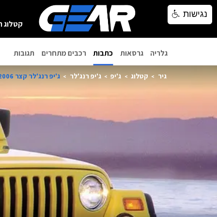
נגישות
נגישות
קטלוג ר
גלריה
גרסאות
כתבות
רכבים מתחרים
תגובות
גיר
קטלוג
ג'יפ
ג'יפ רנג'לר
ג'יפ רנג'לר קצר 2006