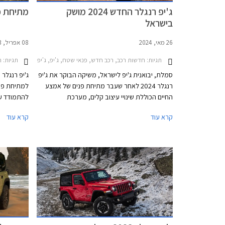
ג'יפ רנגלר החדש 2024 מושק
מתיחת פ
בישראל
26 מאי, 2024
08 אפריל, 2023
תגיות:
חדשות רכב, רכב חדש, פנאי שטח, ג'יפ, ג'יפ רנג'לר ארוך 2018-2024, ג'יפ רנג'לר קצר 2018-2024, ג'יפ רנג'לר ארוך 2024-2026, ג'יפ רנג'לר קצר 2024-2026מחירון רכב
תגיות:
חד
סמלת, יבואנית ג'יפ לישראל, משיקה הבוקר את ג'יפ
רנגלר 2024 לאחר שעבר מתיחת פנים של אמצע
למתיחת פני
החיים הכוללת שינויי עיצוב קלים, מערכת
להתמודד עם
מולטימדיה חדשה, אבזור משופר, וסרן אחורי חדש
רובר דיפנד
קרא עוד
קרא עוד
בגרסת רוביקון. הדגם ישווק עם אחריות מורחבת
למשך 5 שנים על הגיר והמנוע. היצע המנועים נותר
בתולדות הד
ללא שינוי וכך גם המחיר העומד על החל מ-
ושלל גרסאו
379,900 ₪.
סבל ג'יפ ר
מאכזב, נקו
הפנים. ג'י
הבכורה בתע
בימים אלה.