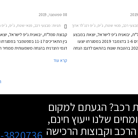
08 ספטמבר, 2019
צעי רכב, פנאי שטח, ג'יפ, ג'יפ רנג'לר ארוך 2018-2024, ג'יפ רנג'לר קצר 2018-2024, ג'יפ גרנד צ'ירוקי 2013-2022, ג'יפ קומפאס 2017-2022ג'יפ רנגייד 2016-2019
תגיות:
מבצעי רכב, פנאי שטח, ג'יפ, ג'יפ רנג'לר קצר 2018-2024, ג'יפ רנג'לר ארוך 2018-2024, ג'יפ גרנד צ'ירוק
ת, יבואנית ג'יפ לישראל, יוצאת במבצע
קבוצת סמל"ת, יבואנית ג'יפ לישראל, יוצ
בין התאריכים 1-6 בדצמבר 2019 במסגרתו יוצעו
בין התאריכים 11-17 בספטמבר במסגר
דגמי ג'יפ 2020 בהטבות שונות בהתאם לדגם: הנחה
דגמי היצרנית בהנחה משמעותית ממחיר המ
רון, עסקת טרייד-אין אטרקטיבית או
בעסקת טרייד-אין אטרקטיבית. המבצע ייע
קרא עוד
ריבית. המבצע ייערך בכל אולמות
אולמות התצוגה של ג'יפ ברחבי הארץ.
ג'יפ ברחבי הארץ.
ה
שת רכב? הגעתם למקום
מחים שלנו ייעוץ חינם,
הרכב וקבוצות הרכישה
3-3820736