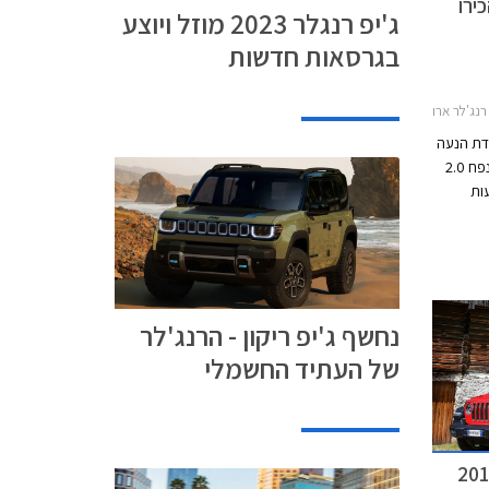
ירו
ג'יפ רנגלר 2023 מוזל ויוצע
בגרסאות חדשות
 רנג'לר קצר 2018-2024
ידת הנעה
מסוג פלאג-אין הכוללת מנוע טורבו בנזין בנפח 2.0
ות
סוללת לתיום-יון בקיבולת 17 קוט"ש ובמתח של 400
עה עומד
ג"מ. יחידה זו
נטרית
ומאפשרת נסיעה על טהרת החשמל לאורך 40 ק"מ
נחשף ג'יפ ריקון - הרנג'לר
של העתיד החשמלי