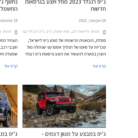
ג'יפ רנגלר 2023 מוזל ויוצע בגרסאות
נחשף ג'י
חדשות
החשמלי
24 אוקטובר, 2022
18 ספטמבר, 2022
תגיות:
חדשות רכב, פנאי שטח, ג'יפ, ג'יפ רנג'לר קצר 2018-2024ג'יפ רנג'לר ארוך 2018-2024
תגיות:
ח
סמלת, היבואנית הרשמית של מותג ג'יפ לישראל,
העתיד החש
מכריזה על סיומו של תהליך אסטרטגי שניהלה מול
חובבי רכב,
היצרן במטרה להעשיר את היצע גרסאות ג'יפ רנגלר
שמעלה חיוך
המוצעות בישראל ולהתאים אותן אל טעמו של הצרכן
החדש. ג'יפ
קרא עוד
קרא עוד
הישראלי. בנוסף עודכן מחירון הדגם המציג הוזלות
חשמליים שי
הנעות בין 4,100 ₪ ל- 19,100 ₪.
אליהם יצטרף
ג'יפ רנג'ל
מוגדרים כק
הייצור.
ג'יפ במבצע על מגוון דגמים -
ג'יפ במבצ