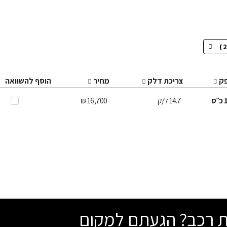
ק
צריכת דלק
מחיר
הוסף להשוואה
כ״ס
14.7
ל/ק
16,700 ₪
שת רכב? הגעתם למקום