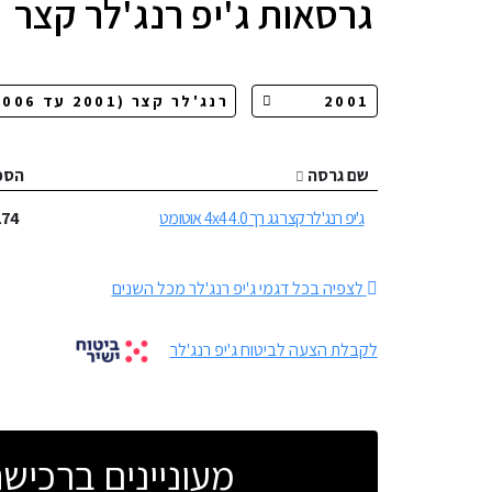
גרסאות
ג'יפ רנג'לר קצר
שם גרסה
הספ
ג'יפ רנג'לר קצר גג רך 4.0 4x4 אוטומט
174
לצפיה בכל דגמי ג'יפ רנג'לר מכל השנים
לקבלת הצעה לביטוח ג'יפ רנג'לר
מעוניינים ברכי