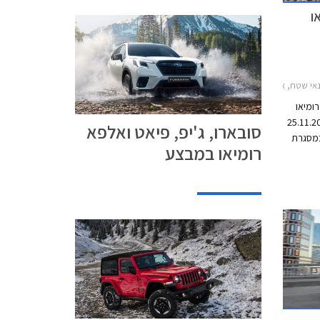
ו
יאו טונאלה 2022-2025, ג'יפ גרנד צ'ירוקי 2013-2022, ג'יפ קומפאס 2022-2025, פיאט 500e 2021-2024, סובארו XV 2017-2023, סובארו אאוטבק 2021-2025, סובארו פורסטר 2022-2024סובארו איבולטיס 2020-2023
רומיאו
מבצע בין התאריכים 25.11.2022-
סובארו, ג'יפ, פיאט ואלפא
 תחת הכותרת סמלת Days. במסגרת
רומיאו במבצע
המבצע מוצעת לרוכשים הלוואה של עד 100,000 ₪
בריבית פריים מינוס 4%, כלומר ריבית של 0.25%
רומיאו
אה של עד 300,000 ₪ בריבית
פריים מינוס 0.5%, כלומר ריבית של 3.75% נכון
להיום. כל מסלולי המימון מוצעים לתקופה של עד 60
ללים עמלת הקמה בסך 1.5% ממחיר
35 ₪, שניהם