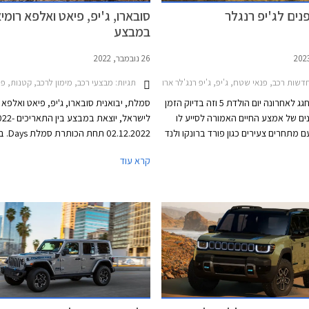
נים לג'יפ רנגלר
סובארו, ג'יפ, פיאט ואלפא רומיא
במבצע
26 נובמבר, 2022
שות רכב, פנאי שטח, ג'יפ, ג'יפ רנג'לר ארוך 2018-2024, ג'יפ רנג'לר קצר 2018-2024, ג'יפ רנג'לר ארוך 2024-2026ג'יפ רנג'לר קצר 2024-2026
תגיות:
מבצעי רכב, מימון לרכב, קטנות, פנאי שטח, אלפא רומיאו, פיאט, ג'יפ, סובארו, ג'יפ רנג'לר קצר 2018-2024, אלפא רומ
ג'יפ רנגלר חגג לאחרונה יום הולדת 5 וזה בדיוק הזמן
סמלת, יבואנית סובארו, ג'יפ, פיאט ואלפא 
ם של אמצע החיים האמורה לסייע לו
לישראל, יוצאת ב
 מתחרים צעירים כגון פורד ברונקו ולנד
02.12.2022
ר. הדור הנוכחי של ג'יפ רנגלר רשם כמה
קרא עוד
ציוני דרך משמעותיים ביניהם גרסת PHEV ראשונה
גם, גרסת הטנדר המוארכת גלדיאטור,
נכון להיום. לחילופין יוכלו רוכשי דגמי אלפא 
ת קרביות עם מנועים חזקים. לצד זאת
וג'יפ לבחור בהלוו
נגלר מרמת בטיחות נמוכה ותא נוסעים
דות שקיבלו התייחסות במסגרת מתיחת
פ רנגלר המעודכן עושה את הופעת
חודשים וכו
רוכות הרכב של ניו יורק המתקיימת
הרכב ודמי משכון ושעבוד בסך 0
בצירוף מע"מ.