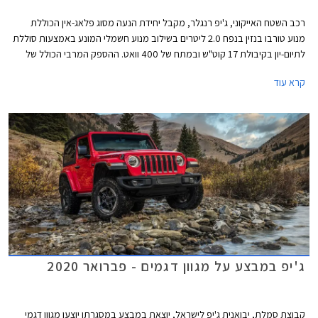
רכב השטח האייקוני, ג'יפ רנגלר, מקבל יחידת הנעה מסוג פלאג-אין הכוללת
מנוע טורבו בנזין בנפח 2.0 ליטרים בשילוב מנוע חשמלי המונע באמצעות סוללת
לתיום-יון בקיבולת 17 קוט"ש ובמתח של 400 וואט. ההספק המרבי הכולל של
יחידת ההנעה עומד על 375 כ"ס והמומנט המרבי 65 קג"מ. יחידה זו משודכת
קרא עוד
לתיבת 8 הילוכים אוטומטית פלנטרית ומאפשרת נסיעה על טהרת החשמל
לאורך 40 ק"מ כאשר הסוללה טעונה במלואה.
ג'יפ במבצע על מגוון דגמים - פברואר 2020
קבוצת סמלת, יבואנית ג'יפ לישראל, יוצאת במבצע במסגרתו יוצעו מגוון דגמי