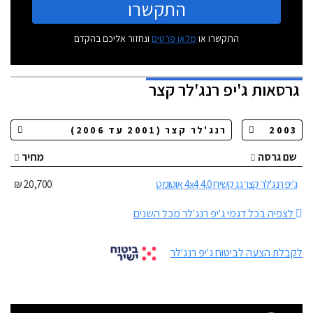
התקשרו
התקשרו או
מלאו פרטים
ונחזור אליכם בהקדם
גרסאות
ג'יפ רנג'לר קצר
שם גרסה
מחיר
ג'יפ רנג'לר קצר גג קשיח 4.0 4x4 אוטומט
20,700 ₪
לצפיה בכל דגמי ג'יפ רנג'לר מכל השנים
לקבלת הצעה לביטוח ג'יפ רנג'לר