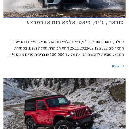
סובארו, ג'יפ, פיאט ואלפא רומיאו במבצע
סמלת, יבואנית סובארו, ג'יפ, פיאט ואלפא רומיאו לישראל, יוצאת במבצע בין
התאריכים 25.11.2022-02.12.2022 תחת הכותרת סמלת Days. במסגרת
המבצע מוצעת לרוכשים הלוואה של עד 100,000 ₪ בריבית פריים מינוס 4%,
כלומר ריבית של 0.25% נכון להיום. לחילופין יוכלו רוכשי דגמי אלפא רומיאו וג'יפ
קרא עוד
לבחור בהלוואה של עד 300,000 ₪ בריבית פריים מינוס 0.5%, כלומר ריבית
של 3.75% נכון להיום. כל מסלולי המימון מוצעים לתקופה של עד 60 חודשים
וכוללים עמלת הקמה בסך 1.5% ממחיר הרכב ודמי משכון ושעבוד בסך 350 ₪,
שניהם בצירוף מע"מ.