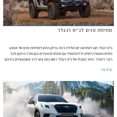
מתיחת פנים לג'יפ רנגלר
ג'יפ רנגלר חגג לאחרונה יום הולדת 5 וזה בדיוק הזמן למתיחת פנים של אמצע
החיים האמורה לסייע לו להתמודד עם מתחרים צעירים כגון פורד ברונקו ולנד
רובר דיפנדר. הדור הנוכחי של ג'יפ רנגלר רשם כמה ציוני דרך משמעותיים ביניהם
גרסת PHEV ראשונה בתולדות הדגם, גרסת הטנדר המוארכת גלדיאטור, ושלל
קרא עוד
גרסאות קרביות עם מנועים חזקים. לצד זאת סבל ג'יפ רנגלר מרמת בטיחות
נמוכה ותא נוסעים מאכזב, נקודות שקיבלו התייחסות במסגרת מתיחת הפנים.
ג'יפ רנגלר המעודכן עושה את הופעת הבכורה בתערוכות הרכב של ניו יורק
המתקיימת בימים אלה.