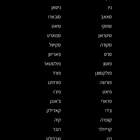
ניו
ניסאן
סאאב
סובארו
סוזוקי
סיאט
סיטרואן
סמארט
סקודה
סקייוול
סרס
פאריזון
פוטון
פולסטאר
פולקסווגן
פורד
פורשה
פורתינג
פיאט
פיג'ו
פרארי
צ'אנגן
צ'רי
קאדילק
קופרה
קיה
קרייזלר
רובר
רנו
שברולט