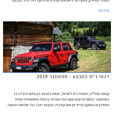
ממחיר המחירון, עסקת טרייד-אין אטרקטיבית או מימון ללא ריבית. המבצע
ייערך בכל אולמות התצוגה של ג'יפ ברחבי הארץ.
קרא עוד
דגמי ג'יפ במבצע - ספטמבר 2019
קבוצת סמל"ת, יבואנית ג'יפ לישראל, יוצאת במבצע בין התאריכים 11-17
בספטמבר במסגרתו יוצעו מגוון דגמי היצרנית בהנחה משמעותית ממחיר
המחירון או בעסקת טרייד-אין אטרקטיבית. המבצע ייערך בכל אולמות התצוגה
של ג'יפ ברחבי הארץ.