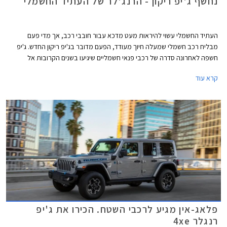
נחשף ג'יפ ריקון - הרנג'לר של העתיד החשמלי
העתיד החשמלי עשוי להיראות מעט מדכא עבור חובבי רכב, אך מדי פעם
מבליח רכב חשמלי שמעלה חיוך מעודד, הפעם מדובר בג'יפ ריקון החדש. ג'יפ
חשפה לאחרונה סדרה של רכבי פנאי חשמליים שיגיעו בשנים הקרובות אל
הכבישים, ביניהם ג'יפ אוונג'ר הקטן וג'יפ וואגוניר EV המפואר. אליהם יצטרף גם
קרא עוד
ג'יפ ריקון שנראה כמו היורש של ג'יפ רנג'לר הקשוח. בשלב זה שלושת הדגמים
מוגדרים כקונספט אך נראים קרובים מאוד לפס הייצור.
פלאג-אין מגיע לרכבי השטח. הכירו את ג'יפ
רנגלר 4xe