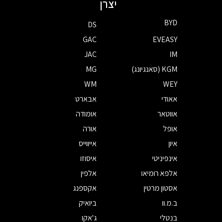
יצרן
BYD
DS
GAC
EVEASY
JAC
IM
KGM (סאנגיונג)
MG
WM
WEY
אאודי
אבארט
אווטאר
אומודה
אופל
אורה
איון
אייווייס
אינפיניטי
איסוזו
אלפא רומיאו
אלפין
אסטון מרטין
אקספנג
ב.מ.וו
ביואיק
בנטלי
ג'אקו