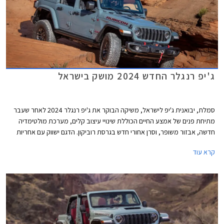
ג'יפ רנגלר החדש 2024 מושק בישראל
סמלת, יבואנית ג'יפ לישראל, משיקה הבוקר את ג'יפ רנגלר 2024 לאחר שעבר
מתיחת פנים של אמצע החיים הכוללת שינויי עיצוב קלים, מערכת מולטימדיה
חדשה, אבזור משופר, וסרן אחורי חדש בגרסת רוביקון. הדגם ישווק עם אחריות
מורחבת למשך 5 שנים על הגיר והמנוע. היצע המנועים נותר ללא שינוי וכך גם
קרא עוד
המחיר העומד על החל מ- 379,900 ₪.