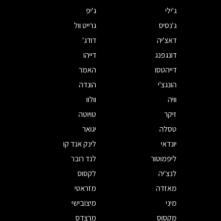
ג'ילי
ג'יפ
ג'נסיס
גרייט וול
דאצ'יה
דודג'
דונגפנג
דייהו
דייהטסו
האמר
הונגצ'י
הונדה
וויה
וולוו
זיקר
טויוטה
טסלה
יגואר
יונדאי
לינק אנד קו
ליפמוטור
לנד רובר
לנצ'יה
לקסוס
מאזדה
מזראטי
מיני
מיצובישי
מקסוס
מרצדס