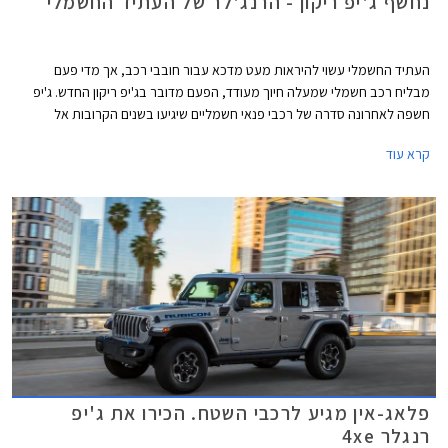
נחשף ג'יפ ריקון - הרנג'לר של העתיד החשמלי
העתיד החשמלי עשוי להיראות מעט מדכא עבור חובבי רכב, אך מדי פעם
מבליח רכב חשמלי שמעלה חיוך מעודד, הפעם מדובר בג'יפ ריקון החדש. ג'יפ
חשפה לאחרונה סדרה של רכבי פנאי חשמליים שיגיעו בשנים הקרובות אל
הכבישים, ביניהם ג'יפ אוונג'ר הקטן וג'יפ וואגוניר EV המפואר. אליהם יצטרף גם
קרא עוד
ג'יפ ריקון שנראה כמו היורש של ג'יפ רנג'לר הקשוח. בשלב זה שלושת הדגמים
מוגדרים כקונספט אך נראים קרובים מאוד לפס הייצור.
פלאג-אין מגיע לרכבי השטח. הכירו את ג'יפ
רנגלר 4xe