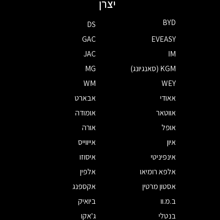
יצרן
BYD
DS
GAC
EVEASY
JAC
IM
KGM (סאנגיונג)
MG
WM
WEY
אאודי
אבארט
אווטאר
אומודה
אופל
אורה
איון
אייווייס
אינפיניטי
איסוזו
אלפא רומיאו
אלפין
אסטון מרטין
אקספנג
ב.מ.וו
ביואיק
בנטלי
ג'אקו