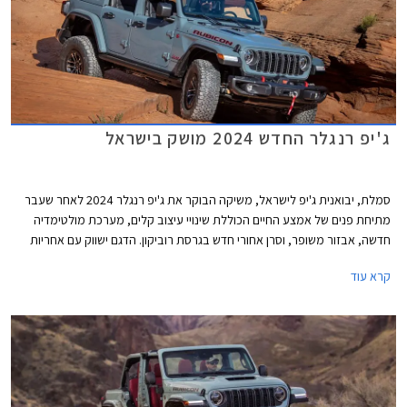
ג'יפ רנגלר החדש 2024 מושק בישראל
סמלת, יבואנית ג'יפ לישראל, משיקה הבוקר את ג'יפ רנגלר 2024 לאחר שעבר
מתיחת פנים של אמצע החיים הכוללת שינויי עיצוב קלים, מערכת מולטימדיה
חדשה, אבזור משופר, וסרן אחורי חדש בגרסת רוביקון. הדגם ישווק עם אחריות
מורחבת למשך 5 שנים על הגיר והמנוע. היצע המנועים נותר ללא שינוי וכך גם
קרא עוד
המחיר העומד על החל מ- 379,900 ₪.