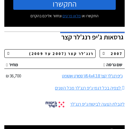
התקשרו
התקשרו או
מלאו פרטים
ונחזור אליכם בהקדם
גרסאות
ג'יפ רנג'לר קצר
שם גרסה
מחיר
ג'יפ רנג'לר קצר 3.8 V6 4x4 ספורט אוטומט
36,700 ₪
לצפיה בכל דגמי ג'יפ רנג'לר מכל השנים
לקבלת הצעה לביטוח ג'יפ רנג'לר