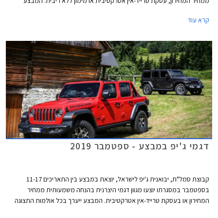
ממחיר המחירון, עסקת טרייד-אין אטרקטיבית או מימון ללא ריבית. המבצע
ייערך בכל אולמות התצוגה של ג'יפ ברחבי הארץ.
קרא עוד
דגמי ג'יפ במבצע - ספטמבר 2019
קבוצת סמל"ת, יבואנית ג'יפ לישראל, יוצאת במבצע בין התאריכים 11-17
בספטמבר במסגרתו יוצעו מגוון דגמי היצרנית בהנחה משמעותית ממחיר
המחירון או בעסקת טרייד-אין אטרקטיבית. המבצע ייערך בכל אולמות התצוגה
של ג'יפ ברחבי הארץ.