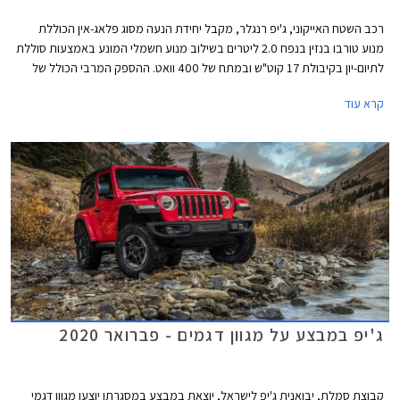
רכב השטח האייקוני, ג'יפ רנגלר, מקבל יחידת הנעה מסוג פלאג-אין הכוללת
מנוע טורבו בנזין בנפח 2.0 ליטרים בשילוב מנוע חשמלי המונע באמצעות סוללת
לתיום-יון בקיבולת 17 קוט"ש ובמתח של 400 וואט. ההספק המרבי הכולל של
יחידת ההנעה עומד על 375 כ"ס והמומנט המרבי 65 קג"מ. יחידה זו משודכת
קרא עוד
לתיבת 8 הילוכים אוטומטית פלנטרית ומאפשרת נסיעה על טהרת החשמל
לאורך 40 ק"מ כאשר הסוללה טעונה במלואה.
ג'יפ במבצע על מגוון דגמים - פברואר 2020
קבוצת סמלת, יבואנית ג'יפ לישראל, יוצאת במבצע במסגרתו יוצעו מגוון דגמי