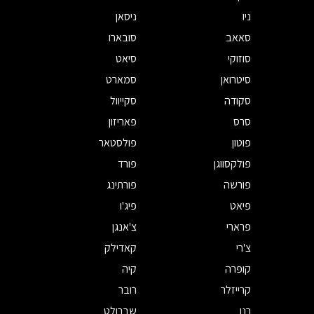
ניו
ניסאן
סאאב
סובארו
סוזוקי
סיאט
סיטרואן
סמארט
סקודה
סקייוול
סרס
פאריזון
פוטון
פולסטאר
פולקסווגן
פורד
פורשה
פורתינג
פיאט
פיג'ו
פרארי
צ'אנגן
צ'רי
קאדילק
קופרה
קיה
קרייזלר
רובר
רנו
שברולט