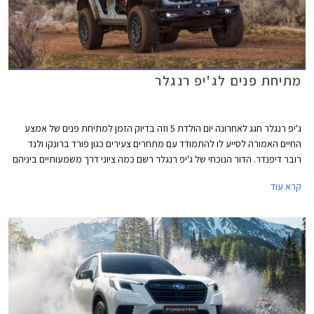
מתיחת פנים לג'יפ רנגלר
ג'יפ רנגלר חגג לאחרונה יום הולדת 5 וזה בדיוק הזמן למתיחת פנים של אמצע
החיים האמורה לסייע לו להתמודד עם מתחרים צעירים כגון פורד ברונקו ולנד
רובר דיפנדר. הדור הנוכחי של ג'יפ רנגלר רשם כמה ציוני דרך משמעותיים ביניהם
גרסת PHEV ראשונה בתולדות הדגם, גרסת הטנדר המוארכת גלדיאטור, ושלל
קרא עוד
גרסאות קרביות עם מנועים חזקים. לצד זאת סבל ג'יפ רנגלר מרמת בטיחות
נמוכה ותא נוסעים מאכזב, נקודות שקיבלו התייחסות במסגרת מתיחת הפנים.
ג'יפ רנגלר המעודכן עושה את הופעת הבכורה בתערוכות הרכב של ניו יורק
המתקיימת בימים אלה.