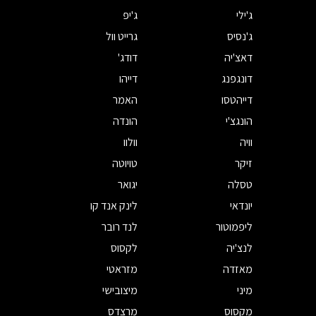
ג'ילי
ג'יפ
ג'נסיס
גרייט וול
דאצ'יה
דודג'
דונגפנג
דייהו
דייהטסו
האמר
הונגצ'י
הונדה
וויה
וולוו
זיקר
טויוטה
טסלה
יגואר
יונדאי
לינק אנד קו
ליפמוטור
לנד רובר
לנצ'יה
לקסוס
מאזדה
מזראטי
מיני
מיצובישי
מקסוס
מרצדס