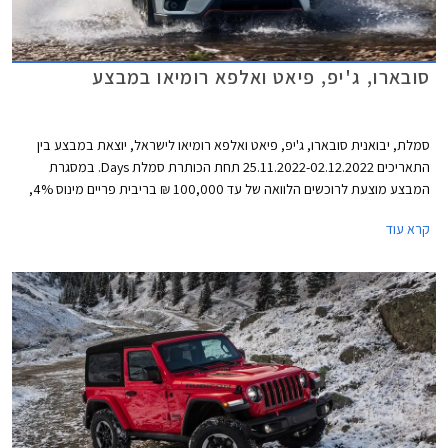
סובארו, ג'יפ, פיאט ואלפא רומיאו במבצע
סמלת, יבואנית סובארו, ג'יפ, פיאט ואלפא רומיאו לישראל, יוצאת במבצע בין
התאריכים 25.11.2022-02.12.2022 תחת הכותרת סמלת Days. במסגרת
המבצע מוצעת לרוכשים הלוואה של עד 100,000 ₪ בריבית פריים מינוס 4%,
כלומר ריבית של 0.25% נכון להיום. לחילופין יוכלו רוכשי דגמי אלפא רומיאו וג'יפ
קרא עוד
לבחור בהלוואה של עד 300,000 ₪ בריבית פריים מינוס 0.5%, כלומר ריבית
של 3.75% נכון להיום. כל מסלולי המימון מוצעים לתקופה של עד 60 חודשים
וכוללים עמלת הקמה בסך 1.5% ממחיר הרכב ודמי משכון ושעבוד בסך 350 ₪,
שניהם בצירוף מע"מ.