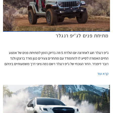
מתיחת פנים לג'יפ רנגלר
ג'יפ רנגלר חגג לאחרונה יום הולדת 5 וזה בדיוק הזמן למתיחת פנים של אמצע
החיים האמורה לסייע לו להתמודד עם מתחרים צעירים כגון פורד ברונקו ולנד
רובר דיפנדר. הדור הנוכחי של ג'יפ רנגלר רשם כמה ציוני דרך משמעותיים ביניהם
גרסת PHEV ראשונה בתולדות הדגם, גרסת הטנדר המוארכת גלדיאטור, ושלל
קרא עוד
גרסאות קרביות עם מנועים חזקים. לצד זאת סבל ג'יפ רנגלר מרמת בטיחות
נמוכה ותא נוסעים מאכזב, נקודות שקיבלו התייחסות במסגרת מתיחת הפנים.
ג'יפ רנגלר המעודכן עושה את הופעת הבכורה בתערוכות הרכב של ניו יורק
המתקיימת בימים אלה.