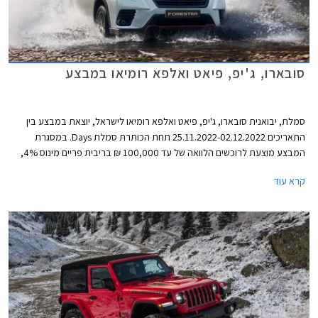
סובארו, ג'יפ, פיאט ואלפא רומיאו במבצע
סמלת, יבואנית סובארו, ג'יפ, פיאט ואלפא רומיאו לישראל, יוצאת במבצע בין
התאריכים 25.11.2022-02.12.2022 תחת הכותרת סמלת Days. במסגרת
המבצע מוצעת לרוכשים הלוואה של עד 100,000 ₪ בריבית פריים מינוס 4%,
כלומר ריבית של 0.25% נכון להיום. לחילופין יוכלו רוכשי דגמי אלפא רומיאו וג'יפ
קרא עוד
לבחור בהלוואה של עד 300,000 ₪ בריבית פריים מינוס 0.5%, כלומר ריבית
של 3.75% נכון להיום. כל מסלולי המימון מוצעים לתקופה של עד 60 חודשים
וכוללים עמלת הקמה בסך 1.5% ממחיר הרכב ודמי משכון ושעבוד בסך 350 ₪,
שניהם בצירוף מע"מ.