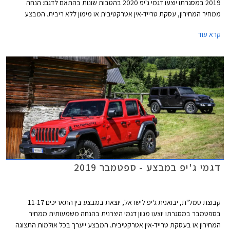
2019 במסגרתו יוצעו דגמי ג'יפ 2020 בהטבות שונות בהתאם לדגם: הנחה
ממחיר המחירון, עסקת טרייד-אין אטרקטיבית או מימון ללא ריבית. המבצע
ייערך בכל אולמות התצוגה של ג'יפ ברחבי הארץ.
קרא עוד
דגמי ג'יפ במבצע - ספטמבר 2019
קבוצת סמל"ת, יבואנית ג'יפ לישראל, יוצאת במבצע בין התאריכים 11-17
בספטמבר במסגרתו יוצעו מגוון דגמי היצרנית בהנחה משמעותית ממחיר
המחירון או בעסקת טרייד-אין אטרקטיבית. המבצע ייערך בכל אולמות התצוגה