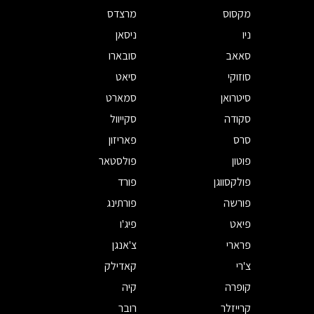
מקסוס
מרצדס
ניו
ניסאן
סאאב
סובארו
סוזוקי
סיאט
סיטרואן
סמארט
סקודה
סקייוול
סרס
פאריזון
פוטון
פולסטאר
פולקסווגן
פורד
פורשה
פורתינג
פיאט
פיג'ו
פרארי
צ'אנגן
צ'רי
קאדילק
קופרה
קיה
קרייזלר
רובר