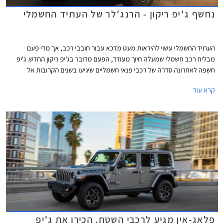
נחשף ג'יפ ריקון - הרנג'לר של העתיד החשמלי
העתיד החשמלי עשוי להיראות מעט מדכא עבור חובבי רכב, אך מדי פעם
מבליח רכב חשמלי שמעלה חיוך מעודד, הפעם מדובר בג'יפ ריקון החדש. ג'יפ
חשפה לאחרונה סדרה של רכבי פנאי חשמליים שיגיעו בשנים הקרובות אל
הכבישים, ביניהם ג'יפ אוונג'ר הקטן וג'יפ וואגוניר EV המפואר. אליהם יצטרף גם
קרא עוד
ג'יפ ריקון שנראה כמו היורש של ג'יפ רנג'לר הקשוח. בשלב זה שלושת הדגמים
מוגדרים כקונספט אך נראים קרובים מאוד לפס הייצור.
פלאג-אין מגיע לרכבי השטח. הכירו את ג'יפ