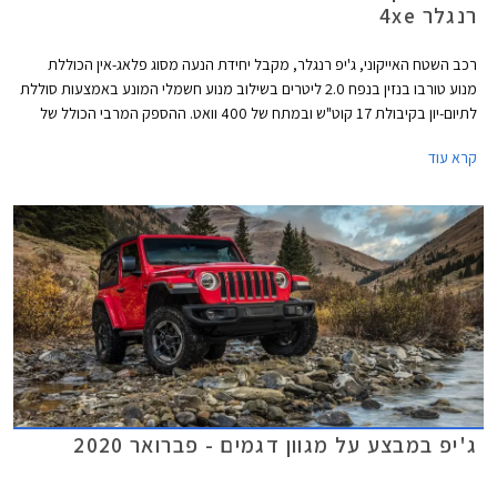
רנגלר 4xe
רכב השטח האייקוני, ג'יפ רנגלר, מקבל יחידת הנעה מסוג פלאג-אין הכוללת
מנוע טורבו בנזין בנפח 2.0 ליטרים בשילוב מנוע חשמלי המונע באמצעות סוללת
לתיום-יון בקיבולת 17 קוט"ש ובמתח של 400 וואט. ההספק המרבי הכולל של
יחידת ההנעה עומד על 375 כ"ס והמומנט המרבי 65 קג"מ. יחידה זו משודכת
קרא עוד
לתיבת 8 הילוכים אוטומטית פלנטרית ומאפשרת נסיעה על טהרת החשמל
לאורך 40 ק"מ כאשר הסוללה טעונה במלואה.
ג'יפ במבצע על מגוון דגמים - פברואר 2020