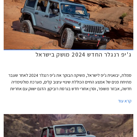
ג'יפ רנגלר החדש 2024 מושק בישראל
סמלת, יבואנית ג'יפ לישראל, משיקה הבוקר את ג'יפ רנגלר 2024 לאחר שעבר
מתיחת פנים של אמצע החיים הכוללת שינויי עיצוב קלים, מערכת מולטימדיה
חדשה, אבזור משופר, וסרן אחורי חדש בגרסת רוביקון. הדגם ישווק עם אחריות
מורחבת למשך 5 שנים על הגיר והמנוע. היצע המנועים נותר ללא שינוי וכך גם
קרא עוד
המחיר העומד על החל מ- 379,900 ₪.