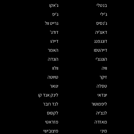
בנטלי
ג'אקו
ג'ילי
ג'יפ
ג'נסיס
גרייט וול
דאצ'יה
דודג'
דונגפנג
דייהו
דייהטסו
האמר
הונגצ'י
הונדה
וויה
וולוו
זיקר
טויוטה
טסלה
יגואר
יונדאי
לינק אנד קו
ליפמוטור
לנד רובר
לנצ'יה
לקסוס
מאזדה
מזראטי
מיני
מיצובישי