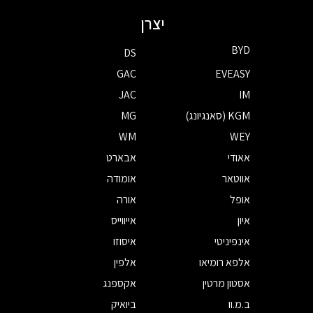
יצרן
BYD
DS
GAC
EVEASY
JAC
IM
KGM (סאנגיונג)
MG
WM
WEY
אאודי
אבארט
אווטאר
אומודה
אופל
אורה
איון
אייווייס
אינפיניטי
איסוזו
אלפא רומיאו
אלפין
אסטון מרטין
אקספנג
ב.מ.וו
ביואיק