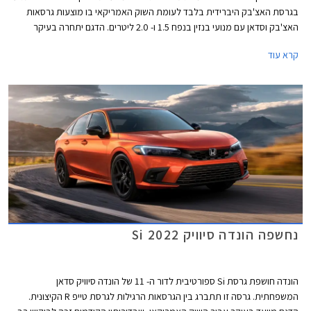
בגרסת האצ'בק היברידית בלבד לעומת השוק האמריקאי בו מוצעות גרסאות
האצ'בק וסדאן עם מנועי בנזין בנפח 1.5 ו- 2.0 ליטרים. הדגם יתחרה בעיקר
בטויוטה קורולה אם כי המפרט הטכני עשיר יותר ולכן ניתן לשער שהונדה סיוויק
קרא עוד
הייבריד תהיה יקרה יותר בהתאם.
נחשפה הונדה סיוויק Si 2022
הונדה חושפת גרסת Si ספורטיבית לדור ה- 11 של הונדה סיוויק סדאן
המשפחתית. גרסה זו תתברג בין הגרסאות הרגילות לגרסת טייפ R הקיצונית.