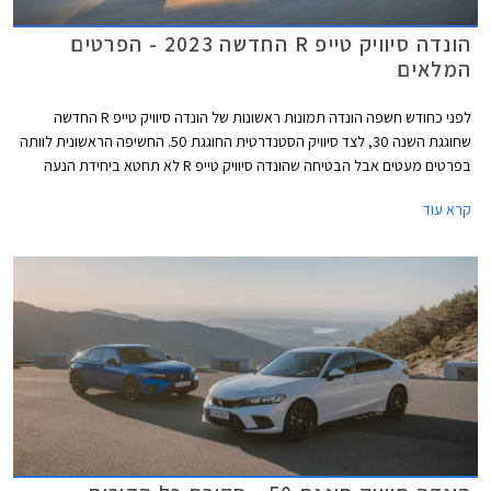
הונדה סיוויק טייפ R החדשה 2023 - הפרטים
המלאים
לפני כחודש חשפה הונדה תמונות ראשונות של הונדה סיוויק טייפ R החדשה
שחוגגת השנה 30, לצד סיוויק הסטנדרטית החוגגת 50. החשיפה הראשונית לוותה
בפרטים מעטים אבל הבטיחה שהונדה סיוויק טייפ R לא תחטא ביחידת הנעה
היברידית או תיבת הילוכים רובוטית ותהיה החזקה ביותר אי פעם.
קרא עוד