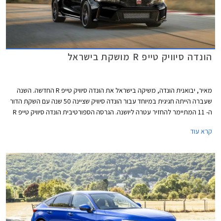
הונדה סיוויק טייפ R מושקת בישראל
מאיר, יבואנית הונדה, משיקה בישראל את הונדה סיוויק טייפ R החדשה. השנה
שעברה הייתה חגיגית במיוחד עבור הונדה סיוויק שציינה 50 שנה עם השקת הדור
ה- 11 המתיימר להחזיר עטרה ליושנה. הגרסה הספורטיבית הונדה סיוויק טייפ R
חוגגת 30 וגם היא הוצגה בדגם חדש ומסקרן מאוד תוך שמירה על תיבת
קרא עוד
ההילוכים הידנית הקלאסית ומערכת הנעה קדמית, בלי סיוע היברידי ובלי הנעה
כפולה. הונדה סיוויק תוצע בישראל במחיר של 314,000 ₪ ההופך אותה ליקרה
ביותר מבין המשפחתיות הקומפקטיות העממיות.