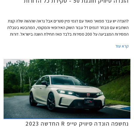
הונדה סיוויק חוגגת 50 - סקירת כל הדורות
להונדה יש עבר מפואר מאוד עם דגמי מיין סטרים אבל נראה שההווה שלה קצת
השתבש עם מבחר דגמים דל עבור השוק האירופאי והמקומי, המתבטא בטבלת
המסירות המצביעה על 200 מסירות בלבד מאז תחילת השנה בישראל. דורות
קודמים של הונדה סיוויק התפרסמו בזכות עיצוב מתקדם ויחידות הנעה חזקות
קרא עוד
ויעילות ביחס למתחרות, אולם בשנים האחרונות העיצוב הפך קיצוני מדי
והתנהגות הכביש והביצועים לא העניקו לו גיבוי וכך דעכה לה תהילת עולם. יצאנו
למסע קצר בנבכי שושלת הונדה סיוויק מהדור הראשון ועד לדור החדש וה- 11
במספר שיגיע בקרוב לישראל ומצביע על שינוי תפיסה וחזרה אל ערכי המותג
והדגם המקוריים.
נחשפה הונדה סיוויק טייפ R החדשה 2023