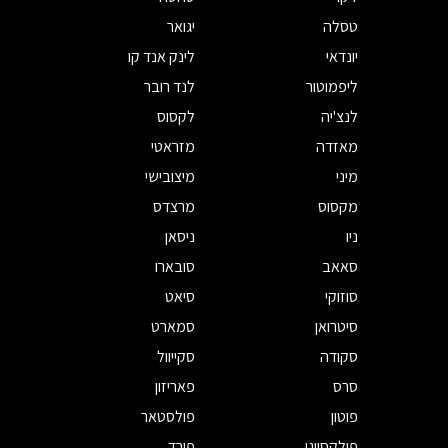
טסלה
יגואר
יונדאי
לינק אנד קו
ליפמוטור
לנד רובר
לנצ'יה
לקסוס
מאזדה
מזראטי
מיני
מיצובישי
מקסוס
מרצדס
ניו
ניסאן
סאאב
סובארו
סוזוקי
סיאט
סיטרואן
סמארט
סקודה
סקייוול
סרס
פאריזון
פוטון
פולסטאר
פולקסווגן
פורד