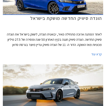
הונדה סיוויק החדשה מושקת בישראל
לאחר המתנה ארוכה מתחילה מאיר, יבואנית הונדה, לשווק בישראל את הונדה
סיוויק החדשה. הונדה סיוויק חגגה בקיץ האחרון 50 שנה ומסירה של 27.5 מיליון
מכוניות מאז הושקה. הדור ה- 11 של הונדה סיוויק עדיין מיוצר בגרסת סדאן
המיועדת לשוק האמריקאי ומטפטפת לישראל באמצעות היבוא המקביל,
קרא עוד
ובגרסת האצ'בק אירופאית המוצעת באופן בלעדי עם יחידת הנעה היברידית
ומושקת כעת בישראל על ידי היבואנית הרשמית. המותג סובל בשנים האחרונות
מצניחה בכמות המסירות עקב צמצום מבחר הדגמים והקצאות נמוכות לשוק
המקומי. לאור תג המחיר הגבוה של הונדה סיוויק החדשה אנחנו מעריכים בצער
שהיא לא תצליח לשנות את התמונה באופן מהותי.