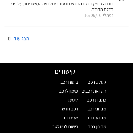
הונדה סיוויק הדגם החדש נודעת ביכולותיה המשופרות על פני
הדגם הקודם.
נפתלי
16/06/16
הצג עוד
קישורים
קטלוג רכב
ביטוח רכב
השוואת רכבים
מימון לרכב
כתבות רכב
ליסינג
מבחני רכב
רכב חדש
מבצעי רכב
ייעוץ רכב
מחירון רכב
רישום לניוזלטר