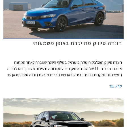
הונדה סיוויק מתייקרת באופן משמעותי
הונדה סיוויק האצ'בק הושקה בישראל בשלהי השנה שעברה לאחר המתנה
ארוכה. הדור ה- 11 של הונדה סיוויק חזר למקורות עם עיצוב מעודן ביחס לדורות
היוצאים והתמקדות בחווית נהיגה. בארצות הברית מוצעת הונדה סיוויק סדאן עם
ליין יחידות הנעה מותאם לשוק האמריקאי ואילו השוק האירופאי מקבל גרסת
קרא עוד
האצ'בק המשווקת עם יחידת הנעה היברידית בלבד, וזוהי גם הגרסה המשווקת
בישראל.