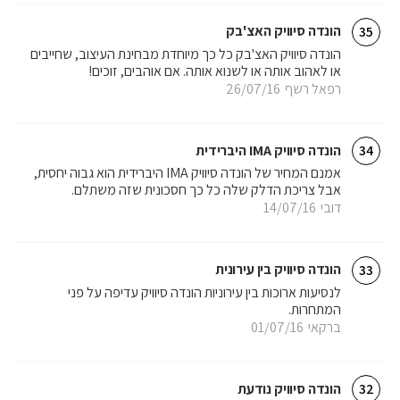
הונדה סיוויק האצ'בק
35
הונדה סיוויק האצ'בק כל כך מיוחדת מבחינת העיצוב, שחייבים
או לאהוב אותה או לשנוא אותה. אם אוהבים, זוכים!
רפאל רשף
26/07/16
הונדה סיוויק IMA היברידית
34
אמנם המחיר של הונדה סיוויק IMA היברידית הוא גבוה יחסית,
אבל צריכת הדלק שלה כל כך חסכונית שזה משתלם.
דובי
14/07/16
הונדה סיוויק בין עירונית
33
לנסיעות ארוכות בין עירוניות הונדה סיוויק עדיפה על פני
המתחרות.
ברקאי
01/07/16
הונדה סיוויק נודעת
32