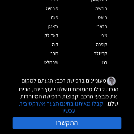
פורשה
פורתינג
פיאט
פיג'ו
פרארי
צ'אנגן
צ'רי
קאדילק
קופרה
קיה
קרייזלר
רובר
רנו
שברולט
מעוניינים ברכישת רכב? הגעתם למקום
הנכון. קבלו מהמומחים שלנו ייעוץ חינם, הכירו
את מבצעי הרכב וקבוצות הרכישה המיוחדות
שלנו.
קבלו מאיתנו בחינם הצעה אטרקטיבית
עכשיו
התקשרו