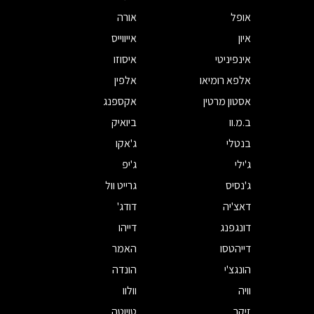
אופל
אורה
איון
אייווייס
אינפיניטי
איסוזו
אלפא רומיאו
אלפין
אסטון מרטין
אקספנג
ב.מ.וו
ביואיק
בנטלי
ג'אקו
ג'ילי
ג'יפ
ג'נסיס
גרייט וול
דאצ'יה
דודג'
דונגפנג
דייהו
דייהטסו
האמר
הונגצ'י
הונדה
וויה
וולוו
זיקר
טויוטה