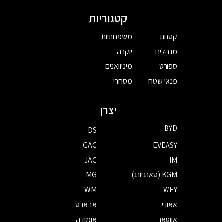
קטגוריות
קטנות
משפחתיות
מנהלים
יוקרה
ספורט
מיניוואנים
פנאי שטח
מסחרי
יצרן
BYD
DS
GAC
EVEASY
JAC
IM
KGM (סאנגיונג)
MG
WM
WEY
אאודי
אבארט
אווטאר
אומודה