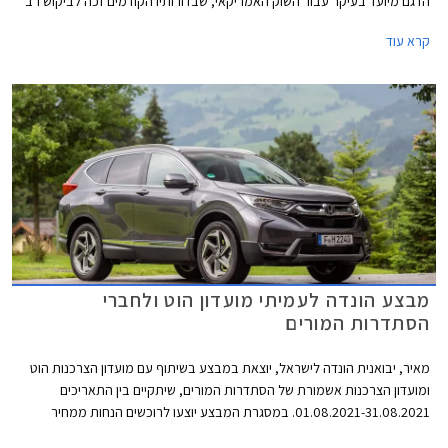
הדגם מיועד בעיקר עבור השוק האמריקאי, שבדורותיו הקודמים זכה לביקוש רב
בקרב צעירים וחובבי שיפורים.
קרא עוד
מבצע הונדה לעמיתי מועדון הוט ולחברי
הסתדרות המורים
מאיר, יבואנית הונדה לישראל, יוצאת במבצע בשיתוף עם מועדון הצרכנות הוט
ומועדון הצרכנות אשמורת של הסתדרות המורים, שיתקיים בין התאריכים
01.08.2021-31.08.2021. במסגרת המבצע יוצעו לרוכשים הנחות ממחיר
המחירון, הטבות אבזור, והנחות על אבזור נוסף ברכישת דגמי הונדה