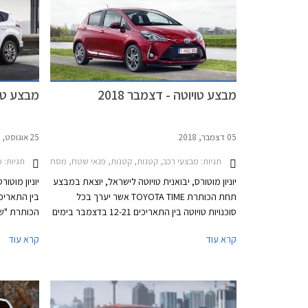
מבצע טויוטה - דצמבר 2018
מבצע טויו
05 דצמבר, 2018
25 אוגוסט, 2018
תגיות:
תגיות:
מבצעי רכב, קטנות, קטנות, פנאי שטח, מסחרי, משפחתיות, מיניוואנים, טויוטה, טויוטה אוריס הייבריד 2015-2019, טויוטה C-HR 2017-2019, טויוטה אייגו 18
מב
יוניון מוטורס, יבואנית טויוטה לישראל, יוצאת במבצע
יוניון מוטו
תחת הכותרת TOYOTA TIME אשר יערך בכל
סוכנויות טויוטה בין התאריכים 12-21 בדצמבר בימים
הכותרת "שנ
א'-ה' בשעות 8:00-20:00 ובימי ו' עד השעה 15:00.
יוצעו לרוכש
קרא עוד
קרא עוד
במסגרת המבצע יוצעו לרוכשים הנחות ממחיר
המחירון, מסלולי מימון בריבית 1.95%, ועסקאות
טרייד-אין.
בין השעות 8:00-15:00.