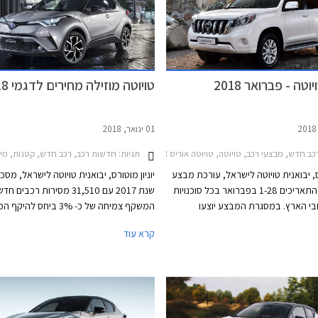
טה - פברואר 2018
טויוטה מוזילה מחירים לדגמי 2018
01 ינואר, 2018
דש, מבצעי רכב, טויוטה, טויוטה אוריס 2015-2018, טויוטה C-HR 2017-2019, טויוטה אוונסיס סדאן 2015-2018, טויוטה היילקס קבינה כפולה 2015-2020, טויוטה יאריס 2017-2020, טויוטה לנד קרוזר ארוך 2014-2018, טויוטה לנד קרוזר קצר 2014-2018, טויוטה פריוס 2016-2019, טויוטה קורולה 2016-2018, טויוטה ראב 4 2016-2018, טויוטה פרואייס מדיום 2017-2024, טויוטה ורסו 2013-2018טויוטה אייגו 2016-2018
2017-2020, טויוטה יאריס הייבריד 2017-2020, טויוטה לנד קרוזר ארוך 2018-2020, טויוטה לנד קרוזר קצר 2018-2020, טויוטה פרואייס ארוך 2017-2024, טויוטה פרואייס מדיום 2017-2024, טויוטה פריוס+ הייבריד 2015-2021, טויוטה קורולה 2016-2018, טויוטה ראב 4 2016-2018, מחירון רכבמבצע טויוטה מרץ 2018
תגיות:
חדשות רכב, רכב חדש, קטנות, מיניוואנים, פנאי שטח, משפחתיות, טויוטה,
רס, יבואנית טויוטה לישראל, עורכת מבצע
יוניון מוטורס, יבואנית טויוטה לישראל, מס
מכירות בין התאריכים 1-28 בפברואר בכל סוכנויות
שנת 2017 עם 31,510 מסירות רכבים
בי הארץ. במסגרת המבצע יוצעו
המשקף צמיחה של כ- 3% ביחס להי
חות ממחיר המחירון, מסלולי מימון
בשנה הקודמת. בנוסף מדווחת החברה על ע
קרא עוד
עסקאות טרייד-אין.
בביקו
המכירות הכולל של החברה בישראל. למע
מדובר בצמיחה משמעותית
מכוניות היברידיות ביחס לשנה הקודמת.