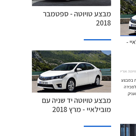
מבצע טויוטה - ספטמבר
2018
יי -
וטה פריוס 2016-2019מבצע טויוטה ומובילאיי
את במבצע
למכירה
עניק
מבצע טויוטה יד שניה עם
בהתקנה
מובילאיי - מרץ 2018
 קורולה,
ומד על
ות בהנחה של
נות