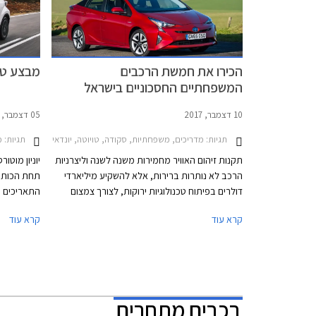
הכירו את חמשת הרכבים
מבצע טויו
המשפחתיים החסכוניים בישראל
10 דצמבר, 2017
05 דצמבר, 2017
תגיות:
תגיות:
מדריכים, משפחתיות, סקודה, טויוטה, יונדאי, קיה, טויוטה אוריס סטיישן הייבריד 2015-2019, טויוטה פריוס 2016-2019, קיה נירו 2016-2019, סקודה אוקטביה 2017-2020, יו
מבצעי רכ
תקנות זיהום האוויר מחמירות משנה לשנה וליצרניות
יוניון מוטו
הרכב לא נותרות ברירות, אלא להשקיע מיליארדי
דולרים בפיתוח טכנולוגיות ירוקות, לצורך צמצום
פליטת המזהמים וחיסכון בדלק. מגמות כגון מעבר
קרא עוד
קרא עוד
למנועים קטני נפח מוגדשי טורבו, הכנסת מערכות
כגון STOP & START, וגירים מרובי הילוכים, הינן רק
לרוכשים הנ
חלק מפיתוחי תעשיית הרכב בתחום החיסכון
בריבית שנתית של .95%
באנרגיה. המגמות האחרונות תרות אחר חיפוש
אלטרנטיבה למנועי בעירה פנימית, כאשר הבולטת
בהן, היא הנעה חשמלית באמצעות סוללה נטענת.
רכבים מתחרים
רכבים היברידיים המשלבים בין מנוע בעירה פנימית