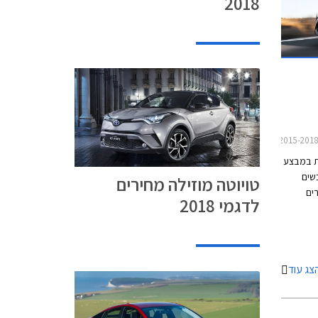
2018
את במבצע
רוכשים
טויוטה מוזילה מחירים
ים
לדגמי 2018
עו כל
הדגמים בעסקת מימון TOYOTA EASY WAY בריבית
פריים פלוס 0.35%). המבצע
צג עוד