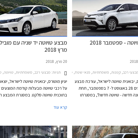
טה - ספטמבר 2018
מבצע טויוטה יד שניה עם מובילא
מרץ 2018
20 מרץ, 2018
2016-20, טויוטה היילקס קבינה כפולה 2015-2020, טויוטה יאריס הייבריד 2017-2020טויוטה יאריס 2017-2020
תגיות:
צעי רכב, קטנות, משפחתיות, פנאי שטח, טויוטה, טויוטה אוריס הייבריד 2015-2019, טויוטה ראב 4 2016-2018, טויוטה קורולה 2016-2018, טויוטה פריוס 2016-2019, טויוטה יאריס הייבריד 2017-2020, טויוטה C-HR 2017-2019מחירון רכב
מבצעי רכב, משפחתיות, טויוטה, טויוטה אוריס 2015-2018, טויוטה אוריס הייבריד 2015-2019, טויוטה קורולה 2016-2018, טוי
רס, יבואנית טויוטה לישראל, עורכת מבצע
יוניון מוטורס, יבואנית טויוטה לישראל, יוצ
בין התאריכים 28 באוגוסט ל- 7 בספטמבר, תחת
על רכבי טויוטה מבעלות קודמת המוצעים 
ה חדשה - טויוטה חדשה", במסגרתו
בתוכנית טויוטה סלקט. במסגרת המבצע ת
ים הנחות ממחיר המחירון, מסלולי מימון
החברה במתנה מערכת בטיחות מובילאיי 
קרא עוד
בריבית פריים פלוס 0.5%, ואפשרות לטרייד-אין.
מקומית לרוכשי רכבי יד שניה מדגמי טויוטה
המבצע מתקיים בכל 29 סוכנויות טויוטה ברחבי
טויוטה אוריס, וטויוטה פריוס. שווי ההטבה ע
הארץ בימים א'-ה' בין השעות 8:00-19:00 ובימי ו'
למעלה מ- 2,000 ₪ ויזכה את הלקוח
1,500 ₪ באגרת רישוי לרכב, בהתאם לתק
התעבורה.