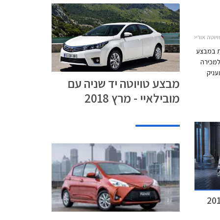
וטה פריוס 2016-2019מבצע טויוטה ומובילאיי
את במבצע
למכירה
עניק
מבצע טויוטה יד שניה עם
בהתקנה
מובילאיי - מרץ 2018
 קורולה,
ומד על
ות בהנחה של
נות