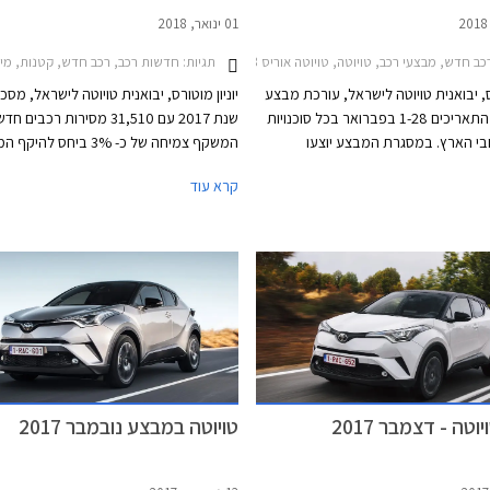
01 ינואר, 2018
דש, מבצעי רכב, טויוטה, טויוטה אוריס 2015-2018, טויוטה C-HR 2017-2019, טויוטה אוונסיס סדאן 2015-2018, טויוטה היילקס קבינה כפולה 2015-2020, טויוטה יאריס 2017-2020, טויוטה לנד קרוזר ארוך 2014-2018, טויוטה לנד קרוזר קצר 2014-2018, טויוטה פריוס 2016-2019, טויוטה קורולה 2016-2018, טויוטה ראב 4 2016-2018, טויוטה פרואייס מדיום 2017-2024, טויוטה ורסו 2013-2018טויוטה אייגו 2016-2018
2017-2020, טויוטה יאריס הייבריד 2017-2020, טויוטה לנד קרוזר ארוך 2018-2020, טויוטה לנד קרוזר קצר 2018-2020, טויוטה פרואייס ארוך 2017-2024, טויוטה פרואייס מדיום 2017-2024, טויוטה פריוס+ הייבריד 2015-2021, טויוטה קורולה 2016-2018, טויוטה ראב 4 2016-2018, מחירון רכבמבצע טויוטה מרץ 2018
תגיות:
חדשות רכב, רכב חדש, קטנות, מיניוואנים, פנאי שטח, משפחתיות, טויוטה,
רס, יבואנית טויוטה לישראל, עורכת מבצע
יוניון מוטורס, יבואנית טויוטה לישראל, מס
מכירות בין התאריכים 1-28 בפברואר בכל סוכנויות
שנת 2017 עם 31,510 מסירות רכבים
בי הארץ. במסגרת המבצע יוצעו
המשקף צמיחה של כ- 3% ביחס להי
חות ממחיר המחירון, מסלולי מימון
בשנה הקודמת. בנוסף מדווחת החברה על ע
קרא עוד
עסקאות טרייד-אין.
בביקו
המכירות הכולל של החברה בישראל. למע
מדובר בצמיחה משמעותית
מכוניות היברידיות ביחס לשנה הקודמת.
טה - דצמבר 2017
טויוטה במבצע נובמבר 2017