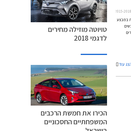
את במבצע
רוכשים
טויוטה מוזילה מחירים
ים
לדגמי 2018
עו כל
הדגמים בעסקת מימון TOYOTA EASY WAY בריבית
פריים פלוס 0.35%). המבצע
צג עוד
הכירו את חמשת הרכבים
המשפחתיים החסכוניים
בישראל