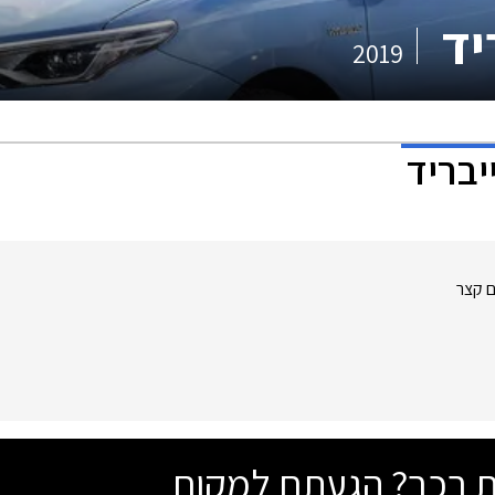
יד
2019
יבריד
ם קצר
שת רכב? הגעתם למקום