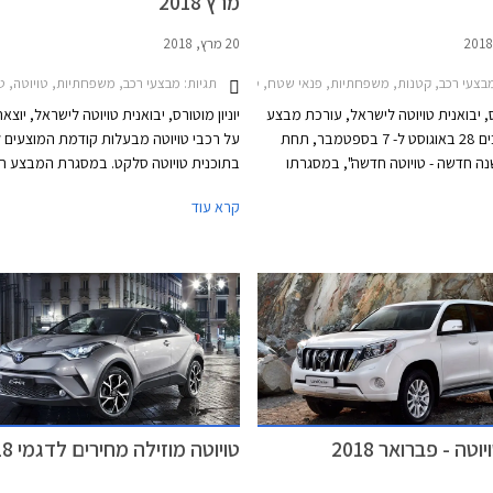
מרץ 2018
20 מרץ, 2018
2016-20, טויוטה היילקס קבינה כפולה 2015-2020, טויוטה יאריס הייבריד 2017-2020טויוטה יאריס 2017-2020
תגיות:
צעי רכב, קטנות, משפחתיות, פנאי שטח, טויוטה, טויוטה אוריס הייבריד 2015-2019, טויוטה ראב 4 2016-2018, טויוטה קורולה 2016-2018, טויוטה פריוס 2016-2019, טויוטה יאריס הייבריד 2017-2020, טויוטה C-HR 2017-2019מחירון רכב
מבצעי רכב, משפחתיות, טויוטה, טויוטה אוריס 2015-2018, טויוטה אוריס הייבריד 2015-2019, טויוטה קורולה 2016-2018, טוי
רס, יבואנית טויוטה לישראל, עורכת מבצע
יוניון מוטורס, יבואנית טויוטה לישראל, יוצ
בין התאריכים 28 באוגוסט ל- 7 בספטמבר, תחת
על רכבי טויוטה מבעלות קודמת המוצעים 
ה חדשה - טויוטה חדשה", במסגרתו
בתוכנית טויוטה סלקט. במסגרת המבצע ת
ים הנחות ממחיר המחירון, מסלולי מימון
החברה במתנה מערכת בטיחות מובילאיי 
קרא עוד
בריבית פריים פלוס 0.5%, ואפשרות לטרייד-אין.
מקומית לרוכשי רכבי יד שניה מדגמי טויוטה
המבצע מתקיים בכל 29 סוכנויות טויוטה ברחבי
טויוטה אוריס, וטויוטה פריוס. שווי ההטבה ע
הארץ בימים א'-ה' בין השעות 8:00-19:00 ובימי ו'
למעלה מ- 2,000 ₪ ויזכה את הלקוח
1,500 ₪ באגרת רישוי לרכב, בהתאם לתק
התעבורה.
טה - פברואר 2018
טויוטה מוזילה מחירים לדגמי 2018