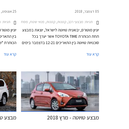
05 דצמבר, 2018
25 אוגוסט, 2018
תגיות:
תגיות:
מבצעי רכב, קטנות, קטנות, פנאי שטח, מסחרי, משפחתיות, מיניוואנים, טויוטה, טויוטה אוריס הייבריד 2015-2019, טויוטה C-HR 2017-2019, טויוטה אייגו 18
מב
יוניון מוטורס, יבואנית טויוטה לישראל, יוצאת במבצע
יוניון מוטו
תחת הכותרת TOYOTA TIME אשר יערך בכל
סוכנויות טויוטה בין התאריכים 12-21 בדצמבר בימים
הכותרת "שנ
א'-ה' בשעות 8:00-20:00 ובימי ו' עד השעה 15:00.
יוצעו לרוכש
קרא עוד
קרא עוד
במסגרת המבצע יוצעו לרוכשים הנחות ממחיר
המחירון, מסלולי מימון בריבית 1.95%, ועסקאות
טרייד-אין.
בין השעות 8:00-15:00.
מבצע טויוטה - מרץ 2018
מבצע טויו