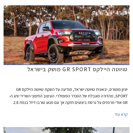
במהלך שנת 2026.
טויוטה היילקס GR SPORT מושק בישראל
יוניון מוטורס, יבואנית טויוטה ישראל, מודיעה על השקת טויוטה היילקס GR
SPORT, מהדורה מוגבלת של הטנדר הפופולרי. העיצוב החיצוני השרירי ותג ה-
GR אולי מרמזים על גרסת ביצועים חזקה אך עם מנוע טורבו דיזל בנפח 2.8
ליטרים עם הספק צנוע של 204 כ"ס לגרסה זו יתרונות רק בהתנהגות הכביש
קרא עוד
והשטח - זה מה שבאמת חשוב ברכב מסוג זה. המחיר החל מ- 370,000 ₪.