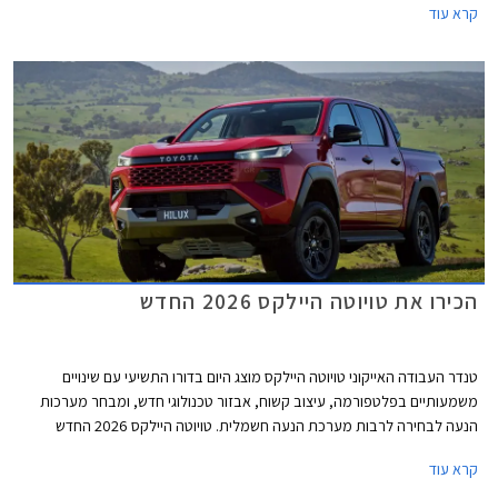
קרא עוד
מבטיח לשמור ולשפר על היכולות המוכחות בתוספת טכנולוגיה חדשה, בטיחות
מתקדמת, סביבת נהג משודרגת ונוחות גבוהה יותר בכביש ובשטח. הדגם מגיע
אלינו עם מנוע טורבו דיזל המשלב מערכת סיוע היברידית מתונה במחיר
התחלתי של 309,990 ₪.
הכירו את טויוטה היילקס 2026 החדש
טנדר העבודה האייקוני טויוטה היילקס מוצג היום בדורו התשיעי עם שינויים
משמעותיים בפלטפורמה, עיצוב קשוח, אבזור טכנולוגי חדש, ומבחר מערכות
הנעה לבחירה לרבות מערכת הנעה חשמלית. טויוטה היילקס 2026 החדש
משתמש בפלטפורמת IMV II עם שלדת סולם קשיחה מבעבר ותושבות חדשות
קרא עוד
לטובת שיפור בתחומי נוחות הנסיעה והבטיחות. הדגם החדש צפוי להגיע לישראל