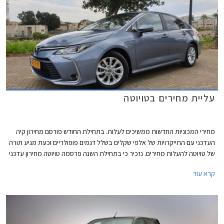
עליית מחירים בטויוטה
מחירי המכוניות החדשות ממשיכים לעלות. בתחילת החודש פורסם מחירון קיה
העדכני עם התייקרויות של אלפי שקלים בשלל דגמים פופולריים וכעת מגיע תורה
של טויוטה להעלות מחירים. נזכיר כי בתחילת השנה פרסמה טויוטה מחירון עדכני
עם התייקרויות של אלפי שקלים והעדכון הנוכחי מגיע 7 חודשים אחריו יחד עם
קרא עוד
הודעה של היצרנית על פיה עקב עיכובים בשרשרת האספקה חלו שינויים
בתכניות הייצור ביניהם הפחתת מכסות ייצור, מה שצפוי להאריך עוד יותר את
זמני ההמתנה לרכבים חדשים. שיווקה של טויוטה יאריס הופסק לפני מספר
חודשים בעוד דגמים נוספים לא יסופקו ללקוחות עד לסוף השנה.