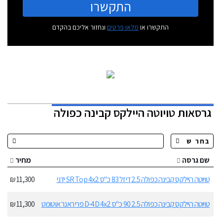
התקשרו
התקשרו או
מלאו פרטים
ונחזור אליכם בהקדם
גרסאות טויוטה היילקס קבינה כפולה
שם גרסה
מחיר
טויוטה היילקס קבינה כפולה 2.5 דיזל 83 כ"ס SR Top 4x2 ידני
11,300 ₪
טויוטה היילקס קבינה כפולה 2.5 90 כ"ס D-4D 4x2 פרי ראנר אוטומט
11,300 ₪