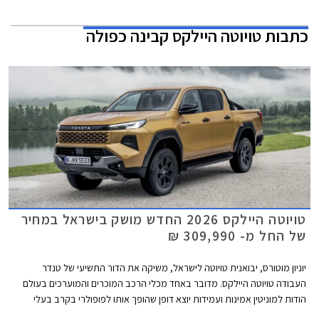
כתבות טויוטה היילקס קבינה כפולה
טויוטה היילקס 2026 החדש מושק בישראל במחיר
של החל מ- 309,990 ₪
יוניון מוטורס, יבואנית טויוטה לישראל, משיקה את הדור התשיעי של טנדר
העבודה טויוטה היילקס. מדובר באחד מכלי הרכב המוכרים והמוערכים בעולם
הודות למוניטין אמינות ועמידות יוצא דופן שהופך אותו לפופולרי בקרב בעלי
מקצוע וחובבי שטח. הדור החדש אמנם מבוסס על פלטפורמת סולם עדכנית אך