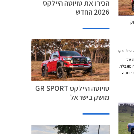
הכירו את טויוטה היילקס
2026 החדש
GR S מושק
ס קבינה כפולה 2020-2026
ה על
GR SPO, מהדורה מוגבלת
 ותג ה-
אך עם
טויוטה היילקס GR SPORT
 עם הספק צנוע
הגות הכביש
מושק בישראל
ה.