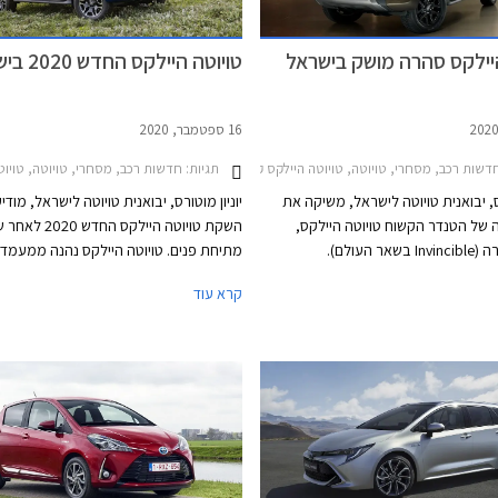
היילקס סהרה מושק בישראל
טויוטה היילקס החדש 2020 בישראל
16 ספטמבר, 2020
דשות רכב, מסחרי, טויוטה, טויוטה היילקס קבינה כפולה 2020-2026מחירון רכב
תגיות:
חדשות רכב, מסחרי, טויוטה, טויוטה היילקס קבינה כפולה 2020-2026, טויוטה היילקס
רס, יבואנית טויוטה לישראל, משיקה את
יוניון מוטורס, יבואנית טויוטה לישראל, מודי
של הטנדר הקשוח טויוטה היילקס,
השקת טויוטה היילקס החדש
ר העולם).
מתיחת פנים. טויוטה היילקס נהנה ממעמד 
בשוק הרכב הישראלי, עם מוניטין אמינות ג
קרא עוד
המבוסס על שנים ארוכות של עבודה קשה, ו
לביקוש רב כרכב משומש ולשמירת ערך מצו