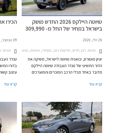
טויוטה היילקס 2026 החדש מושק
הכירו את טו
בישראל במחיר של החל מ- 309,990
₪
26 יולי, 2026
09 נובמבר, 2025
תגיות:
תגיות:
רכב חדש, חדשות רכב, מסחרי, טויוטה, טויוטה היילקס קבינה כפולה 2020-2026מ
ר
יוניון מוטורס, יבואנית טויוטה לישראל, משיקה את
טנדר העבודה
הדור התשיעי של טנדר העבודה טויוטה היילקס.
בדורו התשי
מדובר באחד מכלי הרכב המוכרים והמוערכים
עיצוב קשוח
בעולם הודות למוניטין אמינות ועמידות יוצא דופן
הנעה לבחי
קרא עוד
קרא עוד
שהופך אותו לפופולרי בקרב בעלי מקצוע וחובבי
שטח. הדור החדש אמנם מבוסס על פלטפורמת
IMV II
סולם עדכנית אך מבטיח לשמור ולשפר על היכולות
חדשות לטוב
המוכחות בתוספת טכנולוגיה חדשה, בטיחות
והבטיחות. 
מתקדמת, סביבת נהג משודרגת ונוחות גבוהה יותר
שנת 2026.
בכביש ובשטח. הדגם מגיע אלינו עם מנוע טורבו דיזל
המשלב מערכת סיוע היברידית מתונה במחיר
התחלתי של 309,990 ₪.