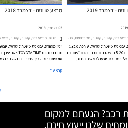
טה - דצמבר 2019
מבצע טויוטה - דצמבר 2018
05 דצמבר, 2018
2018-2020, טויוטה פריוס 2019-2021, טויוטה פריוס+ הייבריד 2015-2021, טויוטה קורולה 2019-2023טויוטה ראב 4 2019-2026
תגיות:
צעי רכב, קטנות, קטנות, משפחתיות, פנאי שטח, מסחרי, טויוטה, טויוטה היילקס קבינה כפולה 2015-2020, טויוטה C-HR 2017-2019, טויוטה יאריס 2017-2020, טויוטה יאריס הייבריד 2017-2020, טויוטה לנד קרוזר ארוך 2018-2020, טויוטה לנד קרוזר קצר 2018-2020, טויוטה פריוס+ הייבריד 2015-2021, טויוטה קורולה 2019-2023טויוטה ראב 
מבצעי רכב, קטנות, קטנות, פנאי שטח, מסחרי, משפחתיות, מיניוואנים, טויוטה, טויו
רס, יבואנית טויוטה לישראל, עורכת מבצע
יוניון מוטורס, יבואנית טויוטה לישראל, יוצ
בין התאריכים 5-20 בדצמבר תחת הכותרת "פותחים
תחת הכותרת TOYOTA TIME אשר יע
טה" במסגרתו יוצעו לרוכשים הנחות
סוכנויות טויוטה בין
ון, מסלולי מימון נוחים, וליסינג פרטי
קרא עוד
י קבוע. המבצע מתקיים בכל סוכנויות
במסגרת המבצע יוצעו לרוכשים הנחות ממ
י הארץ בין הימים א'-ה' בין השעות
המחירון, מסלולי מי
8:00.
טרייד-אין.
ה
שת רכב? הגעתם למקום
מחים שלנו ייעוץ חינם,