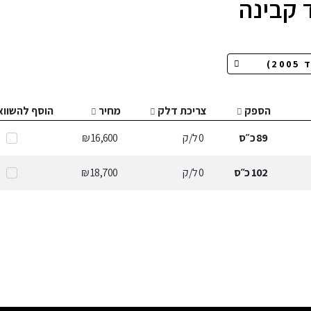
 קבינה
הספק
צריכת דלק
מחיר
הוסף להשווא
89
כ״ס
0
ל/ק
16,600 ₪
102
כ״ס
0
ל/ק
18,700 ₪