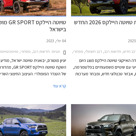
יוטה היילקס 2026 החדש
טויוטה היילקס PORT
בישראל
04 יולי, 2023
חירון רכב
תגיות:
כב חדש, חדשות רכב, רכב חשמלי, מסחרי, טויוטה, טויוטה היילקס קבינה כפולה 2020-2026רכב חשמלי
חדשות רכב, מסחרי, טויוטהטויוטה היילק
 האייקוני טויוטה היילקס מוצג היום
יוניון מוטורס, יבואנית טויוטה ישראל, מודיע
עי עם שינויים משמעותיים בפלטפורמה,
השקת טויוטה היילקס RT
, אבזור טכנולוגי חדש, ומבחר מערכות
של הטנדר הפופולרי. העיצוב החיצוני השרירי
רה לרבות מערכת הנעה חשמלית.
GR אולי מרמזים על גרסת ביצועים חזקה 
קרא עוד
טויוטה היילקס 2026 החדש משתמש בפלטפורמת
מנוע טורבו דיזל בנפח 2.8 ליטרים
 עם שלדת סולם קשיחה מבעבר ותושבות
של 204 כ"ס לגרסה זו יתרונות רק בהתנ
ת שיפור בתחומי נוחות הנסיעה
והשטח - זה מה שבאמת חשוב ברכב מסוג ז
הדגם החדש צפוי להגיע לישראל במהלך
המחיר החל מ- 370,000 ₪.