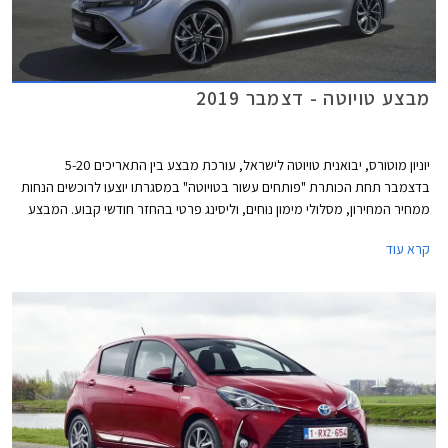
מבצע טויוטה - דצמבר 2019
יוניון מוטורס, יבואנית טויוטה לישראל, עורכת מבצע בין התאריכים 5-20
בדצמבר תחת הכותרת "פותחים עשור בטויוטה" במסגרתו יוצעו לרוכשים הנחות
ממחיר המחירון, מסלולי מימון נוחים, וליסינג פרטי בהחזר חודשי קבוע. המבצע
מתקיים בכל סוכנויות טויוטה ברחבי הארץ בין הימים א'-ה' בין השעות 8:00-
קרא עוד
20:00 ובימי ו' בין השעות 8:00-15:00.