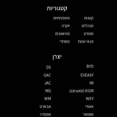
קטגוריות
קטנות
משפחתיות
מנהלים
יוקרה
ספורט
מיניוואנים
פנאי שטח
מסחרי
יצרן
BYD
DS
GAC
EVEASY
JAC
IM
KGM (סאנגיונג)
MG
WM
WEY
אאודי
אבארט
אווטאר
אומודה