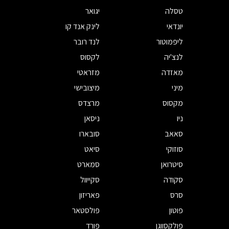
טסלה
יגואר
יונדאי
לינק אנד קו
ליפמוטור
לנד רובר
לנצ'יה
לקסוס
מאזדה
מזראטי
מיני
מיצובישי
מקסוס
מרצדס
ניו
ניסאן
סאאב
סובארו
סוזוקי
סיאט
סיטרואן
סמארט
סקודה
סקייוול
סרס
פאריזון
פוטון
פולסטאר
פולקסווגן
פורד