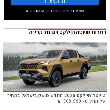
התקשרו
התקשרו או
מלאו פרטים
ונחזור אליכם בהקדם
כתבות
טויוטה היילקס ויגו חד קבינה
טויוטה היילקס 2026 החדש מושק בישראל במחיר
של החל מ- 309,990 ₪