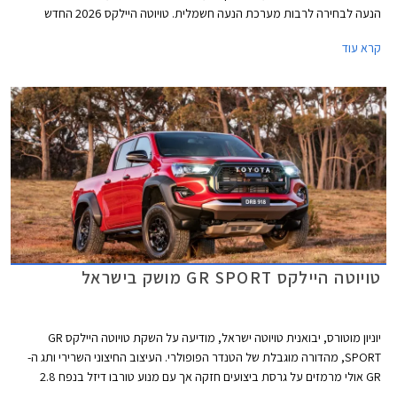
הנעה לבחירה לרבות מערכת הנעה חשמלית. טויוטה היילקס 2026 החדש
משתמש בפלטפורמת IMV II עם שלדת סולם קשיחה מבעבר ותושבות חדשות
קרא עוד
לטובת שיפור בתחומי נוחות הנסיעה והבטיחות. הדגם החדש צפוי להגיע לישראל
במהלך שנת 2026.
טויוטה היילקס GR SPORT מושק בישראל
יוניון מוטורס, יבואנית טויוטה ישראל, מודיעה על השקת טויוטה היילקס GR
SPORT, מהדורה מוגבלת של הטנדר הפופולרי. העיצוב החיצוני השרירי ותג ה-
GR אולי מרמזים על גרסת ביצועים חזקה אך עם מנוע טורבו דיזל בנפח 2.8
ליטרים עם הספק צנוע של 204 כ"ס לגרסה זו יתרונות רק בהתנהגות הכביש