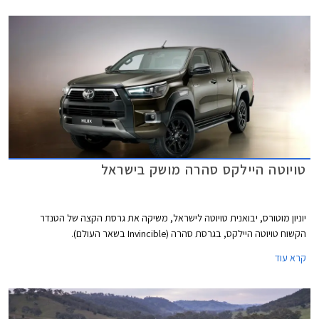
בתכניות הייצור ביניהם הפחתת מכסות ייצור, מה שצפוי להאריך עוד יותר את
זמני ההמתנה לרכבים חדשים. שיווקה של טויוטה יאריס הופסק לפני מספר
חודשים בעוד דגמים נוספים לא יסופקו ללקוחות עד לסוף השנה.
טויוטה היילקס סהרה מושק בישראל
יוניון מוטורס, יבואנית טויוטה לישראל, משיקה את גרסת הקצה של הטנדר
הקשוח טויוטה היילקס, בגרסת סהרה (Invincible בשאר העולם).
קרא עוד