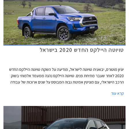
טויוטה היילקס החדש 2020 בישראל
יוניון מוטורס, יבואנית טויוטה לישראל, מודיעה על השקת טויוטה היילקס החדש
2020 לאחר שעבר מתיחת פנים. טויוטה היילקס נהנה ממעמד אלמותי בשוק
הרכב הישראלי, עם מוניטין אמינות גבוה המבוסס על שנים ארוכות של עבודה
קשה, וזוכה לביקוש רב כרכב משומש ולשמירת ערך מצוינת.
קרא עוד