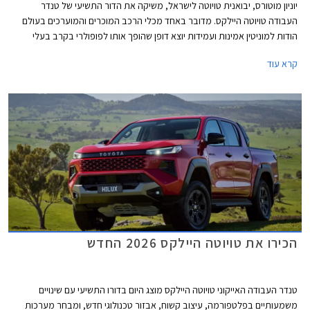
יוניון מוטורס, יבואנית טויוטה לישראל, משיקה את הדור התשיעי של טנדר
העבודה טויוטה היילקס. מדובר באחד מכלי הרכב המוכרים והמוערכים בעולם
הודות למוניטין אמינות ועמידות יוצא דופן שהופך אותו לפופולרי בקרב בעלי
מקצוע וחובבי שטח. הדור החדש אמנם מבוסס על פלטפורמת סולם עדכנית אך
קרא עוד
מבטיח לשמור ולשפר על היכולות המוכחות בתוספת טכנולוגיה חדשה, בטיחות
מתקדמת, סביבת נהג משודרגת ונוחות גבוהה יותר בכביש ובשטח. הדגם מגיע
אלינו עם מנוע טורבו דיזל המשלב מערכת סיוע היברידית מתונה במחיר
התחלתי של 309,990 ₪.
הכירו את טויוטה היילקס 2026 החדש
טנדר העבודה האייקוני טויוטה היילקס מוצג היום בדורו התשיעי עם שינויים
משמעותיים בפלטפורמה, עיצוב קשוח, אבזור טכנולוגי חדש, ומבחר מערכות