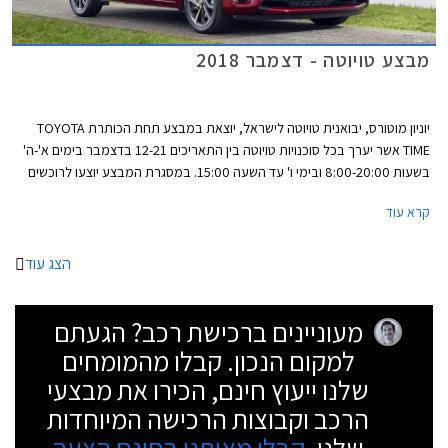
מבצע טויוטה - דצמבר 2018
יוניון מוטורס, יבואנית טויוטה לישראל, יוצאת במבצע תחת הכותרת TOYOTA
TIME אשר יערך בכל סוכנויות טויוטה בין התאריכים 12-21 בדצמבר בימים א'-ה'
בשעות 8:00-20:00 ובימי ו' עד השעה 15:00. במסגרת המבצע יוצעו לרוכשים
הנחות ממחיר המחירון, מסלולי מימון בריבית 1.95%, ועסקאות טרייד-אין.
קרא עוד
הצג עוד
מעוניינים ברכישת רכב? הגעתם
למקום הנכון. קבלו מהמומחים
שלנו ייעוץ חינם, הכירו את מבצעי
הרכב וקבוצות הרכישה המיוחדות
שלנו.
קבלו מאיתנו בחינם הצעה