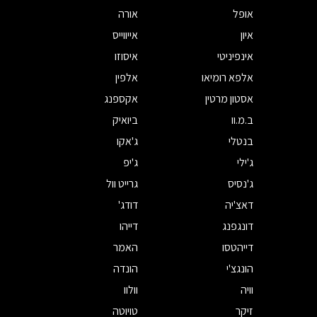
אופל
אורה
איון
אייווייס
אינפיניטי
איסוזו
אלפא רומיאו
אלפין
אסטון מרטין
אקספנג
ב.מ.וו
ביואיק
בנטלי
ג'אקו
ג'ילי
ג'יפ
ג'נסיס
גרייט וול
דאצ'יה
דודג'
דונגפנג
דייהו
דייהטסו
האמר
הונגצ'י
הונדה
וויה
וולוו
זיקר
טויוטה