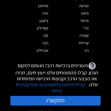
פורשה
פורתינג
פיאט
פיג'ו
פרארי
צ'אנגן
צ'רי
קאדילק
קופרה
קיה
קרייזלר
רובר
רנו
שברולט
מעוניינים ברכישת רכב? הגעתם למקום
הנכון. קבלו מהמומחים שלנו ייעוץ חינם, הכירו
את מבצעי הרכב וקבוצות הרכישה המיוחדות
שלנו.
קבלו מאיתנו בחינם הצעה אטרקטיבית
עכשיו
התקשרו