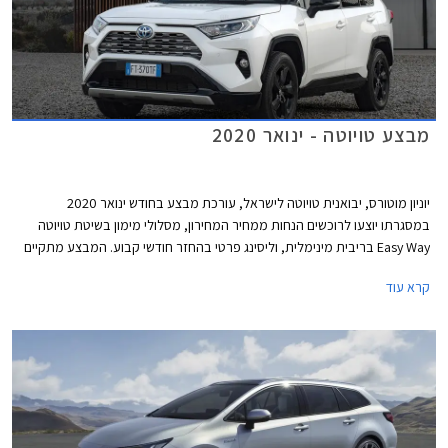
מבצע טויוטה - ינואר 2020
יוניון מוטורס, יבואנית טויוטה לישראל, עורכת מבצע בחודש ינואר 2020
במסגרתו יוצעו לרוכשים הנחות ממחיר המחירון, מסלולי מימון בשיטת טויוטה
Easy Way בריבית מינימלית, וליסינג פרטי בהחזר חודשי קבוע. המבצע מתקיים
בכל סוכנויות טויוטה ברחבי הארץ בימים א'-ה' בין השעות 8:00-20:00 ובימי ו'
קרא עוד
בין השעות 8:00-15:00.