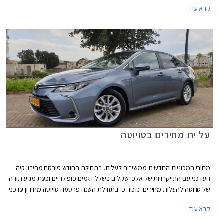
קרא עוד
והשטח - זה מה שבאמת חשוב ברכב מסוג זה. המחיר החל מ- 370,000 ₪.
עליית מחירים בטויוטה
מחירי המכוניות החדשות ממשיכים לעלות. בתחילת החודש פורסם מחירון קיה
העדכני עם התייקרויות של אלפי שקלים בשלל דגמים פופולריים וכעת מגיע תורה
של טויוטה להעלות מחירים. נזכיר כי בתחילת השנה פרסמה טויוטה מחירון עדכני
עם התייקרויות של אלפי שקלים והעדכון הנוכחי מגיע 7 חודשים אחריו יחד עם
קרא עוד
הודעה של היצרנית על פיה עקב עיכובים בשרשרת האספקה חלו שינויים