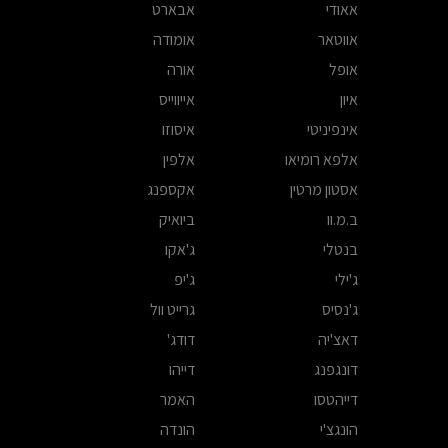
אאודי
אבארט
אווטאר
אומודה
אופל
אורה
איון
אייווייס
אינפיניטי
איסוזו
אלפא רומיאו
אלפין
אסטון מרטין
אקספנג
ב.מ.וו
ביואיק
בנטלי
ג'אקו
ג'ילי
ג'יפ
ג'נסיס
גרייט וול
דאצ'יה
דודג'
דונגפנג
דייהו
דייהטסו
האמר
הונגצ'י
הונדה