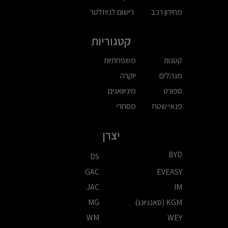
מחירון רכב
רישום לניוזלטר
קטגוריות
קטנות
משפחתיות
מנהלים
יוקרה
ספורט
מיניוואנים
פנאי שטח
מסחרי
יצרן
BYD
DS
GAC
EVEASY
JAC
IM
KGM (סאנגיונג)
MG
WM
WEY