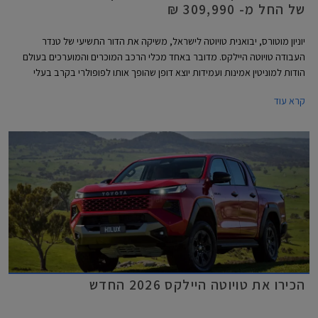
של החל מ- 309,990 ₪
יוניון מוטורס, יבואנית טויוטה לישראל, משיקה את הדור התשיעי של טנדר
העבודה טויוטה היילקס. מדובר באחד מכלי הרכב המוכרים והמוערכים בעולם
הודות למוניטין אמינות ועמידות יוצא דופן שהופך אותו לפופולרי בקרב בעלי
מקצוע וחובבי שטח. הדור החדש אמנם מבוסס על פלטפורמת סולם עדכנית אך
קרא עוד
מבטיח לשמור ולשפר על היכולות המוכחות בתוספת טכנולוגיה חדשה, בטיחות
מתקדמת, סביבת נהג משודרגת ונוחות גבוהה יותר בכביש ובשטח. הדגם מגיע
אלינו עם מנוע טורבו דיזל המשלב מערכת סיוע היברידית מתונה במחיר
התחלתי של 309,990 ₪.
הכירו את טויוטה היילקס 2026 החדש