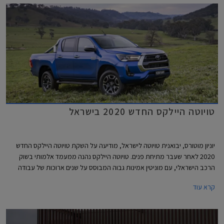
טויוטה היילקס החדש 2020 בישראל
יוניון מוטורס, יבואנית טויוטה לישראל, מודיעה על השקת טויוטה היילקס החדש
2020 לאחר שעבר מתיחת פנים. טויוטה היילקס נהנה ממעמד אלמותי בשוק
הרכב הישראלי, עם מוניטין אמינות גבוה המבוסס על שנים ארוכות של עבודה
קשה, וזוכה לביקוש רב כרכב משומש ולשמירת ערך מצוינת.
קרא עוד