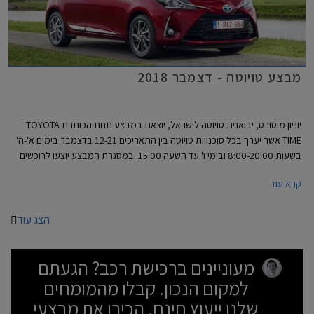
מבצע טויוטה - דצמבר 2018
יוניון מוטורס, יבואנית טויוטה לישראל, יוצאת במבצע תחת הכותרת TOYOTA
TIME אשר יערך בכל סוכנויות טויוטה בין התאריכים 12-21 בדצמבר בימים א'-ה'
בשעות 8:00-20:00 ובימי ו' עד השעה 15:00. במסגרת המבצע יוצעו לרוכשים
הנחות ממחיר המחירון, מסלולי מימון בריבית 1.95%, ועסקאות טרייד-אין.
קרא עוד
הצג עוד
מעוניינים ברכישת רכב? הגעתם
למקום הנכון. קבלו מהמומחים
שלנו ייעוץ חינם, הכירו את מבצעי