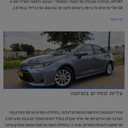
SPORT, מהדורה מוגבלת של הטנדר הפופולרי. העיצוב החיצוני השרירי ותג ה-
GR אולי מרמזים על גרסת ביצועים חזקה אך עם מנוע טורבו דיזל בנפח 2.8
ליטרים עם הספק צנוע של 204 כ"ס לגרסה זו יתרונות רק בהתנהגות הכביש
קרא עוד
והשטח - זה מה שבאמת חשוב ברכב מסוג זה. המחיר החל מ- 370,000 ₪.
עליית מחירים בטויוטה
מחירי המכוניות החדשות ממשיכים לעלות. בתחילת החודש פורסם מחירון קיה
העדכני עם התייקרויות של אלפי שקלים בשלל דגמים פופולריים וכעת מגיע תורה
של טויוטה להעלות מחירים. נזכיר כי בתחילת השנה פרסמה טויוטה מחירון עדכני