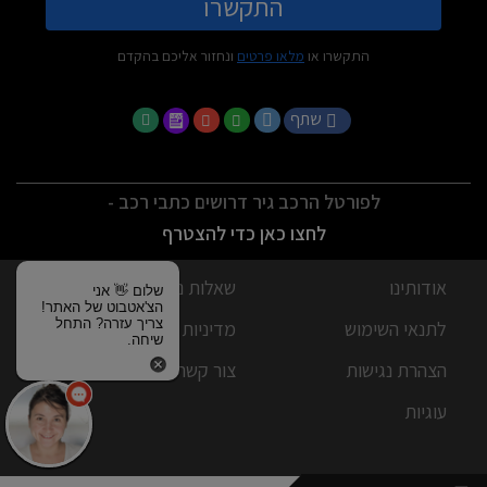
התקשרו
התקשרו או
מלאו פרטים
ונחזור אליכם בהקדם
שתף
לפורטל הרכב גיר דרושים כתבי רכב -
לחצו כאן כדי להצטרף
אודותינו
שאלות נפוצות
שלום 👋 אני
הצ'אטבוט של האתר!
צריך עזרה? התחל
לתנאי השימוש
מדיניות פרטיות
שיחה.
הצהרת נגישות
צור קשר
עוגיות