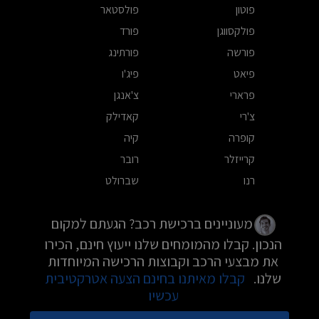
פוטון
פולסטאר
פולקסווגן
פורד
פורשה
פורתינג
פיאט
פיג'ו
פרארי
צ'אנגן
צ'רי
קאדילק
קופרה
קיה
קרייזלר
רובר
רנו
שברולט
מעוניינים ברכישת רכב? הגעתם למקום
הנכון. קבלו מהמומחים שלנו ייעוץ חינם, הכירו
את מבצעי הרכב וקבוצות הרכישה המיוחדות
שלנו.
קבלו מאיתנו בחינם הצעה אטרקטיבית
עכשיו