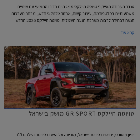
טנדר העבודה האייקוני טויוטה היילקס מוצג היום בדורו התשיעי עם שינויים
משמעותיים בפלטפורמה, עיצוב קשוח, אבזור טכנולוגי חדש, ומבחר מערכות
הנעה לבחירה לרבות מערכת הנעה חשמלית. טויוטה היילקס 2026 החדש
משתמש בפלטפורמת IMV II עם שלדת סולם קשיחה מבעבר ותושבות חדשות
קרא עוד
לטובת שיפור בתחומי נוחות הנסיעה והבטיחות. הדגם החדש צפוי להגיע לישראל
במהלך שנת 2026.
טויוטה היילקס GR SPORT מושק בישראל
יוניון מוטורס, יבואנית טויוטה ישראל, מודיעה על השקת טויוטה היילקס GR