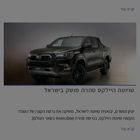
עם התייקרויות של אלפי שקלים והעדכון הנוכחי מגיע 7 חודשים אחריו יחד עם
קרא עוד
הודעה של היצרנית על פיה עקב עיכובים בשרשרת האספקה חלו שינויים
בתכניות הייצור ביניהם הפחתת מכסות ייצור, מה שצפוי להאריך עוד יותר את
זמני ההמתנה לרכבים חדשים. שיווקה של טויוטה יאריס הופסק לפני מספר
חודשים בעוד דגמים נוספים לא יסופקו ללקוחות עד לסוף השנה.
טויוטה היילקס סהרה מושק בישראל
יוניון מוטורס, יבואנית טויוטה לישראל, משיקה את גרסת הקצה של הטנדר
הקשוח טויוטה היילקס, בגרסת סהרה (Invincible בשאר העולם).
קרא עוד