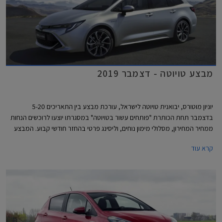
מבצע טויוטה - דצמבר 2019
יוניון מוטורס, יבואנית טויוטה לישראל, עורכת מבצע בין התאריכים 5-20
בדצמבר תחת הכותרת "פותחים עשור בטויוטה" במסגרתו יוצעו לרוכשים הנחות
ממחיר המחירון, מסלולי מימון נוחים, וליסינג פרטי בהחזר חודשי קבוע. המבצע
מתקיים בכל סוכנויות טויוטה ברחבי הארץ בין הימים א'-ה' בין השעות 8:00-
קרא עוד
20:00 ובימי ו' בין השעות 8:00-15:00.