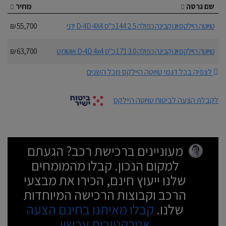
שם גרסה
מחיר
טויוטה היילקס ויגו קבינה כפולה 2.5 144 כ"ס D-4D 4X4 ידני
55,700 ₪
טויוטה היילקס ויגו קבינה כפולה 3.0 171 כ"ס D-4D 4x4 אוטומט
63,700 ₪
לצפיה בכל דגמי טויוטה היילקס מכל השנים
לקבלת הצעה לביטוח טויוטה היילקס
מעוניינים ברכישת רכב? הגעתם
למקום הנכון. קבלו מהמומחים
שלנו ייעוץ חינם, הכירו את מבצעי
הרכב וקבוצות הרכישה המיוחדות
שלנו.
קבלו מאיתנו בחינם הצעה
אטרקטיבית עכשיו