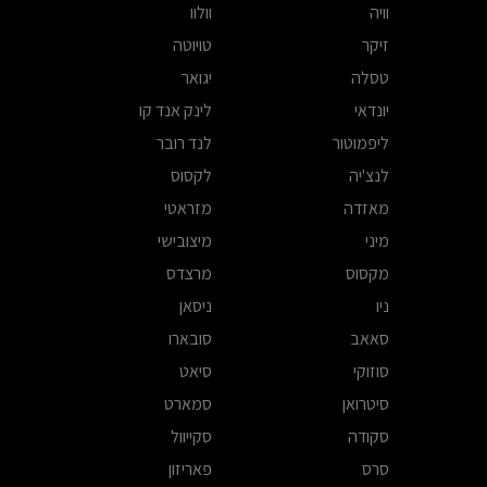
וויה
וולוו
זיקר
טויוטה
טסלה
יגואר
יונדאי
לינק אנד קו
ליפמוטור
לנד רובר
לנצ'יה
לקסוס
מאזדה
מזראטי
מיני
מיצובישי
מקסוס
מרצדס
ניו
ניסאן
סאאב
סובארו
סוזוקי
סיאט
סיטרואן
סמארט
סקודה
סקייוול
סרס
פאריזון