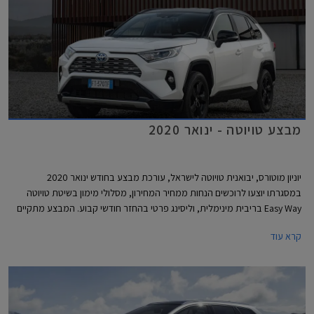
מבצע טויוטה - ינואר 2020
יוניון מוטורס, יבואנית טויוטה לישראל, עורכת מבצע בחודש ינואר 2020
במסגרתו יוצעו לרוכשים הנחות ממחיר המחירון, מסלולי מימון בשיטת טויוטה
Easy Way בריבית מינימלית, וליסינג פרטי בהחזר חודשי קבוע. המבצע מתקיים
בכל סוכנויות טויוטה ברחבי הארץ בימים א'-ה' בין השעות 8:00-20:00 ובימי ו'
קרא עוד
בין השעות 8:00-15:00.