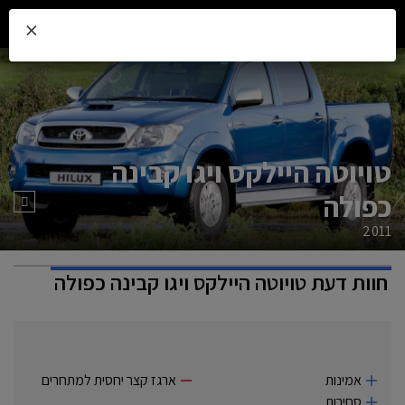
×
טויוטה היילקס ויגו קבינה
כפולה
2011
חוות דעת
טויוטה היילקס ויגו קבינה כפולה
אמינות
ארגז קצר יחסית למתחרים
סחירות