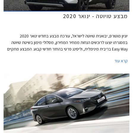
מבצע טויוטה - ינואר 2020
יוניון מוטורס, יבואנית טויוטה לישראל, עורכת מבצע בחודש ינואר 2020
במסגרתו יוצעו לרוכשים הנחות ממחיר המחירון, מסלולי מימון בשיטת טויוטה
Easy Way בריבית מינימלית, וליסינג פרטי בהחזר חודשי קבוע. המבצע מתקיים
בכל סוכנויות טויוטה ברחבי הארץ בימים א'-ה' בין השעות 8:00-20:00 ובימי ו'
קרא עוד
בין השעות 8:00-15:00.