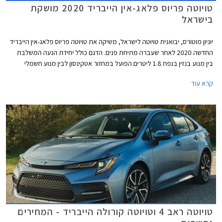
טויוטה פריוס פלאג-אין הייבריד 2020 מושקת
בישראל
יוניון מוטורס, יבואנית טויוטה לישראל, משיקה את טויוטה פריוס פלאג-אין הייבריד
החדשה 2020 לאחר שעברה מתיחת פנים. הדגם כולל יחידת הנעה המשלבת
בין מנוע בנזין בנפח 1.8 ליטרים הפועל במחזור אטקינסון לבין מנוע חשמלי
בהספק 71 כ"ס היוצרים הספק משולב של 122 כ"ס. יחידת ההנעה משודכת
קרא עוד
לתיבת הילוכים אוטומטית רציפה CVT ומספקת תאוצה 0-100 קמ"ש תוך 11.0
שניות.
טויוטה ראב 4 וטויוטה קורולה הייבריד - המחירים