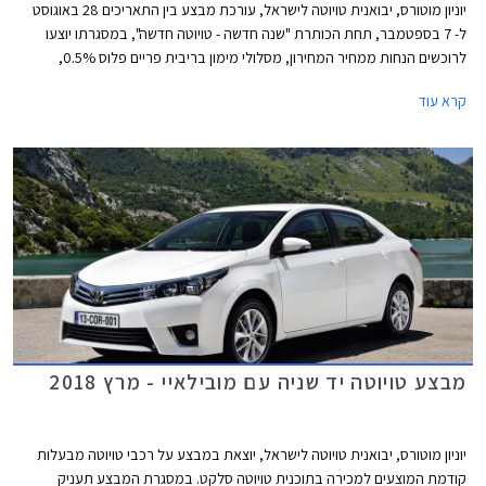
יוניון מוטורס, יבואנית טויוטה לישראל, עורכת מבצע בין התאריכים 28 באוגוסט
ל- 7 בספטמבר, תחת הכותרת "שנה חדשה - טויוטה חדשה", במסגרתו יוצעו
לרוכשים הנחות ממחיר המחירון, מסלולי מימון בריבית פריים פלוס 0.5%,
ואפשרות לטרייד-אין. המבצע מתקיים בכל 29 סוכנויות טויוטה ברחבי הארץ
קרא עוד
בימים א'-ה' בין השעות 8:00-19:00 ובימי ו' בין השעות 8:00-15:00.
מבצע טויוטה יד שניה עם מובילאיי - מרץ 2018
יוניון מוטורס, יבואנית טויוטה לישראל, יוצאת במבצע על רכבי טויוטה מבעלות
קודמת המוצעים למכירה בתוכנית טויוטה סלקט. במסגרת המבצע תעניק