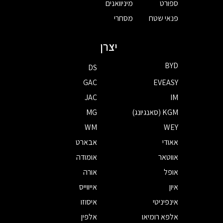
ספורט
מיניוואנים
פנאי שטח
מסחרי
יצרן
BYD
DS
GAC
EVEASY
JAC
IM
KGM (סאנגיונג)
MG
WM
WEY
אאודי
אבארט
אווטאר
אומודה
אופל
אורה
איון
אייווייס
אינפיניטי
איסוזו
אלפא רומיאו
אלפין