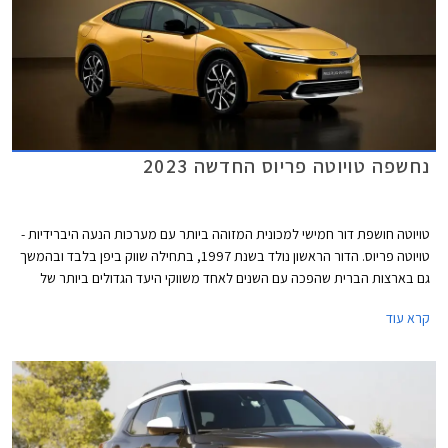
נחשפה טויוטה פריוס החדשה 2023
טויוטה חושפת דור חמישי למכונית המזוהה ביותר עם מערכות הנעה היברידיות -
טויוטה פריוס. הדור הראשון נולד בשנת 1997, בתחילה שווק ביפן בלבד ובהמשך
גם בארצות הברית שהפכה עם השנים לאחד משווקי היעד הגדולים ביותר של
הדגם. הספקנות אודות הדגם התחלפה מהר מאוד בהערכה לצריכת הדלק
קרא עוד
ופליטת המזהמים הנמוכות. השימוש במכוניות טויוטה פריוס חסך מהאטמוספרה
לפחות 82 מיליון טונות של פחמן דו חמצני. היו מי שהחלו להספיד את טויוטה
פריוס לאור העובדה שטויוטה מציעה כעת יחידות הנעה היברידיות בדגמי המסה
המוכרים של המותג, אך לרגל יום הולדת 25 ולאחר למעלה מ- 5 מיליון יחידות
שנמסרו, נחשפת טויוטה פריוס בדור חדש ומסקרן.