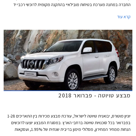
החברה במתנה מערכת בטיחות מובילאיי בהתקנה מקומית לרוכשי רכבי יד
שניה מדגמי טויוטה קורולה, טויוטה אוריס, וטויוטה פריוס. שווי ההטבה עומד על
קרא עוד
למעלה מ- 2,000 ₪ ויזכה את הלקוחות בהנחה של 1,500 ₪ באגרת רישוי
לרכב, בהתאם לתקנות התעבורה.
מבצע טויוטה - פברואר 2018
יוניון מוטורס, יבואנית טויוטה לישראל, עורכת מבצע מכירות בין התאריכים 1-28
בפברואר בכל סוכנויות טויוטה ברחבי הארץ. במסגרת המבצע יוצעו לרוכשים
הנחות ממחיר המחירון, מסלולי מימון בריבית שנתית של 1.95%, ועסקאות
טרייד-אין.