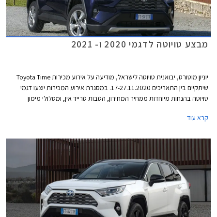
מבצע טויוטה לדגמי 2020 ו- 2021
יוניון מוטורס, יבואנית טויוטה לישראל, מודיעה על אירוע מכירות Toyota Time
שיתקיים בין התאריכים 17-27.11.2020. במסגרת אירוע המכירות יוצעו דגמי
טויוטה בהנחות מיוחדות ממחיר המחירון, הטבות טרייד אין, ומסלולי מימון
אטרקטיביים. במהלך ימי המבצע יורחבו שעות הפעילות של סוכנויות טויוטה
קרא עוד
ברחבי הארץ ואולמות התצוגה יהיו פתוחים בין השעות 8:00-20:00 בימי חול,
ובין השעות 8:00-15:00 בימי שישי. ניתן לבצע הזמנה אונליין באתר האינטרנט
של טויוטה ולשריין רכב באמצעות תשלום מקדמה בסך 2,000 ₪.