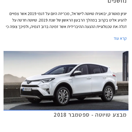
נחשפים
יוניון מוטורס, יבואנית טויוטה לישראל, מכריזה היום על דגמי 2019 אשר צפויים
להגיע אלינו בקרוב במהלך הרבעון הראשון של שנת 2019. טויוטה חרטה על
דגלה את טכנולוגיית ההנעה ההיברידית אשר זמינה ברוב דגמיה, ולפיכך צופה כי
80% מרכבי טויוטה אשר ימסרו בשנת 2019 בישראל יהיו היברידיים.
קרא עוד
מבצע טויוטה - ספטמבר 2018