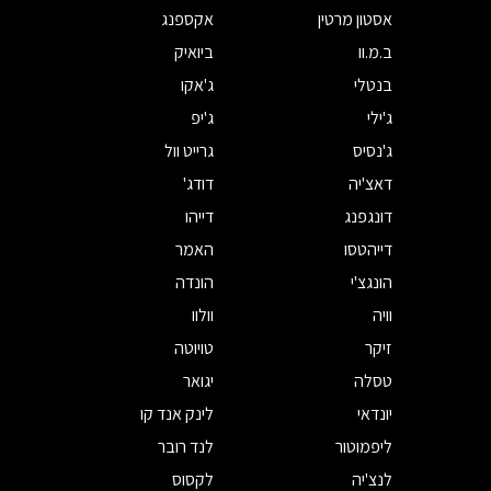
אסטון מרטין
אקספנג
ב.מ.וו
ביואיק
בנטלי
ג'אקו
ג'ילי
ג'יפ
ג'נסיס
גרייט וול
דאצ'יה
דודג'
דונגפנג
דייהו
דייהטסו
האמר
הונגצ'י
הונדה
וויה
וולוו
זיקר
טויוטה
טסלה
יגואר
יונדאי
לינק אנד קו
ליפמוטור
לנד רובר
לנצ'יה
לקסוס