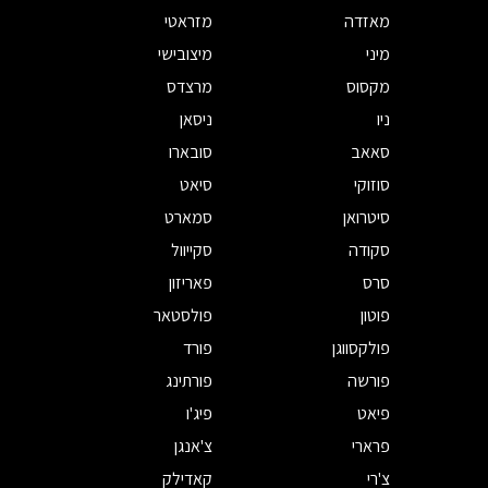
מאזדה
מזראטי
מיני
מיצובישי
מקסוס
מרצדס
ניו
ניסאן
סאאב
סובארו
סוזוקי
סיאט
סיטרואן
סמארט
סקודה
סקייוול
סרס
פאריזון
פוטון
פולסטאר
פולקסווגן
פורד
פורשה
פורתינג
פיאט
פיג'ו
פרארי
צ'אנגן
צ'רי
קאדילק