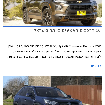
10 הרכבים האמינים ביותר בישראל
ארגון Consumer Reports הוא גוף עצמאי ללא מטרות רווח הפועל למען שוק
הוגן עבור הצרכנים. סקרי האמינות של הארגון מעניקים לצרכנים אפשרות
לבחירת היצרן עם ציון האמינות הגבוה ביותר, וגם הדגם עם הציון הגבוה ביותר.
המידע נאסף באמצעות סקרים הנשלחים לחברי הארגון מדי שנה. בשנת 2021
קרא עוד
נאסף מידע אודות 300,000 כלי רכב משנות המודל 2020 ו- 2021. בשבוע
שעבר פרסם הארגון את רשימת המותגים והדגמים האמינים ביותר. אספנו
עבורכם את הדגמים שקיבלו את הציון הגבוה ביותר ונמכרים גם בישראל.