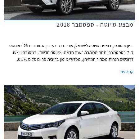
מבצע טויוטה - ספטמבר 2018
יוניון מוטורס, יבואנית טויוטה לישראל, עורכת מבצע בין התאריכים 28 באוגוסט
ל- 7 בספטמבר, תחת הכותרת "שנה חדשה - טויוטה חדשה", במסגרתו יוצעו
לרוכשים הנחות ממחיר המחירון, מסלולי מימון בריבית פריים פלוס 0.5%,
ואפשרות לטרייד-אין. המבצע מתקיים בכל 29 סוכנויות טויוטה ברחבי הארץ
קרא עוד
בימים א'-ה' בין השעות 8:00-19:00 ובימי ו' בין השעות 8:00-15:00.