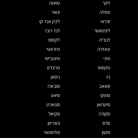
זיקר
טויוטה
טסלה
יגואר
יונדאי
לינק אנד קו
ליפמוטור
לנד רובר
לנצ'יה
לקסוס
מאזדה
מזראטי
מיני
מיצובישי
מקסוס
מרצדס
ניו
ניסאן
סאאב
סובארו
סוזוקי
סיאט
סיטרואן
סמארט
סקודה
סקייוול
סרס
פאריזון
פוטון
פולסטאר