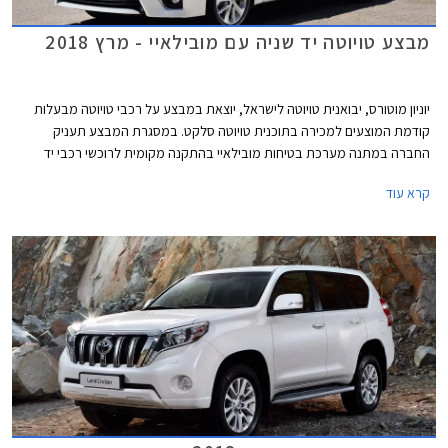
מבצע טויוטה יד שניה עם מובילאיי - מרץ 2018
יוניון מוטורס, יבואנית טויוטה לישראל, יוצאת במבצע על רכבי טויוטה מבעלות
קודמת המוצעים למכירה בתוכנית טויוטה סלקט. במסגרת המבצע תעניק
החברה במתנה מערכת בטיחות מובילאיי בהתקנה מקומית לרוכשי רכבי יד
שניה מדגמי טויוטה קורולה, טויוטה אוריס, וטויוטה פריוס. שווי ההטבה עומד על
קרא עוד
למעלה מ- 2,000 ₪ ויזכה את הלקוחות בהנחה של 1,500 ₪ באגרת רישוי
לרכב, בהתאם לתקנות התעבורה.