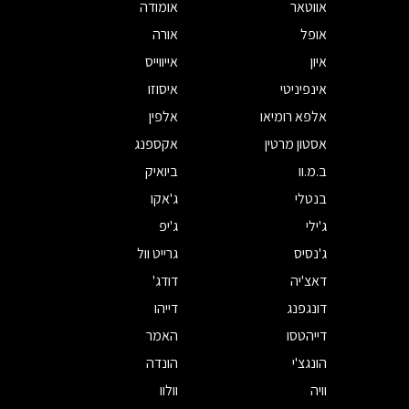
אווטאר
אומודה
אופל
אורה
איון
אייווייס
אינפיניטי
איסוזו
אלפא רומיאו
אלפין
אסטון מרטין
אקספנג
ב.מ.וו
ביואיק
בנטלי
ג'אקו
ג'ילי
ג'יפ
ג'נסיס
גרייט וול
דאצ'יה
דודג'
דונגפנג
דייהו
דייהטסו
האמר
הונגצ'י
הונדה
וויה
וולוו