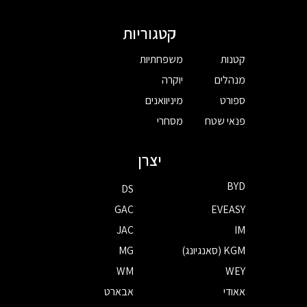
קטגוריות
קטנות
משפחתיות
מנהלים
יוקרה
ספורט
מיניוואנים
פנאי שטח
מסחרי
יצרן
BYD
DS
GAC
EVEASY
JAC
IM
KGM (סאנגיונג)
MG
WM
WEY
אאודי
אבארט