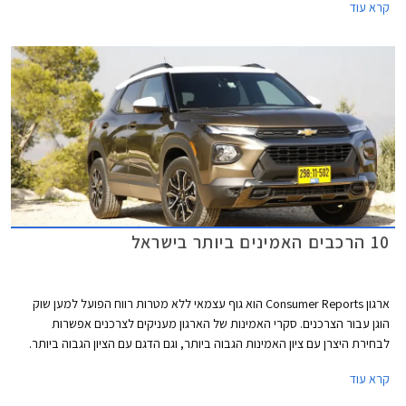
קרא עוד
ופליטת המזהמים הנמוכות. השימוש במכוניות טויוטה פריוס חסך מהאטמוספרה
לפחות 82 מיליון טונות של פחמן דו חמצני. היו מי שהחלו להספיד את טויוטה
פריוס לאור העובדה שטויוטה מציעה כעת יחידות הנעה היברידיות בדגמי המסה
המוכרים של המותג, אך לרגל יום הולדת 25 ולאחר למעלה מ- 5 מיליון יחידות
שנמסרו, נחשפת טויוטה פריוס בדור חדש ומסקרן.
10 הרכבים האמינים ביותר בישראל
ארגון Consumer Reports הוא גוף עצמאי ללא מטרות רווח הפועל למען שוק
הוגן עבור הצרכנים. סקרי האמינות של הארגון מעניקים לצרכנים אפשרות
לבחירת היצרן עם ציון האמינות הגבוה ביותר, וגם הדגם עם הציון הגבוה ביותר.
המידע נאסף באמצעות סקרים הנשלחים לחברי הארגון מדי שנה. בשנת 2021
קרא עוד
נאסף מידע אודות 300,000 כלי רכב משנות המודל 2020 ו- 2021. בשבוע
שעבר פרסם הארגון את רשימת המותגים והדגמים האמינים ביותר. אספנו