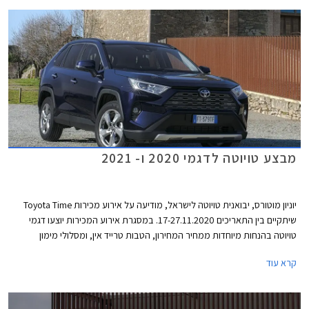
עבורכם את הדגמים שקיבלו את הציון הגבוה ביותר ונמכרים גם בישראל.
מבצע טויוטה לדגמי 2020 ו- 2021
יוניון מוטורס, יבואנית טויוטה לישראל, מודיעה על אירוע מכירות Toyota Time
שיתקיים בין התאריכים 17-27.11.2020. במסגרת אירוע המכירות יוצעו דגמי
טויוטה בהנחות מיוחדות ממחיר המחירון, הטבות טרייד אין, ומסלולי מימון
אטרקטיביים. במהלך ימי המבצע יורחבו שעות הפעילות של סוכנויות טויוטה
קרא עוד
ברחבי הארץ ואולמות התצוגה יהיו פתוחים בין השעות 8:00-20:00 בימי חול,
ובין השעות 8:00-15:00 בימי שישי. ניתן לבצע הזמנה אונליין באתר האינטרנט
של טויוטה ולשריין רכב באמצעות תשלום מקדמה בסך 2,000 ₪.