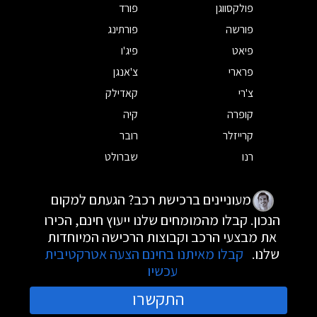
פולקסווגן
פורד
פורשה
פורתינג
פיאט
פיג'ו
פרארי
צ'אנגן
צ'רי
קאדילק
קופרה
קיה
קרייזלר
רובר
רנו
שברולט
מעוניינים ברכישת רכב? הגעתם למקום
הנכון. קבלו מהמומחים שלנו ייעוץ חינם, הכירו
את מבצעי הרכב וקבוצות הרכישה המיוחדות
שלנו.
קבלו מאיתנו בחינם הצעה אטרקטיבית
עכשיו
התקשרו