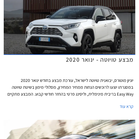
מבצע טויוטה - ינואר 2020
יוניון מוטורס, יבואנית טויוטה לישראל, עורכת מבצע בחודש ינואר 2020
במסגרתו יוצעו לרוכשים הנחות ממחיר המחירון, מסלולי מימון בשיטת טויוטה
Easy Way בריבית מינימלית, וליסינג פרטי בהחזר חודשי קבוע. המבצע מתקיים
בכל סוכנויות טויוטה ברחבי הארץ בימים א'-ה' בין השעות 8:00-20:00 ובימי ו'
קרא עוד
בין השעות 8:00-15:00.