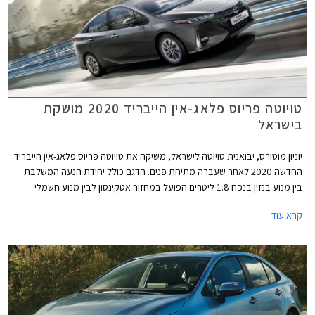
טויוטה פריוס פלאג-אין הייבריד 2020 מושקת
בישראל
יוניון מוטורס, יבואנית טויוטה לישראל, משיקה את טויוטה פריוס פלאג-אין הייבריד
החדשה 2020 לאחר שעברה מתיחת פנים. הדגם כולל יחידת הנעה המשלבת
בין מנוע בנזין בנפח 1.8 ליטרים הפועל במחזור אטקינסון לבין מנוע חשמלי
בהספק 71 כ"ס היוצרים הספק משולב של 122 כ"ס. יחידת ההנעה משודכת
קרא עוד
לתיבת הילוכים אוטומטית רציפה CVT ומספקת תאוצה 0-100 קמ"ש תוך 11.0
שניות.