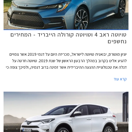
טויוטה ראב 4 וטויוטה קורולה הייבריד - המחירים
נחשפים
יוניון מוטורס, יבואנית טויוטה לישראל, מכריזה היום על דגמי 2019 אשר צפויים
להגיע אלינו בקרוב במהלך הרבעון הראשון של שנת 2019. טויוטה חרטה על
דגלה את טכנולוגיית ההנעה ההיברידית אשר זמינה ברוב דגמיה, ולפיכך צופה כי
80% מרכבי טויוטה אשר ימסרו בשנת 2019 בישראל יהיו היברידיים.
קרא עוד