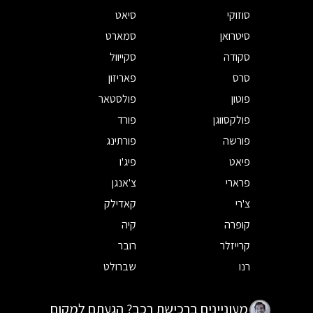
סוזוקי
סיאט
סיטרואן
סמארט
סקודה
סקייוול
סרס
פאריזון
פוטון
פולסטאר
פולקסווגן
פורד
פורשה
פורתינג
פיאט
פיג'ו
פרארי
צ'אנגן
צ'רי
קאדילק
קופרה
קיה
קרייזלר
רובר
רנו
שברולט
מעוניינים ברכישת רכב? הגעתם למקום