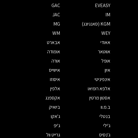
GAC
EVEASY
JAC
IM
KGM (סאנגיונג)
MG
WM
WEY
אאודי
אבארט
אווטאר
אומודה
אופל
אורה
איון
אייווייס
אינפיניטי
איסוזו
אלפא רומיאו
אלפין
אסטון מרטין
אקספנג
ב.מ.וו
ביואיק
בנטלי
ג'אקו
ג'ילי
ג'יפ
ג'נסיס
גרייט וול