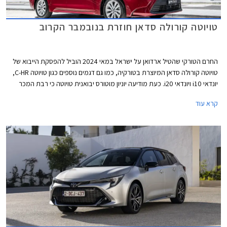
טויוטה קורולה סדאן חוזרת בנובמבר הקרוב
החרם הטורקי שהטיל ארדואן על ישראל במאי 2024 הוביל להפסקת הייבוא של
טויוטה קורולה סדאן המיוצרת בטורקיה, כמו גם דגמים נוספים כגון טויוטה C-HR,
יונדאי i10 ויונדאי i20. כעת מודיעה יוניון מוטורס יבואנית טויוטה כי רבת המכר
טויוטה קורולה סדאן תחזור לישראל בנובמבר הקרוב, הפעם ממפעלי החברה
קרא עוד
ביפן ובתקינה אמריקאית.