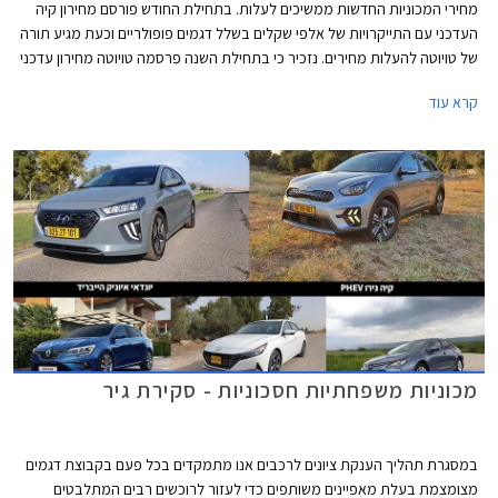
מחירי המכוניות החדשות ממשיכים לעלות. בתחילת החודש פורסם מחירון קיה
העדכני עם התייקרויות של אלפי שקלים בשלל דגמים פופולריים וכעת מגיע תורה
של טויוטה להעלות מחירים. נזכיר כי בתחילת השנה פרסמה טויוטה מחירון עדכני
עם התייקרויות של אלפי שקלים והעדכון הנוכחי מגיע 7 חודשים אחריו יחד עם
קרא עוד
הודעה של היצרנית על פיה עקב עיכובים בשרשרת האספקה חלו שינויים
בתכניות הייצור ביניהם הפחתת מכסות ייצור, מה שצפוי להאריך עוד יותר את
זמני ההמתנה לרכבים חדשים. שיווקה של טויוטה יאריס הופסק לפני מספר
חודשים בעוד דגמים נוספים לא יסופקו ללקוחות עד לסוף השנה.
מכוניות משפחתיות חסכוניות - סקירת גיר
במסגרת תהליך הענקת ציונים לרכבים אנו מתמקדים בכל פעם בקבוצת דגמים
מצומצמת בעלת מאפיינים משותפים כדי לעזור לרוכשים רבים המתלבטים