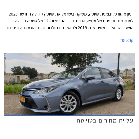
יוניון מוטורס, יבואנית טויוטה, משיקה בישראל את טויוטה קורולה החדשה 2023
לאחר מתיחת פנים של אמצע החיים. הדור הנוכחי וה- 12 של טויוטה קורולה
הושק בישראל בראשית שנת 2019 ולראשונה בתולדות הדגם הוצע גם עם יחידת
הנעה היברידית. היבואנית חיכתה לטויוטה קורולה החדשה בכיליון עיניים לאחר
קרא עוד
שהמלאי של הדגם היוצא אזל מעט לאחר תחילת השנה. בשלב זה תשווק
בישראל טויוטה קורולה במרכב סדאן ועם יחידת הנעה היברידית בלבד. שיווקה
של טויוטה קורולה אקסייט (האצ'בק) פסק עוד בתחילת השנה שעברה ושיווקה
של טויוטה קורולה ספייס (סטיישן) פסק בסוף השנה שעברה. מחירה של טויוטה
קורולה התייקר ב- 3,000 עד 5,000 ₪ ועומד על החל מ- 157,990 ₪.
עליית מחירים בטויוטה