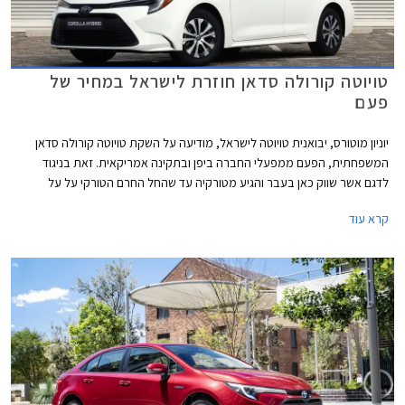
טויוטה קורולה סדאן חוזרת לישראל במחיר של
פעם
יוניון מוטורס, יבואנית טויוטה לישראל, מודיעה על השקת טויוטה קורולה סדאן
המשפחתית, הפעם ממפעלי החברה ביפן ובתקינה אמריקאית. זאת בניגוד
לדגם אשר שווק כאן בעבר והגיע מטורקיה עד שהחל החרם הטורקי על על
ישראל. טויוטה קורולה סדאן 2026 תשווק ברמת אבזור יחידה במחיר 159,990
קרא עוד
₪ - זול ביחס למתחרות הישירות יונדאי אלנטרה וסקודה אוקטביה. פנקס
ההזמנות יפתח בתאריך 1 בדצמבר.