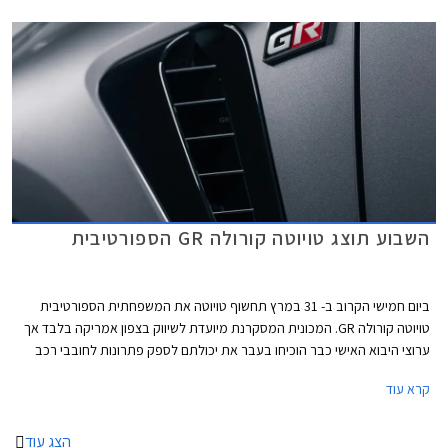
הוותיק ביותר של המותג - טויוטה קורולה GR. הקיצור GR מתייחס לחטיבת
המירוצים של טויוטה GAZOO Racing שאמונה על פיתוח המכונית.
השבוע תוצג טויוטה קורולה GR הספורטיבית
ביום חמישי הקרוב ב- 31 במרץ תחשוף טויוטה את המשפחתית הספורטיבית
טויוטה קורולה GR. המכונית המסקרנת מיועדת לשיווק בצפון אמריקה בלבד אך
ערוצי היבוא האישי כבר הוכיחו בעבר את יכולתם לספק פתרונות לחובבי רכב
שירצו לנהוג בה בכבישי ישראל. טויוטה לא מרבה לייצר מכוניות ספורט אך
קרא עוד
כשהיא כבר מחליטה לעשות זאת היא בדרך כלל לא מאכזבת ומצליחה לספק
מכוניות מלהיבות ושונות לחלוטין ממה שמייצג המותג השמרני.
הצג עוד