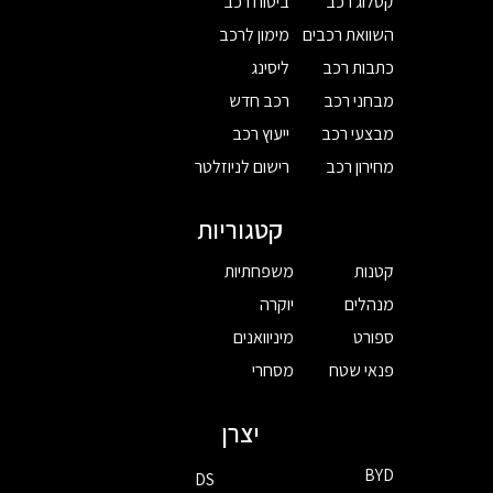
קטלוג רכב
ביטוח רכב
השוואת רכבים
מימון לרכב
כתבות רכב
ליסינג
מבחני רכב
רכב חדש
מבצעי רכב
ייעוץ רכב
מחירון רכב
רישום לניוזלטר
קטגוריות
קטנות
משפחתיות
מנהלים
יוקרה
ספורט
מיניוואנים
פנאי שטח
מסחרי
יצרן
BYD
DS