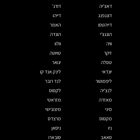
דאצ'יה
דודג'
דונגפנג
דייהו
דייהטסו
האמר
הונגצ'י
הונדה
וויה
וולוו
זיקר
טויוטה
טסלה
יגואר
יונדאי
לינק אנד קו
ליפמוטור
לנד רובר
לנצ'יה
לקסוס
מאזדה
מזראטי
מיני
מיצובישי
מקסוס
מרצדס
ניו
ניסאן
סאאב
סובארו