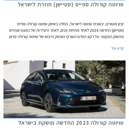
טויוטה קורולה ספייס (סטיישן) חוזרת לישראל
יוניון מוטורס, יבואנית טויוטה לישראל, החלה בשיווק טויוטה קורולה ספייס
(סטיישן) החדשה 2024 לאחר מתיחת פנים, לאחר היעדרות של כמעט שנתיים
מהשוק המקומי. על רקע החרם הטורקי הופסק הייבוא של טויוטה קורולה סדאן
המיוצרת בטורקיה ולכן טויוטה קורולה ספייס המיוצרת בבריטניה ממלאת את
קרא עוד
החלל הנותר. מחירה הרשמי עומד על 180,000 ₪ - יקר משמעותית מגרסת
הסדאן שגם הייתה מאובזרת יותר ולכן אנו בספק אם זו תצליח לשחזר את
ההצלחה, אלא אם הכוונה לשווק את הדגם בעיקר לציי רכב עם הנחה
משמעותית ממחיר המחירון.
טויוטה קורולה 2023 החדשה מושקת בישראל