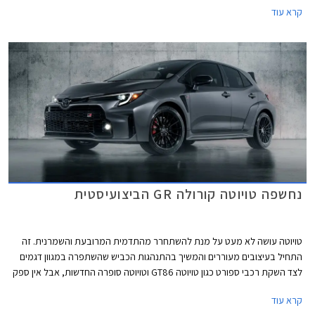
קרא עוד
דגמי טויוטה קורולה בישראל, ובעיקר בשל יחידת הנעה היברידית שהוצעה
לראשונה בדגם ואפשרה לו להציג צריכת דלק מצוינת ולהעניק הטבה בשווי
השימוש למקבלי רכב צמוד ממקום העבודה. בשלהי השנה שעברה עברה
קורולה עדכון קל שהעניק לה מערכת מולטימדיה חדשה, אך הפעם מדובר
בעדכון מקיף ומשמעותי יותר.
נחשפה טויוטה קורולה GR הביצועיסטית
טויוטה עושה לא מעט על מנת להשתחרר מהתדמית המרובעת והשמרנית. זה
התחיל בעיצובים מעוררים והמשיך בהתנהגות הכביש שהשתפרה במגוון דגמים
לצד השקת רכבי ספורט כגון טויוטה GT86 וטויוטה סופרה החדשות, אבל אין ספק
שגרסאות ביצועים לדגמים הפופולריים זו הדרך הבטוחה להפיץ את הבשורה
קרא עוד
בקרב הקהל הרחב. אחרי טויוטה יאריס GR הקיצונית מגיעה גרסת ביצועים לדגם