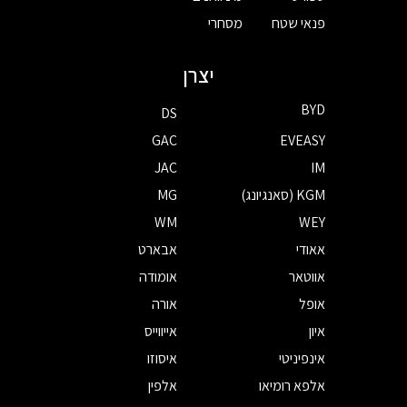
פנאי שטח
מסחרי
יצרן
BYD
DS
GAC
EVEASY
JAC
IM
KGM (סאנגיונג)
MG
WM
WEY
אאודי
אבארט
אווטאר
אומודה
אופל
אורה
איון
אייווייס
אינפיניטי
איסוזו
אלפא רומיאו
אלפין