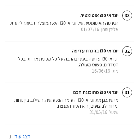
יונדאי i30 אוטומטית
33
הגירסה האוטומטית של יונדאי i30 היא המוצלחת ביותר לדעתי.
אלירן שרון
01/07/16
יונדאי i30 בהכרח עדיפה
32
יונדאי i30 עדיפה בעיני בהרבה על כל מכונית אחרת. בכל
המדדים. פשוט מעולה.
מתן
16/06/16
יונדאי i30 מתוכננת חכם
31
מי שתכנן את יונדאי i30 ידע מה הוא עושה. השילוב בין נוחות
ומרווח לביצועים, הוא הסוד המנצח.
שאול
31/05/16
הצג עוד