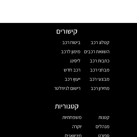
קישורים
קטלוג רכב
ביטוח רכב
השוואת רכבים
מימון לרכב
כתבות רכב
ליסינג
מבחני רכב
רכב חדש
מבצעי רכב
ייעוץ רכב
מחירון רכב
רישום לניוזלטר
קטגוריות
קטנות
משפחתיות
מנהלים
יוקרה
ספורט
מיניוואנים