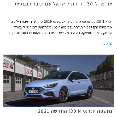
יונדאי i30 N חוזרת לישראל עם תיבה רובוטית
יונדאי i30 N ניסתה את מזלה בישראל בשנת 2019 אך היעדר תיבת הילוכים
אוטומטית גרם ללקוחות להתעלם ממנה כמעט לחלוטין ולכן השיווק בארץ
הופסק למרות שסיפקה ביצועים מעולים וחווית נהיגה מהטובות בסגמנט. כעת
חוזרת יונדאי i30 N לישראל לאחר מתיחת פנים עם תיבת הילוכים רובוטית
קרא עוד
בדומה למתחרות פולקסווגן גולף GTI וקופרה לאון VZ, בתקווה להצליח לחדור
לשוק המקומי אם יסכימו הלקוחות לשלם את המחיר הגבוה העומד על 269,900
₪ ולנסות מכונית ספורטיבית מיצרנית שאין לה מסורת ארוכה בתחום, בניגוד
למותגים מאירופה ומיפן.
נחשפה יונדאי i30 N החדשה 2021