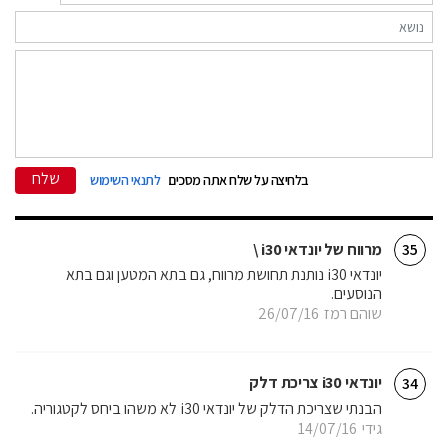
שלח
בלחיצה על שלח אתה מסכים
לתנאי השימוש
מרווח של יונדאי i30 \
35
יונדאי i30 נותנת תחושת מרווח, גם בתא המטען וגם בתא
הנוסעים.
שוהם רמז
26/07/16
יונדאי i30 צריכת דלק
34
הבנתי שצריכת הדלק של יונדאי i30 לא משהו ביחס לקטגוריה.
גידי
14/07/16