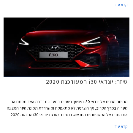
קרא עוד
טיזר: יונדאי i30 המעודכנת 2020
מתיחת הפנים של יונדאי i30 תיחשף רשמית בתערוכת ז'נבה אשר תפתח את
שעריה במרץ הקרוב, אך היצרנית לא מתאפקת ומשחררת תמונת טיזר המציגה
את החזית של המשפחתית החדשה. בתמונה מוצגת יונדאי i30 החדשה 2020
בגרסת N-Line הכוללת חבילת עיצוב בהשראת דגמי הביצועים של המותג.
קרא עוד