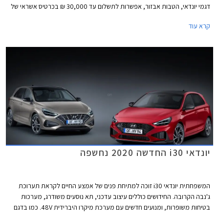
דגמי יונדאי, הטבות אבזור, אפשרות לתשלום עד 30,000 ₪ בכרטיס אשראי של
המועדון, ו- 25% הנחה ברכישת אביזרים בהתקנה מקומית. המבצע יתקיים בכל
קרא עוד
מרכזי המכירה של יונדאי הפרושים ברחבי הארץ.
יונדאי i30 החדשה 2020 נחשפה
המשפחתית יונדאי i30 זוכה למתיחת פנים של אמצע החיים לקראת תערוכת
ג'נבה הקרובה. החידושים כוללים עיצוב עדכני, תא נוסעים משודרג, מערכות
בטיחות משופרות, ומנועים חדשים עם מערכת מיקרו היברידית 48V. כמו בדגם
היוצא, יונדאי i30 זמינה במרכב הא'צבק, פאסטבק, וסטיישן.