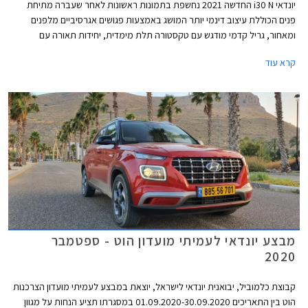
יונדאי i30 N החדשה 2021 נחשפת בתמונות ראשונות לאחר שעברה מתיחת
פנים הכוללת עיצוב דינמי יותר המושג באמצעות פגושים אגרסיביים מלפנים
ומאחור, גריל קדמי מודגש עם טקסטורה תלת מימדית, יחידות תאורה עם
חתימת LED דרמטית בצורת V, שני מפלטים גדולים מאחור, דיפיוזר מוגדל,
קרא עוד
וחישוקי 19 אינץ' קלים ב- 14 ק"ג ביחס לדגם הקודם.
מבצע יונדאי לעמיתי מועדון הוט - ספטמבר
2020
קבוצת כלמוביל, יבואנית יונדאי לישראל, יוצאת במבצע לעמיתי מועדון הצרכנות
הוט בין התאריכים 01.09.2020-30.09.2020 במסגרתו תציע הנחות על מגוון