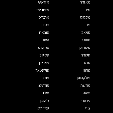
מאזדה
מזראטי
מיני
מיצובישי
מקסוס
מרצדס
ניו
ניסאן
סאאב
סובארו
סוזוקי
סיאט
סיטרואן
סמארט
סקודה
סקייוול
סרס
פאריזון
פוטון
פולסטאר
פולקסווגן
פורד
פורשה
פורתינג
פיאט
פיג'ו
פרארי
צ'אנגן
צ'רי
קאדילק