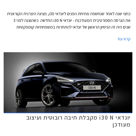
כחצי שנה לאחר שנחשפה מתיחת הפנים ליונדאי i30, מציגה היצרנית הקוראנית
את הגרסה הספורטיבית המעודכנת - יונדאי i30 N החדשה. כשהוצגה לפני 3
שנים היה זה הניסיון הראשון של יונדאי להתחרות במשפחתיות קומפקטיות
ספורטיביות כגון פולקסווגן גולף GTI, סיאט לאון קופרה, פיג'ו 308 GTI, ורנו מגאן
קרא עוד
RS. המכונית זכתה לביקורות חיוביות ורשמה מעל 25,000 מסירות באירופה, אך
בישראל לא הצליחה להתחרות בכמות המסירות של המתחרות ושיווקה הופסק.
יונדאי i30 N מקבלת תיבה רובוטית ועיצוב
מעודכן