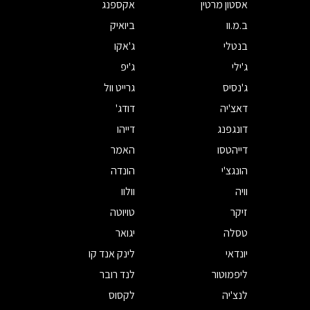
אסטון מרטין
אקספנג
ב.מ.וו
ביואיק
בנטלי
ג'אקו
ג'ילי
ג'יפ
ג'נסיס
גרייט וול
דאצ'יה
דודג'
דונגפנג
דייהו
דייהטסו
האמר
הונגצ'י
הונדה
וויה
וולוו
זיקר
טויוטה
טסלה
יגואר
יונדאי
לינק אנד קו
ליפמוטור
לנד רובר
לנצ'יה
לקסוס