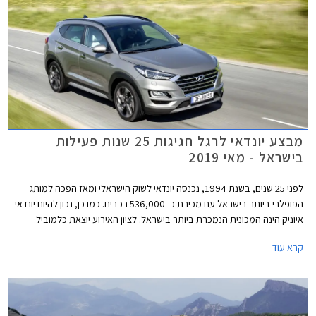
מבצע יונדאי לרגל חגיגות 25 שנות פעילות
בישראל - מאי 2019
לפני 25 שנים, בשנת 1994, נכנסה יונדאי לשוק הישראלי ומאז הפכה למותג
הפופלרי ביותר בישראל עם מכירת כ- 536,000 רכבים. כמו כן, נכון להיום יונדאי
איוניק הינה המכונית הנמכרת ביותר בישראל. לציון האירוע יוצאת כלמוביל
במבצע במסגרתו תעניק הטבות על כל דגמי המותג בין התאריכים 17-24 למאי.
קרא עוד
ההטבות כוללות מסלולי טרייד אין במחיר מחירון על דגמים נבחרים, תנאי מימון
בריבית אטרקטיבית, והנחות מזומן בשווי אלפי שקלים.