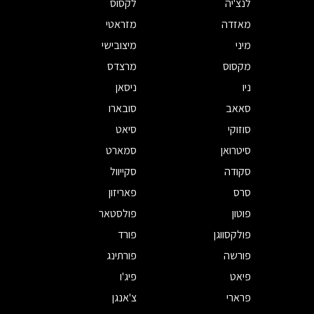
לנצ'יה
לקסוס
מאזדה
מזראטי
מיני
מיצובישי
מקסוס
מרצדס
ניו
ניסאן
סאאב
סובארו
סוזוקי
סיאט
סיטרואן
סמארט
סקודה
סקייוול
סרס
פאריזון
פוטון
פולסטאר
פולקסווגן
פורד
פורשה
פורתינג
פיאט
פיג'ו
פרארי
צ'אנגן