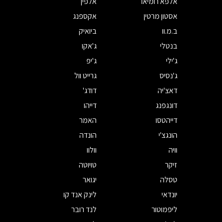
אלפא רומיאו
אלפין
אסטון מרטין
אקספנג
ב.מ.וו
ביואיק
בנטלי
ג'אקו
ג'ילי
ג'יפ
ג'נסיס
גרייט וול
דאצ'יה
דודג'
דונגפנג
דייהו
דייהטסו
האמר
הונגצ'י
הונדה
וויה
וולוו
זיקר
טויוטה
טסלה
יגואר
יונדאי
לינק אנד קו
ליפמוטור
לנד רובר