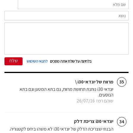
שלח
בלחיצה על שלח אתה מסכים
לתנאי השימוש
מרווח של יונדאי i30 \
35
יונדאי i30 נותנת תחושת מרווח, גם בתא המטען וגם בתא
הנוסעים.
שוהם רמז
26/07/16
יונדאי i30 צריכת דלק
34
הבנתי שצריכת הדלק של יונדאי i30 לא משהו ביחס לקטגוריה.