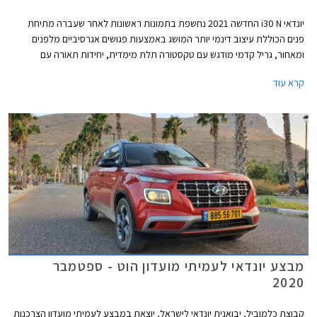
יונדאי i30 N החדשה 2021 נחשפת בתמונות ראשונות לאחר שעברה מתיחת
פנים הכוללת עיצוב דינמי יותר המושג באמצעות פגושים אגרסיביים מלפנים
ומאחור, גריל קדמי מודגש עם טקסטורה תלת מימדית, יחידות תאורה עם
חתימת LED דרמטית בצורת V, שני מפלטים גדולים מאחור, דיפיוזר מוגדל,
קרא עוד
וחישוקי 19 אינץ' קלים ב- 14 ק"ג ביחס לדגם הקודם.
מבצע יונדאי לעמיתי מועדון הוט - ספטמבר
2020
קבוצת כלמוביל, יבואנית יונדאי לישראל, יוצאת במבצע לעמיתי מועדון הצרכנות