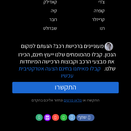
צ'רי
קאדילק
קופרה
קיה
קרייזלר
רובר
רנו
שברולט
מעוניינים ברכישת רכב? הגעתם למקום
הנכון. קבלו מהמומחים שלנו ייעוץ חינם, הכירו
את מבצעי הרכב וקבוצות הרכישה המיוחדות
שלנו.
קבלו מאיתנו בחינם הצעה אטרקטיבית
עכשיו
התקשרו
התקשרו או
מלאו פרטים
ונחזור אליכם בהקדם
שתף