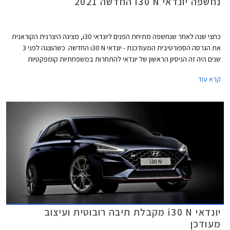
נחשפה יונדאי i30 N החדשה 2021
כחצי שנה לאחר שנחשפה מתיחת הפנים ליונדאי i30, מציגה היצרנית הקוראנית
את הגרסה הספורטיבית המעודכנת - יונדאי i30 N החדשה. כשהוצגה לפני 3
שנים היה זה הניסיון הראשון של יונדאי להתחרות במשפחתיות קומפקטיות
ספורטיביות כגון פולקסווגן גולף GTI, סיאט לאון קופרה, פיג'ו 308 GTI, ורנו מגאן
קרא עוד
RS. המכונית זכתה לביקורות חיוביות ורשמה מעל 25,000 מסירות באירופה, אך
בישראל לא הצליחה להתחרות בכמות המסירות של המתחרות ושיווקה הופסק.
יונדאי i30 N מקבלת תיבה רובוטית ועיצוב
מעודכן