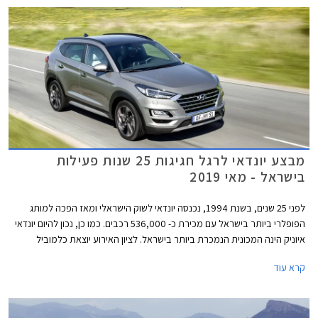
מבצע יונדאי לרגל חגיגות 25 שנות פעילות
בישראל - מאי 2019
לפני 25 שנים, בשנת 1994, נכנסה יונדאי לשוק הישראלי ומאז הפכה למותג
הפופלרי ביותר בישראל עם מכירת כ- 536,000 רכבים. כמו כן, נכון להיום יונדאי
איוניק הינה המכונית הנמכרת ביותר בישראל. לציון האירוע יוצאת כלמוביל
במבצע במסגרתו תעניק הטבות על כל דגמי המותג בין התאריכים 17-24 למאי.
קרא עוד
ההטבות כוללות מסלולי טרייד אין במחיר מחירון על דגמים נבחרים, תנאי מימון
בריבית אטרקטיבית, והנחות מזומן בשווי אלפי שקלים.