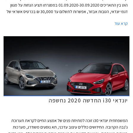
הוט בין התאריכים 01.09.2020-30.09.2020 במסגרתו תציע הנחות על מגוון
דגמי יונדאי, הטבות אבזור, אפשרות לתשלום עד 30,000 ₪ בכרטיס אשראי של
המועדון, ו- 25% הנחה ברכישת אביזרים בהתקנה מקומית. המבצע יתקיים בכל
קרא עוד
מרכזי המכירה של יונדאי הפרושים ברחבי הארץ.
יונדאי i30 החדשה 2020 נחשפה
המשפחתית יונדאי i30 זוכה למתיחת פנים של אמצע החיים לקראת תערוכת
ג'נבה הקרובה. החידושים כוללים עיצוב עדכני, תא נוסעים משודרג, מערכות