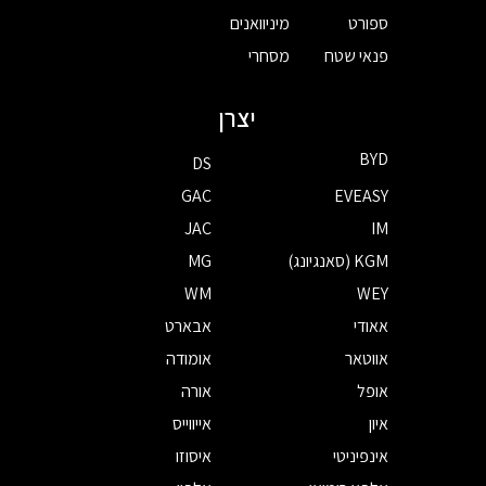
ספורט
מיניוואנים
פנאי שטח
מסחרי
יצרן
BYD
DS
GAC
EVEASY
JAC
IM
KGM (סאנגיונג)
MG
WM
WEY
אאודי
אבארט
אווטאר
אומודה
אופל
אורה
איון
אייווייס
אינפיניטי
איסוזו