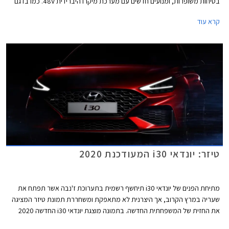
בטיחות משופרות, ומנועים חדשים עם מערכת מיקרו היברידית 48V. כמו בדגם
היוצא, יונדאי i30 זמינה במרכב הא'צבק, פאסטבק, וסטיישן.
קרא עוד
טיזר: יונדאי i30 המעודכנת 2020
מתיחת הפנים של יונדאי i30 תיחשף רשמית בתערוכת ז'נבה אשר תפתח את
שעריה במרץ הקרוב, אך היצרנית לא מתאפקת ומשחררת תמונת טיזר המציגה
את החזית של המשפחתית החדשה. בתמונה מוצגת יונדאי i30 החדשה 2020
בגרסת N-Line הכוללת חבילת עיצוב בהשראת דגמי הביצועים של המותג.