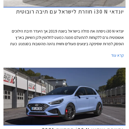
יונדאי i30 N חוזרת לישראל עם תיבה רובוטית
יונדאי i30 N ניסתה את מזלה בישראל בשנת 2019 אך היעדר תיבת הילוכים
אוטומטית גרם ללקוחות להתעלם ממנה כמעט לחלוטין ולכן השיווק בארץ
הופסק למרות שסיפקה ביצועים מעולים וחווית נהיגה מהטובות בסגמנט. כעת
חוזרת יונדאי i30 N לישראל לאחר מתיחת פנים עם תיבת הילוכים רובוטית
קרא עוד
בדומה למתחרות פולקסווגן גולף GTI וקופרה לאון VZ, בתקווה להצליח לחדור
לשוק המקומי אם יסכימו הלקוחות לשלם את המחיר הגבוה העומד על 269,900
₪ ולנסות מכונית ספורטיבית מיצרנית שאין לה מסורת ארוכה בתחום, בניגוד
למותגים מאירופה ומיפן.