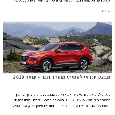
איוניק הינה המכונית הנמכרת ביותר בישראל. לציון האירוע יוצאת כלמוביל
במבצע במסגרתו תעניק הטבות על כל דגמי המותג בין התאריכים 17-24 למאי.
קרא עוד
ההטבות כוללות מסלולי טרייד אין במחיר מחירון על דגמים נבחרים, תנאי מימון
בריבית אטרקטיבית, והנחות מזומן בשווי אלפי שקלים.
מבצע יונדאי לעמיתי מועדון חבר - ינואר 2019
כלמוביל, יבואנית יונדאי לישראל, יוצאת במבצע לעמיתי מועדון חבר בין
התאריכים 15.1.2019-15.2.2019. במסגרת המבצע יקבלו עמיתי המועדון
הנחות על מגוון דגמי יונדאי, הטבות אבזור, ותוכנית מימון בבנק אוצר החייל
בתנאי ריבית אטרקטיביים. בנוסף תוצע הלוואה בתנאים מועדפים במסגרת