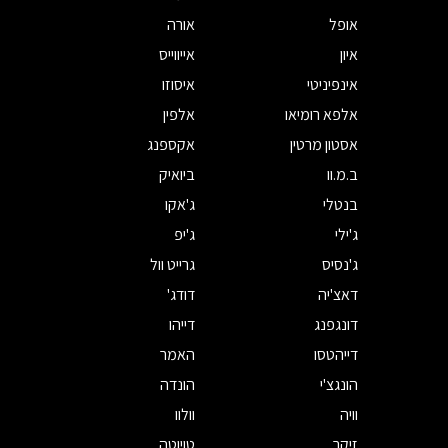
אופל
אורה
איון
אייווייס
אינפיניטי
איסוזו
אלפא רומיאו
אלפין
אסטון מרטין
אקספנג
ב.מ.וו
ביואיק
בנטלי
ג'אקו
ג'ילי
ג'יפ
ג'נסיס
גרייט וול
דאצ'יה
דודג'
דונגפנג
דייהו
דייהטסו
האמר
הונגצ'י
הונדה
וויה
וולוו
זיקר
טויוטה