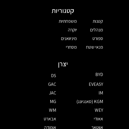
קטגוריות
קטנות
משפחתיות
מנהלים
יוקרה
ספורט
מיניוואנים
פנאי שטח
מסחרי
יצרן
BYD
DS
GAC
EVEASY
JAC
IM
KGM (סאנגיונג)
MG
WM
WEY
אאודי
אבארט
אווטאר
אומודה