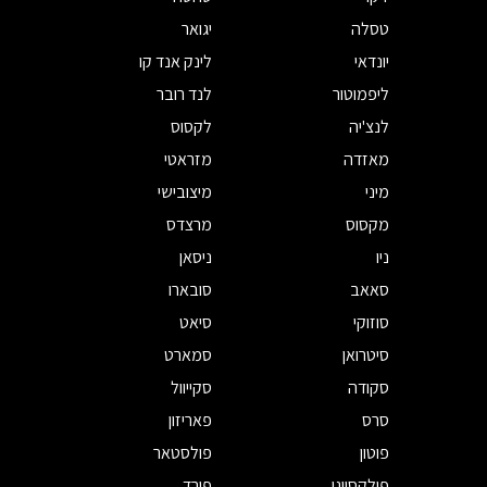
טסלה
יגואר
יונדאי
לינק אנד קו
ליפמוטור
לנד רובר
לנצ'יה
לקסוס
מאזדה
מזראטי
מיני
מיצובישי
מקסוס
מרצדס
ניו
ניסאן
סאאב
סובארו
סוזוקי
סיאט
סיטרואן
סמארט
סקודה
סקייוול
סרס
פאריזון
פוטון
פולסטאר
פולקסווגן
פורד