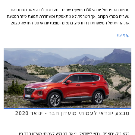
מתיחת הפנים של יונדאי i30 תיחשף רשמית בתערוכת ז'נבה אשר תפתח את
שעריה במרץ הקרוב, אך היצרנית לא מתאפקת ומשחררת תמונת טיזר המציגה
את החזית של המשפחתית החדשה. בתמונה מוצגת יונדאי i30 החדשה 2020
בגרסת N-Line הכוללת חבילת עיצוב בהשראת דגמי הביצועים של המותג.
קרא עוד
מבצע יונדאי לעמיתי מועדון חבר - ינואר 2020
כלמוביל, יבואנית יונדאי לישראל, יוצאת במבצע לעמיתי מועדון חבר בין