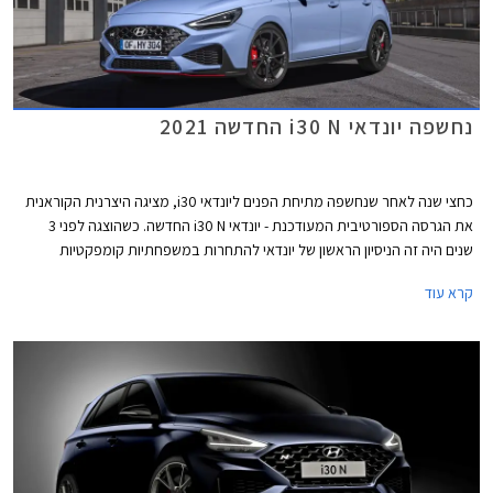
נחשפה יונדאי i30 N החדשה 2021
כחצי שנה לאחר שנחשפה מתיחת הפנים ליונדאי i30, מציגה היצרנית הקוראנית
את הגרסה הספורטיבית המעודכנת - יונדאי i30 N החדשה. כשהוצגה לפני 3
שנים היה זה הניסיון הראשון של יונדאי להתחרות במשפחתיות קומפקטיות
ספורטיביות כגון פולקסווגן גולף GTI, סיאט לאון קופרה, פיג'ו 308 GTI, ורנו מגאן
קרא עוד
RS. המכונית זכתה לביקורות חיוביות ורשמה מעל 25,000 מסירות באירופה, אך
בישראל לא הצליחה להתחרות בכמות המסירות של המתחרות ושיווקה הופסק.