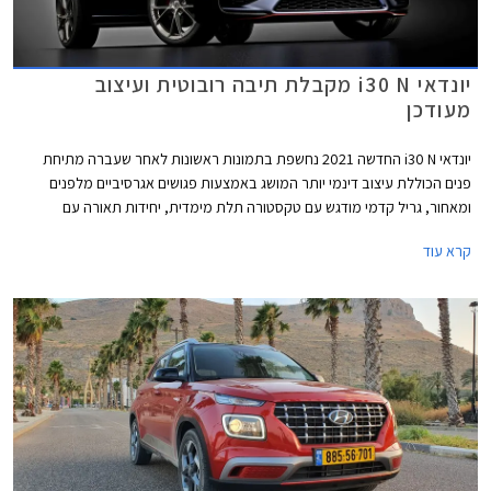
יונדאי i30 N מקבלת תיבה רובוטית ועיצוב
מעודכן
יונדאי i30 N החדשה 2021 נחשפת בתמונות ראשונות לאחר שעברה מתיחת
פנים הכוללת עיצוב דינמי יותר המושג באמצעות פגושים אגרסיביים מלפנים
ומאחור, גריל קדמי מודגש עם טקסטורה תלת מימדית, יחידות תאורה עם
חתימת LED דרמטית בצורת V, שני מפלטים גדולים מאחור, דיפיוזר מוגדל,
קרא עוד
וחישוקי 19 אינץ' קלים ב- 14 ק"ג ביחס לדגם הקודם.