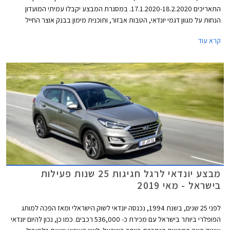
התאריכים 17.1.2020-18.2.2020. במסגרת המבצע יקבלו עמיתי המועדון
הנחות על מגוון דגמי יונדאי, הטבות אבזור, ותוכנית מימון בבנק אוצר החייל
בתנאי ריבית אטרקטיביים. בנוסף תוצע הלוואה בתנאים מועדפים במסגרת
קרא עוד
תכנית המימון חבר ליס. המבצע ייערך בכל אולמות התצוגה של יונדאי ברחבי
הארץ.
מבצע יונדאי לרגל חגיגות 25 שנות פעילות
בישראל - מאי 2019
לפני 25 שנים, בשנת 1994, נכנסה יונדאי לשוק הישראלי ומאז הפכה למותג
הפופלרי ביותר בישראל עם מכירת כ- 536,000 רכבים. כמו כן, נכון להיום יונדאי