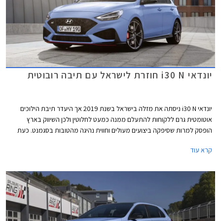
יונדאי i30 N חוזרת לישראל עם תיבה רובוטית
יונדאי i30 N ניסתה את מזלה בישראל בשנת 2019 אך היעדר תיבת הילוכים
אוטומטית גרם ללקוחות להתעלם ממנה כמעט לחלוטין ולכן השיווק בארץ
הופסק למרות שסיפקה ביצועים מעולים וחווית נהיגה מהטובות בסגמנט. כעת
חוזרת יונדאי i30 N לישראל לאחר מתיחת פנים עם תיבת הילוכים רובוטית
קרא עוד
בדומה למתחרות פולקסווגן גולף GTI וקופרה לאון VZ, בתקווה להצליח לחדור
לשוק המקומי אם יסכימו הלקוחות לשלם את המחיר הגבוה העומד על 269,900
₪ ולנסות מכונית ספורטיבית מיצרנית שאין לה מסורת ארוכה בתחום, בניגוד
למותגים מאירופה ומיפן.