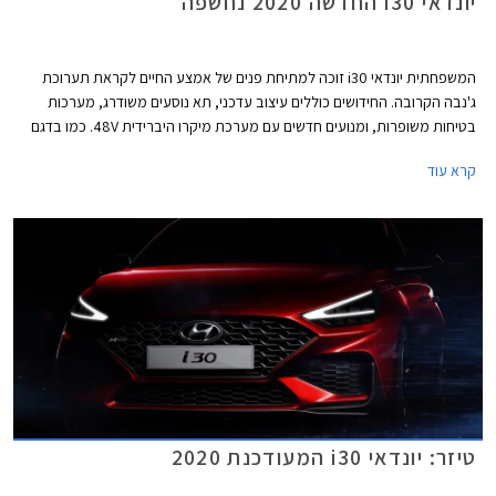
יונדאי i30 החדשה 2020 נחשפה
המשפחתית יונדאי i30 זוכה למתיחת פנים של אמצע החיים לקראת תערוכת
ג'נבה הקרובה. החידושים כוללים עיצוב עדכני, תא נוסעים משודרג, מערכות
בטיחות משופרות, ומנועים חדשים עם מערכת מיקרו היברידית 48V. כמו בדגם
היוצא, יונדאי i30 זמינה במרכב הא'צבק, פאסטבק, וסטיישן.
קרא עוד
טיזר: יונדאי i30 המעודכנת 2020