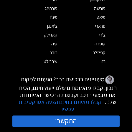
פורשה
פורתינג
פיאט
פיג'ו
פרארי
צ'אנגן
צ'רי
קאדילק
קופרה
קיה
קרייזלר
רובר
רנו
שברולט
מעוניינים ברכישת רכב? הגעתם למקום
הנכון. קבלו מהמומחים שלנו ייעוץ חינם, הכירו
את מבצעי הרכב וקבוצות הרכישה המיוחדות
שלנו.
קבלו מאיתנו בחינם הצעה אטרקטיבית
עכשיו
התקשרו