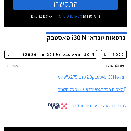
התקשרו
התקשרו או
מלאו פרטים
ונחזור אליכם בהקדם
גרסאות
יונדאי i30 N פאסטבק
שם גרסה
מחיר
יונדאי i30 N פאסטבק 2.0 טורבו 275 כ"ס ידני
לצפיה בכל דגמי יונדאי i30 מכל השנים
לקבלת הצעה לביטוח יונדאי i30