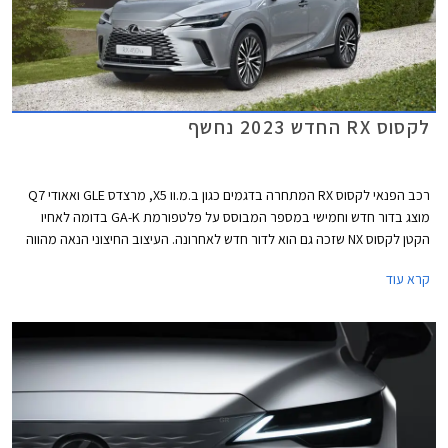
לקסוס RX החדש 2023 נחשף
רכב הפנאי לקסוס RX המתחרה בדגמים כגון ב.מ.וו X5, מרצדס GLE ואאודי Q7
מוצג בדור חדש וחמישי במספר המבוסס על פלטפורמת GA-K בדומה לאחיו
הקטן לקסוס NX שזכה גם הוא לדור חדש לאחרונה. העיצוב החיצוני הנאה מהווה
אבולוציה של הדור הקודם אך תא הנוסעים משנה גישה ומאמץ עיצוב נקי
קרא עוד
וטכנולוגי. מעתה יוצע הדגם גם עם מערכת הנעה היברידית נטענת PHEV
כמקובל בסגמנט.