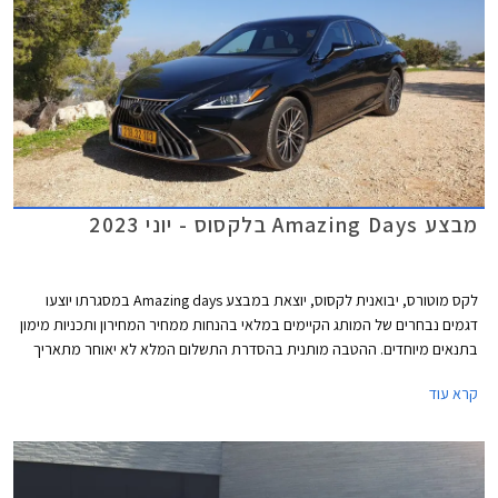
מבצע Amazing Days בלקסוס - יוני 2023
לקס מוטורס, יבואנית לקסוס, יוצאת במבצע Amazing days במסגרתו יוצעו
דגמים נבחרים של המותג הקיימים במלאי בהנחות ממחיר המחירון ותכניות מימון
בתנאים מיוחדים. ההטבה מותנית בהסדרת התשלום המלא לא יאוחר מתאריך
ה- 24.06.2023. המבצע יתקיים בכל אולמות התצוגה של לקסוס בין התאריכים
קרא עוד
14-16 ביוני או עד גמר המלאי.