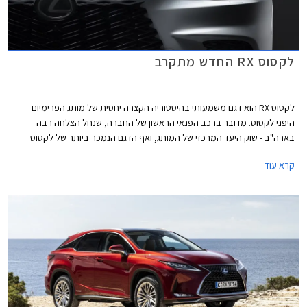
לקסוס RX החדש מתקרב
לקסוס RX הוא דגם משמעותי בהיסטוריה הקצרה יחסית של מותג הפרימיום
היפני לקסוס. מדובר ברכב הפנאי הראשון של החברה, שנחל הצלחה רבה
בארה"ב - שוק היעד המרכזי של המותג, ואף הדגם הנמכר ביותר של לקסוס
בארצות הברית. לקסוס RX היה הדגם הראשון של לקסוס שהציע מערכת הנעה
קרא עוד
היברידית שהפכה למזוהה כל כך עם המותג.