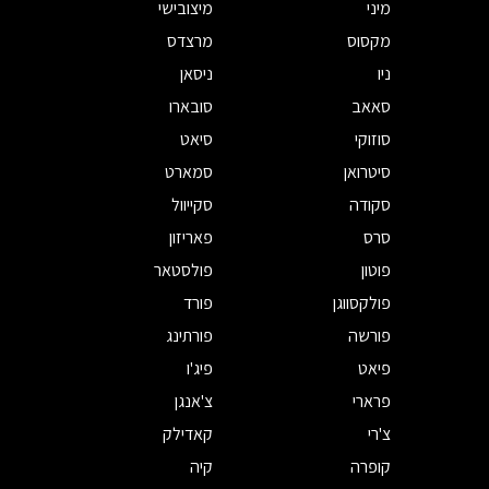
מיני
מיצובישי
מקסוס
מרצדס
ניו
ניסאן
סאאב
סובארו
סוזוקי
סיאט
סיטרואן
סמארט
סקודה
סקייוול
סרס
פאריזון
פוטון
פולסטאר
פולקסווגן
פורד
פורשה
פורתינג
פיאט
פיג'ו
פרארי
צ'אנגן
צ'רי
קאדילק
קופרה
קיה