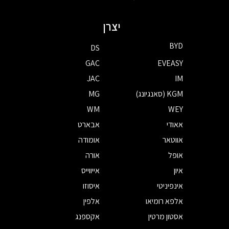
יצרן
BYD
DS
GAC
EVEASY
JAC
IM
KGM (סאנגיונג)
MG
WM
WEY
אאודי
אבארט
אווטאר
אומודה
אופל
אורה
איון
אייווייס
אינפיניטי
איסוזו
אלפא רומיאו
אלפין
אסטון מרטין
אקספנג