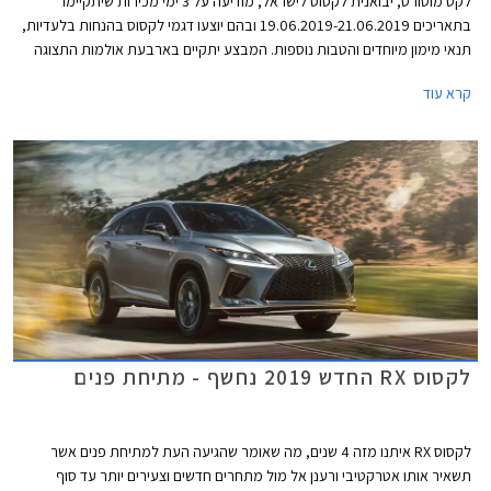
לקס מוטורס, יבואנית לקסוס לישראל, מודיעה על 3 ימי מכירות שיתקיימו
בתאריכים 19.06.2019-21.06.2019 ובהם יוצעו דגמי לקסוס בהנחות בלעדיות,
תנאי מימון מיוחדים והטבות נוספות. המבצע יתקיים בארבעת אולמות התצוגה
של לקסוס בירושלים, פתח תקווה, הרצליה, וחיפה.
קרא עוד
לקסוס RX החדש 2019 נחשף - מתיחת פנים
לקסוס RX איתנו מזה 4 שנים, מה שאומר שהגיעה העת למתיחת פנים אשר
תשאיר אותו אטרקטיבי ורענן אל מול מתחרים חדשים וצעירים יותר עד סוף