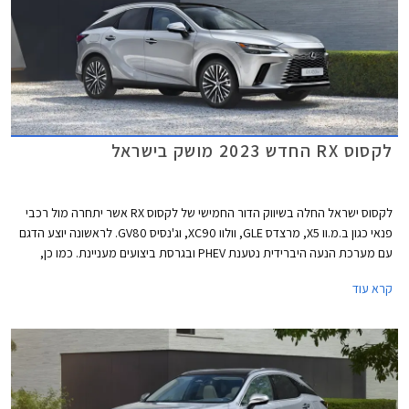
לקסוס RX החדש 2023 מושק בישראל
לקסוס ישראל החלה בשיווק הדור החמישי של לקסוס RX אשר יתחרה מול רכבי
פנאי כגון ב.מ.וו X5, מרצדס GLE, וולוו XC90, וג'נסיס GV80. לראשונה יוצע הדגם
עם מערכת הנעה היברידית נטענת PHEV ובגרסת ביצועים מעניינת. כמו כן,
בשלב זה לא מתוכננת גרסת 7 מושבים כפי שהייתה בדור היוצא.
קרא עוד