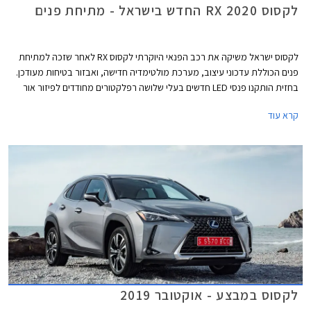
לקסוס RX 2020 החדש בישראל - מתיחת פנים
לקסוס ישראל משיקה את רכב הפנאי היוקרתי לקסוס RX לאחר שזכה למתיחת
פנים הכוללת עדכוני עיצוב, מערכת מולטימדיה חדישה, ואבזור בטיחות מעודכן.
בחזית הותקנו פנסי LED חדשים בעלי שלושה רפלקטורים מחודדים לפיזור אור
יעיל, פגושים בעיצוב חדש, גופי תאורה חדשים מאחור, וחישוקים בקוטר 18-20
קרא עוד
אינץ' מרשימים.
לקסוס במבצע - אוקטובר 2019