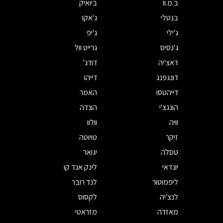
ב.מ.וו
ביואיק
בנטלי
ג'אקו
ג'ילי
ג'יפ
ג'נסיס
גרייט וול
דאצ'יה
דודג'
דונגפנג
דייהו
דייהטסו
האמר
הונגצ'י
הונדה
וויה
וולוו
זיקר
טויוטה
טסלה
יגואר
יונדאי
לינק אנד קו
ליפמוטור
לנד רובר
לנצ'יה
לקסוס
מאזדה
מזראטי