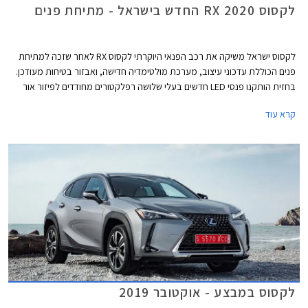
לקסוס RX 2020 החדש בישראל - מתיחת פנים
לקסוס ישראל משיקה את רכב הפנאי היוקרתי לקסוס RX לאחר שזכה למתיחת
פנים הכוללת עדכוני עיצוב, מערכת מולטימדיה חדישה, ואבזור בטיחות מעודכן.
בחזית הותקנו פנסי LED חדשים בעלי שלושה רפלקטורים מחודדים לפיזור אור
יעיל, פגושים בעיצוב חדש, גופי תאורה חדשים מאחור, וחישוקים בקוטר 18-20
קרא עוד
אינץ' מרשימים.
לקסוס במבצע - אוקטובר 2019