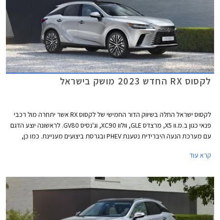
לקסוס RX החדש 2023 מושק בישראל
לקסוס ישראל החלה בשיווק הדור החמישי של לקסוס RX אשר יתחרה מול רכבי
פנאי כגון ב.מ.וו X5, מרצדס GLE, וולוו XC90, וג'נסיס GV80. לראשונה יוצע הדגם
עם מערכת הנעה היברידית נטענת PHEV ובגרסת ביצועים מעניינת. כמו כן,
בשלב זה לא מתוכננת גרסת 7 מושבים כפי שהייתה בדור היוצא.
קרא עוד