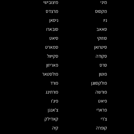
מיני
מיצובישי
מקסוס
מרצדס
ניו
ניסאן
סאאב
סובארו
סוזוקי
סיאט
סיטרואן
סמארט
סקודה
סקייוול
סרס
פאריזון
פוטון
פולסטאר
פולקסווגן
פורד
פורשה
פורתינג
פיאט
פיג'ו
פרארי
צ'אנגן
צ'רי
קאדילק
קופרה
קיה