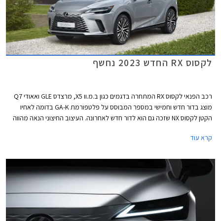
לקסוס RX החדש 2023 נחשף
רכב הפנאי לקסוס RX המתחרה בדגמים כגון ב.מ.וו X5, מרצדס GLE ואאודי Q7
מוצג בדור חדש וחמישי במספר המבוסס על פלטפורמת GA-K בדומה לאחיו
הקטן לקסוס NX שזכה גם הוא לדור חדש לאחרונה. העיצוב החיצוני הנאה מהווה
אבולוציה של הדור הקודם אך תא הנוסעים משנה גישה ומאמץ עיצוב נקי
קרא עוד
וטכנולוגי. מעתה יוצע הדגם גם עם מערכת הנעה היברידית נטענת PHEV
כמקובל בסגמנט.