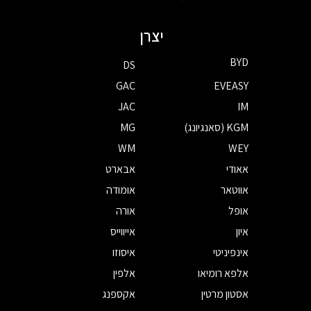
יצרן
BYD
DS
GAC
EVEASY
JAC
IM
KGM (סאנגיונג)
MG
WM
WEY
אאודי
אבארט
אווטאר
אומודה
אופל
אורה
איון
אייווייס
אינפיניטי
איסוזו
אלפא רומיאו
אלפין
אסטון מרטין
אקספנג