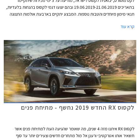
לקס מוטורס, יבואנית לקסוס לישראל, מודיעה על 3 ימי מכירות שיתקיימו
בתאריכים 19.06.2019-21.06.2019 ובהם יוצעו דגמי לקסוס בהנחות בלעדיות,
תנאי מימון מיוחדים והטבות נוספות. המבצע יתקיים בארבעת אולמות התצוגה
של לקסוס בירושלים, פתח תקווה, הרצליה, וחיפה.
קרא עוד
לקסוס RX החדש 2019 נחשף - מתיחת פנים
לקסוס RX איתנו מזה 4 שנים, מה שאומר שהגיעה העת למתיחת פנים אשר
תשאיר אותו אטרקטיבי ורענן אל מול מתחרים חדשים וצעירים יותר עד סוף