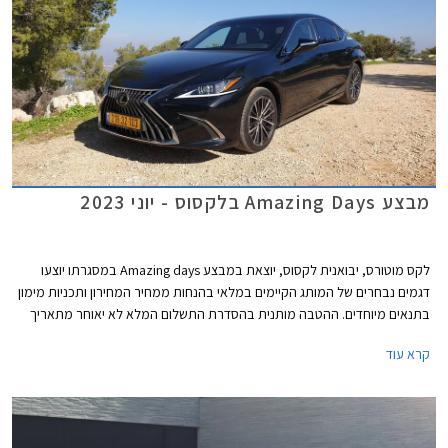
מבצע Amazing Days בלקסוס - יוני 2023
לקס מוטורס, יבואנית לקסוס, יוצאת במבצע Amazing days במסגרתו יוצעו
דגמים נבחרים של המותג הקיימים במלאי בהנחות ממחיר המחירון ותכניות מימון
בתנאים מיוחדים. ההטבה מותנית בהסדרת התשלום המלא לא יאוחר מתאריך
ה- 24.06.2023. המבצע יתקיים בכל אולמות התצוגה של לקסוס בין התאריכים
קרא עוד
14-16 ביוני או עד גמר המלאי.