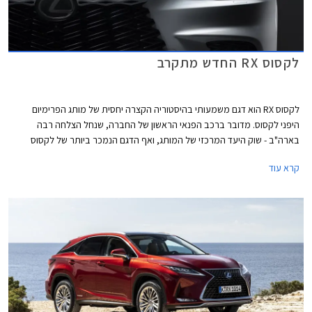
לקסוס RX החדש מתקרב
לקסוס RX הוא דגם משמעותי בהיסטוריה הקצרה יחסית של מותג הפרימיום
היפני לקסוס. מדובר ברכב הפנאי הראשון של החברה, שנחל הצלחה רבה
בארה"ב - שוק היעד המרכזי של המותג, ואף הדגם הנמכר ביותר של לקסוס
בארצות הברית. לקסוס RX היה הדגם הראשון של לקסוס שהציע מערכת הנעה
קרא עוד
היברידית שהפכה למזוהה כל כך עם המותג.