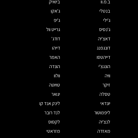
ב.מ.וו
ביואיק
בנטלי
ג'אקו
ג'ילי
ג'יפ
ג'נסיס
גרייט וול
דאצ'יה
דודג'
דונגפנג
דייהו
דייהטסו
האמר
הונגצ'י
הונדה
וויה
וולוו
זיקר
טויוטה
טסלה
יגואר
יונדאי
לינק אנד קו
ליפמוטור
לנד רובר
לנצ'יה
לקסוס
מאזדה
מזראטי