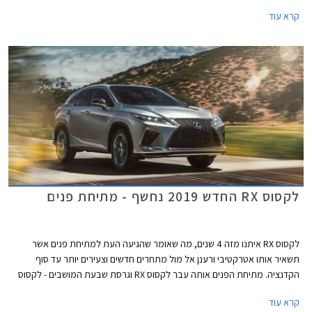
של לקסוס בירושלים, פתח תקווה, הרצליה, וחיפה.
קרא עוד
לקסוס RX החדש 2019 נחשף - מתיחת פנים
לקסוס RX איתנו מזה 4 שנים, מה שאומר שהגיעה העת למתיחת פנים אשר
תשאיר אותו אטרקטיבי ורענן אל מול מתחרים חדשים וצעירים יותר עד סוף
הקדנציה. מתיחת הפנים אותה עבר לקסוס RX וגרסת שבעת המושבים - לקסוס
RX-L כוללת עדכוני עיצוב, מערכת מולטימדיה חדישה, אבזור בטיחות מעודכן,
קרא עוד
ואופציה לחבילת F SPORT.