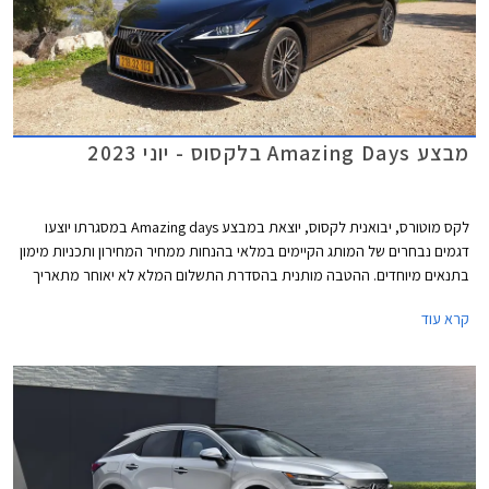
מבצע Amazing Days בלקסוס - יוני 2023
לקס מוטורס, יבואנית לקסוס, יוצאת במבצע Amazing days במסגרתו יוצעו
דגמים נבחרים של המותג הקיימים במלאי בהנחות ממחיר המחירון ותכניות מימון
בתנאים מיוחדים. ההטבה מותנית בהסדרת התשלום המלא לא יאוחר מתאריך
ה- 24.06.2023. המבצע יתקיים בכל אולמות התצוגה של לקסוס בין התאריכים
קרא עוד
14-16 ביוני או עד גמר המלאי.