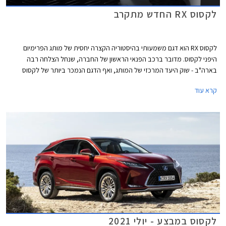
לקסוס RX החדש מתקרב
לקסוס RX הוא דגם משמעותי בהיסטוריה הקצרה יחסית של מותג הפרימיום
היפני לקסוס. מדובר ברכב הפנאי הראשון של החברה, שנחל הצלחה רבה
בארה"ב - שוק היעד המרכזי של המותג, ואף הדגם הנמכר ביותר של לקסוס
בארצות הברית. לקסוס RX היה הדגם הראשון של לקסוס שהציע מערכת הנעה
קרא עוד
היברידית שהפכה למזוהה כל כך עם המותג.
לקסוס במבצע - יולי 2021