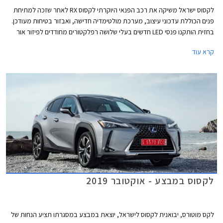
לקסוס ישראל משיקה את רכב הפנאי היוקרתי לקסוס RX לאחר שזכה למתיחת
פנים הכוללת עדכוני עיצוב, מערכת מולטימדיה חדישה, ואבזור בטיחות מעודכן.
בחזית הותקנו פנסי LED חדשים בעלי שלושה רפלקטורים מחודדים לפיזור אור
יעיל, פגושים בעיצוב חדש, גופי תאורה חדשים מאחור, וחישוקים בקוטר 18-20
קרא עוד
אינץ' מרשימים.
לקסוס במבצע - אוקטובר 2019
לקס מוטורס, יבואנית לקסוס לישראל, יוצאת במבצע במסגרתו תציע הנחות של