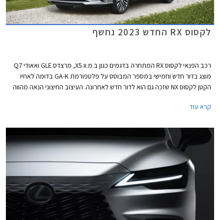
לקסוס RX החדש 2023 נחשף
רכב הפנאי לקסוס RX המתחרה בדגמים כגון ב.מ.וו X5, מרצדס GLE ואאודי Q7
מוצג בדור חדש וחמישי במספר המבוסס על פלטפורמת GA-K בדומה לאחיו
הקטן לקסוס NX שזכה גם הוא לדור חדש לאחרונה. העיצוב החיצוני הנאה מהווה
אבולוציה של הדור הקודם אך תא הנוסעים משנה גישה ומאמץ עיצוב נקי
קרא עוד
וטכנולוגי. מעתה יוצע הדגם גם עם מערכת הנעה היברידית נטענת PHEV
כמקובל בסגמנט.