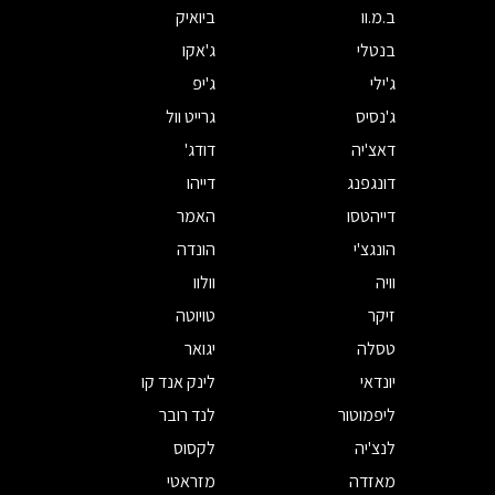
ב.מ.וו
ביואיק
בנטלי
ג'אקו
ג'ילי
ג'יפ
ג'נסיס
גרייט וול
דאצ'יה
דודג'
דונגפנג
דייהו
דייהטסו
האמר
הונגצ'י
הונדה
וויה
וולוו
זיקר
טויוטה
טסלה
יגואר
יונדאי
לינק אנד קו
ליפמוטור
לנד רובר
לנצ'יה
לקסוס
מאזדה
מזראטי