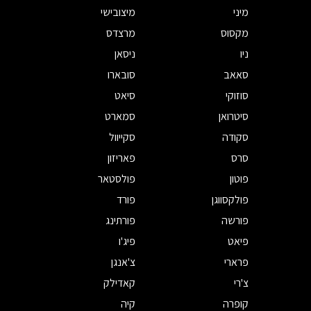
מיני
מיצובישי
מקסוס
מרצדס
ניו
ניסאן
סאאב
סובארו
סוזוקי
סיאט
סיטרואן
סמארט
סקודה
סקייוול
סרס
פאריזון
פוטון
פולסטאר
פולקסווגן
פורד
פורשה
פורתינג
פיאט
פיג'ו
פרארי
צ'אנגן
צ'רי
קאדילק
קופרה
קיה