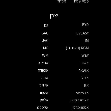
פנאי שטח
מסחרי
יצרן
BYD
DS
GAC
EVEASY
JAC
IM
KGM (סאנגיונג)
MG
WM
WEY
אאודי
אבארט
אווטאר
אומודה
אופל
אורה
איון
אייווייס
אינפיניטי
איסוזו
אלפא רומיאו
אלפין
אסטון מרטין
אקספנג