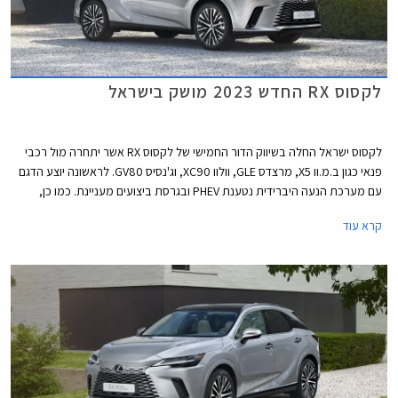
לקסוס RX החדש 2023 מושק בישראל
לקסוס ישראל החלה בשיווק הדור החמישי של לקסוס RX אשר יתחרה מול רכבי
פנאי כגון ב.מ.וו X5, מרצדס GLE, וולוו XC90, וג'נסיס GV80. לראשונה יוצע הדגם
עם מערכת הנעה היברידית נטענת PHEV ובגרסת ביצועים מעניינת. כמו כן,
בשלב זה לא מתוכננת גרסת 7 מושבים כפי שהייתה בדור היוצא.
קרא עוד