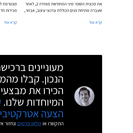
את מכונית הסופר מיני המחודשת מאזדה 2, לאחר
מצטרפת לי
שעברה מתיחת פנים הכוללת עדכוני עיצוב, אבזור,
מכירות חדש
ומערכות בטיחות.
החדש ימכרו
קרא עוד
קרא עוד
התצוגה. ער
ומשתלמת ל
לאולמות הת
האתר יהנו 
הרכב בבית 
אונליין.
מעוניינים ברכי
הנכון. קבלו מהמו
הכירו את מבצעי 
המיוחדות שלנו.
ק
הצעה אטרקטיבית
התקשרו או
מלאו פרטים
ונחזור א