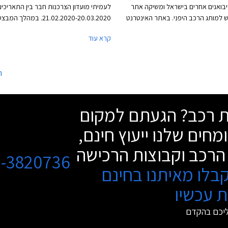
בואנים אחרים בישראל ומשיקה אתר
לעמיתי מועדון הצרכנות חבר בין התאריכים
 למותג הרכב היפני. באתר האינטרנט
21.02.2020-20.03.2020. במהלך 
 כל דגמי מאזדה הנמצאים באולמות
לחברי המועדון מגוון דגמי מאזדה בהנחות 
קרא עוד
וץ המכירה החדש מהווה אופציה נוחה
המחירון, וחבילות אבזור ללא תוספת תשלום
רכישת רכב ללא צורך בהגעה פיזית
יוצעו מסלולי מימון בשיתוף בנק אוצר החייל
צוגה. הלקוחות אשר יבחרו ברכישה דרך
המימון חבר ליס. המבצע יתקיים בכל אולמ
ה
מתהליך מכירה מהיר ופשוט, מסירת
התצוגה של מאזדה ברחבי הארץ.
הלקוח, ומהטבות בלעדיות לרוכשים
שת רכב? הגעתם למקום
מחים שלנו ייעוץ חינם,
הרכב וקבוצות הרכישה
3-3820736
בלו מאיתנו בחינם
 עכשיו
ליכם בהקדם