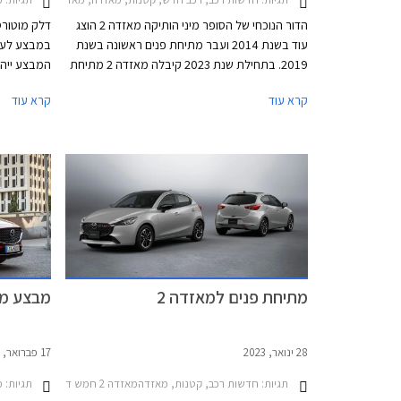
הדור הנוכחי של הסופר מיני הותיקה מאזדה 2 הוצג
דלק מוטורס
עוד בשנת 2014 ועבר מתיחת פנים ראשונה בשנת
במבצע לעמי
2019. בתחילת שנת 2023 קיבלה מאזדה 2 מתיחת
המבצע ייהנ
פנים נוספת וזו כעת מושקת בישראל. המפרט הטכני
ומחבילות א
קרא עוד
קרא עוד
נותר ללא שינוי מהותי אך המחיר התייקר ב- 3,900
₪ לכדי 119,900 ₪.
האשראי של 
0.4% 
לרכישת הרכ
המבצע יתקי
התאריכים 12.09.2023-13.10.2023.
מתיחת פנים למאזדה 2
מבצע מא
28 ינואר, 2023
17 פברואר, 2021
תגיות:
חדשות רכב, קטנות, מאזדהמאזדה 2 חמש דלתות 2020-2024
תגיות:
מבצ