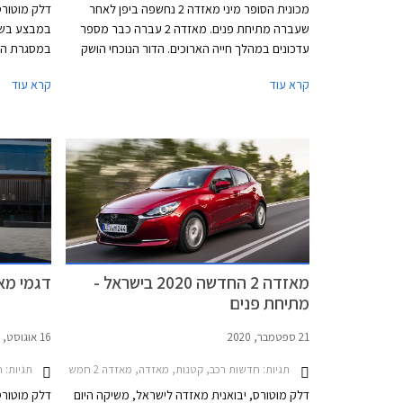
מכונית הסופר מיני מאזדה 2 נחשפה ביפן לאחר
דלק מוטורס
שעברה מתיחת פנים. מאזדה 2 עברה כבר מספר
במבצע בשית
עדכונים במהלך חייה הארוכים. הדור הנוכחי הושק
במסגרת המב
בשלהי שנת 2014 ומשווק בישראל ברצף משנת
ממחיר המחי
קרא עוד
קרא עוד
2015. בתחילת הדרך שווקה מאזדה 2 גם בגרסת
סדאן אך שיווקה פסק לפני מספר שנים. על אף גילה
בבנק הבינל
המתקדם מאזדה 2 הובילה בשנת 2022 את טבלת
הרכב באמצע
המסירות בקטגוריית הסופר מיני והתברגה למקום
יתקיים בכל
הרביעי ברשימת המכוניות הנמכרות ביותר בישראל.
התאריכים 19.02.2021-19.03.2021.
ההישג התקבל בעיקר בזכות מלאי זמין וזכייה
במכרזי רכש של מנהל הרכב הממשלתי.
מאזדה 2 החדשה 2020 בישראל -
דגמי מאז
מתיחת פנים
21 ספטמבר, 2020
16 אוגוסט, 2020
תגיות:
חדשות רכב, קטנות, מאזדה, מאזדה 2 חמש דלתות 2017-2020, מאזדה 2 חמש דלתות 2020-2024מאזדה 2 2020
תגיות:
חד
דלק מוטורס, יבואנית מאזדה לישראל, משיקה היום
דלק מוטורס