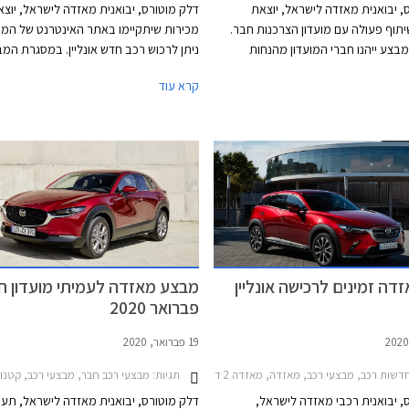
, יבואנית מאזדה לישראל, יוצאת
דלק מוטורס, יבואנית מאזדה לישראל, יוצא
וף פעולה עם מועדון הצרכנות חבר.
מכירות שיתקיימו באתר האינטרנט של המות
צע ייהנו חברי המועדון מהנחות
ניתן לרכוש רכב חדש אונליין. במסגרת המב
רון והטבות אבזור במתנה. בנוסף ייהנו
קרא עוד
חברי המועדון מהלוואות בריבית פריים פחות 0.4%
ממחיר המחירון.
אומי-אוצר החייל, ומאפשרות לרכישת
ות תוכנית המימון חבר ליס. המבצע
 אולמות התצוגה של מאזדה בין
דה זמינים לרכישה אונליין
מבצע מאזדה לעמיתי מועדון חב
פברואר 2020
19 פברואר, 2020
שות רכב, מבצעי רכב, מאזדה, מאזדה 2 דמיו 2015-2020, מאזדה 2 חמש דלתות 2017-2020מאזדה CX-3 2019-2025
תגיות:
מבצעי רכב חבר, מבצעי רכב, קטנות, משפחתיות, מנהלים, פנאי שטח, מאזדה, מאזדה 2 דמיו 2015-2020, מאזדה 2 
, יבואנית רכבי מאזדה לישראל,
דלק מוטורס, יבואנית מאזדה לישראל, תע