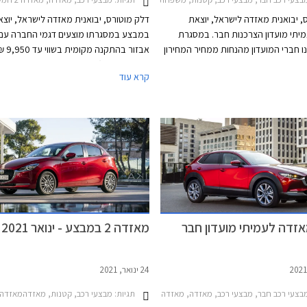
, יבואנית מאזדה לישראל, יוצאת
דלק מוטורס, יבואנית מאזדה לישראל, יוצא
תי מועדון הצרכנות חבר. במסגרת
במבצע במסגרתו מוצעים דגמי החברה עם
ו חברי המועדון מהנחות ממחיר המחירון
אבזור ב
בזור במתנה. בנוסף ייהנו חברי המועדון
בהתאם לדגם). בנוסף, רוכשי רכב הפנאי 
קרא עוד
מהנחה בגובה 20% על הזמנת אבזור בהתקנה
CX-5 ישודרגו לרמת אבזור גבוהה יותר לל
מקומית, אפשרות לתשלום עד 30,000 בכרטיס
תשלום.
המועדון, הלוואה בריבית פריים מינוס
אולמות התצוגה של מאזדה ברחבי הארץ.
בבנק הבינלאומי-אוצר החייל, ומאפשרות
ב באמצעות תוכנית המימון חבר ליס.
ים בכל אולמות התצוגה של מאזדה בין
זדה לעמיתי מועדון חבר
מאזדה 2 במבצע - ינואר 2021
24 ינואר, 2021
עי רכב חבר, מבצעי רכב, מאזדה, מאזדה 2 חמש דלתות 2020-2024, מאזדה 3 2019-2026, מאזדה 3 האצ'בק 2019-2026, מאזדה 6 סדאן 2019-2024, מאזדה CX-3 2019-2025, מאזדה CX-5 2017-2022, מאזדה CX-30 2019-2024מבצע מאזדה חבר פברואר 2021
תגיות:
מבצעי רכב, קטנות, מאזדהמאזדה 2 חמש דלתות 020-2024