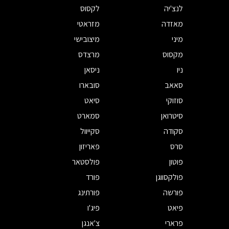
לנצ'יה
לקסוס
מאזדה
מזראטי
מיני
מיצובישי
מקסוס
מרצדס
ניו
ניסאן
סאאב
סובארו
סוזוקי
סיאט
סיטרואן
סמארט
סקודה
סקייוול
סרס
פאריזון
פוטון
פולסטאר
פולקסווגן
פורד
פורשה
פורתינג
פיאט
פיג'ו
פרארי
צ'אנגן