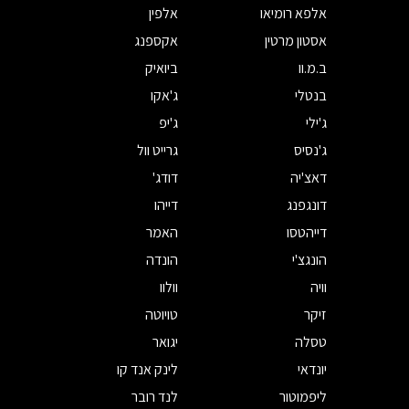
אלפא רומיאו
אלפין
אסטון מרטין
אקספנג
ב.מ.וו
ביואיק
בנטלי
ג'אקו
ג'ילי
ג'יפ
ג'נסיס
גרייט וול
דאצ'יה
דודג'
דונגפנג
דייהו
דייהטסו
האמר
הונגצ'י
הונדה
וויה
וולוו
זיקר
טויוטה
טסלה
יגואר
יונדאי
לינק אנד קו
ליפמוטור
לנד רובר