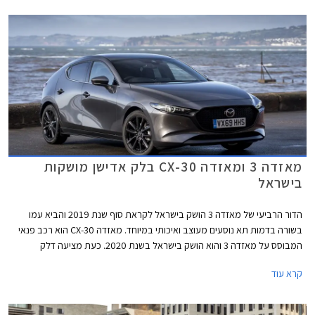
מאזדה 3 ומאזדה CX-30 בלק אדישן מושקות
בישראל
הדור הרביעי של מאזדה 3 הושק בישראל לקראת סוף שנת 2019 והביא עמו
בשורה בדמות תא נוסעים מעוצב ואיכותי במיוחד. מאזדה CX-30 הוא רכב פנאי
המבוסס על מאזדה 3 והוא הושק בישראל בשנת 2020. כעת מציעה דלק
מוטורס, יבואנית מאזדה לישראל, את דגמי מאזדה 3 ומאזדה CX-30 עם חבילות
קרא עוד
בלק אדישן (Black Edition) כאופציה.