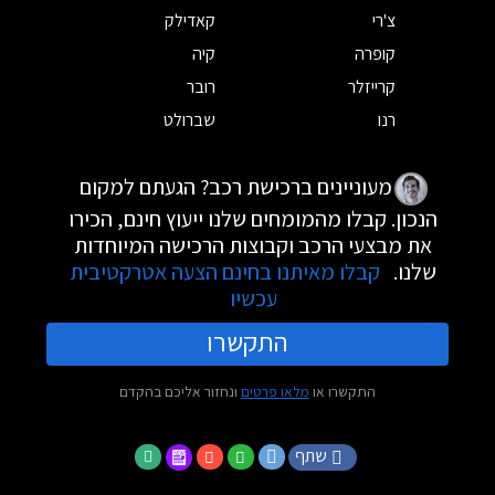
צ'רי
קאדילק
קופרה
קיה
קרייזלר
רובר
רנו
שברולט
מעוניינים ברכישת רכב? הגעתם למקום
הנכון. קבלו מהמומחים שלנו ייעוץ חינם, הכירו
את מבצעי הרכב וקבוצות הרכישה המיוחדות
שלנו.
קבלו מאיתנו בחינם הצעה אטרקטיבית
עכשיו
התקשרו
התקשרו או
מלאו פרטים
ונחזור אליכם בהקדם
שתף