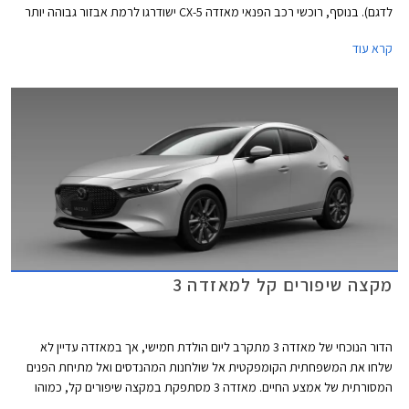
לדגם). בנוסף, רוכשי רכב הפנאי מאזדה CX-5 ישודרגו לרמת אבזור גבוהה יותר
ללא תוספת תשלום. המבצע יערך בין התאריכים 7-14 ביולי בכל אולמות
קרא עוד
התצוגה של מאזדה ברחבי הארץ.
מקצה שיפורים קל למאזדה 3
הדור הנוכחי של מאזדה 3 מתקרב ליום הולדת חמישי, אך במאזדה עדיין לא
שלחו את המשפחתית הקומפקטית אל שולחנות המהנדסים ואל מתיחת הפנים
המסורתית של אמצע החיים. מאזדה 3 מסתפקת במקצה שיפורים קל, כמוהו
עברו דגמים רבים של היצרנית בשנים האחרונות. בשלב זה אישרה היצרנית כי