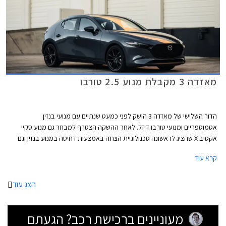
מאזדה 3 מקבלת מנוע 2.5 טורבו
הדור השלישי של מאזדה 3 הושק לפני כמעט שנתיים עם מנועי בנזין
אטמוספריים ומנועי טורבו דיזל. לאחר ההשקה הצטרף למבחר גם מנוע סקיי
אקטיב X שהציג לראשונה טכנולוגיית הצתה באמצעות דחיסה במנוע בנזין וגם
מערכת מיקרו היברידית במתח 24V. מאזדה רמזה שאינה מאמינה במנועי
קרא עוד
טורבו בנזין שנפוצים אצל המתחרות ובחרה בשיטות אחרות להפחתת צריכת
הדלק ושיפור הביצועים.
הצג עוד
מעוניינים ברכישת רכב? הגעתם