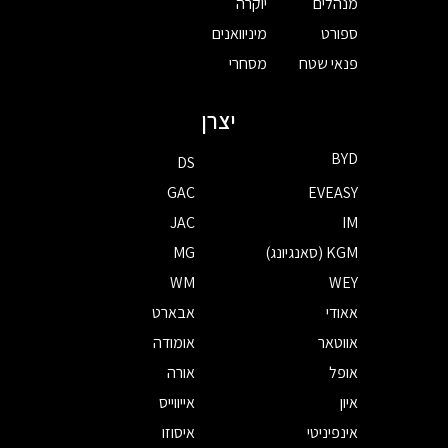
מנהלים
יוקרה
ספורט
מיניוואנים
פנאי שטח
מסחרי
יצרן
BYD
DS
GAC
EVEASY
JAC
IM
KGM (סאנגיונג)
MG
WM
WEY
אאודי
אבארט
אווטאר
אומודה
אופל
אורה
איון
אייווייס
אינפיניטי
איסוזו