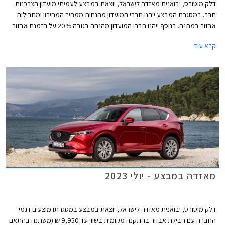
דלק מוטורס, יבואנית מאזדה לישראל, יוצאת במבצע לעמיתי מועדון הצרכנות
חבר. במסגרת המבצע ייהנו חברי המועדון מהנחות ממחיר המחירון ומחבילות
אבזור במתנה. בנוסף ייהנו חברי המועדון מהנחה בגובה 20% על הזמנת אבזור
בהתקנה מקומית, אפשרות לתשלום עד 30,000 בכרטיס האשראי של המועדון,
קרא עוד
הלוואה בריבית פריים מינוס 0.4% בבנק הבינלאומי-אוצר החייל, ומאפשרות
לרכישת הרכב באמצעות תוכנית המימון חבר ליס. המבצע יתקיים בכל אולמות
התצוגה של מאזדה בין התאריכים 12.09.2023-13.10.2023.
מאזדה במבצע - יולי 2023
דלק מוטורס, יבואנית מאזדה לישראל, יוצאת במבצע במסגרתו מוצעים דגמי
החברה עם חבילת אבזור בהתקנה מקומית בשווי עד 9,950 ₪ (משתנה בהתאם