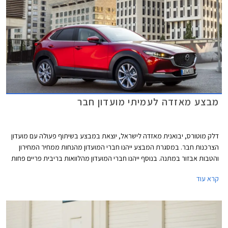
מבצע מאזדה לעמיתי מועדון חבר
דלק מוטורס, יבואנית מאזדה לישראל, יוצאת במבצע בשיתוף פעולה עם מועדון
הצרכנות חבר. במסגרת המבצע ייהנו חברי המועדון מהנחות ממחיר המחירון
והטבות אבזור במתנה. בנוסף ייהנו חברי המועדון מהלוואות בריבית פריים פחות
0.4% בבנק הבינלאומי-אוצר החייל, ומאפשרות לרכישת הרכב באמצעות
קרא עוד
תוכנית המימון חבר ליס. המבצע יתקיים בכל אולמות התצוגה של מאזדה בין
התאריכים 19.02.2021-19.03.2021.