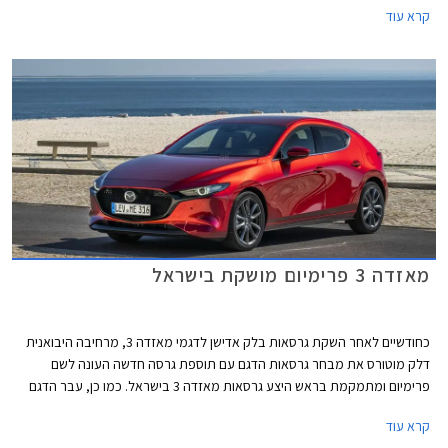
קרא עוד
הדגמים המשודרגים יגיעו ליפן ולאוסטרליה, השוק האירופאי והאמריקאי יקבלו
אותם בהמשך.
מאזדה 3 פרימיום מושקת בישראל
כחודשיים לאחר השקת גרסאות בלק אדישן לדגמי מאזדה 3, מרחיבה היבואנית
דלק מוטורס את מבחר גרסאות הדגם עם תוספת גרסה חדשה העונה לשם
פרימיום ומתמקמת בראש היצע גרסאות מאזדה 3 בישראל. כמו כן, עבר הדגם
לאחרונה רענון קל במסגרתו נוסף למבחר הצבעים גוון פלטיניום זהוב חדש.
קרא עוד