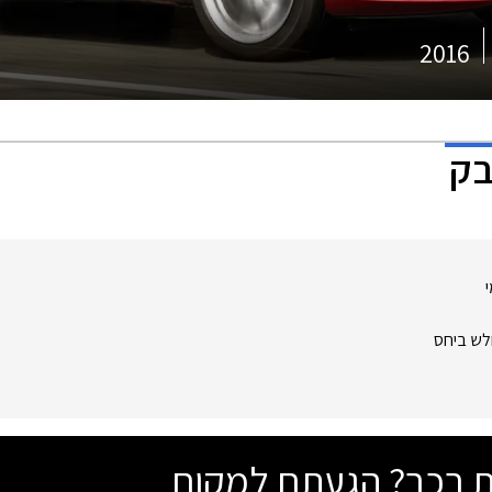
2016
ע 1.5 חלש ביחס
שת רכב? הגעתם למקום