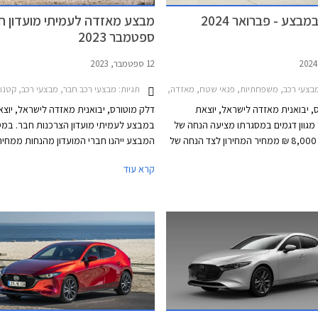
בצע - פברואר 2024
מבצע מאזדה לעמיתי מועדון חב
ספטמבר 2023
12 ספטמבר, 2023
צעי רכב, משפחתיות, פנאי שטח, מאזדה, מאזדה 3 2019-2026, מאזדה 3 האצ'בק 2019-2026, מאזדה CX-30 2019-2024מאזדה CX-5 2022-2026
תגיות:
מבצעי רכב חבר, מבצעי רכב, קטנות, משפחתיות, מנהלים, פנאי שטח, מאזדה, מאזדה 3 2019-2026, מאז
, יבואנית מאזדה לישראל, יוצאת
דלק מוטורס, יבואנית מאזדה לישראל, יוצא
גוון דגמים במסגרתו מציעה הנחה של
במבצע לעמיתי מועדון הצרכנות חבר. במ
3,000 עד 8,000 ₪ ממחיר המחירון לצד הנחה של
המבצע ייהנו חברי המועדון מהנחות ממחיר
כישת אבזור בהתקנה מקומית. המבצע
ומחבילות אבזור במתנה. בנוסף ייהנו חברי 
קרא עוד
 אולמות התצוגה של מאזדה עד
מהנחה בגובה 20% על הזמנת אבזור 
מקומית, אפשרות 
האשראי של המועדון, הלוואה בריבית פריים
0.4% בבנק הבינלאומי-אוצר החייל, ומאפ
לרכישת הרכב באמצעות תוכנית המימון חב
המבצע יתקיים בכל אולמות התצוגה של מא
התאריכים 12.09.2023-13.10.2023.