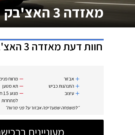
מאזדה 3 האצ'בק
חוות דעת
מאזדה 3 האצ'בק
אבזור
מרווח פנימי
התנהגות כביש
תא מטען
עיצוב
מנו
למתחרות
״
למשפחה שמעדיפה אבזור על פני מרווח
״
מעוניינים ברכי