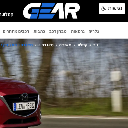
נגישות
נגישות
קטלוג ר
גלריה
גרסאות
מבחן רכב
כתבות
רכבים מתחרים
גיר
קטלוג
מאזדה
מאזדה 3
מאזדה 3 האצ'בק 2017