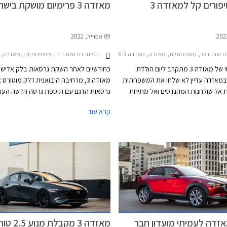
פורים קל למאזדה 3
מאזדה 3 פרימיום מושקת בישראל
09 אפריל, 2022
דשות רכב, משפחתיות, מאזדה, מאזדה 3 2019-2026מאזדה 3 האצ'בק 2019-2026
תגיות:
חדשות רכב, משפחתיות, מאזדה, מאזדה 3 האצ'בק 2019-2026מאזדה
הדור הנוכחי של מאזדה 3 מתקרב ליום הולדת
כחודשיים לאחר השקת גרסאות בלק אדישן 
במאזדה עדיין לא שלחו את המשפחתית
מאזדה 3, מרחיבה היבואנית דלק מוטור
 אל שולחנות המהנדסים ואל מתיחת
גרסאות הדגם עם תוספת גרסה חדשה העו
הפנים המסורתית של אמצע החיים. מאזדה 3
קרא עוד
צה שיפורים קל, כמוהו עברו דגמים
בישראל. כמו כן, עבר הדגם לאחרונה רענון
צרנית בשנים האחרונות. בשלב זה
במסגרתו נוסף למבחר הצבעים גוון פלטיניו
ית כי הדגמים המשודרגים יגיעו ליפן
חדש.
, השוק האירופאי והאמריקאי יקבלו
ך.
זדה לעמיתי מועדון חבר
מאזדה 3 מקבלת מנוע 2.5 טורבו