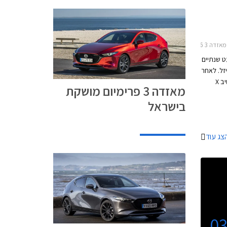
ומאזדה 3 טורבו 2020
לפני כמעט שנתיים
יזל. לאחר
ההשקה הצטרף למבחר גם מנוע סקיי אקטיב X
מאזדה 3 פרימיום מושקת
ת דחיסה
בישראל
במתח
טורבו
ות אחרות
צג עוד
0