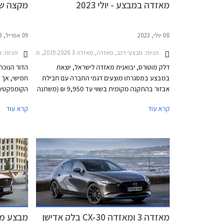
מאזדה במבצע - יולי 2023
מקצה שי
08 יולי, 2023
09 אפריל, 2023
תגיות:
מבצעי רכב, מאזדה, מאזדה 3 2019-2026, מאזדה 3 האצ'בק 2019-2026, מאזדה 2 חמש דלתות 2020-2024, מאזדה 6 סדאן 2019-2024, מאזדה CX-3 2019-2025, מאזדה CX-30 2019-2024מאזדה CX-5 2022-2026
תגיות:
ח
דלק מוטורס, יבואנית מאזדה לישראל, יוצאת
במבצע במסגרתו מוצעים דגמי החברה עם חבילת
חמישי, אך 
אבזור בהתקנה מקומית בשווי עד 9,950 ₪ (משתנה
הקומפקטית
בהתאם לדגם). בנוסף, רוכשי רכב הפנאי מאזדה
קרא עוד
קרא עוד
CX-5 ישודרגו לרמת אבזור גבוהה יותר ללא תוספת
מסתפקת במק
תשלום. המבצע יערך בין התאריכים 7-14 ביולי בכל
רבים של הי
אולמות התצוגה של מאזדה ברחבי הארץ.
אישרה היצרנ
ולאוסטרליה
אותם בהמש
מאזדה 3 ומאזדה CX-30 בלק אדישן
מבצע מא