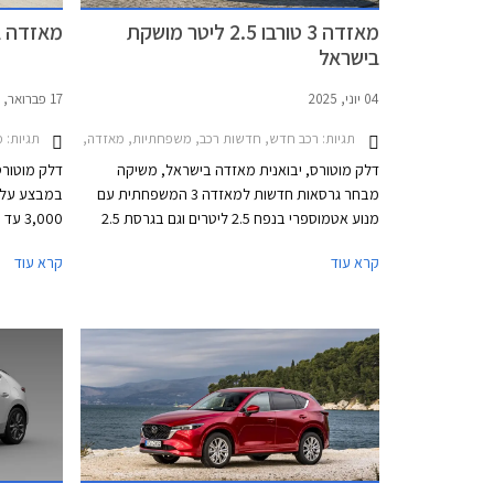
מאזדה 3 טורבו 2.5 ליטר מושקת
מאזדה במ
בישראל
04 יוני, 2025
17 פברואר, 2024
תגיות:
רכב חדש, חדשות רכב, משפחתיות, מאזדה, מאזדה 3 2019-2026, מאזדה 3 האצ'בק 2019-2026מחירון רכב
תגיות:
מב
דלק מוטורס, יבואנית מאזדה בישראל, משיקה
דלק מוטורס
מבחר גרסאות חדשות למאזדה 3 המשפחתית עם
במבצע על מ
מנוע אטמוספרי בנפח 2.5 ליטרים וגם בגרסת 2.5
ליטרים טורבו חזקה ומעניינת עם הנעה כפולה AWD
50% בר
קרא עוד
קרא עוד
הקורצת לחובבי הנהיגה. שני המנועים החדשים ישווקו
מתקיים בכל
לצד גרסאות ה- 2.0 ליטרים המוכרות. בנוסף למבחר
לתאריך 29 בפברואר 2024.
המנועים החדש, מדווחת החברה על תוספות אבזור
בכל הגרסאות.