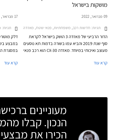
מושקות בישראל
09 פברואר, 2022
17 פברואר, 2021
תגיות:
חדשות רכב, משפחתיות, פנאי שטח, מאזדה, מאזדה 3 2019-2026, מאזדה 3 האצ'בק 2019-2026מאזדה CX-30 2019-2024
תגיות:
מבצ
הדור הרביעי של מאזדה 3 הושק בישראל לקראת
דלק מוטורס
סוף שנת 2019 והביא עמו בשורה בדמות תא נוסעים
במבצע בשית
מעוצב ואיכותי במיוחד. מאזדה CX-30 הוא רכב פנאי
במסגרת המב
המבוסס על מאזדה 3 והוא הושק בישראל בשנת
ממחיר המחי
קרא עוד
קרא עוד
2020. כעת מציעה דלק מוטורס, יבואנית מאזדה
לישראל, את דגמי מאזדה 3 ומאזדה CX-30 עם
בבנק הבינל
חבילות בלק אדישן (Black Edition) כאופציה.
הרכב באמצע
יתקיים בכל
התאריכים 19.02.2021-19.03.2021.
מעוניינים ברכי
הנכון. קבלו מהמו
הכירו את מבצעי 