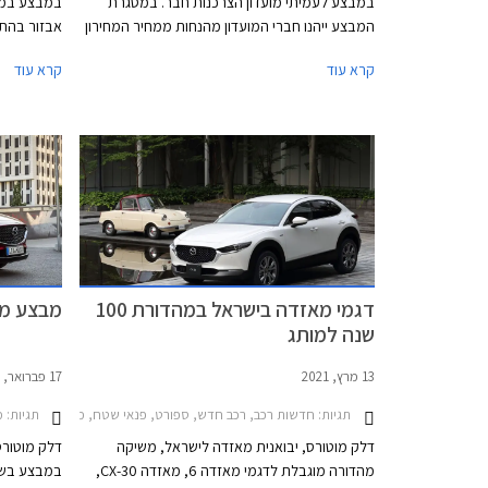
במבצע לעמיתי מועדון הצרכנות חבר. במסגרת
במבצע במס
המבצע ייהנו חברי המועדון מהנחות ממחיר המחירון
ומחבילות אבזור במתנה. בנוסף ייהנו חברי המועדון
בהתאם לדגם
קרא עוד
קרא עוד
מהנחה בגובה 20% על הזמנת אבזור בהתקנה
CX-5 י
מקומית, אפשרות לתשלום עד 30,000 בכרטיס
האשראי של המועדון, הלוואה בריבית פריים מינוס
אולמות התצ
0.4% בבנק הבינלאומי-אוצר החייל, ומאפשרות
לרכישת הרכב באמצעות תוכנית המימון חבר ליס.
המבצע יתקיים בכל אולמות התצוגה של מאזדה בין
התאריכים 12.09.2023-13.10.2023.
דגמי מאזדה בישראל במהדורת 100
מבצע מא
שנה למותג
13 מרץ, 2021
17 פברואר, 2021
תגיות:
תגיות:
חדשות רכב, רכב חדש, ספורט, פנאי שטח, מנהלים, מאזדה, מאזדה 6 סדאן 2019-2024, מאזדה CX-30 2019-2024מאזדה
מבצ
דלק מוטורס, יבואנית מאזדה לישראל, משיקה
דלק מוטורס
מהדורה מוגבלת לדגמי מאזדה 6, מאזדה CX-30,
במבצע בשית