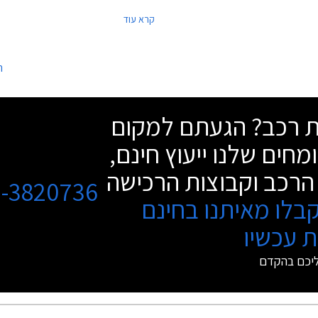
ינויים שחלו בשני הדגמים. החברה
שעברו מתיחת פנים. במאזדה מספרים ששנ
קרא עוד
ינוי עמוק שעיקרו מתחת לפני השטח
הדגמים החדשים ממשיכים במהפכת הפרימ
עותי באיכות, המציב את מאזדה בטווח
היצרן שהחלה עם השקת מאזדה CX-5 לפני כשנה.
ם העממיים לבין יצרני הפרימיום.
ה
שת רכב? הגעתם למקום
מחים שלנו ייעוץ חינם,
הרכב וקבוצות הרכישה
3-3820736
בלו מאיתנו בחינם
 עכשיו
ליכם בהקדם