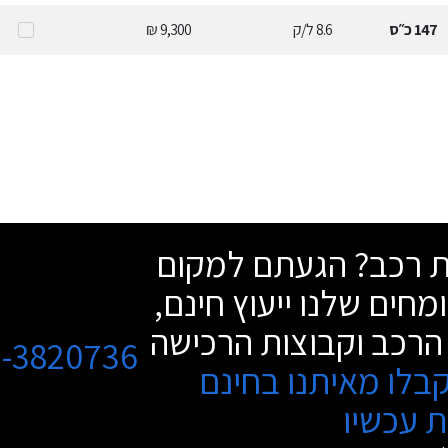
147
כ״ס
8.6
ל/ק
9,300 ₪
שת רכב? הגעתם למקום
מחים שלנו ייעוץ חינם,
הרכב וקבוצות הרכישה
3-3820736
בלו מאיתנו בחינם
 עכשיו