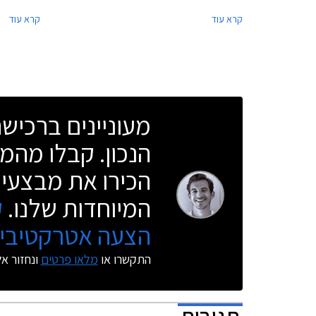
לחברי המועדון מגוון דגמי מאזדה בהנחות ואבזור
להתרשם מהש
קרא עוד
קרא עוד
נוסף ללא תוספת תשלום. בנוסף יוצעו מסלולי מימון
מדברת על ש
בשיתוף בנק אוצר החייל ותכנית המימון חבר ליס.
ושיפור משמ
המבצע יתקיים בכל אולמות התצוגה של מאזדה
שבין היצרני
ברחבי הארץ.
מעוניינים ברכי
הנכון. קבלו מהמו
הכירו את מבצעי 
המיוחדות שלנו.
ק
הצעה אטרקטיבית
התקשרו או
מלאו פרטים
ונחזור א