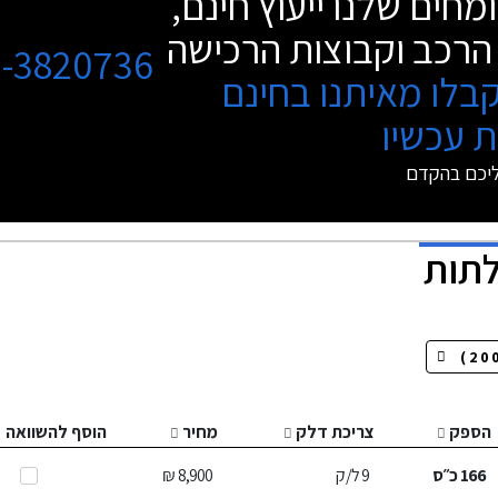
מחים שלנו ייעוץ חינם,
הרכב וקבוצות הרכישה
3-3820736
בלו מאיתנו בחינם
 עכשיו
ליכם בהקדם
הספק
צריכת דלק
מחיר
הוסף להשוואה
166
כ״ס
9
ל/ק
8,900 ₪