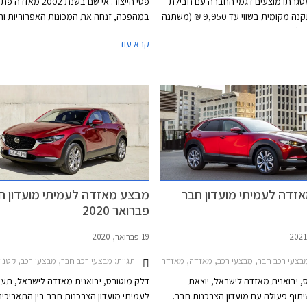
גרתו מוצעים דגמי החברה עם חבילת
פסי הייצור. אי שם בשנת 2002 מאז
אבזור בהתקנה מקומית בשווי עד 9,950 ₪ (משתנה
במהפכה, זנחה את המכונות האפרוריות וה
). בנוסף, רוכשי רכב הפנאי מאזדה
בסיסמה המדבקת זום-זום. מי שנשאה את
קרא עוד
שודרגו לרמת אבזור גבוהה יותר ללא תוספת
הייתה מחליפתה של מאזד
תשלום. המבצע יערך בין התאריכים 7-14 ביולי בכל
- מאזדה 6. העיצוב היה נועז וספורטיבי ע
וגה של מאזדה ברחבי הארץ.
שקופים ומבחר צבעים שכלל גווני צהוב ואד
הנוסעים זכה למראה מקורי עם פתחי מיזוג 
ויותר מהכל האווירה הספורטיבית חדרה עמ
המכלולים עם התנהגות כביש מהנה.
זדה לעמיתי מועדון חבר
מבצע מאזדה לעמיתי מועדון חב
פברואר 2020
19 פברואר, 2020
 MX-5 2015-2024
עי רכב חבר, מבצעי רכב, מאזדה, מאזדה 6 סדאן 2019-2024, מאזדה 2 חמש דלתות 2020-2024, מאזדה 3 2019-2026, מאזדה 3 האצ'בק 2019-2026, מאזדה CX-3 2019-2025, מאזדה CX-5 2017-2022, מאזדה CX-30 2019-2024מבצע מאזדה חבר פברואר 2021
תגיות:
מבצעי רכב חבר, מבצעי רכב, קטנות, משפחתיות, מנהלים, פנאי שטח, מאזדה, מאזדה 6 סדאן 2019-2024, מאזדה 2 
, יבואנית מאזדה לישראל, יוצאת
דלק מוטורס, יבואנית מאזדה לישראל, תע
וף פעולה עם מועדון הצרכנות חבר.
לעמיתי מועדון הצרכנות חבר בין התאריכים