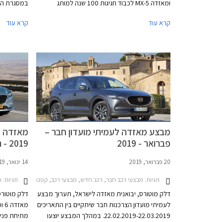
ומאזדה MX-5 לכבוד חגיגות 100 שנה למותג
במסגרת המב
מאזדה. בהמשך השנה צפויים להגיע דגמים נוספים
ממחיר המחי
קרא עוד
קרא עוד
עם חבילת העיצוב הייחודית.
בבנק הבינל
הרכב באמצע
יתקיים בכל
התאריכים 19.02.2021-19.03.2021.
מבצע מאזדה לעמיתי מועדון חבר –
פברואר - 2019
2019 - נהיגה ראשונה
20 פברואר, 2019
14 ינואר, 2019
תגיות:
תגיות:
מבצעי רכב חבר, רכב חדש, מבצעי רכב, קטנות, משפחתיות, מנהלים, פנאי שטח, מאזדה, מאזדה 6 סדאן 2019-2024, מאזדה 2 חמש דלתות 2017-2020, מאזדה 2 דמיו 2015-2020, מ
ח
דלק מוטורס, יבואנית מאזדה לישראל, תערוך מבצע
דלק מוטורס
לעמיתי מועדון הצרכנות חבר שיתקיים בין התאריכים
22.02.2019-22.03.2019. במהלך המבצע יוצעו
מתיחת פנים,