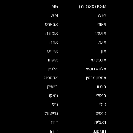
KGM (סאנגיונג)
MG
WM
WEY
אאודי
אבארט
אווטאר
אומודה
אופל
אורה
איון
אייווייס
אינפיניטי
איסוזו
אלפא רומיאו
אלפין
אסטון מרטין
אקספנג
ב.מ.וו
ביואיק
בנטלי
ג'אקו
ג'ילי
ג'יפ
ג'נסיס
גרייט וול
דאצ'יה
דודג'
דונגפנג
דייהו