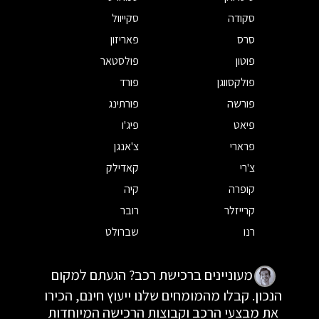
סקודה
סקייוול
סרס
פאריזון
פוטון
פולסטאר
פולקסווגן
פורד
פורשה
פורתינג
פיאט
פיג'ו
פרארי
צ'אנגן
צ'רי
קאדילק
קופרה
קיה
קרייזלר
רובר
רנו
שברולט
מעוניינים ברכישת רכב? הגעתם למקום
הנכון. קבלו מהמומחים שלנו ייעוץ חינם, הכירו
את מבצעי הרכב וקבוצות הרכישה המיוחדות