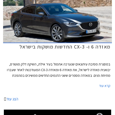
מאזדה 6 ו- CX-3 החדשות מושקות בישראל
במסגרת מסיבת עיתונאים שנערכה אתמול בעיר אילת, השיקה דלק מוטורס,
יבואנית מאזדה לישראל, את מאזדה 6 ומאזדה CX-3 המעודכנות לאחר שעברו
מתיחת פנים. במאזדה מספרים ששני הדגמים החדשים ממשיכים במהפכת
הפרימיום של היצרן שהחלה עם השקת מאזדה CX-5 לפני כשנה.
קרא עוד
הצג עוד