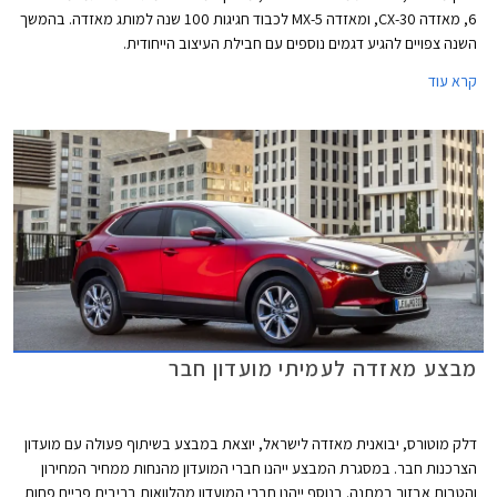
6, מאזדה CX-30, ומאזדה MX-5 לכבוד חגיגות 100 שנה למותג מאזדה. בהמשך
השנה צפויים להגיע דגמים נוספים עם חבילת העיצוב הייחודית.
קרא עוד
מבצע מאזדה לעמיתי מועדון חבר
דלק מוטורס, יבואנית מאזדה לישראל, יוצאת במבצע בשיתוף פעולה עם מועדון
הצרכנות חבר. במסגרת המבצע ייהנו חברי המועדון מהנחות ממחיר המחירון
והטבות אבזור במתנה. בנוסף ייהנו חברי המועדון מהלוואות בריבית פריים פחות