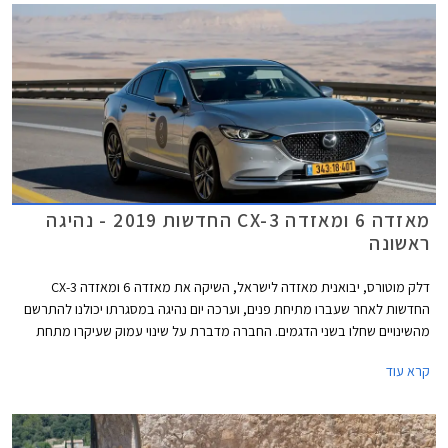
מאזדה 6 ומאזדה CX-3 החדשות 2019 - נהיגה
ראשונה
דלק מוטורס, יבואנית מאזדה לישראל, השיקה את מאזדה 6 ומאזדה CX-3
החדשות לאחר שעברו מתיחת פנים, וערכה יום נהיגה במסגרתו יכולנו להתרשם
מהשינויים שחלו בשני הדגמים. החברה מדברת על שינוי עמוק שעיקרו מתחת
לפני השטח ושיפור משמעותי באיכות, המציב את מאזדה בטווח שבין היצרנים
קרא עוד
העממיים לבין יצרני הפרימיום.