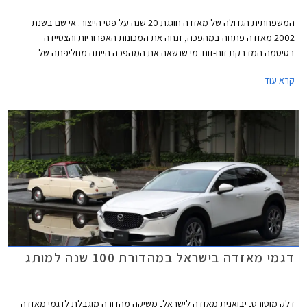
המשפחתית הגדולה של מאזדה חוגגת 20 שנה על פסי הייצור. אי שם בשנת
2002 מאזדה פתחה במהפכה, זנחה את המכונות האפרוריות והצטיידה
בסיסמה המדבקת זום-זום. מי שנשאה את המהפכה הייתה מחליפתה של
מאזדה 626 הוותיקה והמהוגנת - מאזדה 6. העיצוב היה נועז וספורטיבי עם
קרא עוד
פנסים שקופים ומבחר צבעים שכלל גווני צהוב ואדום, תא הנוסעים זכה למראה
מקורי עם פתחי מיזוג עגולים, ויותר מהכל האווירה הספורטיבית חדרה עמוק אל
המכלולים עם התנהגות כביש מהנה.
דגמי מאזדה בישראל במהדורת 100 שנה למותג
דלק מוטורס, יבואנית מאזדה לישראל, משיקה מהדורה מוגבלת לדגמי מאזדה