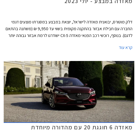
מאזדה במבצע - יולי 2023
דלק מוטורס, יבואנית מאזדה לישראל, יוצאת במבצע במסגרתו מוצעים דגמי
החברה עם חבילת אבזור בהתקנה מקומית בשווי עד 9,950 ₪ (משתנה בהתאם
לדגם). בנוסף, רוכשי רכב הפנאי מאזדה CX-5 ישודרגו לרמת אבזור גבוהה יותר
ללא תוספת תשלום. המבצע יערך בין התאריכים 7-14 ביולי בכל אולמות
קרא עוד
התצוגה של מאזדה ברחבי הארץ.
מאזדה 6 חוגגת 20 עם מהדורה מיוחדת