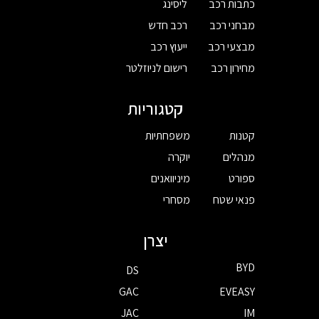
כתבות רכב
ליסינג
מבחני רכב
רכב חדש
מבצעי רכב
ייעוץ רכב
מחירון רכב
רישום לניוזלטר
קטגוריות
קטנות
משפחתיות
מנהלים
יוקרה
ספורט
מיניוואנים
פנאי שטח
מסחרי
יצרן
BYD
DS
GAC
EVEASY
JAC
IM