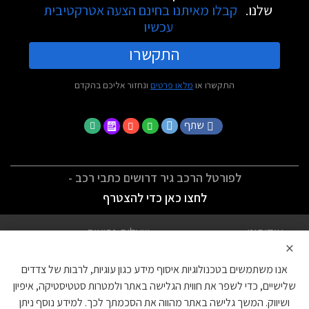
שלנו.
קבלו מאיתנו בחינם הצעה אטרקטיבית
עכשיו
התקשרו
התקשרו או
מלאו פרטים
ונחזור אליכם בהקדם
שתף
לפורטל הרכב גיר דרושים כתבי רכב -
לחצו כאן כדי להצטרף
אודותינו
שאלות נפוצות
×
לתנאי השימוש
מדיניות פרטיות
אנו משתמשים בטכנולוגיות איסוף מידע כגון עוגיות, לרבות של צדדים
הצהרת נגישות
צור קשר
שלישיים, כדי לשפר את חווית הגלישה באתר ולמטרות סטטיסטיקה, איפיון
ושיווק. המשך גלישה באתר מהווה את הסכמתך לכך. למידע נוסף ניתן