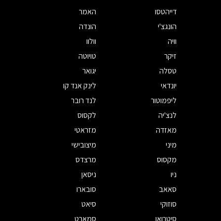
דייהטסו
האמר
הונגצ'י
הונדה
וויה
וולוו
זיקר
טויוטה
טסלה
יגואר
יונדאי
לינק אנד קו
ליפמוטור
לנד רובר
לנצ'יה
לקסוס
מאזדה
מזראטי
מיני
מיצובישי
מקסוס
מרצדס
ניו
ניסאן
סאאב
סובארו
סוזוקי
סיאט
סיטרואן
סמארט