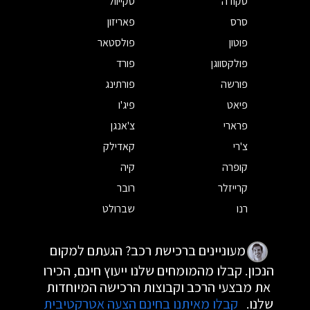
סקודה
סקייוול
סרס
פאריזון
פוטון
פולסטאר
פולקסווגן
פורד
פורשה
פורתינג
פיאט
פיג'ו
פרארי
צ'אנגן
צ'רי
קאדילק
קופרה
קיה
קרייזלר
רובר
רנו
שברולט
מעוניינים ברכישת רכב? הגעתם למקום
הנכון. קבלו מהמומחים שלנו ייעוץ חינם, הכירו
את מבצעי הרכב וקבוצות הרכישה המיוחדות
שלנו.
קבלו מאיתנו בחינם הצעה אטרקטיבית