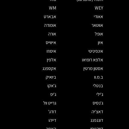
WM
WEY
אאודי
אבארט
אווטאר
אומודה
אופל
אורה
איון
אייווייס
אינפיניטי
איסוזו
אלפא רומיאו
אלפין
אסטון מרטין
אקספנג
ב.מ.וו
ביואיק
בנטלי
ג'אקו
ג'ילי
ג'יפ
ג'נסיס
גרייט וול
דאצ'יה
דודג'
דונגפנג
דייהו
דייהטסו
האמר