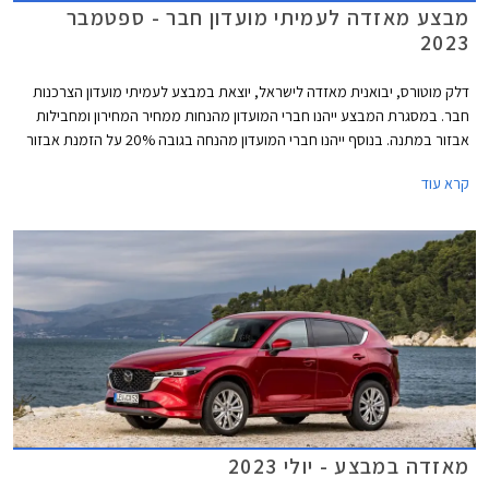
מבצע מאזדה לעמיתי מועדון חבר - ספטמבר
2023
דלק מוטורס, יבואנית מאזדה לישראל, יוצאת במבצע לעמיתי מועדון הצרכנות
חבר. במסגרת המבצע ייהנו חברי המועדון מהנחות ממחיר המחירון ומחבילות
אבזור במתנה. בנוסף ייהנו חברי המועדון מהנחה בגובה 20% על הזמנת אבזור
בהתקנה מקומית, אפשרות לתשלום עד 30,000 בכרטיס האשראי של המועדון,
קרא עוד
הלוואה בריבית פריים מינוס 0.4% בבנק הבינלאומי-אוצר החייל, ומאפשרות
לרכישת הרכב באמצעות תוכנית המימון חבר ליס. המבצע יתקיים בכל אולמות
התצוגה של מאזדה בין התאריכים 12.09.2023-13.10.2023.
מאזדה במבצע - יולי 2023