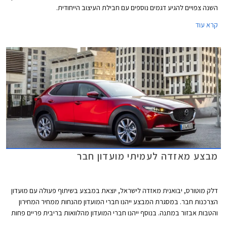
השנה צפויים להגיע דגמים נוספים עם חבילת העיצוב הייחודית.
קרא עוד
מבצע מאזדה לעמיתי מועדון חבר
דלק מוטורס, יבואנית מאזדה לישראל, יוצאת במבצע בשיתוף פעולה עם מועדון
הצרכנות חבר. במסגרת המבצע ייהנו חברי המועדון מהנחות ממחיר המחירון
והטבות אבזור במתנה. בנוסף ייהנו חברי המועדון מהלוואות בריבית פריים פחות
0.4% בבנק הבינלאומי-אוצר החייל, ומאפשרות לרכישת הרכב באמצעות