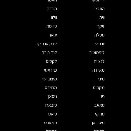
הונגצ'י
הונדה
וויה
וולוו
זיקר
טויוטה
טסלה
יגואר
יונדאי
לינק אנד קו
ליפמוטור
לנד רובר
לנצ'יה
לקסוס
מאזדה
מזראטי
מיני
מיצובישי
מקסוס
מרצדס
ניו
ניסאן
סאאב
סובארו
סוזוקי
סיאט
סיטרואן
סמארט