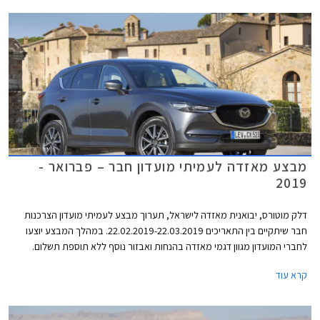
מבצע מאזדה לעמיתי מועדון חבר – פברואר -
2019
דלק מוטורס, יבואנית מאזדה לישראל, תערוך מבצע לעמיתי מועדון הצרכנות
חבר שיתקיים בין התאריכים 22.02.2019-22.03.2019. במהלך המבצע יוצעו
לחברי המועדון מגוון דגמי מאזדה בהנחות ואבזור נוסף ללא תוספת תשלום.
בנוסף יוצעו מסלולי מימון בשיתוף בנק אוצר החייל ותכנית המימון חבר ליס.
קרא עוד
המבצע יתקיים בכל אולמות התצוגה של מאזדה ברחבי הארץ.