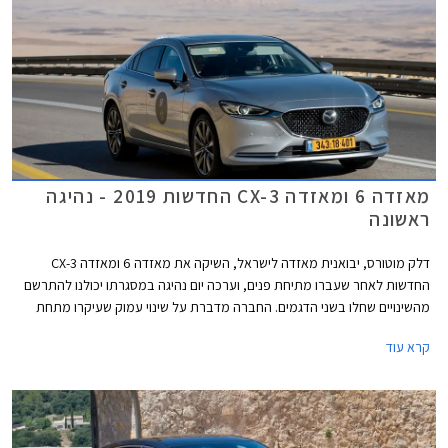
מאזדה 6 ומאזדה CX-3 החדשות 2019 - נהיגה
ראשונה
דלק מוטורס, יבואנית מאזדה לישראל, השיקה את מאזדה 6 ומאזדה CX-3
החדשות לאחר שעברו מתיחת פנים, וערכה יום נהיגה במסגרתו יכולנו להתרשם
מהשינויים שחלו בשני הדגמים. החברה מדברת על שינוי עמוק שעיקרו מתחת
לפני השטח ושיפור משמעותי באיכות, המציב את מאזדה בטווח שבין היצרנים
קרא עוד
העממיים לבין יצרני הפרימיום.