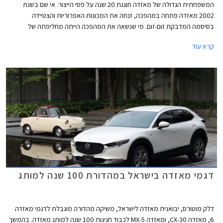
המשפחתית הגדולה של מאזדה חוגגת 20 שנה על פסי הייצור. אי שם בשנת
2002 מאזדה פתחה במהפכה, זנחה את המכונות האפרוריות והצטיידה
בסיסמה המדבקת זום-זום. מי שנשאה את המהפכה הייתה מחליפתה של
מאזדה 626 הוותיקה והמהוגנת - מאזדה 6. העיצוב היה נועז וספורטיבי עם
קרא עוד
פנסים שקופים ומבחר צבעים שכלל גווני צהוב ואדום, תא הנוסעים זכה למראה
מקורי עם פתחי מיזוג עגולים, ויותר מהכל האווירה הספורטיבית חדרה עמוק אל
המכלולים עם התנהגות כביש מהנה.
דגמי מאזדה בישראל במהדורת 100 שנה למותג
דלק מוטורס, יבואנית מאזדה לישראל, משיקה מהדורה מוגבלת לדגמי מאזדה
6, מאזדה CX-30, ומאזדה MX-5 לכבוד חגיגות 100 שנה למותג מאזדה. בהמשך