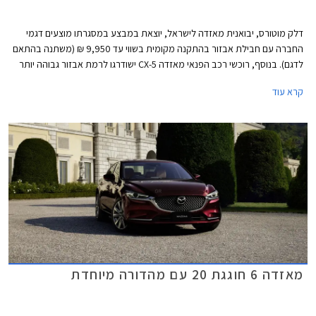
דלק מוטורס, יבואנית מאזדה לישראל, יוצאת במבצע במסגרתו מוצעים דגמי
החברה עם חבילת אבזור בהתקנה מקומית בשווי עד 9,950 ₪ (משתנה בהתאם
לדגם). בנוסף, רוכשי רכב הפנאי מאזדה CX-5 ישודרגו לרמת אבזור גבוהה יותר
ללא תוספת תשלום. המבצע יערך בין התאריכים 7-14 ביולי בכל אולמות
קרא עוד
התצוגה של מאזדה ברחבי הארץ.
מאזדה 6 חוגגת 20 עם מהדורה מיוחדת