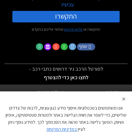
עכשיו
התקשרו
התקשרו או
מלאו פרטים
ונחזור אליכם בהקדם
שתף
לפורטל הרכב גיר דרושים כתבי רכב -
לחצו כאן כדי להצטרף
אודותינו
שאלות נפוצות
×
לתנאי השימוש
מדיניות פרטיות
אנו משתמשים בטכנולוגיות איסוף מידע כגון עוגיות, לרבות של צדדים
הצהרת נגישות
צור קשר
שלישיים, כדי לשפר את חווית הגלישה באתר ולמטרות סטטיסטיקה, איפיון
ושיווק. המשך גלישה באתר מהווה את הסכמתך לכך. למידע נוסף ניתן
עוגיות
לעיין
במדיניות הפרטיות