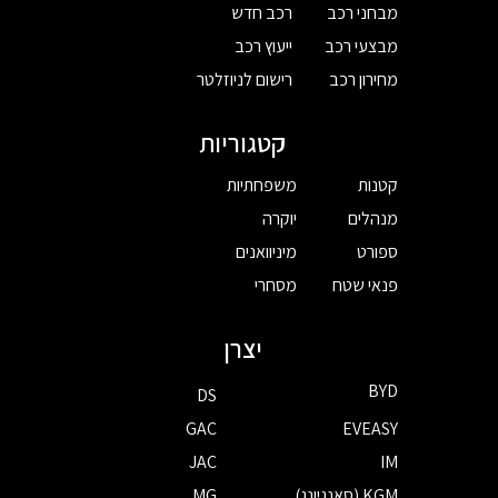
מבחני רכב
רכב חדש
מבצעי רכב
ייעוץ רכב
מחירון רכב
רישום לניוזלטר
קטגוריות
קטנות
משפחתיות
מנהלים
יוקרה
ספורט
מיניוואנים
פנאי שטח
מסחרי
יצרן
BYD
DS
GAC
EVEASY
JAC
IM
KGM (סאנגיונג)
MG