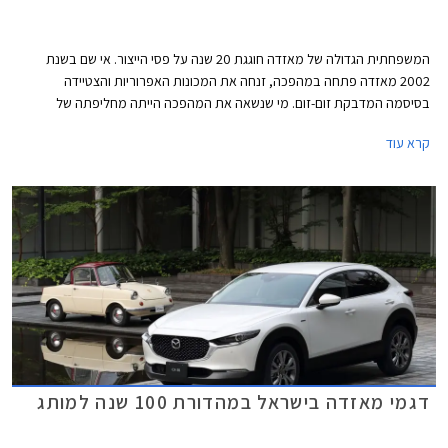
המשפחתית הגדולה של מאזדה חוגגת 20 שנה על פסי הייצור. אי שם בשנת
2002 מאזדה פתחה במהפכה, זנחה את המכונות האפרוריות והצטיידה
בסיסמה המדבקת זום-זום. מי שנשאה את המהפכה הייתה מחליפתה של
מאזדה 626 הוותיקה והמהוגנת - מאזדה 6. העיצוב היה נועז וספורטיבי עם
קרא עוד
פנסים שקופים ומבחר צבעים שכלל גווני צהוב ואדום, תא הנוסעים זכה למראה
מקורי עם פתחי מיזוג עגולים, ויותר מהכל האווירה הספורטיבית חדרה עמוק אל
המכלולים עם התנהגות כביש מהנה.
דגמי מאזדה בישראל במהדורת 100 שנה למותג