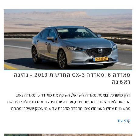
מאזדה 6 ומאזדה CX-3 החדשות 2019 - נהיגה
ראשונה
דלק מוטורס, יבואנית מאזדה לישראל, השיקה את מאזדה 6 ומאזדה CX-3
החדשות לאחר שעברו מתיחת פנים, וערכה יום נהיגה במסגרתו יכולנו להתרשם
מהשינויים שחלו בשני הדגמים. החברה מדברת על שינוי עמוק שעיקרו מתחת
לפני השטח ושיפור משמעותי באיכות, המציב את מאזדה בטווח שבין היצרנים
קרא עוד
העממיים לבין יצרני הפרימיום.