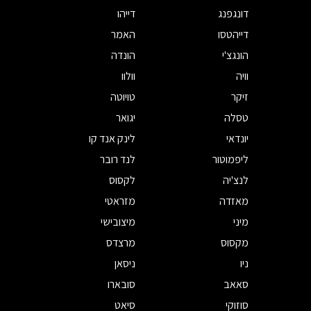
דונגפנג
דייהו
דייהטסו
האמר
הונגצ'י
הונדה
וויה
וולוו
זיקר
טויוטה
טסלה
יגואר
יונדאי
לינק אנד קו
ליפמוטור
לנד רובר
לנצ'יה
לקסוס
מאזדה
מזראטי
מיני
מיצובישי
מקסוס
מרצדס
ניו
ניסאן
סאאב
סובארו
סוזוקי
סיאט