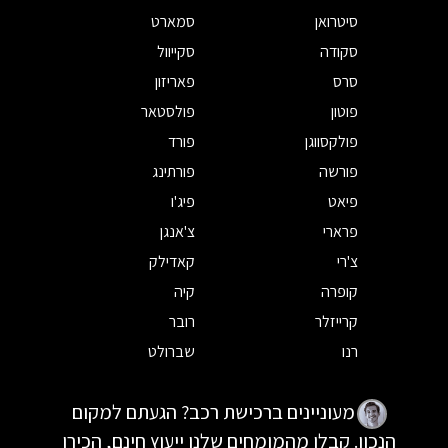
סיטרואן
סמארט
סקודה
סקייוול
סרס
פאריזון
פוטון
פולסטאר
פולקסווגן
פורד
פורשה
פורתינג
פיאט
פיג'ו
פרארי
צ'אנגן
צ'רי
קאדילק
קופרה
קיה
קרייזלר
רובר
רנו
שברולט
מעוניינים ברכישת רכב? הגעתם למקום
הנכון. קבלו מהמומחים שלנו ייעוץ חינם, הכירו