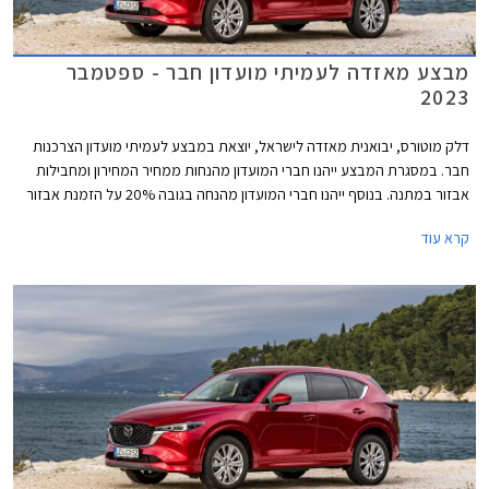
מבצע מאזדה לעמיתי מועדון חבר - ספטמבר
2023
דלק מוטורס, יבואנית מאזדה לישראל, יוצאת במבצע לעמיתי מועדון הצרכנות
חבר. במסגרת המבצע ייהנו חברי המועדון מהנחות ממחיר המחירון ומחבילות
אבזור במתנה. בנוסף ייהנו חברי המועדון מהנחה בגובה 20% על הזמנת אבזור
בהתקנה מקומית, אפשרות לתשלום עד 30,000 בכרטיס האשראי של המועדון,
קרא עוד
הלוואה בריבית פריים מינוס 0.4% בבנק הבינלאומי-אוצר החייל, ומאפשרות
לרכישת הרכב באמצעות תוכנית המימון חבר ליס. המבצע יתקיים בכל אולמות
התצוגה של מאזדה בין התאריכים 12.09.2023-13.10.2023.