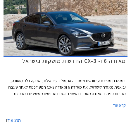
מאזדה 6 ו- CX-3 החדשות מושקות בישראל
במסגרת מסיבת עיתונאים שנערכה אתמול בעיר אילת, השיקה דלק מוטורס,
יבואנית מאזדה לישראל, את מאזדה 6 ומאזדה CX-3 המעודכנות לאחר שעברו
מתיחת פנים. במאזדה מספרים ששני הדגמים החדשים ממשיכים במהפכת
הפרימיום של היצרן שהחלה עם השקת מאזדה CX-5 לפני כשנה.
קרא עוד
הצג עוד