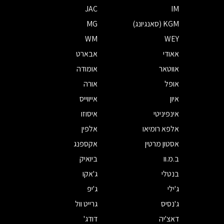
JAC
IM
KGM (סאנגיונג)
MG
WM
WEY
אאודי
אבארט
אווטאר
אומודה
אופל
אורה
איון
אייווייס
אינפיניטי
איסוזו
אלפא רומיאו
אלפין
אסטון מרטין
אקספנג
ב.מ.וו
ביואיק
בנטלי
ג'אקו
ג'ילי
ג'יפ
ג'נסיס
גרייט וול
דאצ'יה
דודג'