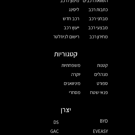
השוואת רכבים
מימון לרכב
כתבות רכב
ליסינג
מבחני רכב
רכב חדש
מבצעי רכב
ייעוץ רכב
מחירון רכב
רישום לניוזלטר
קטגוריות
קטנות
משפחתיות
מנהלים
יוקרה
ספורט
מיניוואנים
פנאי שטח
מסחרי
יצרן
BYD
DS
GAC
EVEASY