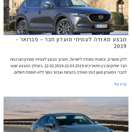
מבצע מאזדה לעמיתי מועדון חבר – פברואר -
2019
דלק מוטורס, יבואנית מאזדה לישראל, תערוך מבצע לעמיתי מועדון הצרכנות
חבר שיתקיים בין התאריכים 22.02.2019-22.03.2019. במהלך המבצע יוצעו
לחברי המועדון מגוון דגמי מאזדה בהנחות ואבזור נוסף ללא תוספת תשלום.
בנוסף יוצעו מסלולי מימון בשיתוף בנק אוצר החייל ותכנית המימון חבר ליס.
קרא עוד
המבצע יתקיים בכל אולמות התצוגה של מאזדה ברחבי הארץ.