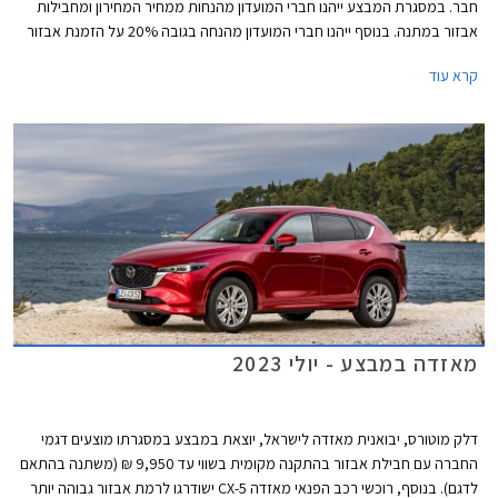
חבר. במסגרת המבצע ייהנו חברי המועדון מהנחות ממחיר המחירון ומחבילות
אבזור במתנה. בנוסף ייהנו חברי המועדון מהנחה בגובה 20% על הזמנת אבזור
בהתקנה מקומית, אפשרות לתשלום עד 30,000 בכרטיס האשראי של המועדון,
קרא עוד
הלוואה בריבית פריים מינוס 0.4% בבנק הבינלאומי-אוצר החייל, ומאפשרות
לרכישת הרכב באמצעות תוכנית המימון חבר ליס. המבצע יתקיים בכל אולמות
התצוגה של מאזדה בין התאריכים 12.09.2023-13.10.2023.
מאזדה במבצע - יולי 2023
דלק מוטורס, יבואנית מאזדה לישראל, יוצאת במבצע במסגרתו מוצעים דגמי
החברה עם חבילת אבזור בהתקנה מקומית בשווי עד 9,950 ₪ (משתנה בהתאם
לדגם). בנוסף, רוכשי רכב הפנאי מאזדה CX-5 ישודרגו לרמת אבזור גבוהה יותר