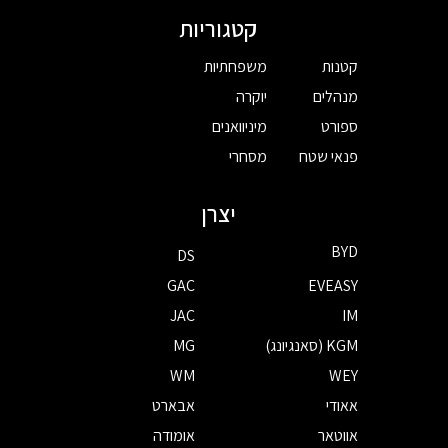
קטגוריות
קטנות
משפחתיות
מנהלים
יוקרה
ספורט
מיניוואנים
פנאי שטח
מסחרי
יצרן
BYD
DS
GAC
EVEASY
JAC
IM
KGM (סאנגיונג)
MG
WM
WEY
אאודי
אבארט
אווטאר
אומודה