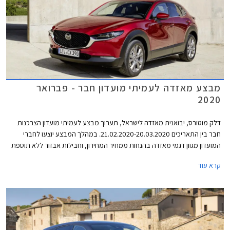
מבצע מאזדה לעמיתי מועדון חבר - פברואר
2020
דלק מוטורס, יבואנית מאזדה לישראל, תערוך מבצע לעמיתי מועדון הצרכנות
חבר בין התאריכים 21.02.2020-20.03.2020. במהלך המבצע יוצעו לחברי
המועדון מגוון דגמי מאזדה בהנחות ממחיר המחירון, וחבילות אבזור ללא תוספת
תשלום. בנוסף יוצעו מסלולי מימון בשיתוף בנק אוצר החייל ותכנית המימון חבר
קרא עוד
ליס. המבצע יתקיים בכל אולמות התצוגה של מאזדה ברחבי הארץ.