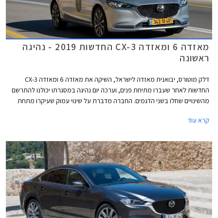
מאזדה 6 ומאזדה CX-3 החדשות 2019 - נהיגה
ראשונה
דלק מוטורס, יבואנית מאזדה לישראל, השיקה את מאזדה 6 ומאזדה CX-3
החדשות לאחר שעברו מתיחת פנים, וערכה יום נהיגה במסגרתו יכולנו להתרשם
מהשינויים שחלו בשני הדגמים. החברה מדברת על שינוי עמוק שעיקרו מתחת
לפני השטח ושיפור משמעותי באיכות, המציב את מאזדה בטווח שבין היצרנים
קרא עוד
העממיים לבין יצרני הפרימיום.