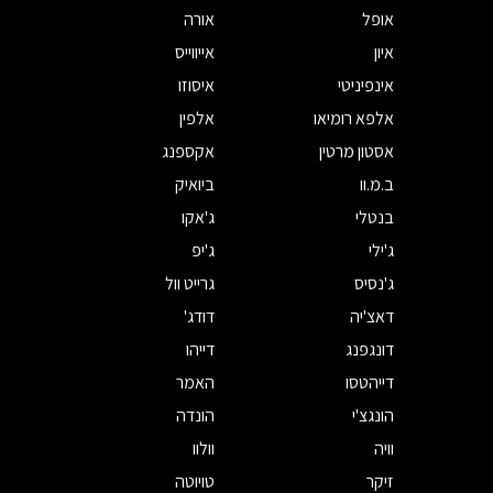
אופל
אורה
איון
אייווייס
אינפיניטי
איסוזו
אלפא רומיאו
אלפין
אסטון מרטין
אקספנג
ב.מ.וו
ביואיק
בנטלי
ג'אקו
ג'ילי
ג'יפ
ג'נסיס
גרייט וול
דאצ'יה
דודג'
דונגפנג
דייהו
דייהטסו
האמר
הונגצ'י
הונדה
וויה
וולוו
זיקר
טויוטה