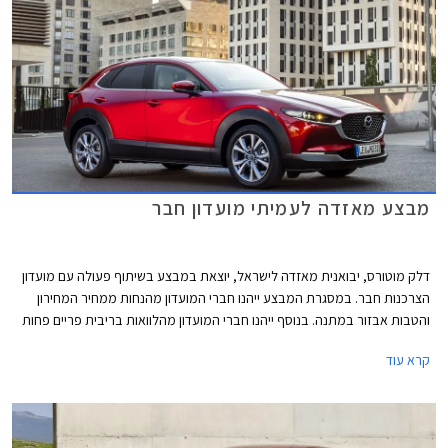
מבצע מאזדה לעמיתי מועדון חבר
דלק מוטורס, יבואנית מאזדה לישראל, יוצאת במבצע בשיתוף פעולה עם מועדון
הצרכנות חבר. במסגרת המבצע ייהנו חברי המועדון מהנחות ממחיר המחירון
והטבות אבזור במתנה. בנוסף ייהנו חברי המועדון מהלוואות בריבית פריים פחות
0.4% בבנק הבינלאומי-אוצר החייל, ומאפשרות לרכישת הרכב באמצעות
קרא עוד
תוכנית המימון חבר ליס. המבצע יתקיים בכל אולמות התצוגה של מאזדה בין
התאריכים 19.02.2021-19.03.2021.