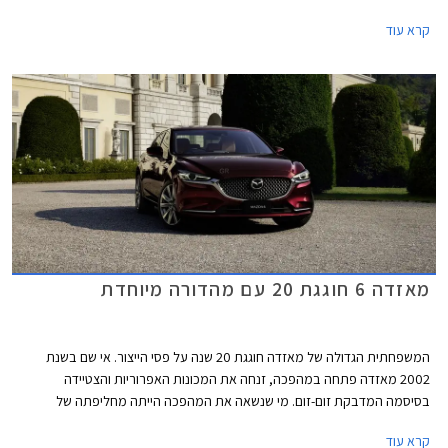
ללא תוספת תשלום. המבצע יערך בין התאריכים 7-14 ביולי בכל אולמות
קרא עוד
התצוגה של מאזדה ברחבי הארץ.
מאזדה 6 חוגגת 20 עם מהדורה מיוחדת
המשפחתית הגדולה של מאזדה חוגגת 20 שנה על פסי הייצור. אי שם בשנת
2002 מאזדה פתחה במהפכה, זנחה את המכונות האפרוריות והצטיידה
בסיסמה המדבקת זום-זום. מי שנשאה את המהפכה הייתה מחליפתה של
מאזדה 626 הוותיקה והמהוגנת - מאזדה 6. העיצוב היה נועז וספורטיבי עם
קרא עוד
פנסים שקופים ומבחר צבעים שכלל גווני צהוב ואדום, תא הנוסעים זכה למראה