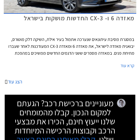
מאזדה 6 ו- CX-3 החדשות מושקות בישראל
במסגרת מסיבת עיתונאים שנערכה אתמול בעיר אילת, השיקה דלק מוטורס,
יבואנית מאזדה לישראל, את מאזדה 6 ומאזדה CX-3 המעודכנות לאחר שעברו
מתיחת פנים. במאזדה מספרים ששני הדגמים החדשים ממשיכים במהפכת
הפרימיום של היצרן שהחלה עם השקת מאזדה CX-5 לפני כשנה.
קרא עוד
הצג עוד
מעוניינים ברכישת רכב? הגעתם
למקום הנכון. קבלו מהמומחים
שלנו ייעוץ חינם, הכירו את מבצעי
הרכב וקבוצות הרכישה המיוחדות
שלנו.
קבלו מאיתנו בחינם הצעה