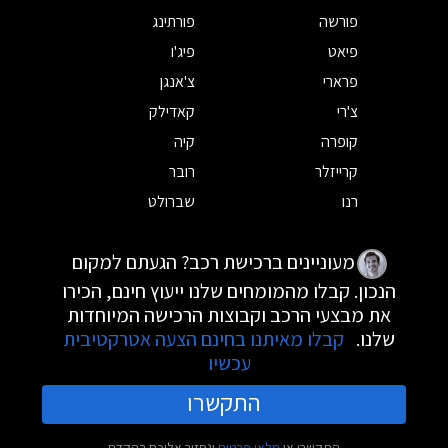
פורשה
פורתינג
פיאט
פיג'ו
פרארי
צ'אנגן
צ'רי
קאדילק
קופרה
קיה
קרייזלר
רובר
רנו
שברולט
מעוניינים ברכישת רכב? הגעתם למקום
הנכון. קבלו מהמומחים שלנו ייעוץ חינם, הכירו
את מבצעי הרכב וקבוצות הרכישה המיוחדות
שלנו.
קבלו מאיתנו בחינם הצעה אטרקטיבית
עכשיו
התקשרו
התקשרו או
מלאו פרטים
ונחזור אליכם בהקדם