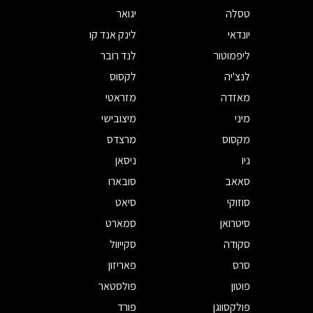
טסלה
יגואר
יונדאי
לינק אנד קו
ליפמוטור
לנד רובר
לנצ'יה
לקסוס
מאזדה
מזראטי
מיני
מיצובישי
מקסוס
מרצדס
ניו
ניסאן
סאאב
סובארו
סוזוקי
סיאט
סיטרואן
סמארט
סקודה
סקייוול
סרס
פאריזון
פוטון
פולסטאר
פולקסווגן
פורד