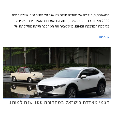
המשפחתית הגדולה של מאזדה חוגגת 20 שנה על פסי הייצור. אי שם בשנת
2002 מאזדה פתחה במהפכה, זנחה את המכונות האפרוריות והצטיידה
בסיסמה המדבקת זום-זום. מי שנשאה את המהפכה הייתה מחליפתה של
מאזדה 626 הוותיקה והמהוגנת - מאזדה 6. העיצוב היה נועז וספורטיבי עם
קרא עוד
פנסים שקופים ומבחר צבעים שכלל גווני צהוב ואדום, תא הנוסעים זכה למראה
מקורי עם פתחי מיזוג עגולים, ויותר מהכל האווירה הספורטיבית חדרה עמוק אל
המכלולים עם התנהגות כביש מהנה.
דגמי מאזדה בישראל במהדורת 100 שנה למותג