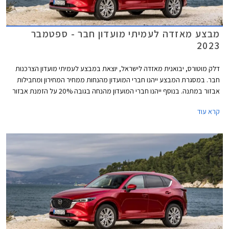
מבצע מאזדה לעמיתי מועדון חבר - ספטמבר
2023
דלק מוטורס, יבואנית מאזדה לישראל, יוצאת במבצע לעמיתי מועדון הצרכנות
חבר. במסגרת המבצע ייהנו חברי המועדון מהנחות ממחיר המחירון ומחבילות
אבזור במתנה. בנוסף ייהנו חברי המועדון מהנחה בגובה 20% על הזמנת אבזור
בהתקנה מקומית, אפשרות לתשלום עד 30,000 בכרטיס האשראי של המועדון,
קרא עוד
הלוואה בריבית פריים מינוס 0.4% בבנק הבינלאומי-אוצר החייל, ומאפשרות
לרכישת הרכב באמצעות תוכנית המימון חבר ליס. המבצע יתקיים בכל אולמות
התצוגה של מאזדה בין התאריכים 12.09.2023-13.10.2023.