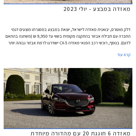
מאזדה במבצע - יולי 2023
דלק מוטורס, יבואנית מאזדה לישראל, יוצאת במבצע במסגרתו מוצעים דגמי
החברה עם חבילת אבזור בהתקנה מקומית בשווי עד 9,950 ₪ (משתנה בהתאם
לדגם). בנוסף, רוכשי רכב הפנאי מאזדה CX-5 ישודרגו לרמת אבזור גבוהה יותר
ללא תוספת תשלום. המבצע יערך בין התאריכים 7-14 ביולי בכל אולמות
קרא עוד
התצוגה של מאזדה ברחבי הארץ.
מאזדה 6 חוגגת 20 עם מהדורה מיוחדת