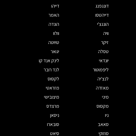
דונגפנג
דייהו
דייהטסו
האמר
הונגצ'י
הונדה
וויה
וולוו
זיקר
טויוטה
טסלה
יגואר
יונדאי
לינק אנד קו
ליפמוטור
לנד רובר
לנצ'יה
לקסוס
מאזדה
מזראטי
מיני
מיצובישי
מקסוס
מרצדס
ניו
ניסאן
סאאב
סובארו
סוזוקי
סיאט