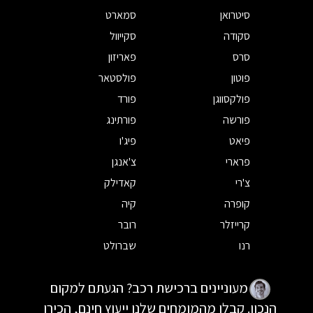
סיטרואן
סמארט
סקודה
סקייוול
סרס
פאריזון
פוטון
פולסטאר
פולקסווגן
פורד
פורשה
פורתינג
פיאט
פיג'ו
פרארי
צ'אנגן
צ'רי
קאדילק
קופרה
קיה
קרייזלר
רובר
רנו
שברולט
מעוניינים ברכישת רכב? הגעתם למקום
הנכון. קבלו מהמומחים שלנו ייעוץ חינם, הכירו