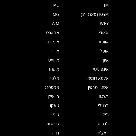
JAC
IM
KGM (סאנגיונג)
MG
WM
WEY
אאודי
אבארט
אווטאר
אומודה
אופל
אורה
איון
אייווייס
אינפיניטי
איסוזו
אלפא רומיאו
אלפין
אסטון מרטין
אקספנג
ב.מ.וו
ביואיק
בנטלי
ג'אקו
ג'ילי
ג'יפ
ג'נסיס
גרייט וול
דאצ'יה
דודג'