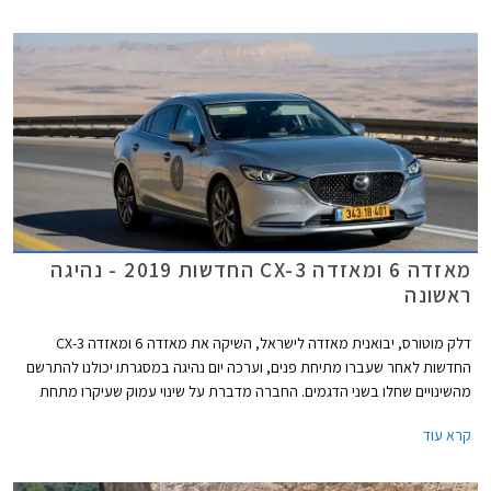
מאזדה 6 ומאזדה CX-3 החדשות 2019 - נהיגה
ראשונה
דלק מוטורס, יבואנית מאזדה לישראל, השיקה את מאזדה 6 ומאזדה CX-3
החדשות לאחר שעברו מתיחת פנים, וערכה יום נהיגה במסגרתו יכולנו להתרשם
מהשינויים שחלו בשני הדגמים. החברה מדברת על שינוי עמוק שעיקרו מתחת
לפני השטח ושיפור משמעותי באיכות, המציב את מאזדה בטווח שבין היצרנים
קרא עוד
העממיים לבין יצרני הפרימיום.