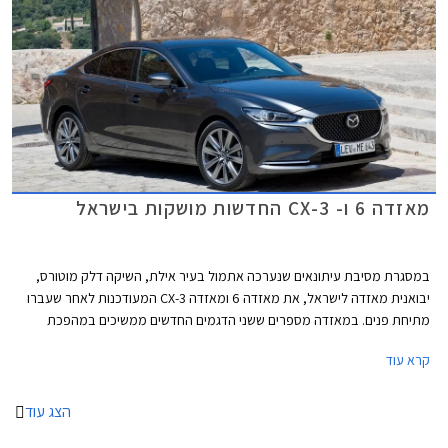
מאזדה 6 ו- CX-3 החדשות מושקות בישראל
במסגרת מסיבת עיתונאים שנערכה אתמול בעיר אילת, השיקה דלק מוטורס,
יבואנית מאזדה לישראל, את מאזדה 6 ומאזדה CX-3 המעודכנות לאחר שעברו
מתיחת פנים. במאזדה מספרים ששני הדגמים החדשים ממשיכים במהפכת
הפרימיום של היצרן שהחלה עם השקת מאזדה CX-5 לפני כשנה.
קרא עוד
הצג עוד