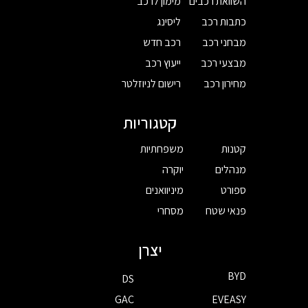
השוואת רכבים
מימון לרכב
כתבות רכב
ליסינג
מבחני רכב
רכב חדש
מבצעי רכב
ייעוץ רכב
מחירון רכב
רישום לניוזלטר
קטגוריות
קטנות
משפחתיות
מנהלים
יוקרה
ספורט
מיניוואנים
פנאי שטח
מסחרי
יצרן
BYD
DS
GAC
EVEASY