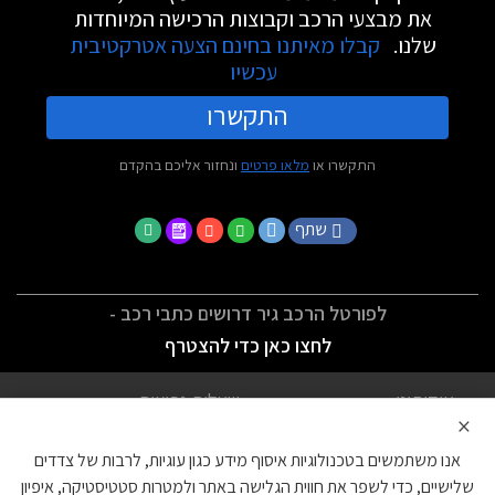
את מבצעי הרכב וקבוצות הרכישה המיוחדות
שלנו.
קבלו מאיתנו בחינם הצעה אטרקטיבית
עכשיו
התקשרו
התקשרו או
מלאו פרטים
ונחזור אליכם בהקדם
שתף
לפורטל הרכב גיר דרושים כתבי רכב -
לחצו כאן כדי להצטרף
אודותינו
שאלות נפוצות
×
לתנאי השימוש
מדיניות פרטיות
אנו משתמשים בטכנולוגיות איסוף מידע כגון עוגיות, לרבות של צדדים
הצהרת נגישות
צור קשר
שלישיים, כדי לשפר את חווית הגלישה באתר ולמטרות סטטיסטיקה, איפיון