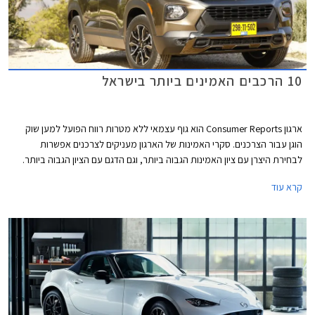
10 הרכבים האמינים ביותר בישראל
ארגון Consumer Reports הוא גוף עצמאי ללא מטרות רווח הפועל למען שוק
הוגן עבור הצרכנים. סקרי האמינות של הארגון מעניקים לצרכנים אפשרות
לבחירת היצרן עם ציון האמינות הגבוה ביותר, וגם הדגם עם הציון הגבוה ביותר.
המידע נאסף באמצעות סקרים הנשלחים לחברי הארגון מדי שנה. בשנת 2021
קרא עוד
נאסף מידע אודות 300,000 כלי רכב משנות המודל 2020 ו- 2021. בשבוע
שעבר פרסם הארגון את רשימת המותגים והדגמים האמינים ביותר. אספנו
עבורכם את הדגמים שקיבלו את הציון הגבוה ביותר ונמכרים גם בישראל.