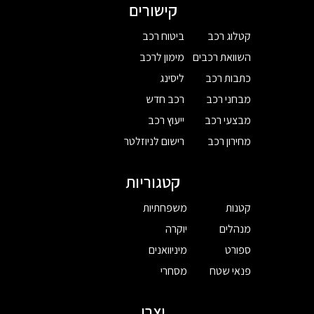
קישורים
קטלוג רכב
ביטוח רכב
השוואת רכבים
מימון לרכב
כתבות רכב
ליסינג
מבחני רכב
רכב חדש
מבצעי רכב
ייעוץ רכב
מחירון רכב
רישום לניוזלטר
קטגוריות
קטנות
משפחתיות
מנהלים
יוקרה
ספורט
מיניוואנים
פנאי שטח
מסחרי
יצרן