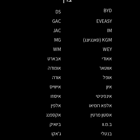
BYD
DS
GAC
EVEASY
JAC
IM
KGM (סאנגיונג)
MG
WM
WEY
אאודי
אבארט
אווטאר
אומודה
אופל
אורה
איון
אייווייס
אינפיניטי
איסוזו
אלפא רומיאו
אלפין
אסטון מרטין
אקספנג
ב.מ.וו
ביואיק
בנטלי
ג'אקו