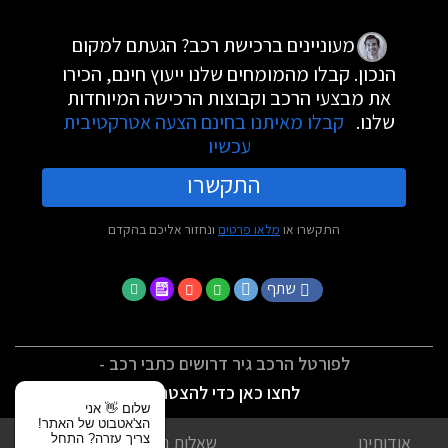
מעוניינים ברכישת רכב? הגעתם למקום
הנכון. קבלו מהמומחים שלנו ייעוץ חינם, הכירו
את מבצעי הרכב וקבוצות הרכישה המיוחדות
שלנו.
קבלו מאיתנו בחינם הצעה אטרקטיבית
עכשיו
התקשרו
התקשרו או
מלאו פרטים
ונחזור אליכם בהקדם
שתף
לפורטל הרכב גיר דרושים כתבי רכב -
לחצו כאן כדי להצטרף
שלום 👋 אני
הצ'אטבוט של האתר!
צריך עזרה? התחל
אודותינו
שאלות נפוצות