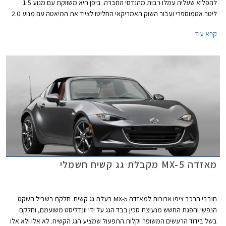
להפליא שעליה עמלו רבות מהנדסי החברה. ביפן היא משווקת עם מנוע 1.5
ליטר אטמוספרי ועבור השוק האמריקאי החליטו לצייד את המיאטה עם מנוע 2.0
ליטר, שלא יתלוננו. אבל יש אמריקאים שקשה לספק, אלו שאוהבים הכל ענק,
קרא עוד
החל מהצ'יפס במקדונדלס ועד למנוע ברכב.
מאזדה MX-5 מקבלת גג קשיח חשמלי
חובבי הרכב ציפו ארוכות למאזדה MX-5 בעלת גג קשיח. חלקם בשביל השקט
הנפשי והפגת החשש מנעיצת סכין בבד הגג על ידי וונדליסט משועמם, וחלקם
בשל בידוד הרעשים המשופר וקלות התפעול שמציע הגג הקשיח. לא אלו ולא אלו