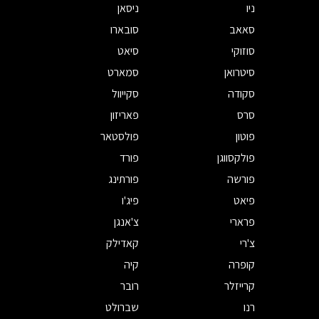
ניו
ניסאן
סאאב
סובארו
סוזוקי
סיאט
סיטרואן
סמארט
סקודה
סקייוול
סרס
פאריזון
פוטון
פולסטאר
פולקסווגן
פורד
פורשה
פורתינג
פיאט
פיג'ו
פרארי
צ'אנגן
צ'רי
קאדילק
קופרה
קיה
קרייזלר
רובר
רנו
שברולט