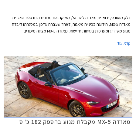
דלק מוטורס, יבואנית מאזדה לישראל, משיקה את מכונית הרודסטר האגדית
מאזדה MX-5, הידועה בכינויה מיאטה, לאחר שעברה עדכון במסגרתו קיבלה
מנוע משודרג ומערכות בטיחות חדישות. מאזדה MX-5 מציגה מימדים
קומפקטיים, אורכה 3,915 מ"מ, רוחבה 1,735 מ"מ, גובהה 1,230 מ"מ, ובסיס
קרא עוד
הגלגלים באורך 2,310 מ"מ. תא המטען בנפח 130 ליטרים בלבד.
מאזדה MX-5 מקבלת מנוע בהספק 182 כ"ס