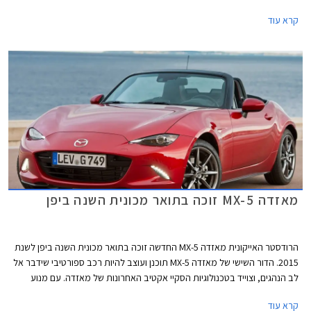
ציפו שגרסת הגג הקשיח של הדור החדש תהיה כל כך סקסית, שאפו למאזדה על
קרא עוד
כך.
מאזדה MX-5 זוכה בתואר מכונית השנה ביפן
הרודסטר האייקונית מאזדה MX-5 החדשה זוכה בתואר מכונית השנה ביפן לשנת
2015. הדור השישי של מאזדה MX-5 תוכנן ועוצב להיות רכב ספורטיבי שידבר אל
לב הנהגים, וצוייד בטכנולוגיות הסקיי אקטיב האחרונות של מאזדה. עם מנוע
קדמי, הנעה אחורית ושלדה קלת משקל, מצליחה מאזדה MX-5 החדשה לשמר
קרא עוד
את מסורת קודמותיה ולספק סגנון וחווית נהיגה מהנה.