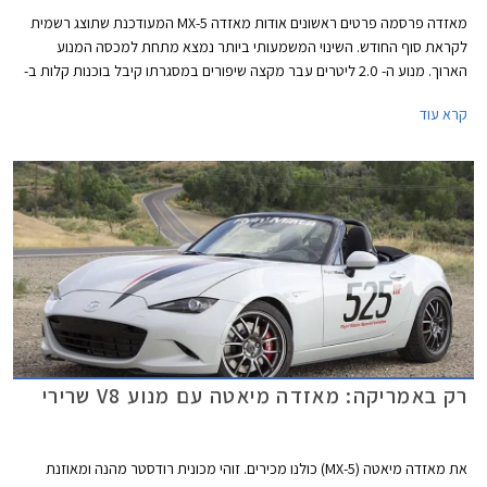
מאזדה פרסמה פרטים ראשונים אודות מאזדה MX-5 המעודכנת שתוצג רשמית
לקראת סוף החודש. השינוי המשמעותי ביותר נמצא מתחת למכסה המנוע
הארוך. מנוע ה- 2.0 ליטרים עבר מקצה שיפורים במסגרתו קיבל בוכנות קלות ב-
27 גרם, טלטלים קלים ב- 41 גרם, מערכת יניקה משופרת, מצערת מוגדלת,
קרא עוד
ומערכת פליטה עבה יותר.
רק באמריקה: מאזדה מיאטה עם מנוע V8 שרירי
את מאזדה מיאטה (MX-5) כולנו מכירים. זוהי מכונית רודסטר מהנה ומאוזנת