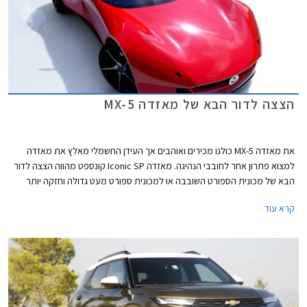
הצצה לדור הבא של מאזדה MX-5
את מאזדה MX-5 כולנו מכירים ואוהבים אך העידן החשמלי מאלץ את מאזדה
למצוא פתרון אחר לחובבי הנהיגה. מאזדה Iconic SP קונספט מהווה הצצה לדור
הבא של מכונית הספורט השובבה או למכונית ספורט מעט גדולה וחזקה יותר
אשר תתאים למיתוג החדש של מאזדה כיצרנית פרימיום.
קרא עוד