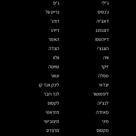
ג'ילי
ג'יפ
ג'נסיס
גרייט וול
דאצ'יה
דודג'
דונגפנג
דייהו
דייהטסו
האמר
הונגצ'י
הונדה
וויה
וולוו
זיקר
טויוטה
טסלה
יגואר
יונדאי
לינק אנד קו
ליפמוטור
לנד רובר
לנצ'יה
לקסוס
מאזדה
מזראטי
מיני
מיצובישי
מקסוס
מרצדס