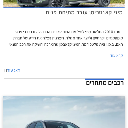
מיני קאנטרימן עובר מתיחת פנים
בשנת 2010 החליטה מיני לנצל את הפופולאריות הרבה לה זכו רכבי פנאי
קומפקטיים יוקרתיים ולייצר אחד משלה. היצרנית ניצלה את הידע של חברת
האם, ב.מ.וו ואת פלטפורמת המיני קלאבמן שהוארכה והשיקה את רכב הפנאי
הראשון תחת המותג מיני. כעת, לפני פתיחת תערוכת הרכב הבין לאומית בניו
קרא עוד
יורק, עובר הקאנטרימן מתיחת פנים של אמצע החיים.
הצג עוד
רכבים מתחרים