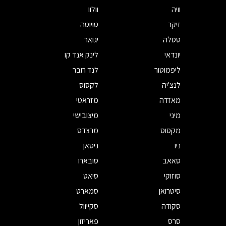
וויה
וולוו
זיקר
טויוטה
טסלה
יגואר
יונדאי
לינק אנד קו
ליפמוטור
לנד רובר
לנצ'יה
לקסוס
מאזדה
מזראטי
מיני
מיצובישי
מקסוס
מרצדס
ניו
ניסאן
סאאב
סובארו
סוזוקי
סיאט
סיטרואן
סמארט
סקודה
סקייוול
סרס
פאריזון