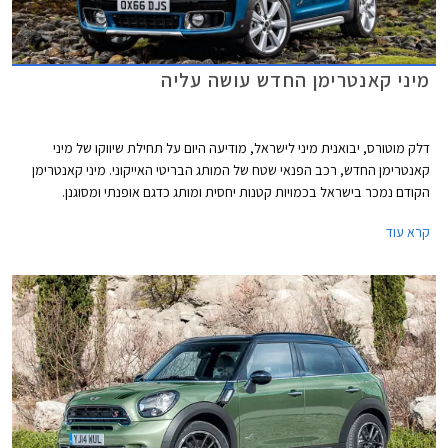
מיני קאנטרימן החדש עושה עליה
דלק מוטורס, יבואנית מיני לישראל, מודיעה היום על תחילת שיווקו של מיני
קאנטרימן החדש, רכב הפנאי שטח של המותג הבריטי האייקוני. מיני קאנטרימן
הקודם נמכר בישראל בכמויות קטנות יחסית ומותג כדגם אופנתי ומסוגנן.
הקאנטרימן החדש שואף להרחיב את קהל היעד בזכות ממדים גדולים יותר, תא
קרא עוד
נוסעים מרווח, אבזור נוחות עשיר, ואבזור בטיחות מתקדם.