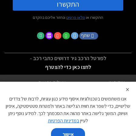
התקשרו
התקשרו או
מלאו פרטים
ונחזור אליכם בהקדם
שתף
לפורטל הרכב גיר דרושים כתבי רכב -
לחצו כאן כדי להצטרף
אודותינו
שאלות נפוצות
×
לתנאי השימוש
מדיניות פרטיות
אנו משתמשים בטכנולוגיות איסוף מידע כגון עוגיות, לרבות של צדדים
הצהרת נגישות
צור קשר
שלישיים, כדי לשפר את חווית הגלישה באתר ולמטרות סטטיסטיקה, איפיון
ושיווק. המשך גלישה באתר מהווה את הסכמתך לכך. למידע נוסף ניתן
עוגיות
לעיין
במדיניות הפרטיות
אישור