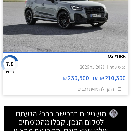
אאודי Q2
7.8
פנאי שטח
2021
עד
2026
ציון גיר
210,300
עד
230,500
₪
₪
הוסף להשוואת רכבים
מעוניינים ברכישת רכב? הגעתם
למקום הנכון. קבלו מהמומחים
שלנו ייעוץ חינם, הכירו את מבצעי