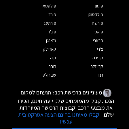
פוטון
פולסטאר
פולקסווגן
פורד
פורשה
פורתינג
פיאט
פיג'ו
פרארי
צ'אנגן
צ'רי
קאדילק
קופרה
קיה
קרייזלר
רובר
רנו
שברולט
מעוניינים ברכישת רכב? הגעתם למקום
הנכון. קבלו מהמומחים שלנו ייעוץ חינם, הכירו
את מבצעי הרכב וקבוצות הרכישה המיוחדות
שלנו.
קבלו מאיתנו בחינם הצעה אטרקטיבית
עכשיו