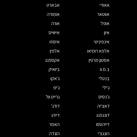
אאודי
אבארט
אווטאר
אומודה
אופל
אורה
איון
אייווייס
אינפיניטי
איסוזו
אלפא רומיאו
אלפין
אסטון מרטין
אקספנג
ב.מ.וו
ביואיק
בנטלי
ג'אקו
ג'ילי
ג'יפ
ג'נסיס
גרייט וול
דאצ'יה
דודג'
דונגפנג
דייהו
דייהטסו
האמר
הונגצ'י
הונדה