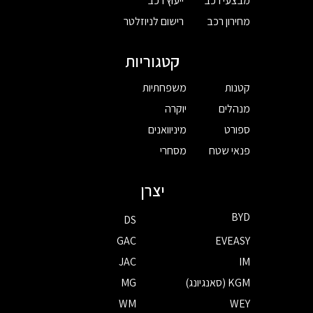
מבצעי רכב
ייעוץ רכב
מחירון רכב
רישום לניוזלטר
קטגוריות
קטנות
משפחתיות
מנהלים
יוקרה
ספורט
מיניוואנים
פנאי שטח
מסחרי
יצרן
BYD
DS
GAC
EVEASY
JAC
IM
KGM (סאנגיונג)
MG
WM
WEY