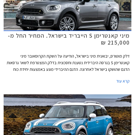
מיני קאנטרימן S הייבריד בישראל. המחיר החל מ-
215,000 ₪
דלק מוטורס, יבואנית מיני בישראל, הודיעה על השקת הקרוסאובר מיני
קאנטרימן S בגרסה היברידית נטענת וחסכונית בדלק המצטרפת לשאר גרסאות
הדגם שהושקו בישראל לאחרונה. הדגם ההיברידי מונע באמצעות יחידת כוח
המשלבת מנוע טורבו בנזין שלושה צילינדרים בנפח 1.5 ליטרים בהספק 136 כ"ס
קרא עוד
ומנוע חשמלי המפיק 88 כ"ס. ההספק המשולב של שני המנועים עומד על 224
כ"ס והתאוצה 0-100 קמ"ש מושגת תוך 6.8 שניות.