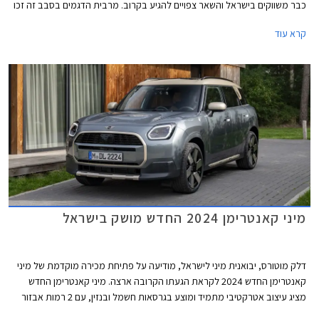
כבר משווקים בישראל והשאר צפויים להגיע בקרוב. מרבית הדגמים בסבב זה זכו
בציון מרבי של 5 כוכבים, פרט לשני דגמים שקיבלו ציון של 4 כוכבים - רנו 5
קרא עוד
החשמלית שלא הרשימה בסעיף מערכות העזר לנהג ו- MG ZS הייבריד אשר לא
הרשים בסעיף ההגנה על הנוסעים.
מיני קאנטרימן 2024 החדש מושק בישראל
דלק מוטורס, יבואנית מיני לישראל, מודיעה על פתיחת מכירה מוקדמת של מיני
קאנטרימן החדש 2024 לקראת הגעתו הקרובה ארצה. מיני קאנטרימן החדש
מציג עיצוב אטרקטיבי מתמיד ומוצע בגרסאות חשמל ובנזין, עם 2 רמות אבזור
לבחירה. הדור החדש צמח משמעותית ביחס לקודמו וכעת מתחרה באחיו