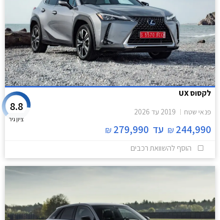
לקסוס UX
8.8
פנאי שטח
2019
עד
2026
ציון גיר
244,990
עד
279,990
₪
₪
הוסף להשוואת רכבים