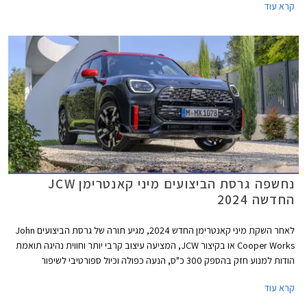
קרא עוד
לפלטפורמה ב.מ.וו X1 וגם ברכבי פנאי קומקפטיים אחרים ביניהם מרצדס GLA,
אאודי Q30 וולוו EX30 וזיקר X.
נחשפה גרסת הביצועים מיני קאנטרימן JCW
החדשה 2024
לאחר השקת מיני קאנטרימן החדש 2024, מגיע תורה של גרסת הביצועים John
Cooper Works או בקיצור JCW, המציעה עיצוב קרבי יותר וחווית נהיגה תואמת
הודות למנוע חזק בהספק 300 כ"ס, הנעה כפולה וכיול ספורטיבי לשיפור
התנהגות הכביש. דלק מוטורס, יבואנית מיני לישראל, מסרה כי מיני קאנטרימן
קרא עוד
JCW צפויה להגיע ארצה באמצע שנת 2024.