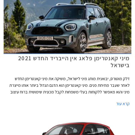
מיני קאנטרימן פלאג אין הייבריד החדש 2021
בישראל
דלק מוטורס, יבואנית מותג מיני לישראל, משיקה את מיני קאנטרימן החדש
לאחר שעבר מתיחת פנים. מיני קאנטרימן הוא הדגם הגדול ביותר אותו מייצרת
מיני והוא מאפשר ללקוחות בעלי משפחות לקבל מכונית שימושית ברוח עיצוב
הרטרו המקורי של המותג. בשלב זה מושק הדגם בישראל עם יחידת הנעה
קרא עוד
היברידית נטענת בלבד וברמת אבזור אחת. בעבר היה הדגם אחד מרכבי הפלאג
אין הייבריד הזולים ביותר אותם ניתן היה לרכוש בישראל, אולם לאחרונה גברה
התחרות עם כלים ממותגים עממיים כגון פיג'ו 3008 PHEV לצד דגמים של מותגי
יוקרה כגון וולוו XC40 T5 PHEV.