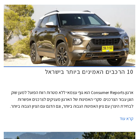
10 הרכבים האמינים ביותר בישראל
ארגון Consumer Reports הוא גוף עצמאי ללא מטרות רווח הפועל למען שוק
הוגן עבור הצרכנים. סקרי האמינות של הארגון מעניקים לצרכנים אפשרות
לבחירת היצרן עם ציון האמינות הגבוה ביותר, וגם הדגם עם הציון הגבוה ביותר.
המידע נאסף באמצעות סקרים הנשלחים לחברי הארגון מדי שנה. בשנת 2021
קרא עוד
נאסף מידע אודות 300,000 כלי רכב משנות המודל 2020 ו- 2021. בשבוע
שעבר פרסם הארגון את רשימת המותגים והדגמים האמינים ביותר. אספנו
עבורכם את הדגמים שקיבלו את הציון הגבוה ביותר ונמכרים גם בישראל.