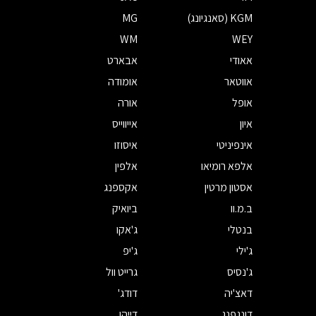
KGM (סאנגיונג)
MG
WM
WEY
אאודי
אבארט
אווטאר
אומודה
אופל
אורה
איון
אייווייס
אינפיניטי
איסוזו
אלפא רומיאו
אלפין
אסטון מרטין
אקספנג
ב.מ.וו
ביואיק
בנטלי
ג'אקו
ג'ילי
ג'יפ
ג'נסיס
גרייט וול
דאצ'יה
דודג'
דונגפנג
דייהו