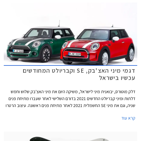
דגמי מיני האצ'בק, SE וקבריולט המחודשים
עכשיו בישראל
דלק מוטורס, יבואנית מיני לישראל, משיקה היום את מיני האצ'בק שלוש וחמש
דלתות ומיני קבריולט החדשים 2021 בדורם השלישי לאחר שעברו מתיחת פנים
שניה, וגם את מיני SE החשמלית 2021 לאחר מתיחת פנים ראשונה. עיצוב הרטרו
נותר נאמן למקור אך מתחדש בשבכה קדמית גדולה יותר בעיצוב כמעט
קרא עוד
"חשמלי" ואטום עם מסגרת בגוון שחור מבריק. הפגוש הקדמי כולל כעת כונסי
אוויר המתועלים לקירור הבלמים הקדמיים במקום פנסי הערפל. גופי התאורה עם
רקע שחור מבריק מכילים מעתה את תאורת הערפל. מאחור בולט פגוש חדש עם
פנס ערפל מרכזי. פנסי LED אחוריים עם גרפיקת דגל בריטניה - Union Lack