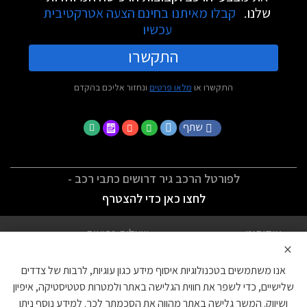
שלנו.
קבלו מאיתנו בחינם הצעה אטרקטיבית
עכשיו
התקשרו
התקשרו או
מלאו פרטים
ונחזור אליכם בהקדם
שתף
לפורטל הרכב גיר דרושים כתבי רכב -
לחצו כאן כדי להצטרף
אודותינו
שאלות נפוצות
×
לתנאי השימוש
מדיניות פרטיות
אנו משתמשים בטכנולוגיות איסוף מידע כגון עוגיות, לרבות של צדדים
הצהרת נגישות
צור קשר
שלישיים, כדי לשפר את חווית הגלישה באתר ולמטרות סטטיסטיקה, איפיון
ושיווק. המשך גלישה באתר מהווה את הסכמתך לכך. למידע נוסף ניתן