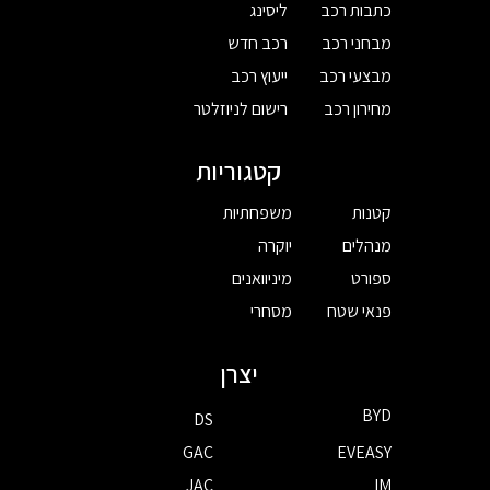
כתבות רכב
ליסינג
מבחני רכב
רכב חדש
מבצעי רכב
ייעוץ רכב
מחירון רכב
רישום לניוזלטר
קטגוריות
קטנות
משפחתיות
מנהלים
יוקרה
ספורט
מיניוואנים
פנאי שטח
מסחרי
יצרן
BYD
DS
GAC
EVEASY
JAC
IM