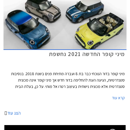
זמינים מעתה כסטנדרט בכל רמות האבזור. מהצד ניתן להבחין בחישוקי 17 ו- 18
אינץ' חדשים, וצבעי מרכב חדשים לרבות צביעה רב גונית לגג המשלבת שני
צבעים.
מיני קופר החדשה 2021 נחשפת
מיני קופר בדור הנוכחי כבר בת 8 ועברה מתיחת פנים בשנת 2018. בנסיבות
סטנדרטיות, הגיעה העת להחליפה בדור חדש אך מיני קופר אינה מכונית
סטנדרטית אלא מכונית נישתית בעיצוב רטרו אל מותי. על כן, בעלת הבית
הבווארית מוצאת לנכון לעדכן במעט את העיצוב המוצלח בתוספת טכנולוגיות
קרא עוד
אשר ישאירו אותה עדכנית בקו החזית לשנים הקרובות.
הצג עוד