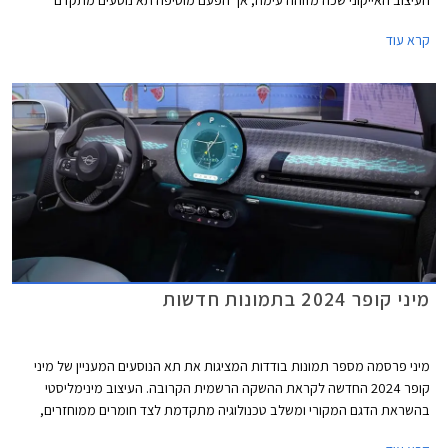
וטכנולוגי באופן ניכר ביחס לדור הקודם, הקורץ לדור הצעיר. הדגם מגיע עם מנועי
קרא עוד
חשמל ובנזין בשתי רמות אבזור לבחירה.
מיני קופר 2024 בתמונות חדשות
מיני פרסמה מספר תמונות בודדות המציגות את תא הנוסעים המעניין של מיני
קופר 2024 החדשה לקראת ההשקה הרשמית הקרובה. העיצוב מינימליסטי
בהשראת הדגם המקורי ומשלב טכנולוגיה מתקדמת לצד חומרים ממוחזרים,
צבעים הקורצים לקהל צעיר, ותאורת אווירה ייחודית המקנים לרכב מראה כמעט