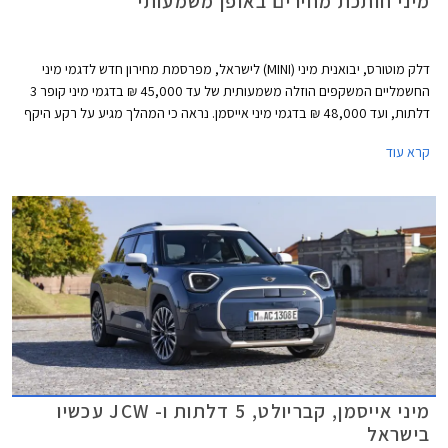
מיני חותכת מחירים באופן משמעותי
דלק מוטורס, יבואנית מיני (MINI) לישראל, מפרסמת מחירון חדש לדגמי מיני
החשמליים המשקפים הוזלה משמעותית של עד 45,000 ₪ בדגמי מיני קופר 3
דלתות, ועד 48,000 ₪ בדגמי מיני אייסמן. נראה כי המהלך מגיע על רקע היקף
מכירות נמוך ורצון למשוך לקוחות אל אולם התצוגה באמצעות מחיר אטרקטיבי
קרא עוד
יותר.
מיני אייסמן, קבריולט, 5 דלתות ו- JCW עכשיו
בישראל