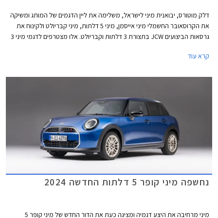
דלק מוטורס, יבואנית מיני לישראל, משלימה את ליין הדגמים של המותג ומשיקה
את הקרוסאובר החשמלי מיני אייסמן, מיני 5 דלתות, מיני קבריולט ולקינוח את
גרסאות הביצועים JCW בתצורת 3 דלתות וקבריולט. אלו מצטרפים לדגמי מיני 3
דלתות ומיני קאנטרי מן אשר נחתו בישראל בחודש מאי האחרון.
קרא עוד
נחשפה מיני קופר 5 דלתות החדשה 2024
מיני מרחיבה את היצע דגמיה ומציגה כעת את הדור החדש של מיני קופר 5