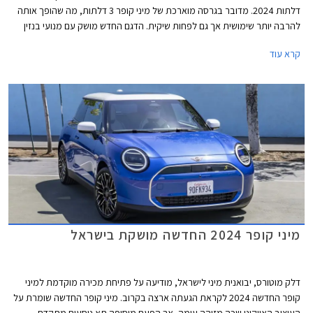
דלתות 2024. מדובר בגרסה מוארכת של מיני קופר 3 דלתות, מה שהופך אותה
להרבה יותר שימושית אך גם לפחות שיקית. הדגם החדש מושק עם מנועי בנזין
בלבד, בעוד גרסת ה- 3 דלתות מגיעה גם עם מנועים חשמליים. דלק מוטורס
קרא עוד
היבואנית, מסרה כי מיני קופר 5 דלתות החדשה תגיע לישראל בתחילת שנת
2025.
מיני קופר 2024 החדשה מושקת בישראל
דלק מוטורס, יבואנית מיני לישראל, מודיעה על פתיחת מכירה מוקדמת למיני
קופר החדשה 2024 לקראת הגעתה ארצה בקרוב. מיני קופר החדשה שומרת על
העיצוב האייקוני שכה מזוהה עימה, אך הפעם מוסיפה תא נוסעים מתקדם