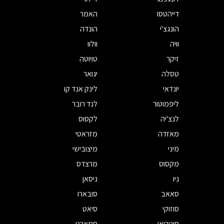
דייהטסו
האמר
הונגצ'י
הונדה
וויה
וולוו
זיקר
טויוטה
טסלה
יגואר
יונדאי
לינק אנד קו
ליפמוטור
לנד רובר
לנצ'יה
לקסוס
מאזדה
מזראטי
מיני
מיצובישי
מקסוס
מרצדס
ניו
ניסאן
סאאב
סובארו
סוזוקי
סיאט
סיטרואן
סמארט