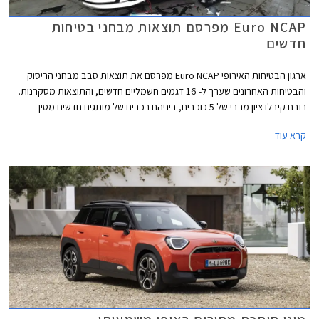
Euro NCAP מפרסם תוצאות מבחני בטיחות
חדשים
ארגון הבטיחות האירופי Euro NCAP מפרסם את תוצאות סבב מבחני הריסוק
והבטיחות האחרונים שערך ל- 16 דגמים חשמליים חדשים, והתוצאות מסקרנות.
רובם קיבלו ציון מרבי של 5 כוכבים, ביניהם רכבים של מותגים חדשים מסין
ומטורקיה שהצליחו להפתיע לטובה. מנגד, מותגים ותיקים מאירופה מאכזבים עם
קרא עוד
ציונים של 4 כוכבים וחלקם כמעט איבדו את הכוכב החמישי.