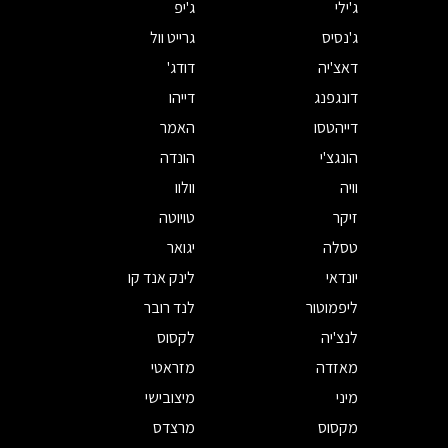
ג'ילי
ג'יפ
ג'נסיס
גרייט וול
דאצ'יה
דודג'
דונגפנג
דייהו
דייהטסו
האמר
הונגצ'י
הונדה
וויה
וולוו
זיקר
טויוטה
טסלה
יגואר
יונדאי
לינק אנד קו
ליפמוטור
לנד רובר
לנצ'יה
לקסוס
מאזדה
מזראטי
מיני
מיצובישי
מקסוס
מרצדס