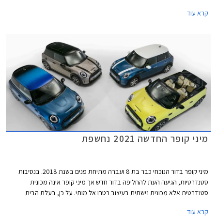
נותר נאמן למקור אך מתחדש בשבכה קדמית גדולה יותר בעיצוב כמעט
קרא עוד
"חשמלי" ואטום עם מסגרת בגוון שחור מבריק. הפגוש הקדמי כולל כעת כונסי
אוויר המתועלים לקירור הבלמים הקדמיים במקום פנסי הערפל. גופי התאורה עם
רקע שחור מבריק מכילים מעתה את תאורת הערפל. מאחור בולט פגוש חדש עם
פנס ערפל מרכזי. פנסי LED אחוריים עם גרפיקת דגל בריטניה - Union Lack
זמינים מעתה כסטנדרט בכל רמות האבזור. מהצד ניתן להבחין בחישוקי 17 ו- 18
אינץ' חדשים, וצבעי מרכב חדשים לרבות צביעה רב גונית לגג המשלבת שני
צבעים.
מיני קופר החדשה 2021 נחשפת
מיני קופר בדור הנוכחי כבר בת 8 ועברה מתיחת פנים בשנת 2018. בנסיבות
סטנדרטיות, הגיעה העת להחליפה בדור חדש אך מיני קופר אינה מכונית
סטנדרטית אלא מכונית נישתית בעיצוב רטרו אל מותי. על כן, בעלת הבית
הבווארית מוצאת לנכון לעדכן במעט את העיצוב המוצלח בתוספת טכנולוגיות
קרא עוד
אשר ישאירו אותה עדכנית בקו החזית לשנים הקרובות.