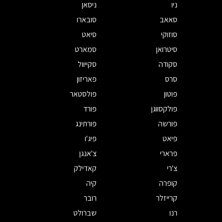
ניו
ניסאן
סאאב
סובארו
סוזוקי
סיאט
סיטרואן
סמארט
סקודה
סקייוול
סרס
פאריזון
פוטון
פולסטאר
פולקסווגן
פורד
פורשה
פורתינג
פיאט
פיג'ו
פרארי
צ'אנגן
צ'רי
קאדילק
קופרה
קיה
קרייזלר
רובר
רנו
שברולט