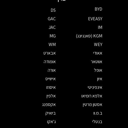
BYD
DS
GAC
EVEASY
JAC
IM
KGM (סאנגיונג)
MG
WM
WEY
אאודי
אבארט
אווטאר
אומודה
אופל
אורה
איון
אייווייס
אינפיניטי
איסוזו
אלפא רומיאו
אלפין
אסטון מרטין
אקספנג
ב.מ.וו
ביואיק
בנטלי
ג'אקו