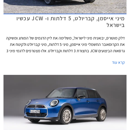
מיני אייסמן, קבריולט, 5 דלתות ו- JCW עכשיו
בישראל
דלק מוטורס, יבואנית מיני לישראל, משלימה את ליין הדגמים של המותג ומשיקה
את הקרוסאובר החשמלי מיני אייסמן, מיני 5 דלתות, מיני קבריולט ולקינוח את
גרסאות הביצועים JCW בתצורת 3 דלתות וקבריולט. אלו מצטרפים לדגמי מיני 3
דלתות ומיני קאנטרי מן אשר נחתו בישראל בחודש מאי האחרון.
קרא עוד