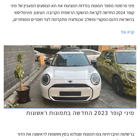
מיני פרסמה מספר תמונות בודדות המציגות את תא הנוסעים המעניין של מיני
קופר 2024 החדשה לקראת ההשקה הרשמית הקרובה. העיצוב מינימליסטי
בהשראת הדגם המקורי ומשלב טכנולוגיה מתקדמת לצד חומרים ממוחזרים,
צבעים הקורצים לקהל צעיר, ותאורת אווירה ייחודית המקנים לרכב מראה כמעט
קרא עוד
קונספטואלי.
מיני קופר 2023 החדשה בתמונות ראשונות
ברשתות החברתיות צפו תמונות שצולמו בסין וחושפות לראשונה את הדור