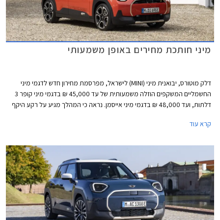
מיני חותכת מחירים באופן משמעותי
דלק מוטורס, יבואנית מיני (MINI) לישראל, מפרסמת מחירון חדש לדגמי מיני
החשמליים המשקפים הוזלה משמעותית של עד 45,000 ₪ בדגמי מיני קופר 3
דלתות, ועד 48,000 ₪ בדגמי מיני אייסמן. נראה כי המהלך מגיע על רקע היקף
מכירות נמוך ורצון למשוך לקוחות אל אולם התצוגה באמצעות מחיר אטרקטיבי
קרא עוד
יותר.