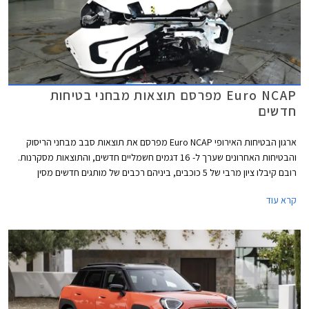
Euro NCAP מפרסם תוצאות מבחני בטיחות
חדשים
ארגון הבטיחות האירופי Euro NCAP מפרסם את תוצאות סבב מבחני הריסוק
והבטיחות האחרונים שערך ל- 16 דגמים חשמליים חדשים, והתוצאות מסקרנות.
רובם קיבלו ציון מרבי של 5 כוכבים, ביניהם רכבים של מותגים חדשים מסין
ומטורקיה שהצליחו להפתיע לטובה. מנגד, מותגים ותיקים מאירופה מאכזבים עם
קרא עוד
ציונים של 4 כוכבים וחלקם כמעט איבדו את הכוכב החמישי.