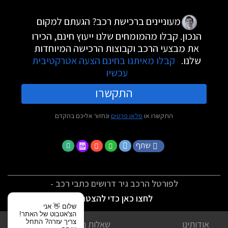
מעוניינים ברכישת רכב? הגעתם למקום
הנכון. קבלו מהמומחים שלנו ייעוץ חינם, הכירו
את מבצעי הרכב וקבוצות הרכישה המיוחדות
שלנו.
קבלו מאיתנו בחינם הצעה אטרקטיבית
עכשיו
התקשרו
התקשרו או
מלאו פרטים
ונחזור אליכם בהקדם
שתף
לפורטל הרכב גיר דרושים כתבי רכב -
לחצו כאן כדי להצטרף
שלום 👋 אני
הצ'אטבוט של האתר!
צריך עזרה? התחל
אודותינו
שאלות נפוצות