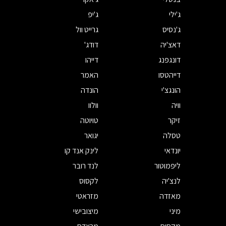
ג'ילי
ג'יפ
ג'נסיס
גרייט וול
דאצ'יה
דודג'
דונגפנג
דייהו
דייהטסו
האמר
הונגצ'י
הונדה
וויה
וולוו
זיקר
טויוטה
טסלה
יגואר
יונדאי
לינק אנד קו
ליפמוטור
לנד רובר
לנצ'יה
לקסוס
מאזדה
מזראטי
מיני
מיצובישי