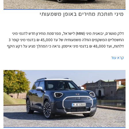
מיני חותכת מחירים באופן משמעותי
דלק מוטורס, יבואנית מיני (MINI) לישראל, מפרסמת מחירון חדש לדגמי מיני
החשמליים המשקפים הוזלה משמעותית של עד 45,000 ₪ בדגמי מיני קופר 3
דלתות, ועד 48,000 ₪ בדגמי מיני אייסמן. נראה כי המהלך מגיע על רקע היקף
מכירות נמוך ורצון למשוך לקוחות אל אולם התצוגה באמצעות מחיר אטרקטיבי
קרא עוד
יותר.