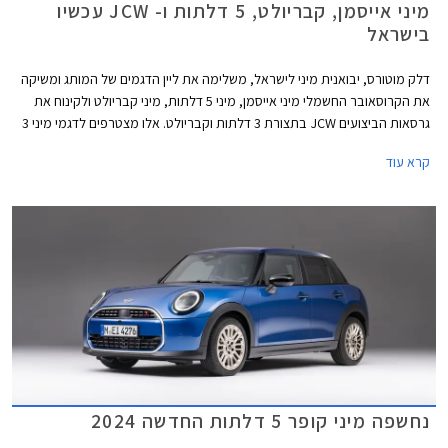
מיני אייסמן, קבריולט, 5 דלתות ו- JCW עכשיו
בישראל
דלק מוטורס, יבואנית מיני לישראל, משלימה את ליין הדגמים של המותג ומשיקה
את הקרוסאובר החשמלי מיני אייסמן, מיני 5 דלתות, מיני קבריולט ולקינוח את
גרסאות הביצועים JCW בתצורת 3 דלתות וקבריולט. אלו מצטרפים לדגמי מיני 3
דלתות ומיני קאנטרי מן אשר נחתו בישראל בחודש מאי האחרון.
קרא עוד
נחשפה מיני קופר 5 דלתות החדשה 2024