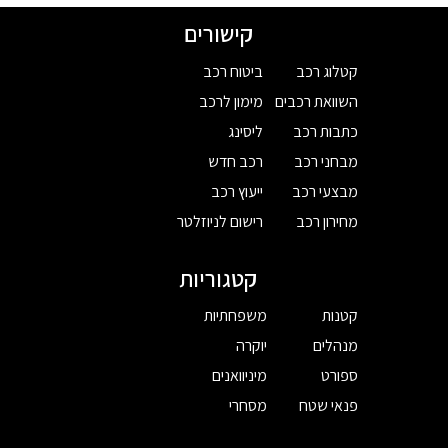
קישורים
קטלוג רכב
ביטוח רכב
השוואת רכבים
מימון לרכב
כתבות רכב
ליסינג
מבחני רכב
רכב חדש
מבצעי רכב
ייעוץ רכב
מחירון רכב
רישום לניוזלטר
קטגוריות
קטנות
משפחתיות
מנהלים
יוקרה
ספורט
מיניוואנים
פנאי שטח
מסחרי