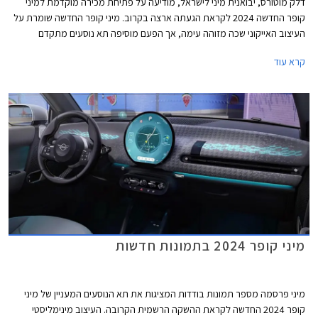
דלק מוטורס, יבואנית מיני לישראל, מודיעה על פתיחת מכירה מוקדמת למיני
קופר החדשה 2024 לקראת הגעתה ארצה בקרוב. מיני קופר החדשה שומרת על
העיצוב האייקוני שכה מזוהה עימה, אך הפעם מוסיפה תא נוסעים מתקדם
וטכנולוגי באופן ניכר ביחס לדור הקודם, הקורץ לדור הצעיר. הדגם מגיע עם מנועי
קרא עוד
חשמל ובנזין בשתי רמות אבזור לבחירה.
מיני קופר 2024 בתמונות חדשות
מיני פרסמה מספר תמונות בודדות המציגות את תא הנוסעים המעניין של מיני
קופר 2024 החדשה לקראת ההשקה הרשמית הקרובה. העיצוב מינימליסטי