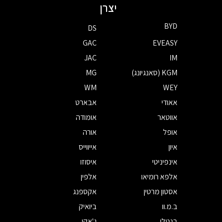
יצרן
BYD
DS
GAC
EVEASY
JAC
IM
KGM (סאנגיונג)
MG
WM
WEY
אאודי
אבארט
אווטאר
אומודה
אופל
אורה
איון
אייווייס
אינפיניטי
איסוזו
אלפא רומיאו
אלפין
אסטון מרטין
אקספנג
ב.מ.וו
ביואיק
בנטלי
ג'אקו