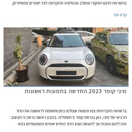
בהשראת הדגם המקורי ומשלב טכנולוגיה מתקדמת לצד חומרים ממוחזרים,
צבעים הקורצים לקהל צעיר, ותאורת אווירה ייחודית המקנים לרכב מראה כמעט
קרא עוד
קונספטואלי.
מיני קופר 2023 החדשה בתמונות ראשונות
ברשתות החברתיות צפו תמונות שצולמו בסין וחושפות לראשונה את הדור
הרביעי של מיני, כאן בגרסת קופר S חשמלית. במבט ראשוני נראה כי העיצוב
זהה לדגם הנוכחי אך למעשה מציג הדור החדש שינויים משמעותיים בתא
הנוסעים ובחלק האחורי.