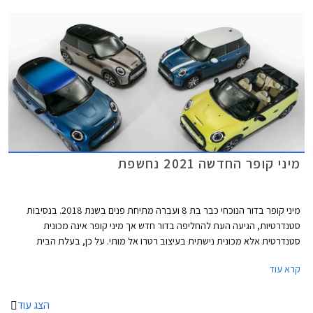
אוויר המתועלים לקירור הבלמים הקדמיים במקום פנסי הערפל. גופי התאורה עם
רקע שחור מבריק מכילים מעתה את תאורת הערפל. מאחור בולט פגוש חדש עם
פנס ערפל מרכזי. פנסי LED אחוריים עם גרפיקת דגל בריטניה - Union Lack
זמינים מעתה כסטנדרט בכל רמות האבזור. מהצד ניתן להבחין בחישוקי 17 ו- 18
אינץ' חדשים, וצבעי מרכב חדשים לרבות צביעה רב גונית לגג המשלבת שני
צבעים.
מיני קופר החדשה 2021 נחשפת
מיני קופר בדור הנוכחי כבר בת 8 ועברה מתיחת פנים בשנת 2018. בנסיבות
סטנדרטיות, הגיעה העת להחליפה בדור חדש אך מיני קופר אינה מכונית
סטנדרטית אלא מכונית נישתית בעיצוב רטרו אל מותי. על כן, בעלת הבית
הבווארית מוצאת לנכון לעדכן במעט את העיצוב המוצלח בתוספת טכנולוגיות
קרא עוד
אשר ישאירו אותה עדכנית בקו החזית לשנים הקרובות.
הצג עוד