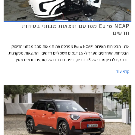
Euro NCAP מפרסם תוצאות מבחני בטיחות
חדשים
ארגון הבטיחות האירופי Euro NCAP מפרסם את תוצאות סבב מבחני הריסוק
והבטיחות האחרונים שערך ל- 16 דגמים חשמליים חדשים, והתוצאות מסקרנות.
רובם קיבלו ציון מרבי של 5 כוכבים, ביניהם רכבים של מותגים חדשים מסין
ומטורקיה שהצליחו להפתיע לטובה. מנגד, מותגים ותיקים מאירופה מאכזבים עם
קרא עוד
ציונים של 4 כוכבים וחלקם כמעט איבדו את הכוכב החמישי.