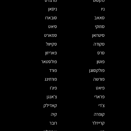
מקסוס
מרצדס
ניו
ניסאן
סאאב
סובארו
סוזוקי
סיאט
סיטרואן
סמארט
סקודה
סקייוול
סרס
פאריזון
פוטון
פולסטאר
פולקסווגן
פורד
פורשה
פורתינג
פיאט
פיג'ו
פרארי
צ'אנגן
צ'רי
קאדילק
קופרה
קיה
קרייזלר
רובר