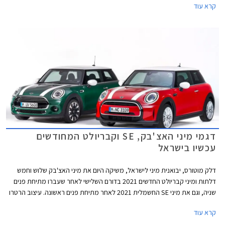
קרא עוד
דגמי מיני האצ'בק, SE וקבריולט המחודשים
עכשיו בישראל
דלק מוטורס, יבואנית מיני לישראל, משיקה היום את מיני האצ'בק שלוש וחמש
דלתות ומיני קבריולט החדשים 2021 בדורם השלישי לאחר שעברו מתיחת פנים
שניה, וגם את מיני SE החשמלית 2021 לאחר מתיחת פנים ראשונה. עיצוב הרטרו
נותר נאמן למקור אך מתחדש בשבכה קדמית גדולה יותר בעיצוב כמעט
קרא עוד
"חשמלי" ואטום עם מסגרת בגוון שחור מבריק. הפגוש הקדמי כולל כעת כונסי