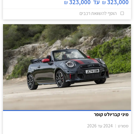
323,000
עד
323,000
₪
₪
הוסף להשוואת רכבים
מיני קבריולט קופר
ספורט
2024
עד
2026